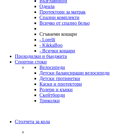
Възглавници
Одеала
Протектори за матрак
Спални комплекти
Всичко от спално бельо
Сгъваеми кошари
- Lorelli
- KikkaBoo
- Всички кошари
Проходилки и бънджита
Спортни стоки
Велосипеди
Детски балансиращи велосипеди
Детски тротинетки
Каски и протектори
Ролери и кънки
Скейтборди
Триколки
Столчета за кола