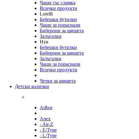
Чаши със сламка
Всички продукти
Lorelli
Бебешки бутилки
Чаши за пораснали
Биберони за шишета
Залъгалки
Нук
Бебешки бутилки
Биберони за шишета
Залъгалки
Чаши за пораснали
Всички продукти
Четки за шишета
Детски колички
Adbor
Anex
- Air-Z
- E/Type
- L/Type