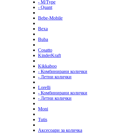
- M/Type
- Quant
Bebe-Mobile
Bexa
Buba
Cosatto
KinderKraft
Kikkaboo
- Комбинирани колички
- Летни колички
Lorelli
- Комбинирани колички
- Летни колички
Moni
Tutis
Аксесоари за количка