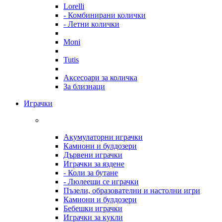
Lorelli
- Комбинирани колички
- Летни колички
Moni
Tutis
Аксесоари за количка
За близнаци
Играчки
Акумулаторни играчки
Камиони и булдозери
Дървени играчки
Играчки за яздене
- Коли за бутане
- Люлеещи се играчки
Пъзели, образователни и настолни игри
Камиони и булдозери
Бебешки играчки
Играчки за кукли