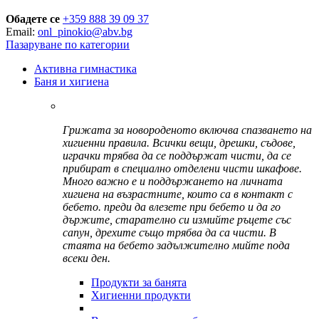
Обадете се
+359 888 39 09 37
Email:
onl_pinokio@abv.bg
Пазаруване по категории
Активна гимнастика
Баня и хигиена
Грижата за новороденото включва спазването на
хигиенни правила. Всички вещи, дрешки, съдове,
играчки трябва да се поддържат чисти, да се
прибират в специално отделени чисти шкафове.
Много важно е и поддържането на личната
хигиена на възрастните, които са в контакт с
бебето. преди да влезете при бебето и да го
държите, старателно си измийте ръцете със
сапун, дрехите също трябва да са чисти. В
стаята на бебето задължително мийте пода
всеки ден.
Продукти за банята
Хигиенни продукти