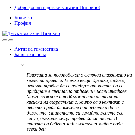
Skip
Skip
Добре дошли в детски магазин Пинокио!
to
to
Количка
navigation
content
Профил
Активна гимнастика
Баня и хигиена
Грижата за новороденото включва спазването на
хигиенни правила. Всички вещи, дрешки, съдове,
играчки трябва да се поддържат чисти, да се
прибират в специално отделени чисти шкафове.
Много важно е и поддържането на личната
хигиена на възрастните, които са в контакт с
бебето. преди да влезете при бебето и да го
държите, старателно си измийте ръцете със
сапун, дрехите също трябва да са чисти. В
стаята на бебето задължително мийте пода
всеки ден.