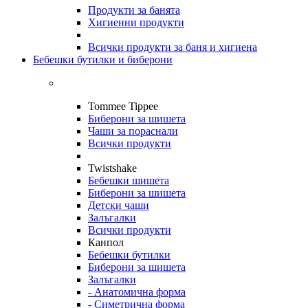
Продукти за банята
Хигиенни продукти
Всички продукти за баня и хигиена
Бебешки бутилки и биберони
Tommee Tippee
Биберони за шишета
Чаши за пораснали
Всички продукти
Twistshake
Бебешки шишета
Биберони за шишета
Детски чаши
Залъгалки
Всички продукти
Канпол
Бебешки бутилки
Биберони за шишета
Залъгалки
- Анатомична форма
- Симетрична форма