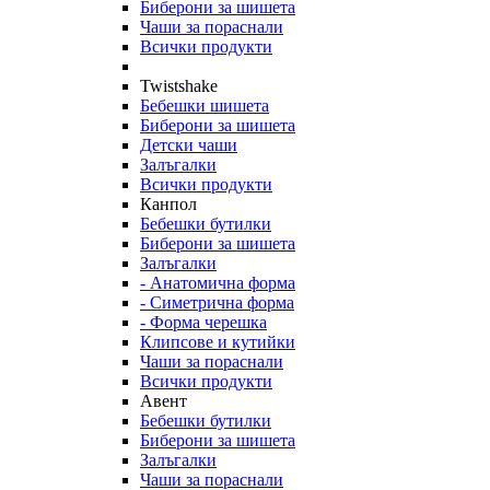
Биберони за шишета
Чаши за пораснали
Всички продукти
Twistshake
Бебешки шишета
Биберони за шишета
Детски чаши
Залъгалки
Всички продукти
Канпол
Бебешки бутилки
Биберони за шишета
Залъгалки
- Анатомична форма
- Симетрична форма
- Форма черешка
Клипсове и кутийки
Чаши за пораснали
Всички продукти
Авент
Бебешки бутилки
Биберони за шишета
Залъгалки
Чаши за пораснали