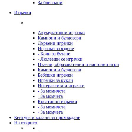
За близнаци
Играчки
Акумулаторни играчки
Камиони и булдозери
Дървени играчки
Играчки за яздене
- Коли за бутане
- Люлеещи се играчки
Пъзели, образователни и настолни игри
Камиони и булдозери
Бебешки играчки
Играчки за кукли
Интерактивни играчки
- За момичета
- За момчета
Креативни играчки
- За момичета
- За момчета
Кенгура и колани за прохождане
На открито