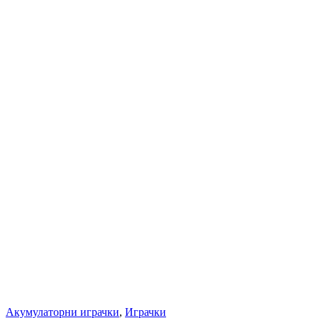
Акумулаторни играчки
,
Играчки