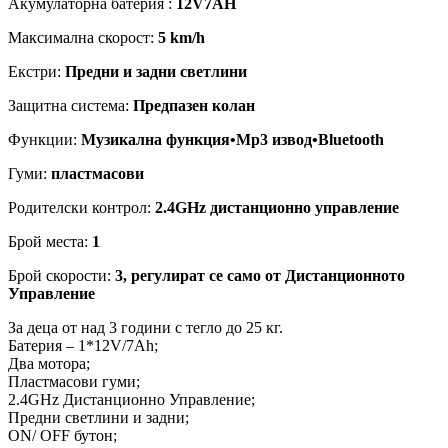
Акумулаторна батерия :
12V7AH
Максимална скорост:
5 km/h
Екстри:
Предни и задни светлини
Защитна система:
Предпазен колан
Функции:
Музикална функция•Мp3 извод•Bluetooth
Гуми:
пластмасови
Родителски контрол:
2.4GHz дистанционно управление
Брой места:
1
Брой скорости:
3, регулират се само от Дистанционното
Управление
За деца от над 3 години с тегло до 25 кг.
Батерия – 1*12V/7Ah;
Два мотора;
Пластмасови гуми;
2.4GHz Дистанционно Управление;
Предни светлини и задни;
ON/ OFF бутон;