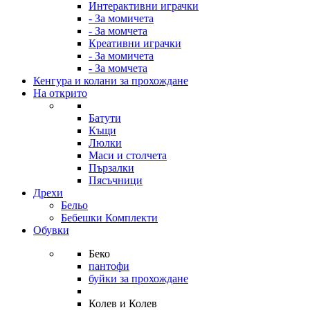
Интерактивни играчки
- За момичета
- За момчета
Креативни играчки
- За момичета
- За момчета
Кенгура и колани за прохождане
На открито
Батути
Къщи
Люлки
Маси и столчета
Пързалки
Пясъчници
Дрехи
Бельо
Бебешки Комплекти
Обувки
Беко
пантофи
буйки за прохождане
Колев и Колев