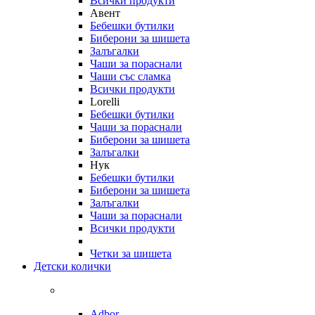
Всички продукти
Авент
Бебешки бутилки
Биберони за шишета
Залъгалки
Чаши за пораснали
Чаши със сламка
Всички продукти
Lorelli
Бебешки бутилки
Чаши за пораснали
Биберони за шишета
Залъгалки
Нук
Бебешки бутилки
Биберони за шишета
Залъгалки
Чаши за пораснали
Всички продукти
Четки за шишета
Детски колички
Adbor