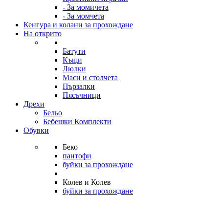
- За момичета
- За момчета
Кенгура и колани за прохождане
На открито
Батути
Къщи
Люлки
Маси и столчета
Пързалки
Пясъчници
Дрехи
Бельо
Бебешки Комплекти
Обувки
Беко
пантофи
буйки за прохождане
Колев и Колев
буйки за прохождане