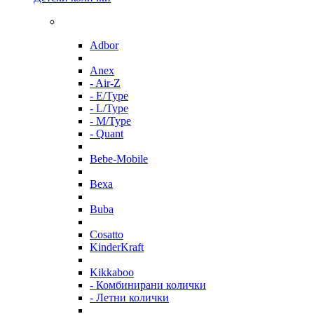
Adbor
Anex
- Air-Z
- E/Type
- L/Type
- M/Type
- Quant
Bebe-Mobile
Bexa
Buba
Cosatto
KinderKraft
Kikkaboo
- Комбинирани колички
- Летни колички