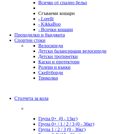
Всичко от спално бельо
Сгъваеми кошари
- Lorelli
- KikkaBoo
- Всички кошари
Проходилки и бънджита
Спортни стоки
Велосипеди
Детски балансиращи велосипеди
Детски тротинетки
Каски и протектори
Ролери и кънки
Скейтборди
Триколки
Столчета за кола
Група 0+ (0 - 13кг)
Група 0+ / 1 / 2 / 3 (0 - 36кг)
Група 1 / 2 / 3 (9 - 36кг)