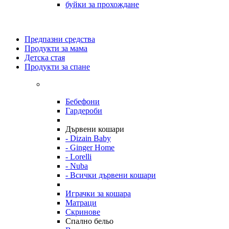
буйки за прохождане
Предпазни средства
Продукти за мама
Детска стая
Продукти за спане
Бебефони
Гардероби
Дървени кошари
- Dizain Baby
- Ginger Home
- Lorelli
- Nuba
- Всички дървени кошари
Играчки за кошара
Матраци
Скринове
Спално бельо