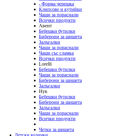
- Форма черешка
Клипсове и кутийки
Чаши за пораснали
Всички продукти
Авент
Бебешки бутилки
Биберони за шишета
Залъгалки
Чаши за пораснали
Чаши със сламка
Всички продукти
Lorelli
Бебешки бутилки
Чаши за пораснали
Биберони за шишета
Залъгалки
Нук
Бебешки бутилки
Биберони за шишета
Залъгалки
Чаши за пораснали
Всички продукти
Четки за шишета
Детски колички