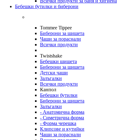
Всички продукти за баня и хигиена
Бебешки бутилки и биберони
Tommee Tippee
Биберони за шишета
Чаши за пораснали
Всички продукти
Twistshake
Бебешки шишета
Биберони за шишета
Детски чаши
Залъгалки
Всички продукти
Канпол
Бебешки бутилки
Биберони за шишета
Залъгалки
- Анатомична форма
- Симетрична форма
- Форма черешка
Клипсове и кутийки
Чаши за пораснали