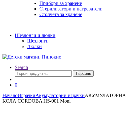
Прибори за хранене
Стерилизатори и нагреватели
Столчета за хранене
Шезлонги и люлки
Шезлонги
Люлки
Search
Търсене
Търсене
за:
0
Начало
Играчки
Акумулаторни играчки
АКУМУЛАТОРНА
КОЛА CORDOBA HS-901 Moni