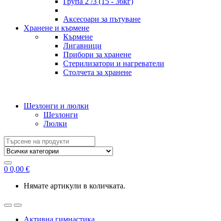
Група 2 /3 (15 - 36кг)
Аксесоари за пътуване
Хранене и кърмене
Кърмене
Лигавници
Прибори за хранене
Стерилизатори и нагреватели
Столчета за хранене
Шезлонги и люлки
Шезлонги
Люлки
Search
for:
0
0,00
€
Нямате артикули в количката.
Активна гимнастика