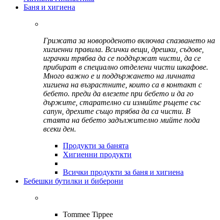
Баня и хигиена
Грижата за новороденото включва спазването на
хигиенни правила. Всички вещи, дрешки, съдове,
играчки трябва да се поддържат чисти, да се
прибират в специално отделени чисти шкафове.
Много важно е и поддържането на личната
хигиена на възрастните, които са в контакт с
бебето. преди да влезете при бебето и да го
държите, старателно си измийте ръцете със
сапун, дрехите също трябва да са чисти. В
стаята на бебето задължително мийте пода
всеки ден.
Продукти за банята
Хигиенни продукти
Всички продукти за баня и хигиена
Бебешки бутилки и биберони
Tommee Tippee