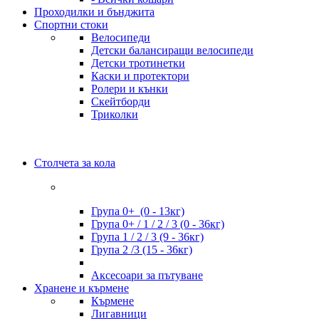
Проходилки и бънджита
Спортни стоки
Велосипеди
Детски балансиращи велосипеди
Детски тротинетки
Каски и протектори
Ролери и кънки
Скейтборди
Триколки
Столчета за кола
Група 0+ (0 - 13кг)
Група 0+ / 1 / 2 / 3 (0 - 36кг)
Група 1 / 2 / 3 (9 - 36кг)
Група 2 /3 (15 - 36кг)
Аксесоари за пътуване
Хранене и кърмене
Кърмене
Лигавници