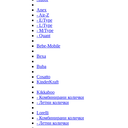
Anex
- Air-Z
- E/Type
- L/Type
- M/Type
- Quant
Bebe-Mobile
Bexa
Buba
Cosatto
KinderKraft
Kikkaboo
- Комбинирани колички
- Летни колички
Lorelli
- Комбинирани колички
- Летни колички