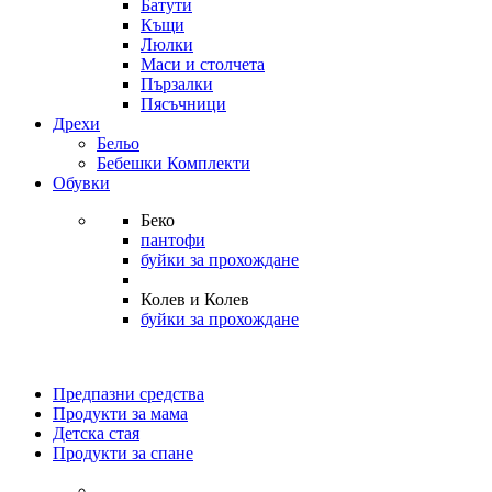
Батути
Къщи
Люлки
Маси и столчета
Пързалки
Пясъчници
Дрехи
Бельо
Бебешки Комплекти
Обувки
Беко
пантофи
буйки за прохождане
Колев и Колев
буйки за прохождане
Предпазни средства
Продукти за мама
Детска стая
Продукти за спане