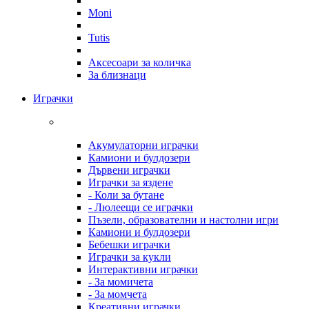
Moni
Tutis
Аксесоари за количка
За близнаци
Играчки
Акумулаторни играчки
Камиони и булдозери
Дървени играчки
Играчки за яздене
- Коли за бутане
- Люлеещи се играчки
Пъзели, образователни и настолни игри
Камиони и булдозери
Бебешки играчки
Играчки за кукли
Интерактивни играчки
- За момичета
- За момчета
Креативни играчки