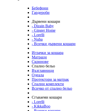
Бебефони
Гардероби
Дървени кошари
- Dizain Baby
- Ginger Home
- Lorelli
- Nuba
- Всички дървени кошари
Играчки за кошара
Матраци
Скринове
Спално бельо
Възглавници
Одеала
Протектори за матрак
Спални комплекти
Всичко от спално бельо
Сгъваеми кошари
- Lorelli
- KikkaBoo
- Всички кошари