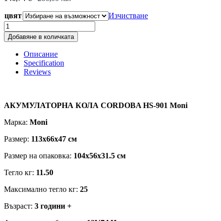
цвят
Изчистване
АКУМУЛАТОРНА
КОЛА
Добавяне в количката
CORDOBA
HS-
Описание
901
Specification
Moni
Reviews
quantity
АКУМУЛАТОРНА КОЛА CORDOBA HS-901 Moni
Марка:
Moni
Размер:
113x66x47 см
Размер на опаковка:
104x56x31.5 см
Тегло кг:
11.50
Максимално тегло кг:
25
Възраст:
3 години +