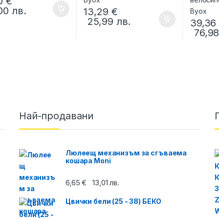
50
€
,00
лв.
13,29
€
25,99
лв.
39,3
76,9
Най-продавани
O
Люлеещ механизъм за сгъваема
кошара Moni
6,65
€
13,01
лв.
Цвички бели (25 - 38) БЕКО