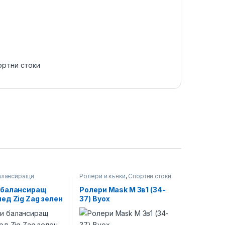
ортни стоки
алансиращи
Ролери и кънки
,
Спортни стоки
ди
,
Спортни стоки
 балансиращ
Ролери Mask M 3в1 (34-
ед Zig Zag зелен
37) Byox