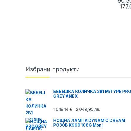
90,
177
Избрани продукти
БЕБЕШКА КОЛИЧКА 2В1 M/TYPE PR
GREY ANEX
1 048,14
€
2 049,95
лв.
НОЩНА ЛАМПА DYNAMIC DREAM
РОЗОВ K999 108G Moni