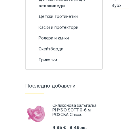
велосипеди
Детски тротинетки
Каски и протектори
Ролери и кънки
Скейтборди
Триколки
Последно добавени
Силиконова залъгалка
PHYSIO SOFТ 0-6 м.
РОЗОВА Chicco
4,85
€
9,49
лв.