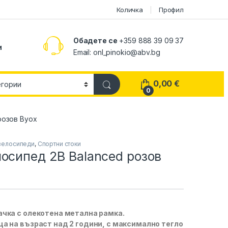
Количка
Профил
Обадете се
+359 888 39 09 37
и
Email:
onl_pinokio@abv.bg
0,00
€
0
розов Byox
велосипеди
,
Спортни стоки
осипед 2B Balanced розов
чка с олекотена метална рамка.
а на възраст над 2 години, с максимално тегло