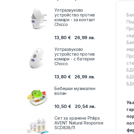
Ултразвуково
устройство против
Бал
комари - за контакт
Под
Chicco
Про
сед
13,80
€
26,99
лв.
Бал
Ултразвуково
евр
устройство против
Про
комари - с батерия
ста
Chicco
БДС
13,80
€
26,99
лв.
БДС
БДС
Бебешки музикален
волан
Ува
10,50
€
20,54
лв.
гар
пор
Сет за хранене Philips
AVENT Natural Response
пот
SCD838/11
фир