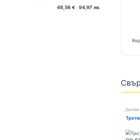
48,56
€
94,97
лв.
Ко
Свър
Детски 
стоки
Троти