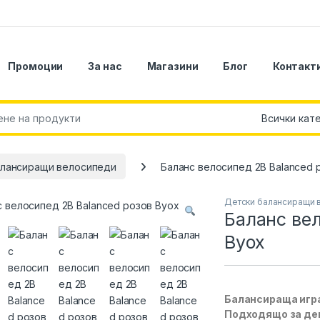
Промоции
За нас
Магазини
Блог
Контакт
r:
алансиращи велосипеди
Баланс велосипед 2B Balanced 
Детски балансиращи 
Баланс вел
Byox
Балансираща игра
Подходящо за дец