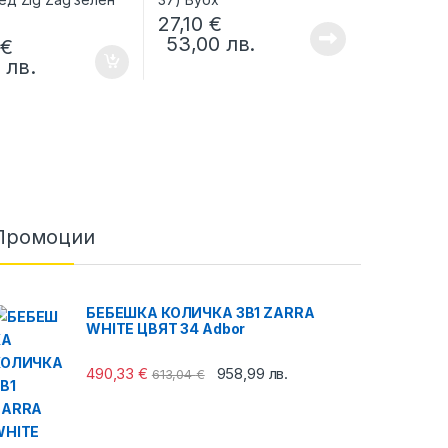
27,10
€
53,00
лв.
6
€
8
лв.
Промоции
БЕБЕШКА КОЛИЧКА 3В1 ZARRA
WHITE ЦВЯТ 34 Adbor
490,33
€
958,99
лв.
613,04
€