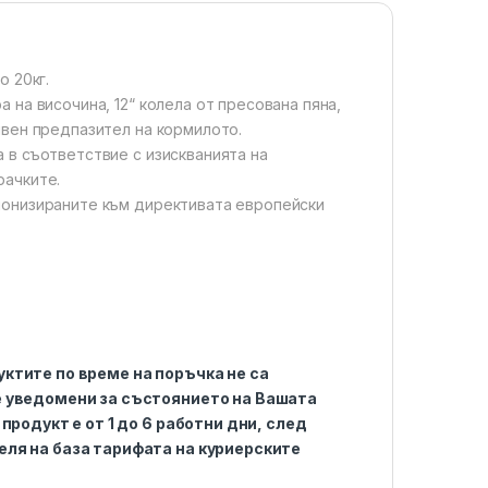
о 20кг.
 на височина, 12“ колела от пресована пяна,
ивен предпазител на кормилото.
 в съответствие с изискванията на
рачките.
монизираните към директивата европейски
ктите по време на поръчка не са
е уведомени за състоянието на Вашата
продукт е от 1 до 6 работни дни, след
ля на база тарифата на куриерските