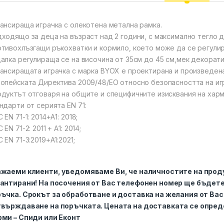
ансираща играчка с олекотена метална рамка.
ходящо за деца на възраст над 2 години, с максимално тегло д
тивохлъзгащи ръкохватки и кормило, което може да се регулира
алка регулираща се на височина от 35см до 45 см,мек декорат
ансиращата играчка с марка BYOX е проектирана и произведена
опейската Директива 2009/48/ЕО относно безопасността на иг
дуктът отговаря на общите и специфичните изисквания на хар
ндарти от серията ЕN 71:
 EN 71-1: 2014+A1: 2018;
 EN 71-2: 2011 + A1: 2014;
 EN 71-3:2019+A1:2021;
жаеми клиенти, уведомяваме Ви, че наличностите на проду
антирани! На посочения от Вас телефонен номер ще бъдет
ъчка. Срокът за обработване и доставка на желания от Вас 
върждаване на поръчката. Цената на доставката се опреде
ми – Спиди или Еконт