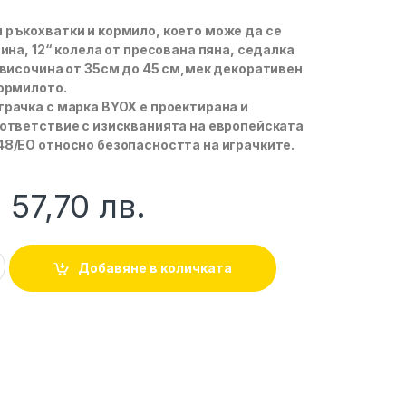
ръкохватки и кормило, което може да се
ина, 12“ колела от пресована пяна, седалка
 височина от 35см до 45 см,мек декоративен
ормилото.
рачка с марка BYOX е проектирана и
ответствие с изискванията на европейската
8/ЕО относно безопасността на играчките.
57,70
лв.
2B Balanced розов Byox quantity
Добавяне в количката