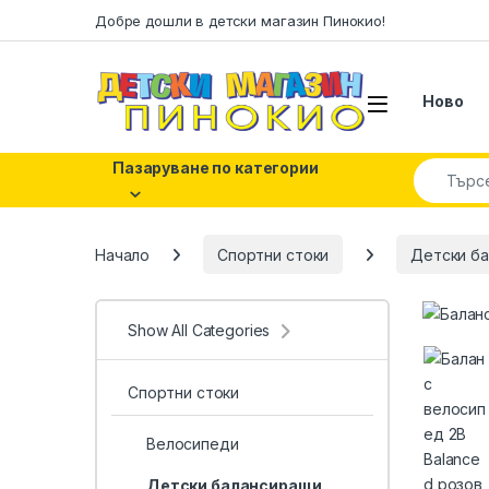
Skip to navigation
Skip to content
Добре дошли в детски магазин Пинокио!
Ново
Search fo
Пазаруване по категории
Начало
Спортни стоки
Детски б
Show All Categories
Спортни стоки
Велосипеди
Детски балансиращи