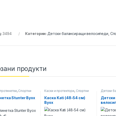
д:
3494
Категории:
Детски балансиращи велосипеди
,
Сп
зани продукти
тротинетки
,
Спортни
Каски и протектори
,
Спортни
Детски б
стоки
велосипе
нетка Stunter Byox
Каска Kati (48-54 см)
Детски
Byox
велосип
Byox