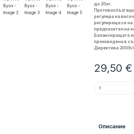
до 20кг.
Противохлъзгащи 
регулира на височ
регулираща се на
предпазител на к
Балансиращата иг
произведена в съ
Директива 2009/4
29,50
€
Баланс велосипед 
Описание