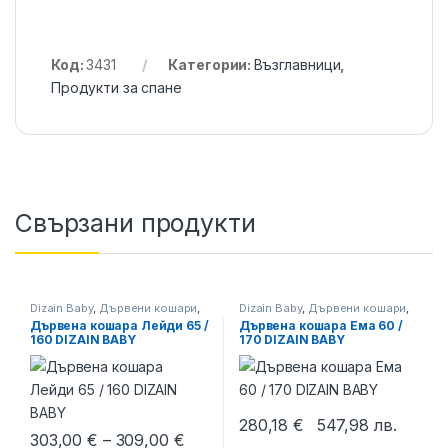
Код:
3431
Категории:
Възглавници
,
Продукти за спане
Свързани продукти
Dizain Baby
,
Дървени кошари
,
Dizain Baby
,
Дървени кошари
,
Продукти за спане
Продукти за спане
Дървена кошара Лейди 65 /
Дървена кошара Ема 60 /
160 DIZAIN BABY
170 DIZAIN BABY
280,18
€
547,98
лв.
Price range: 303,00 € through 309
303,00
€
–
309,00
€
This product has multiple varia