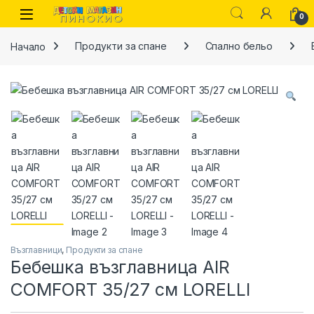
Skip to navigation
Skip to content
0
Начало
Продукти за спане
Спално бельо
Възглавници
,
Продукти за спане
Бебешка възглавница AIR
COMFORT 35/27 см LORELLI