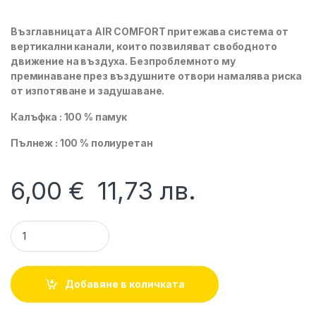
Възглавницата AIR COMFORT притежава система от
вертикални канали, които позвиляват свободното
движение на въздуха. Безпроблемното му
преминаване през въздушните отвори намалява риска
от изпотяване и задушаване.
Калъфка : 100 % памук
Пълнеж : 100 % полиуретан
6,00
€
11,73
лв.
Бебешка възглавница AIR COMFORT 35/27 см LORELLI quant
Добавяне в количката