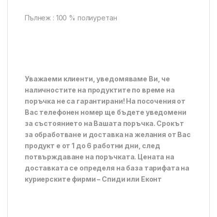
Пълнеж : 100 % полиуретан
Уважаеми клиенти, уведомяваме Ви, че
наличностите на продуктите по време на
поръчка не са гарантирани! На посочения от
Вас телефонен номер ще бъдете уведомени
за състоянието на Вашата поръчка. Срокът
за обработване и доставка на желания от Вас
продукт е от 1 до 6 работни дни, след
потвърждаване на поръчката. Цената на
доставката се определя на база тарифата на
куриерските фирми – Спиди или Еконт