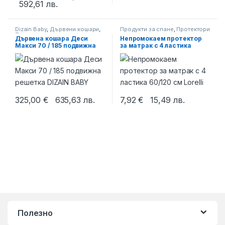
592,61
лв.
This product has multiple variants. The options may be chosen 
Dizain Baby
,
Дървени кошари
,
Продукти за спане
,
Протектори
Продукти за спане
за матрак
Дървена кошара Деси
Непромокаем протектор
Макси 70 / 185 подвижна
за матрак с 4 ластика
решетка DIZAIN BABY
60/120 см Lorelli
325,00
€
635,63
лв.
7,92
€
15,49
лв.
This product has multiple variants. The options may be chosen 
Полезно