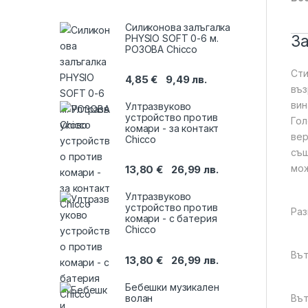
Силиконова залъгалка
З
PHYSIO SOFТ 0-6 м.
РОЗОВА Chicco
Сти
4,85
€
9,49
лв.
въз
вин
Ултразвуково
устройство против
Гол
комари - за контакт
вер
Chicco
същ
мож
13,80
€
26,99
лв.
Ултразвуково
устройство против
Раз
комари - с батерия
Chicco
Вът
13,80
€
26,99
лв.
Бебешки музикален
волан
Вът