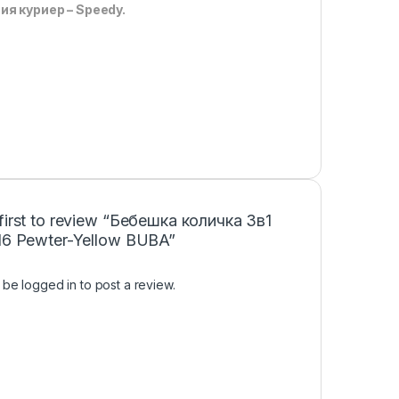
я куриер – Speedy.
 first to review “Бебешка количка 3в1
716 Pewter-Yellow BUBA”
t be
logged in
to post a review.