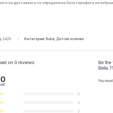
ата на доставката се определя на база тарифата на избрани
д:
2429
Категории:
Buba
,
Детски колички
sed on 0 reviews
Be the
Bella 
.0
You mus
rall
0
0
0