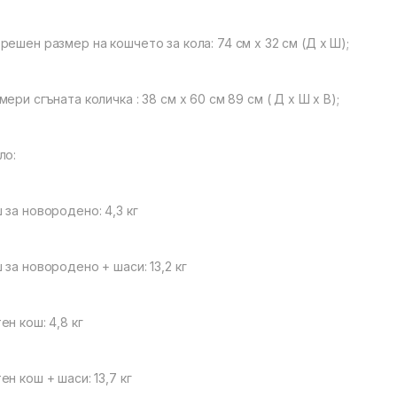
решен размер на кошчето за кола: 74 см х 32 см (Д х Ш);
мери сгъната количка : 38 см х 60 см 89 см ( Д х Ш х В);
ло:
 за новородено: 4,3 кг
 за новородено + шаси: 13,2 кг
ен кош: 4,8 кг
ен кош + шаси: 13,7 кг