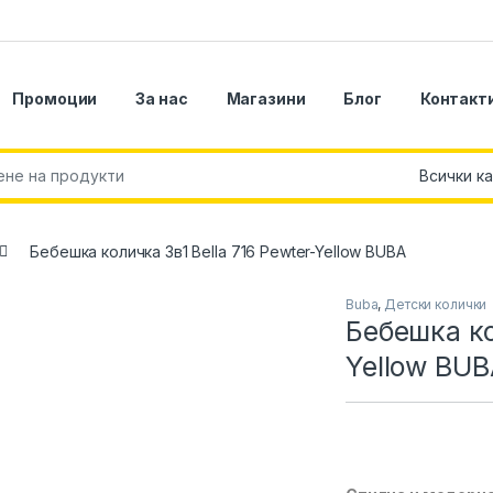
Промоции
За нас
Магазини
Блог
Контакт
r:
Бебешка количка 3в1 Bella 716 Pewter-Yellow BUBA
Buba
,
Детски колички
Бебешка ко
Yellow BU