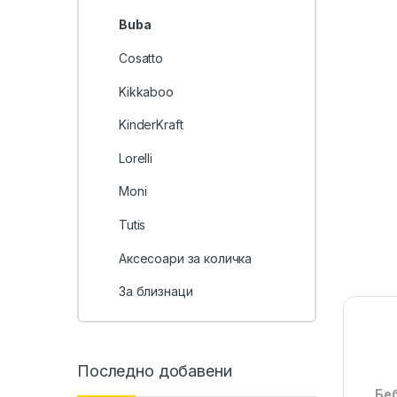
Buba
Cosatto
Kikkaboo
KinderKraft
Lorelli
Moni
Tutis
Аксесоари за количка
За близнаци
Последно добавени
Беб