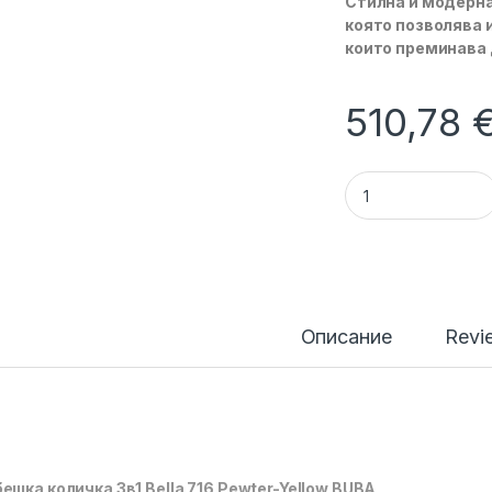
Стилна и модерна
която позволява 
които преминава 
510,78
Бебешка количка 3
Описание
Revi
ешка количка 3в1 Bella 716 Pewter-Yellow BUBA