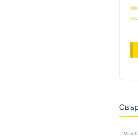
Свър
Moni
,
Д