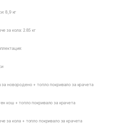
и: 8,9 кг
че за кола: 2.85 кг
плектация:
си
 за новородено + топло покривало за крачета
ен кош + топло покривало за крачета
че за кола + топло покривало за крачета