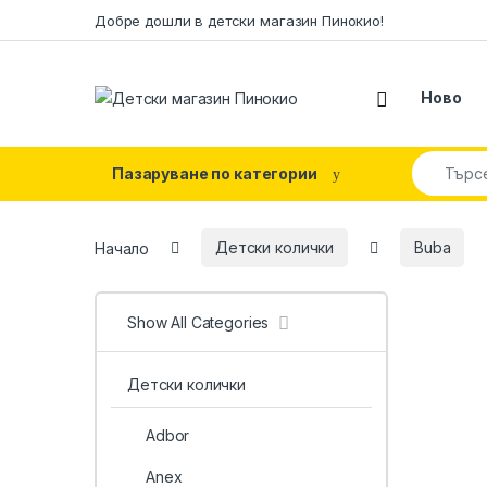
Skip to navigation
Skip to content
Добре дошли в детски магазин Пинокио!
Ново
Search fo
Пазаруване по категории
Начало
Детски колички
Buba
Show All Categories
Детски колички
Adbor
Anex