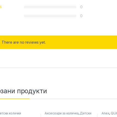
0
0
There are no reviews yet.
зани продукти
етски колички
Аксесоари за количка
,
Детски
Anex
,
QU
колички