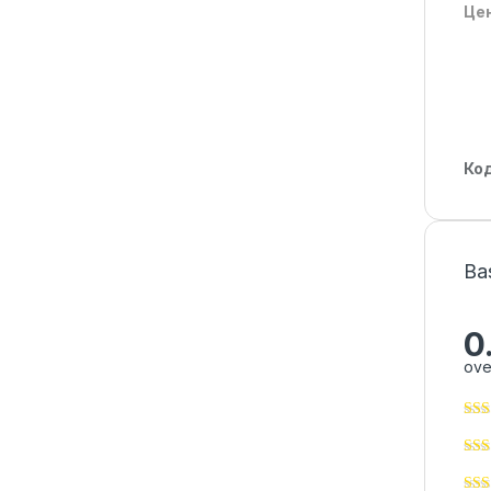
Цен
Ко
Ba
0
ove