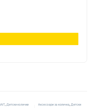
ANT
,
Детски колички
Аксесоари за количка
,
Детски
колички