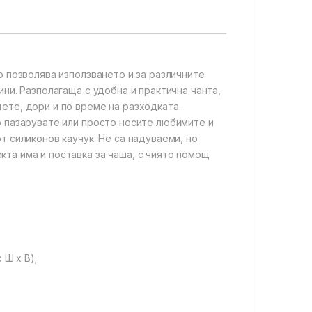
о позволява използването и за различните
ни. Разполагаща с удобна и практична чанта,
ете, дори и по време на разходката.
о пазарувате или просто носите любимите и
т силиконов каучук. Не са надуваеми, но
та има и поставка за чаша, с чиято помощ
 Ш х В);