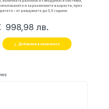
, количката разполага с модулната система,
използването и за различните възрасти, през
детето – от раждането до 3,5 години.
€
998,98
лв.
в1 Bella 716 Pewter-Yellow BUBA quantity
Добавяне в количката
ews