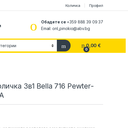
Количка
Профил
Обадете се
+359 888 39 09 37
и
Email:
onl_pinokio@abv.bg
0,00
€
0
личка 3в1 Bella 716 Pewter-
BA