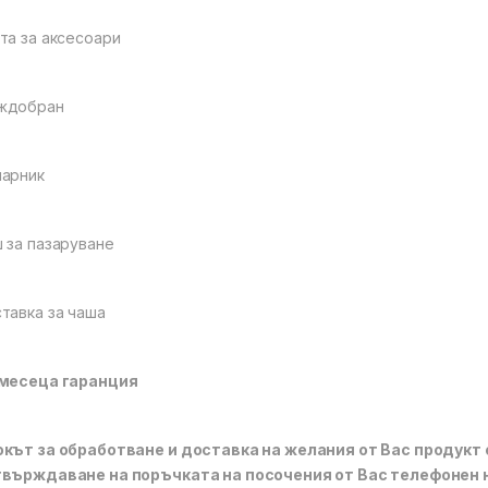
та за аксесоари
ждобран
арник
 за пазаруване
тавка за чаша
 месеца гаранция
кът за обработване и доставка на желания от Вас продукт е
върждаване на поръчката на посочения от Вас телефонен 