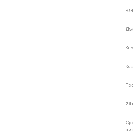
Чан
Дъ
Ком
Кош
Пос
24
Сро
пот