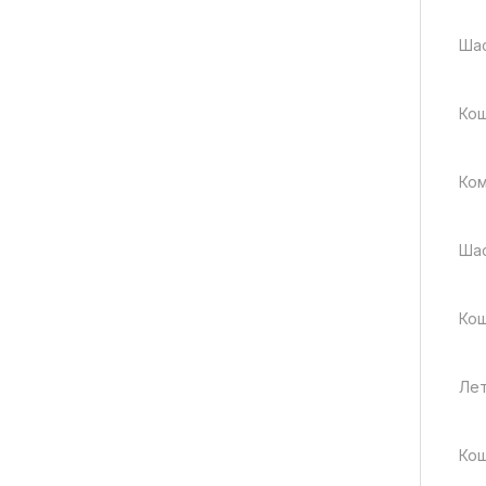
Шас
Кош
Ком
Ша
Кош
Лет
Кош