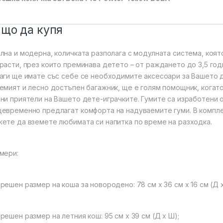
ащо да купя
лна и модерна, количката разполага с модулната система, коят
расти, през които преминава детето – от раждането до 3,5 годи
аги ще имате със себе се необходимите аксесоари за Вашето д
емият и лесно достъпен багажник, ще е голям помощник, когат
ни приятели на Вашето дете-играчките. Гумите са изработени о
евременно предлагат комфорта на надуваемите гуми. В комплек
ете да вземете любимата си напитка по време на разходка.
мери:
решен размер на коша за новородено: 78 см х 36 см х 16 см (Д х
решен размер на летния кош: 95 см х 39 см (Д х Ш);