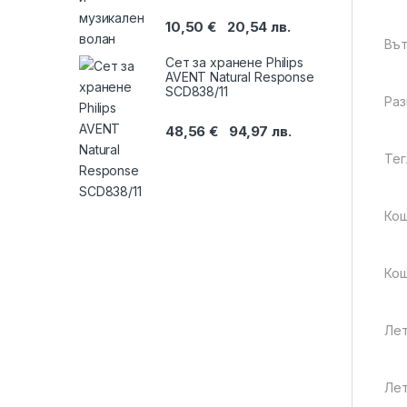
10,50
€
20,54
лв.
Вът
Сет за хранене Philips
AVENT Natural Response
SCD838/11
Раз
48,56
€
94,97
лв.
Тег
Кош
Кош
Лет
Лет