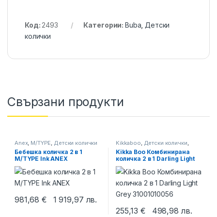
Код:
2493
Категории:
Buba
,
Детски
колички
Свързани продукти
Anex
,
M/TYPE
,
Детски колички
Kikkaboo
,
Детски колички
,
Комбинирани колички
Бебешка количка 2 в 1
Kikka Boo Комбинирана
M/TYPE Ink ANEX
количка 2 в 1 Darling Light
Grey 31001010056
981,68
€
1 919,97
лв.
255,13
€
498,98
лв.