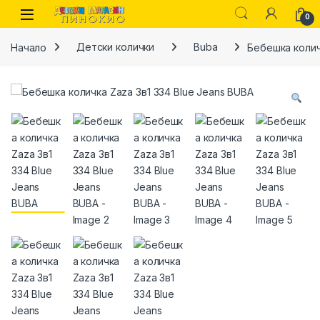
Skip to navigation
Skip to content
0
Начало
Детски колички
Buba
Бебешка колич