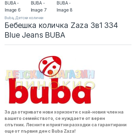
Buba
,
Детски колички
Бебешка количка Zaza 3в1 334
Blue Jeans BUBA
За да откривате нови хоризонти с най-новия член на
вашето семейството, се нуждаете от верен
спътник. Лесните и приятни разходки са гарантирани
още от първия ден с Buba Zaza!