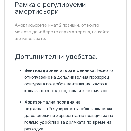
Рамка с регулируеми
амортисьори
Амортисьорите имат 2 позиции, от които
можете да изберете спрямо терена, на който
ще използвате.
Допълнителни удобства:
Вентилационен отвор в сенникa
Лесното
откопчаване на допълнителния прозорец
осигурява по-добра вентилация, както в
коша за новородено, така и в летния кош.
Хоризонтална позиция на
седалката
Регулируемата облегалка може
да се сложи на хоризонтална позиция за по-
голямо удобство за дрямката по време на
разходка.