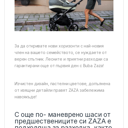
За да откривате нови хоризонти с най-новия
член на вашето семейството, се нуждаете от
верен спътник. Лесните и приятни разходки са
гарантирани още от първия ден с Buba Zaza!
Изчистен дизайн, пастелни цветове, допълнена
от изящни детайли правят ZAZA забележима
навсякъде!
С още по- маневрено шаси от
предшествениците си ZAZA е
подходяща за разходка, както