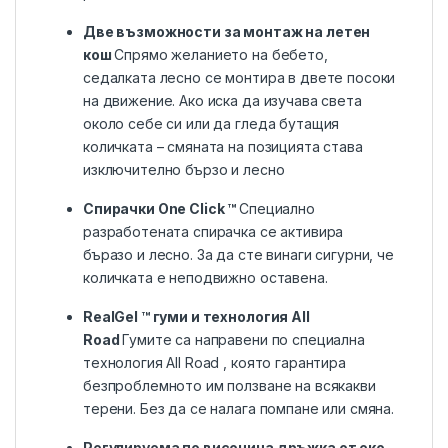
Две възможности за монтаж на летен
кош
Спрямо желанието на бебето,
седалката лесно се монтира в двете посоки
на движение. Ако иска да изучава света
около себе си или да гледа бутащия
количката – смяната на позицията става
изключително бързо и лесно
Спирачки One Click ™
Специално
разработената спирачка се активира
бъразо и лесно. За да сте винаги сигурни, че
количката е неподвижно оставена.
RealGel ™ гуми и технология All
Road
Гумите са направени по специална
технология All Road , която гарантира
безпроблемното им ползване на всякакви
терени. Без да се налага помпане или смяна.
Регулируема по височина дръжка от еко