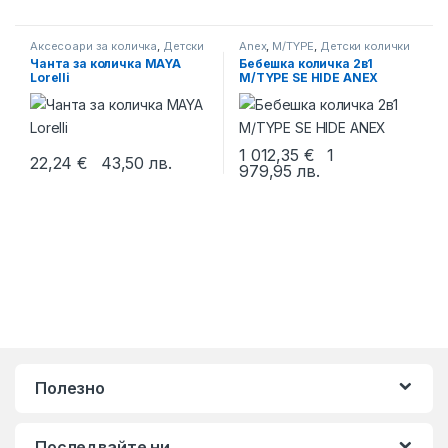
Аксесоари за количка
,
Детски
Anex
,
M/TYPE
,
Детски колички
колички
Чанта за количка MAYA
Бебешка количка 2в1
Lorelli
M/TYPE SE HIDE ANEX
1 012,35
€
1
22,24
€
43,50
лв.
979,95
лв.
This product has multiple variants. The options may be chosen 
Полезно
Последвайте ни