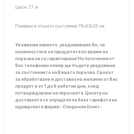
Шаси: 7.7 кг
Размери в сгънато състояние:78x62x33 см
Уважаеми клиенти, уведомяваме Ви, че
наличностите на продуктите по време на
поръчка не са гарантирани! На посочения от
Вас телефонен номер ще бъдете уведомени
за състоянието на Вашата поръчка. Срокът
за обработване и доставка на желания от Вас
продукт е от 1 до 6 работни дни, след
потвърждаване на поръчката. Цената на
доставката се определя на база тарифата на
куриерските фирми – Спиди или Еконт..