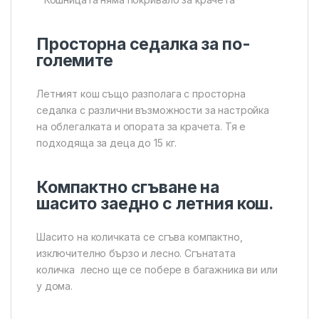
Просторна седалка за по-
големите
Летният кош също разполага с просторна
седалка с различни възможности за настройка
на облегалката и опората за крачета. Тя е
подходяща за деца до 15 кг.
Компактно сгъване на
шасито заедно с летния кош.
Шасито на количката се сгъва компактно,
изключително бързо и лесно. Сгънатата
количка лесно ще се побере в багажника ви или
у дома.