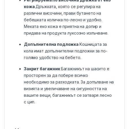
кожа
Дръжката, която се регулира на
различни височини, прави бутането на
бебешката количка по-лесно и удобно.
Меката еко кожа е приятна на допир и
придава на продукта луксозно излъчване.
Допълнителнa подложка
Kошницата за
кола имат допълнителни подложки за по-
голямо удобство на бебето.
Закрит багажник
Багажникът на шасито е
просторен за да побере всичко
необходимо за разходката. За допълване на
визията и увеличаване на сигурността на
вашите вещи, багажникът се затваря лесно
с цип.