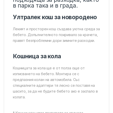
в парка така и в града.
Ултралек кош за новородено
Лекият и просторен кош създава уютна среда за
бебето. Допълнителното покривало за крачета,
правят безпроблемни дори зимните разходки.
Кошница за кола
Кошницата за кола ще е от полза още от
изписването на бебето. Монтира се с
предпазния колан на автомобила. Със
специалните адаптери тя лесно се поставя на
шасито, за да не будите бебето ако е заспало в
колата.
* Кошницата няма покривало за крачета