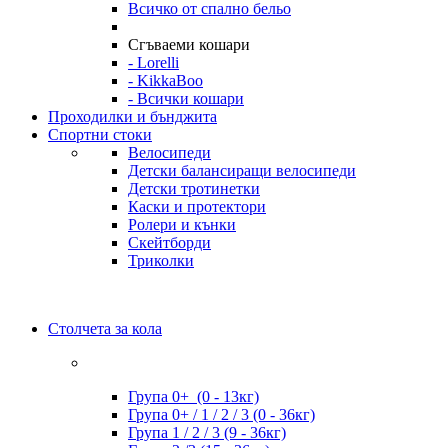
Всичко от спално бельо
Сгъваеми кошари
- Lorelli
- KikkaBoo
- Всички кошари
Проходилки и бънджита
Спортни стоки
Велосипеди
Детски балансиращи велосипеди
Детски тротинетки
Каски и протектори
Ролери и кънки
Скейтборди
Триколки
Столчета за кола
Група 0+ (0 - 13кг)
Група 0+ / 1 / 2 / 3 (0 - 36кг)
Група 1 / 2 / 3 (9 - 36кг)