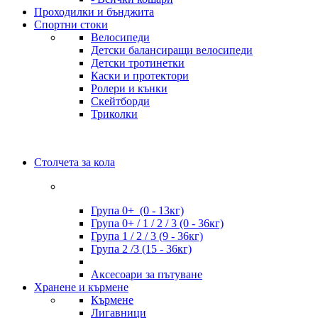
Проходилки и бънджита
Спортни стоки
Велосипеди
Детски балансиращи велосипеди
Детски тротинетки
Каски и протектори
Ролери и кънки
Скейтборди
Триколки
Столчета за кола
Група 0+ (0 - 13кг)
Група 0+ / 1 / 2 / 3 (0 - 36кг)
Група 1 / 2 / 3 (9 - 36кг)
Група 2 /3 (15 - 36кг)
Аксесоари за пътуване
Хранене и кърмене
Кърмене
Лигавници