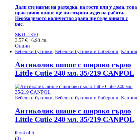
Дали сте навън на разходка, на гости или у дома, това
практично шише ще ви свърши чудесна работа.
Необходимото количество храна ще бъде винаги с
вас.
SKU: 1350
3,57
€
6,98
лв.
Опции
This
Бебешки бутилки
,
Бебешки бутилки и биберони
,
Канпол
product
has
Антиколик шише с широко гърло
multiple
Little Cutie 240 мл. 35/219 CANPOL
variants.
The
options
may
be
Бебешки бутилки
,
Бебешки бутилки и биберони
,
Канпол
chosen
on
Антиколик шише с широко гърло
the
Little Cutie 240 мл. 35/219 CANPOL
product
page
0
out of 5
(0)