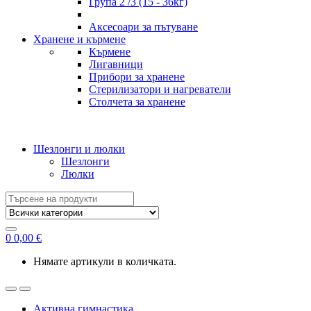
Група 2 /3 (15 - 36кг)
Аксесоари за пътуване
Хранене и кърмене
Кърмене
Лигавници
Прибори за хранене
Стерилизатори и нагреватели
Столчета за хранене
Шезлонги и люлки
Шезлонги
Люлки
Search
for:
0
0,00
€
Нямате артикули в количката.
Активна гимнастика