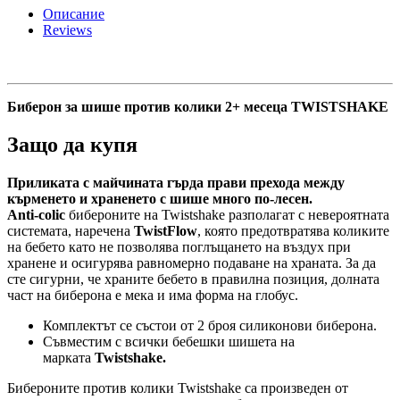
против
Описание
колики
Reviews
2+
месеца
TWISTSHAKE
quantity
Биберон за шише против колики 2+ месеца TWISTSHAKE
Защо да купя
Приликата с майчината гърда прави прехода между
кърменето и храненето с шише много по-лесен.
Anti-colic
бибероните на Twistshake разполагат с невероятната
системата, наречена
TwistFlow
, която предотвратява коликите
на бебето като не позволява поглъщането на въздух при
хранене и осигурява равномерно подаване на храната. За да
сте сигурни, че храните бебето в правилна позиция, долната
част на биберона е мека и има форма на глобус.
Комплектът се състои от 2 броя силиконови биберона.
Съвместим с всички бебешки шишета на
марката
Twistshake.
Бибероните против колики Twistshake са произведен от