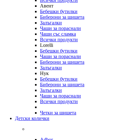
Всички продукти
Авент
Бебешки бутилки
Биберони за шишета
Залъгалки
Чаши за пораснали
Чаши със сламка
Всички продукти
Lorelli
Бебешки бутилки
Чаши за пораснали
Биберони за шишета
Залъгалки
Нук
Бебешки бутилки
Биберони за шишета
Залъгалки
Чаши за пораснали
Всички продукти
Четки за шишета
Детски колички
Adbor