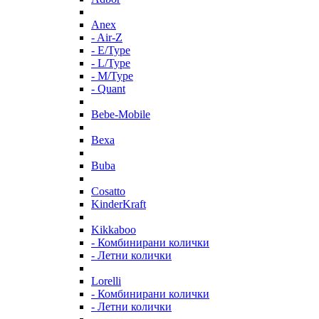
Anex
- Air-Z
- E/Type
- L/Type
- M/Type
- Quant
Bebe-Mobile
Bexa
Buba
Cosatto
KinderKraft
Kikkaboo
- Комбинирани колички
- Летни колички
Lorelli
- Комбинирани колички
- Летни колички