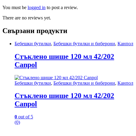
You must be
logged in
to post a review.
There are no reviews yet.
Свързани продукти
Бебешки бутилки
,
Бебешки бутилки и биберони
,
Канпол
Стъклено шише 120 мл 42/202
Canpol
Бебешки бутилки
,
Бебешки бутилки и биберони
,
Канпол
Стъклено шише 120 мл 42/202
Canpol
0
out of 5
(0)