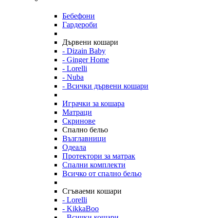
Бебефони
Гардероби
Дървени кошари
- Dizain Baby
- Ginger Home
- Lorelli
- Nuba
- Всички дървени кошари
Играчки за кошара
Матраци
Скринове
Спално бельо
Възглавници
Одеала
Протектори за матрак
Спални комплекти
Всичко от спално бельо
Сгъваеми кошари
- Lorelli
- KikkaBoo
- Всички кошари