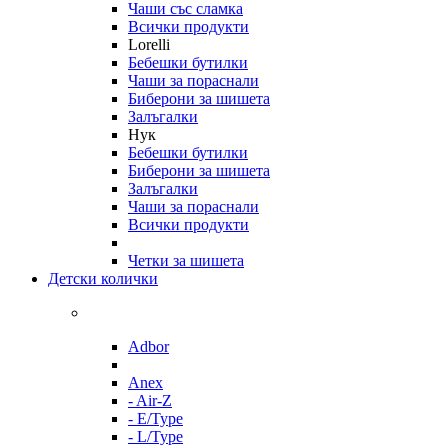
Чаши със сламка
Всички продукти
Lorelli
Бебешки бутилки
Чаши за пораснали
Биберони за шишета
Залъгалки
Нук
Бебешки бутилки
Биберони за шишета
Залъгалки
Чаши за пораснали
Всички продукти
Четки за шишета
Детски колички
Adbor
Anex
- Air-Z
- E/Type
- L/Type