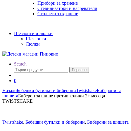
Прибори за хранене
Стерилизатори и нагреватели
Столчета за хранене
Шезлонги и люлки
Шезлонги
Люлки
Search
Търсене
Търсене
за:
0
Начало
Бебешки бутилки и биберони
Twistshake
Биберони за
шишета
Биберон за шише против колики 2+ месеца
TWISTSHAKE
Twistshake
,
Бебешки бутилки и биберони
,
Биберони за шишета