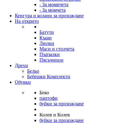
- За момичета
- За момчета
Кенгура и колани за прохождане
На открито
Батути
Къщи
Люлки
Маси и столчета
Пързалки
Пясъчници
Дрехи
Бельо
Бебешки Комплекти
Обувки
Беко
пантофи
буйки за прохождане
Колев и Колев
буйки за прохождане