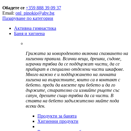
Обадете се
+359 888 39 09 37
Email:
onl_pinokio@abv.bg
Пазаруване по категории
Активна гимнастика
Баня и хигиена
Грижата за новороденото включва спазването на
хигиенни правила. Всички вещи, дрешки, съдове,
играчки трябва да се поддържат чисти, да се
прибират в специално отделени чисти шкафове.
Много важно е и поддържането на личната
хигиена на възрастните, които са в контакт с
бебето. преди да влезете при бебето и да го
държите, старателно си измийте ръцете със
сапун, дрехите също трябва да са чисти. В
стаята на бебето задължително мийте пода
всеки ден.
Продукти за банята
Хигиенни продукти