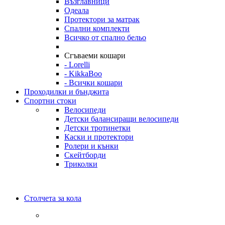
Възглавници
Одеала
Протектори за матрак
Спални комплекти
Всичко от спално бельо
Сгъваеми кошари
- Lorelli
- KikkaBoo
- Всички кошари
Проходилки и бънджита
Спортни стоки
Велосипеди
Детски балансиращи велосипеди
Детски тротинетки
Каски и протектори
Ролери и кънки
Скейтборди
Триколки
Столчета за кола