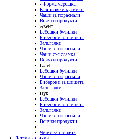
- Форма черешка
Клипсове и кутийки
Чаши за пораснали
Всички продукти
Авент
Бебешки бутилки
Биберони за шишета
Залъгалки
Чаши за пораснали
Чаши със сламка
Всички продукти
Lorelli
Бебешки бутилки
Чаши за пораснали
Биберони за шишета
Залъгалки
Нук
Бебешки бутилки
Биберони за шишета
Залъгалки
Чаши за пораснали
Всички продукти
Четки за шишета
Детски колички