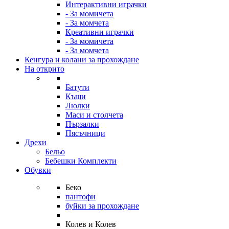
Интерактивни играчки
- За момичета
- За момчета
Креативни играчки
- За момичета
- За момчета
Кенгура и колани за прохождане
На открито
Батути
Къщи
Люлки
Маси и столчета
Пързалки
Пясъчници
Дрехи
Бельо
Бебешки Комплекти
Обувки
Беко
пантофи
буйки за прохождане
Колев и Колев