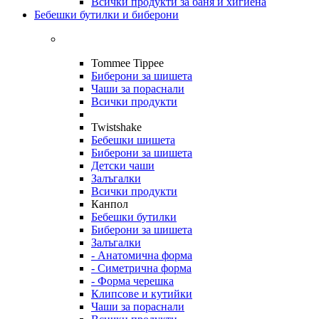
Всички продукти за баня и хигиена
Бебешки бутилки и биберони
Tommee Tippee
Биберони за шишета
Чаши за пораснали
Всички продукти
Twistshake
Бебешки шишета
Биберони за шишета
Детски чаши
Залъгалки
Всички продукти
Канпол
Бебешки бутилки
Биберони за шишета
Залъгалки
- Анатомична форма
- Симетрична форма
- Форма черешка
Клипсове и кутийки
Чаши за пораснали