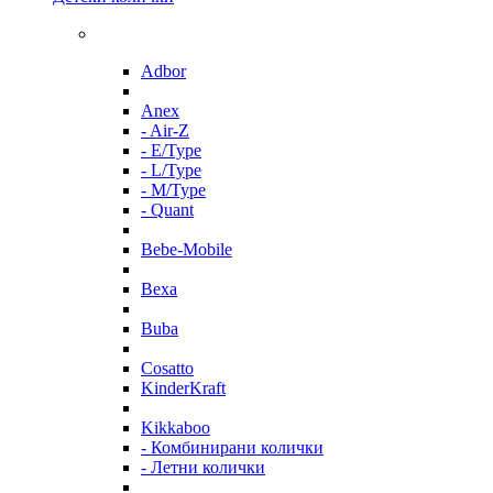
Adbor
Anex
- Air-Z
- E/Type
- L/Type
- M/Type
- Quant
Bebe-Mobile
Bexa
Buba
Cosatto
KinderKraft
Kikkaboo
- Комбинирани колички
- Летни колички