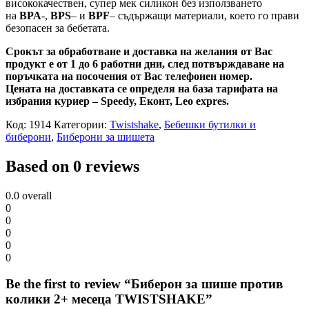
висококачествен, супер мек силикон без използването
на
BPA
-,
BPS
– и
BPF
– съдържащи материали, което го прави
безопасен за бебетата.
Срокът за обработване и доставка на желания от Вас
продукт е от 1 до 6 работни дни, след потвърждаване на
поръчката на посочения от Вас телефонен номер.
Цената на доставката се определя на база тарифата на
избрания куриер – Speedy, Еконт, Leo expres.
Код:
1914
Категории:
Twistshake
,
Бебешки бутилки и
биберони
,
Биберони за шишета
Based on 0 reviews
0.0
overall
0
0
0
0
0
Be the first to review “Биберон за шише против
колики 2+ месеца TWISTSHAKE”