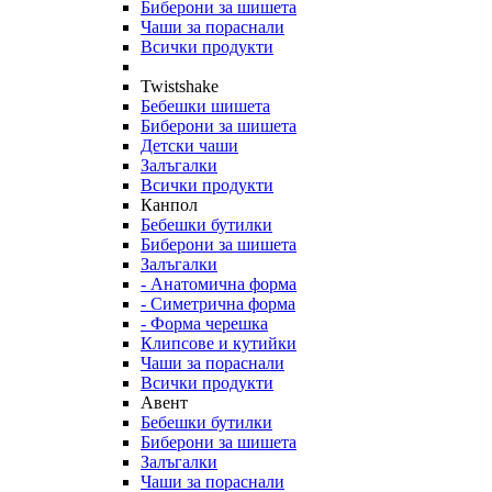
Биберони за шишета
Чаши за пораснали
Всички продукти
Twistshake
Бебешки шишета
Биберони за шишета
Детски чаши
Залъгалки
Всички продукти
Канпол
Бебешки бутилки
Биберони за шишета
Залъгалки
- Анатомична форма
- Симетрична форма
- Форма черешка
Клипсове и кутийки
Чаши за пораснали
Всички продукти
Авент
Бебешки бутилки
Биберони за шишета
Залъгалки
Чаши за пораснали