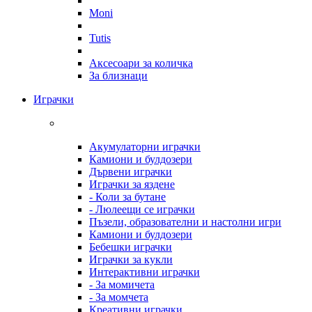
Moni
Tutis
Аксесоари за количка
За близнаци
Играчки
Акумулаторни играчки
Камиони и булдозери
Дървени играчки
Играчки за яздене
- Коли за бутане
- Люлеещи се играчки
Пъзели, образователни и настолни игри
Камиони и булдозери
Бебешки играчки
Играчки за кукли
Интерактивни играчки
- За момичета
- За момчета
Креативни играчки