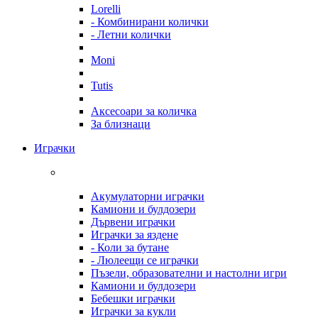
Lorelli
- Комбинирани колички
- Летни колички
Moni
Tutis
Аксесоари за количка
За близнаци
Играчки
Акумулаторни играчки
Камиони и булдозери
Дървени играчки
Играчки за яздене
- Коли за бутане
- Люлеещи се играчки
Пъзели, образователни и настолни игри
Камиони и булдозери
Бебешки играчки
Играчки за кукли