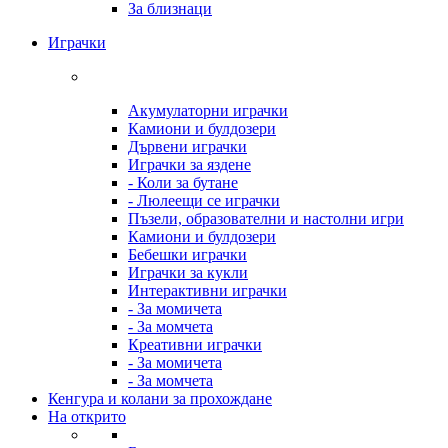
За близнаци
Играчки
Акумулаторни играчки
Камиони и булдозери
Дървени играчки
Играчки за яздене
- Коли за бутане
- Люлеещи се играчки
Пъзели, образователни и настолни игри
Камиони и булдозери
Бебешки играчки
Играчки за кукли
Интерактивни играчки
- За момичета
- За момчета
Креативни играчки
- За момичета
- За момчета
Кенгура и колани за прохождане
На открито