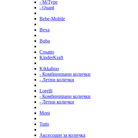
- M/Type
- Quant
Bebe-Mobile
Bexa
Buba
Cosatto
KinderKraft
Kikkaboo
- Комбинирани колички
- Летни колички
Lorelli
- Комбинирани колички
- Летни колички
Moni
Tutis
Аксесоари за количка