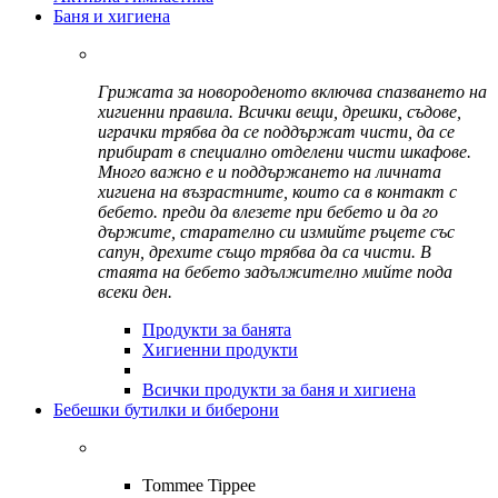
Баня и хигиена
Грижата за новороденото включва спазването на
хигиенни правила. Всички вещи, дрешки, съдове,
играчки трябва да се поддържат чисти, да се
прибират в специално отделени чисти шкафове.
Много важно е и поддържането на личната
хигиена на възрастните, които са в контакт с
бебето. преди да влезете при бебето и да го
държите, старателно си измийте ръцете със
сапун, дрехите също трябва да са чисти. В
стаята на бебето задължително мийте пода
всеки ден.
Продукти за банята
Хигиенни продукти
Всички продукти за баня и хигиена
Бебешки бутилки и биберони
Tommee Tippee