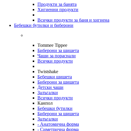
Продукти за банята
Хигиенни продукти
Всички продукти за баня и хигиена
Бебешки бутилки и биберони
Tommee Tippee
Биберони за шишета
Чаши за пораснали
Всички продукти
Twistshake
Бебешки шишета
Биберони за шишета
Детски чаши
Залъгалки
Всички продукти
Канпол
Бебешки бутилки
Биберони за шишета
Залъгалки
- Анатомична форма
- Симетрична форма