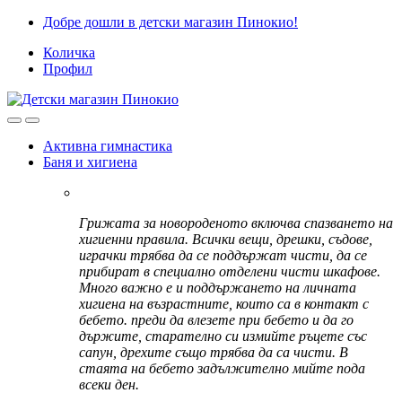
Skip
Skip
Добре дошли в детски магазин Пинокио!
to
to
Количка
navigation
content
Профил
Активна гимнастика
Баня и хигиена
Грижата за новороденото включва спазването на
хигиенни правила. Всички вещи, дрешки, съдове,
играчки трябва да се поддържат чисти, да се
прибират в специално отделени чисти шкафове.
Много важно е и поддържането на личната
хигиена на възрастните, които са в контакт с
бебето. преди да влезете при бебето и да го
държите, старателно си измийте ръцете със
сапун, дрехите също трябва да са чисти. В
стаята на бебето задължително мийте пода
всеки ден.