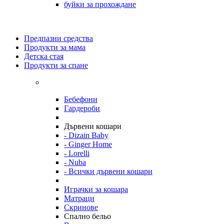
буйки за прохождане
Предпазни средства
Продукти за мама
Детска стая
Продукти за спане
Бебефони
Гардероби
Дървени кошари
- Dizain Baby
- Ginger Home
- Lorelli
- Nuba
- Всички дървени кошари
Играчки за кошара
Матраци
Скринове
Спално бельо