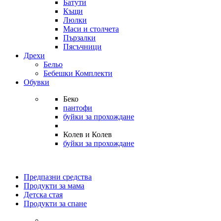
Батути
Къщи
Люлки
Маси и столчета
Пързалки
Пясъчници
Дрехи
Бельо
Бебешки Комплекти
Обувки
Беко
пантофи
буйки за прохождане
Колев и Колев
буйки за прохождане
Предпазни средства
Продукти за мама
Детска стая
Продукти за спане