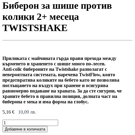
Биберон за шише против
колики 2+ месеца
TWISTSHAKE
Приликата с майчината гърда прави прехода между
кърменето и храненето с шише много по-лесен.
Anti-colic бибероните на Twistshake разполагат с
невероятната системата, наречена TwistFlow, която
предотвратява коликите на бебето като не позволява
поглъщането на въздух при хранене и осигурява
равномерно подаване на храната. За да сте сигурни, че
храните бебето в правилна позиция, долната част на
биберона е мека и има форма на глобус.
5,16
€
10,09
лв.
Биберон
за
Добавяне в количката
шише