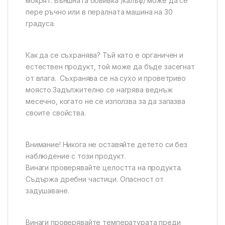
мокрят. Външната обвивка /калъф/ може да се
пере ръчно или в пералната машина на 30
градуса.
Как да се съхранява? Тъй като е органичен и
естествен продукт, той може да бъде засегнат
от влага. Съхранява се на сухо и проветриво
моясто.Задължително се нагрява веднъж
месечно, когато не се използва за да запазва
своите свойства.
Внимание! Никога не оставяйте детето си без
наблюдение с този продукт.
Винаги проверявайте целостта на продукта.
Съдържа дребни частици. Опасност от
задушаване.
Винаги проверявайте температурата преди