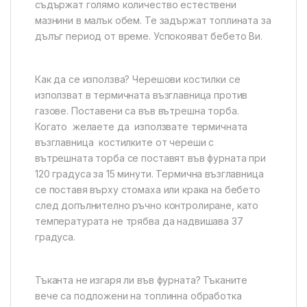
съдържат голямо количество естествени
мазнини в малък обем. Те задържат топлината за
дълъг период от време. Успокояват бебето Ви.
Как да се използва? Черешови костилки се
използват в термичната възглавница против
газове. Поставени са във вътрешна торба.
Когато желаете да използвате термичната
възглавница костилките от череши с
вътрешната торба се поставят във фурната при
120 градуса за 15 минути. Термична възглавница
се поставя върху стомаха или крака на бебето
след допълнително ръчно контролиране, като
температурата не трябва да надвишава 37
градуса.
Тъканта не изгаря ли във фурната? Тъканите
вече са подложени на топлинна обработка