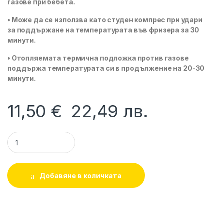
газове при бебета.
• Може да се използва като студен компрес при удари
за поддържане на температурата във фризера за 30
минути.
• Отопляемата термична подложка против газове
поддържа температурата си в продължение на 20-30
минути.
11,50
€
22,49
лв.
Възглавничка за облекчаване на колики и настинки КРЕМ 
Добавяне в количката