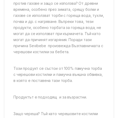
против газове и защо се използва? От древни
времена, особено през зимата, срещу болки и
газове се използват торби с гореща вода, тухли,
почва и др. с нагряване. Въпреки това, тези
продукти, особено торбата за гореща вода, не
могат да се използват при кърмачета. Тъй като
могат да причинят изгаряния. Поради тази
причина Sevibebe произвежда Възглавничката с
черешови костилки за бебета.
Този продукт се състои от 100% памучна торба
с черешови костилки и памучна външна обвивка,
в която е поставена тази торба.
Продуктът е подходящ и за възрастни.
Защо череша? Тъй като черешовите костилки