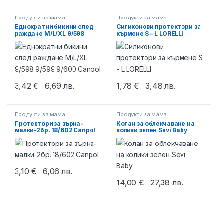
Продукти за мама
Продукти за мама
Еднократни бикини след
Силиконови протектори за
раждане M/L/XL 9/598
кърмене S – L LORELLI
9/599 9/600 Canpol
3,42
€
6,69
лв.
1,78
€
3,48
лв.
This product has multiple variants. The options may be chosen 
This product has multiple varia
Продукти за мама
Продукти за мама
Протектори за зърна-
Колан за облекчаване на
малки-2бр. 18/602 Canpol
колики зелен Sevi Baby
3,10
€
6,06
лв.
14,00
€
27,38
лв.