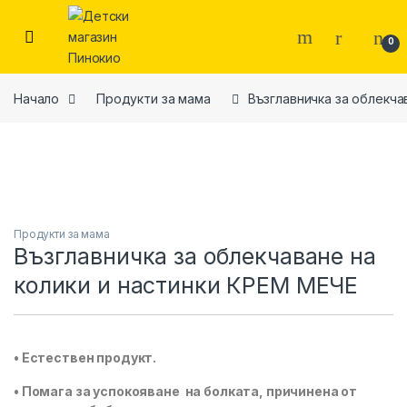
Skip to navigation
Skip to content
0
Начало
Продукти за мама
Възглавничка за облекча
Продукти за мама
Възглавничка за облекчаване на
колики и настинки КРЕМ МЕЧЕ
• Естествен продукт.
• Помага за успокояване на болката, причинена от