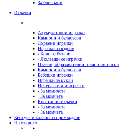
За близнаци
Играчки
Акумулаторни играчки
Камиони и булдозери
Дървени играчки
Играчки за яздене
- Коли за бутане
- Люлеещи се играчки
Пъзели, образователни и настолни игри
Камиони и булдозери
Бебешки играчки
Играчки за кукли
Интерактивни играчки
- За момичета
- За момчета
Креативни играчки
- За момичета
- За момчета
Кенгура и колани за прохождане
На открито