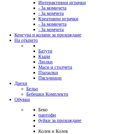
Интерактивни играчки
- За момичета
- За момчета
Креативни играчки
- За момичета
- За момчета
Кенгура и колани за прохождане
На открито
Батути
Къщи
Люлки
Маси и столчета
Пързалки
Пясъчници
Дрехи
Бельо
Бебешки Комплекти
Обувки
Беко
пантофи
буйки за прохождане
Колев и Колев