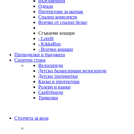
Възглавници
Одеала
Протектори за матрак
Спални комплекти
Всичко от спално бельо
Сгъваеми кошари
- Lorelli
- KikkaBoo
- Всички кошари
Проходилки и бънджита
Спортни стоки
Велосипеди
Детски балансиращи велосипеди
Детски тротинетки
Каски и протектори
Ролери и кънки
Скейтборди
Триколки
Столчета за кола