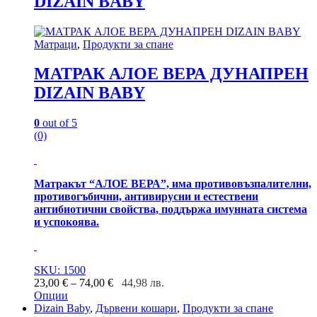
DIZAIN BABY
variants.
The
options
may
Матраци
,
Продукти за спане
be
chosen
МАТРАК АЛОЕ ВЕРА ДУНАПРЕН
on
DIZAIN BABY
the
product
page
0
out of 5
(0)
Матракът “АЛОЕ ВЕРА”, има противовъзпалителни,
противогъбични, антивирусни и естествени
антибиотични свойства, поддържа имунната система
и успокоява.
SKU: 1500
Price
23,00
€
–
74,00
€
44,98
лв.
range:
Опции
This
23,00 €
Dizain Baby
,
Дървени кошари
,
Продукти за спане