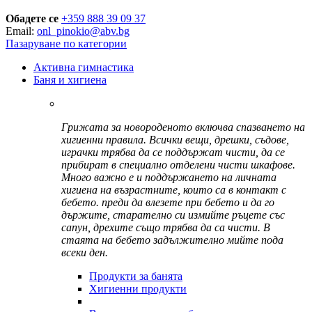
Обадете се
+359 888 39 09 37
Email:
onl_pinokio@abv.bg
Пазаруване по категории
Активна гимнастика
Баня и хигиена
Грижата за новороденото включва спазването на
хигиенни правила. Всички вещи, дрешки, съдове,
играчки трябва да се поддържат чисти, да се
прибират в специално отделени чисти шкафове.
Много важно е и поддържането на личната
хигиена на възрастните, които са в контакт с
бебето. преди да влезете при бебето и да го
държите, старателно си измийте ръцете със
сапун, дрехите също трябва да са чисти. В
стаята на бебето задължително мийте пода
всеки ден.
Продукти за банята
Хигиенни продукти