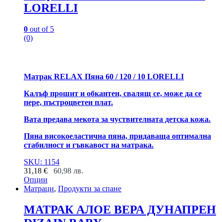
LORELLI
0
out of 5
(0)
Матрак RELAX Пяна 60 / 120 / 10 LORELLI
Калъф прошит и обкантен, свалящ се, може да се
пере, пъстроцветен плат.
Вата предава мекота за чуствителната детска кожа.
Пяна високоеластична пяна, придаваща оптимална
стабилност и гъвкавост на матрака.
SKU: 1154
31,18
€
60,98
лв.
Опции
This
Матраци
,
Продукти за спане
product
has
МАТРАК АЛОЕ ВЕРА ДУНАПРЕН
multiple