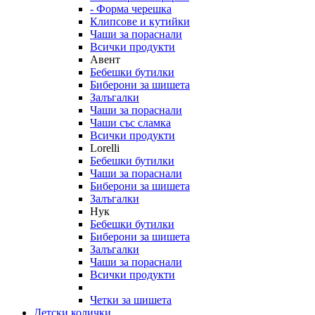
- Форма черешка
Клипсове и кутийки
Чаши за пораснали
Всички продукти
Авент
Бебешки бутилки
Биберони за шишета
Залъгалки
Чаши за пораснали
Чаши със сламка
Всички продукти
Lorelli
Бебешки бутилки
Чаши за пораснали
Биберони за шишета
Залъгалки
Нук
Бебешки бутилки
Биберони за шишета
Залъгалки
Чаши за пораснали
Всички продукти
Четки за шишета
Детски колички