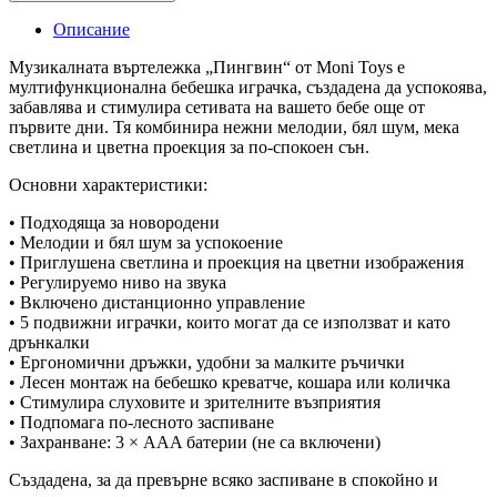
син
Moni
Описание
quantity
Музикалната въртележка „Пингвин“ от Moni Toys е
мултифункционална бебешка играчка, създадена да успокоява,
забавлява и стимулира сетивата на вашето бебе още от
първите дни. Тя комбинира нежни мелодии, бял шум, мека
светлина и цветна проекция за по-спокоен сън.
Основни характеристики:
• Подходяща за новородени
• Мелодии и бял шум за успокоение
• Приглушена светлина и проекция на цветни изображения
• Регулируемо ниво на звука
• Включено дистанционно управление
• 5 подвижни играчки, които могат да се използват и като
дрънкалки
• Ергономични дръжки, удобни за малките ръчички
• Лесен монтаж на бебешко креватче, кошара или количка
• Стимулира слуховите и зрителните възприятия
• Подпомага по-лесното заспиване
• Захранване: 3 × AAA батерии (не са включени)
Създадена, за да превърне всяко заспиване в спокойно и