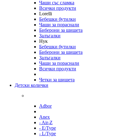
Чаши със сламка
Всички продукти
Lorelli
Бебешки бутилки
Чаши за пораснали
Биберони за шишета
Залъгалки
Нук
Бебешки бутилки
Биберони за шишета
Залъгалки
Чаши за пораснали
Всички продукти
Четки за шишета
Детски колички
Adbor
Anex
- Air-Z
- E/Type
- L/Type