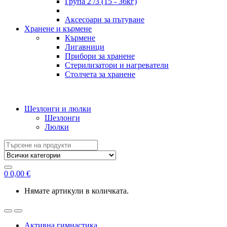
Група 2 /3 (15 - 36кг)
Аксесоари за пътуване
Хранене и кърмене
Кърмене
Лигавници
Прибори за хранене
Стерилизатори и нагреватели
Столчета за хранене
Шезлонги и люлки
Шезлонги
Люлки
Search
for:
0
0,00
€
Нямате артикули в количката.
Активна гимнастика