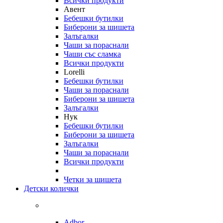
Всички продукти
Авент
Бебешки бутилки
Биберони за шишета
Залъгалки
Чаши за пораснали
Чаши със сламка
Всички продукти
Lorelli
Бебешки бутилки
Чаши за пораснали
Биберони за шишета
Залъгалки
Нук
Бебешки бутилки
Биберони за шишета
Залъгалки
Чаши за пораснали
Всички продукти
Четки за шишета
Детски колички
Adbor