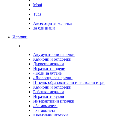
Moni
Tutis
Аксесоари за количка
За близнаци
Играчки
Акумулаторни играчки
Камиони и булдозери
Дървени играчки
Играчки за яздене
- Коли за бутане
- Люлеещи се играчки
Пъзели, образователни и настолни игри
Камиони и булдозери
Бебешки играчки
Играчки за кукли
Интерактивни играчки
- За момичета
- За момчета
Креативни играчки