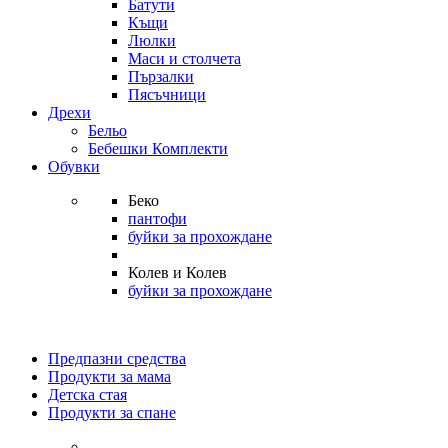
Батути
Къщи
Люлки
Маси и столчета
Пързалки
Пясъчници
Дрехи
Бельо
Бебешки Комплекти
Обувки
Беко
пантофи
буйки за прохождане
Колев и Колев
буйки за прохождане
Предпазни средства
Продукти за мама
Детска стая
Продукти за спане