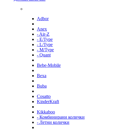
Adbor
Anex
- Air-Z
- E/Type
- L/Type
- M/Type
- Quant
Bebe-Mobile
Bexa
Buba
Cosatto
KinderKraft
Kikkaboo
- Комбинирани колички
- Летни колички