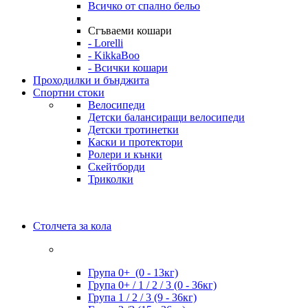
Всичко от спално бельо
Сгъваеми кошари
- Lorelli
- KikkaBoo
- Всички кошари
Проходилки и бънджита
Спортни стоки
Велосипеди
Детски балансиращи велосипеди
Детски тротинетки
Каски и протектори
Ролери и кънки
Скейтборди
Триколки
Столчета за кола
Група 0+ (0 - 13кг)
Група 0+ / 1 / 2 / 3 (0 - 36кг)
Група 1 / 2 / 3 (9 - 36кг)