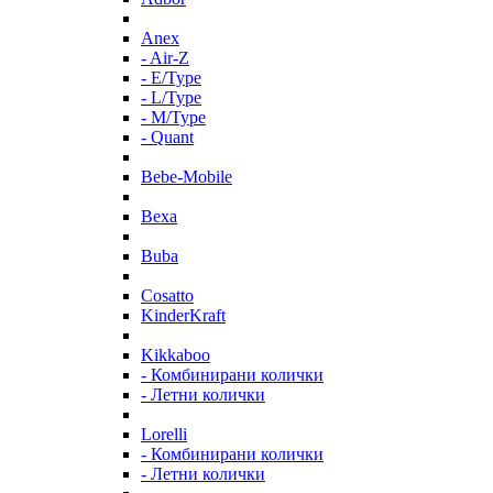
Anex
- Air-Z
- E/Type
- L/Type
- M/Type
- Quant
Bebe-Mobile
Bexa
Buba
Cosatto
KinderKraft
Kikkaboo
- Комбинирани колички
- Летни колички
Lorelli
- Комбинирани колички
- Летни колички