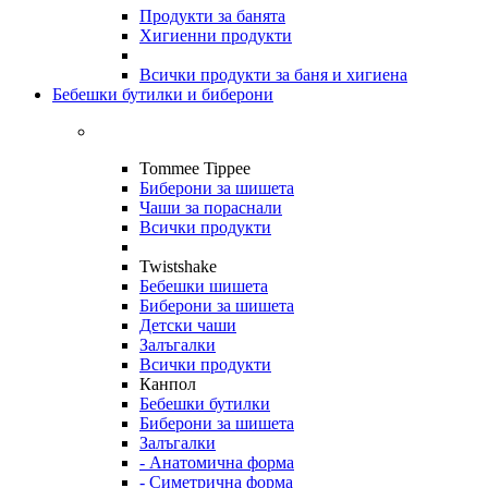
Продукти за банята
Хигиенни продукти
Всички продукти за баня и хигиена
Бебешки бутилки и биберони
Tommee Tippee
Биберони за шишета
Чаши за пораснали
Всички продукти
Twistshake
Бебешки шишета
Биберони за шишета
Детски чаши
Залъгалки
Всички продукти
Канпол
Бебешки бутилки
Биберони за шишета
Залъгалки
- Анатомична форма
- Симетрична форма