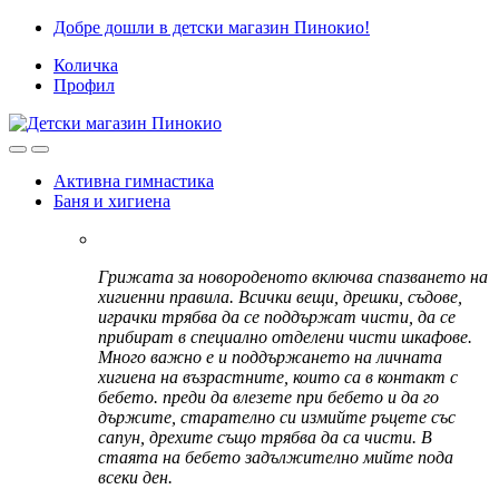
Skip
Skip
Добре дошли в детски магазин Пинокио!
to
to
Количка
navigation
content
Профил
Активна гимнастика
Баня и хигиена
Грижата за новороденото включва спазването на
хигиенни правила. Всички вещи, дрешки, съдове,
играчки трябва да се поддържат чисти, да се
прибират в специално отделени чисти шкафове.
Много важно е и поддържането на личната
хигиена на възрастните, които са в контакт с
бебето. преди да влезете при бебето и да го
държите, старателно си измийте ръцете със
сапун, дрехите също трябва да са чисти. В
стаята на бебето задължително мийте пода
всеки ден.