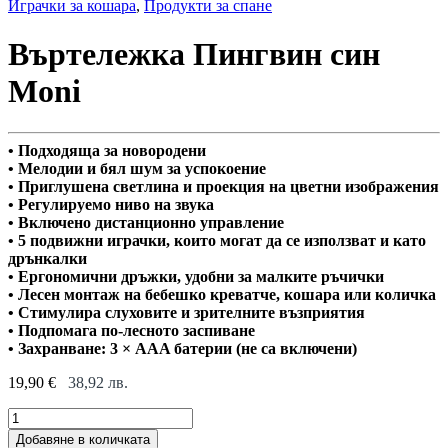
Играчки за кошара
,
Продукти за спане
Въртележка Пингвин син
Moni
• Подходяща за новородени
• Мелодии и бял шум за успокоение
• Приглушена светлина и проекция на цветни изображения
• Регулируемо ниво на звука
• Включено дистанционно управление
• 5 подвижни играчки, които могат да се използват и като
дрънкалки
• Ергономични дръжки, удобни за малките ръчички
• Лесен монтаж на бебешко креватче, кошара или количка
• Стимулира слуховите и зрителните възприятия
• Подпомага по-лесното заспиване
• Захранване: 3 × AAA батерии (не са включени)
19,90
€
38,92
лв.
Въртележка
Пингвин
Добавяне в количката