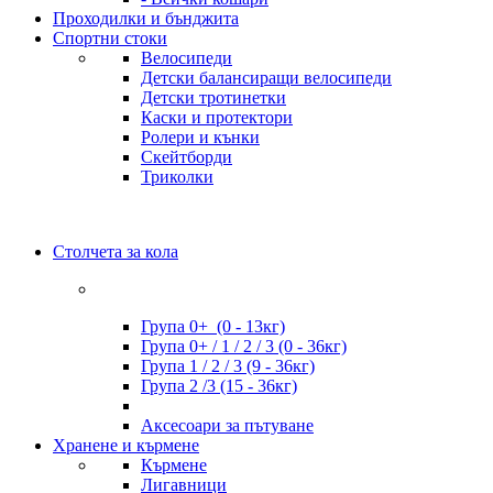
Проходилки и бънджита
Спортни стоки
Велосипеди
Детски балансиращи велосипеди
Детски тротинетки
Каски и протектори
Ролери и кънки
Скейтборди
Триколки
Столчета за кола
Група 0+ (0 - 13кг)
Група 0+ / 1 / 2 / 3 (0 - 36кг)
Група 1 / 2 / 3 (9 - 36кг)
Група 2 /3 (15 - 36кг)
Аксесоари за пътуване
Хранене и кърмене
Кърмене
Лигавници