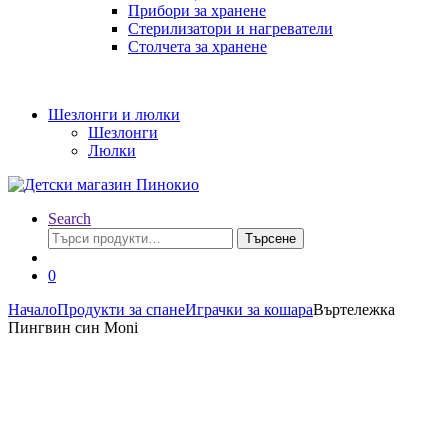
Прибори за хранене
Стерилизатори и нагреватели
Столчета за хранене
Шезлонги и люлки
Шезлонги
Люлки
Search
Търсене
Търсене
за:
0
Начало
Продукти за спане
Играчки за кошара
Въртележка
Пингвин син Moni