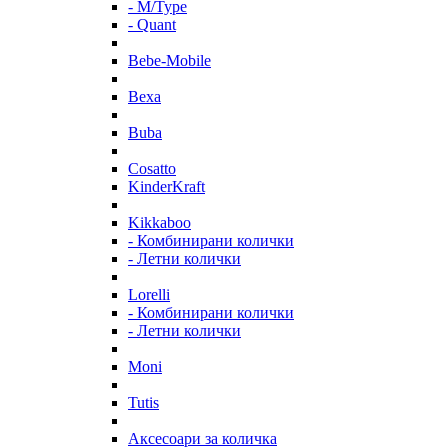
- M/Type
- Quant
Bebe-Mobile
Bexa
Buba
Cosatto
KinderKraft
Kikkaboo
- Комбинирани колички
- Летни колички
Lorelli
- Комбинирани колички
- Летни колички
Moni
Tutis
Аксесоари за количка