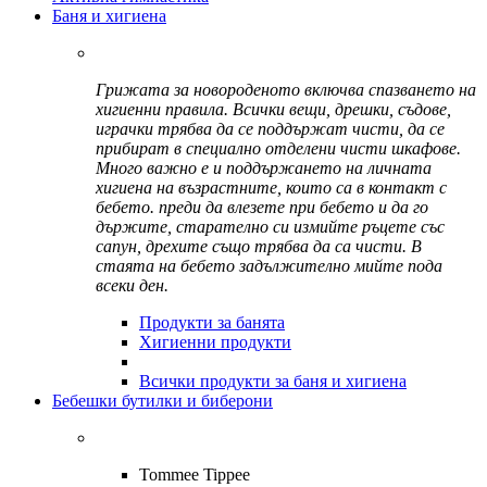
Баня и хигиена
Грижата за новороденото включва спазването на
хигиенни правила. Всички вещи, дрешки, съдове,
играчки трябва да се поддържат чисти, да се
прибират в специално отделени чисти шкафове.
Много важно е и поддържането на личната
хигиена на възрастните, които са в контакт с
бебето. преди да влезете при бебето и да го
държите, старателно си измийте ръцете със
сапун, дрехите също трябва да са чисти. В
стаята на бебето задължително мийте пода
всеки ден.
Продукти за банята
Хигиенни продукти
Всички продукти за баня и хигиена
Бебешки бутилки и биберони
Tommee Tippee