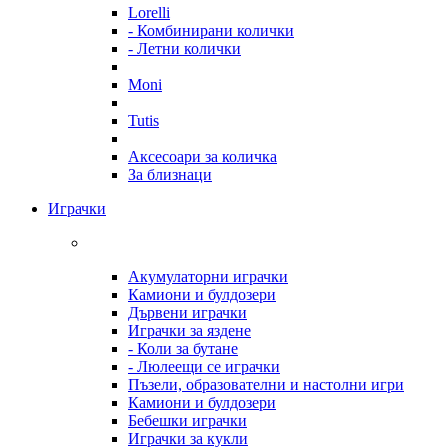
Lorelli
- Комбинирани колички
- Летни колички
Moni
Tutis
Аксесоари за количка
За близнаци
Играчки
Акумулаторни играчки
Камиони и булдозери
Дървени играчки
Играчки за яздене
- Коли за бутане
- Люлеещи се играчки
Пъзели, образователни и настолни игри
Камиони и булдозери
Бебешки играчки
Играчки за кукли