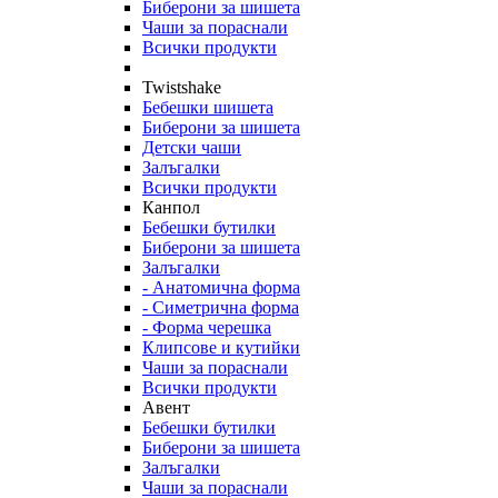
Биберони за шишета
Чаши за пораснали
Всички продукти
Twistshake
Бебешки шишета
Биберони за шишета
Детски чаши
Залъгалки
Всички продукти
Канпол
Бебешки бутилки
Биберони за шишета
Залъгалки
- Анатомична форма
- Симетрична форма
- Форма черешка
Клипсове и кутийки
Чаши за пораснали
Всички продукти
Авент
Бебешки бутилки
Биберони за шишета
Залъгалки
Чаши за пораснали