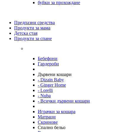
буйки за прохождане
Предпазни средства
Продукти за мама
Детска стая
Продукти за спане
Бебефони
Гардероби
Дървени кошари
- Dizain Baby
- Ginger Home
- Lorelli
- Nuba
- Всички дървени кошари
Играчки за кошара
Матраци
Скринове
Спално бельо