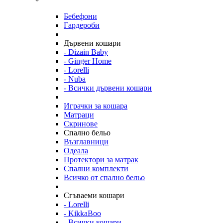
Бебефони
Гардероби
Дървени кошари
- Dizain Baby
- Ginger Home
- Lorelli
- Nuba
- Всички дървени кошари
Играчки за кошара
Матраци
Скринове
Спално бельо
Възглавници
Одеала
Протектори за матрак
Спални комплекти
Всичко от спално бельо
Сгъваеми кошари
- Lorelli
- KikkaBoo
- Всички кошари