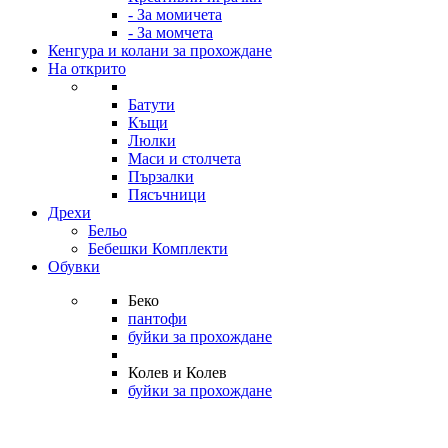
- За момичета
- За момчета
Кенгура и колани за прохождане
На открито
Батути
Къщи
Люлки
Маси и столчета
Пързалки
Пясъчници
Дрехи
Бельо
Бебешки Комплекти
Обувки
Беко
пантофи
буйки за прохождане
Колев и Колев
буйки за прохождане