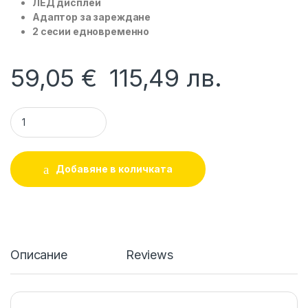
ЛЕД дисплей
Адаптор за зареждане
2 сесии едновременно
59,05
€
115,49
лв.
Двойна електрическа помпа DAILY COMFORT Lorelli quanti
Добавяне в количката
Описание
Reviews