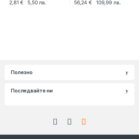
2,81
€
5,50
лв.
56,24
€
109,99
лв.
This product has multiple variants. The options may be chosen 
Полезно
Последвайте ни