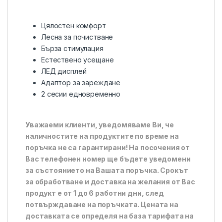
Цялостен комфорт
Лесна за почистване
Бърза стимулация
Естествено усещане
ЛЕД дисплей
Адаптор за зареждане
2 сесии едновременно
Уважаеми клиенти, уведомяваме Ви, че
наличностите на продуктите по време на
поръчка не са гарантирани! На посочения от
Вас телефонен номер ще бъдете уведомени
за състоянието на Вашата поръчка. Срокът
за обработване и доставка на желания от Вас
продукт е от 1 до 6 работни дни, след
потвърждаване на поръчката. Цената на
доставката се определя на база тарифата на