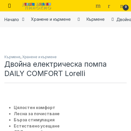
Skip to navigation
Skip to content
0
Начало
Хранене и кърмене
Кърмене
Двойна
Кърмене
,
Хранене и кърмене
Двойна електрическа помпа
DAILY COMFORT Lorelli
Цялостен комфорт
Лесна за почистване
Бърза стимулация
Естествено усещане