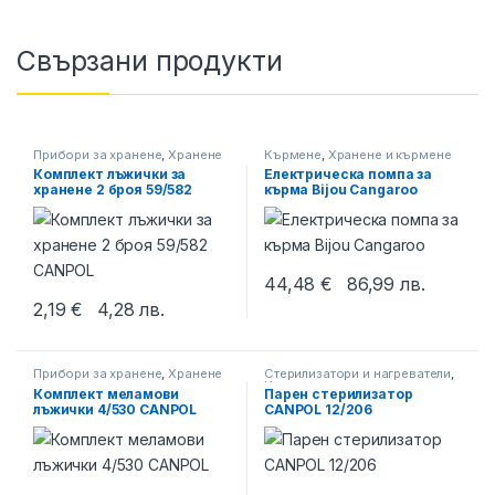
Свързани продукти
Прибори за хранене
,
Хранене
Кърмене
,
Хранене и кърмене
и кърмене
Комплект лъжички за
Електрическа помпа за
хранене 2 броя 59/582
кърма Bijou Cangaroo
CANPOL
44,48
€
86,99
лв.
2,19
€
4,28
лв.
This product has multiple variants. The options may be chosen 
Прибори за хранене
,
Хранене
Стерилизатори и нагреватели
,
и кърмене
Хранене и кърмене
Комплект меламови
Парен стерилизатор
лъжички 4/530 CANPOL
CANPOL 12/206