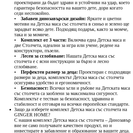
проектирани да бъдат здрави и устойчиви на удар, което
гарантира безопасността на вашето дете, дори когато
седи неспокойно.
•
Забавен динозавърски дизайн:
Ярките и цветни
мотиви на Детска маса със столчета в синьо и зелено ще
зарадват всяко дете. Подходящ подарък, както за момче,
така и за момиче.
•
Комплект от 3 части:
Включва една Детска маса и
две Столчета, идеални за игра или учене, редене на
конструктори, пъзели.
•
Лесен за сглобяване:
Нашата Детска маса със
столчета е с ясни инструкции за бързо и лесно
сглобяване.
•
Перфектен размер за деца:
Проектиран с подходящи
размери за деца, комплектът Детска маса със столчета
осигурява удобство и ергономичност.
•
Безопасност:
Всички ъгли и ръбове на Детската маса
със столчета са заоблени за максимална сигурност.
Комплектът е тестван за безопасност, здравина и
стабилност и отговаря на всички европейски стандарти.
Защо да изберете комплект Детска маса със столчета на
GINGER HOME?
С нашия комплект Детска маса със столчета – Динозавър
вие не само получавате качествен продукт, но и
инвестирате в забавление и образование за вашите деца.