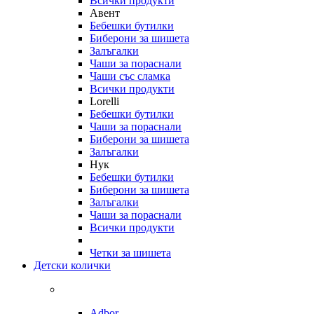
Всички продукти
Авент
Бебешки бутилки
Биберони за шишета
Залъгалки
Чаши за пораснали
Чаши със сламка
Всички продукти
Lorelli
Бебешки бутилки
Чаши за пораснали
Биберони за шишета
Залъгалки
Нук
Бебешки бутилки
Биберони за шишета
Залъгалки
Чаши за пораснали
Всички продукти
Четки за шишета
Детски колички
Adbor