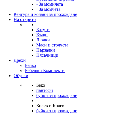
- За момичета
- За момчета
Кенгура и колани за прохождане
На открито
Батути
Къщи
Люлки
Маси и столчета
Пързалки
Пясъчници
Дрехи
Бельо
Бебешки Комплекти
Обувки
Беко
пантофи
буйки за прохождане
Колев и Колев
буйки за прохождане