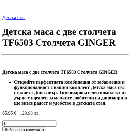
Детска стая
Детска маса с две столчета
TF6503 Столчета GINGER
Детска маса с две столчета TF6503 Столчета GINGER
Открийте перфектната комбинация от забавление и
функционалност с нашия комплект Детска маса със
столчета Динозавър. Този очарователен комплект от
дърво е идеален за малките любители на динозаври и
ще внесе радост и удобство в детската стая.
65,95
€
128,98
лв.
Детска
маса
Добавяне в количката