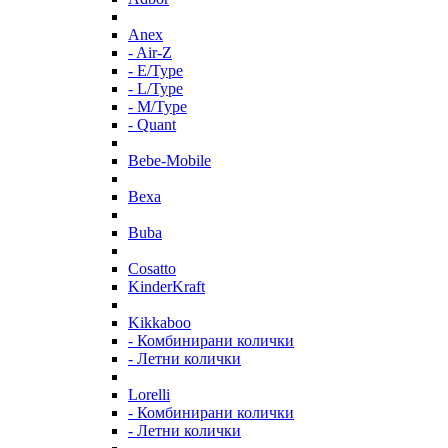
Anex
- Air-Z
- E/Type
- L/Type
- M/Type
- Quant
Bebe-Mobile
Bexa
Buba
Cosatto
KinderKraft
Kikkaboo
- Комбинирани колички
- Летни колички
Lorelli
- Комбинирани колички
- Летни колички