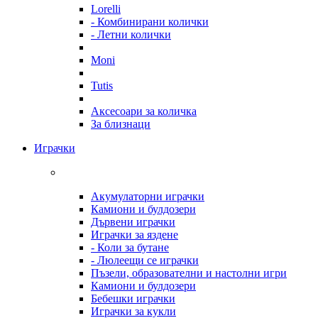
Lorelli
- Комбинирани колички
- Летни колички
Moni
Tutis
Аксесоари за количка
За близнаци
Играчки
Акумулаторни играчки
Камиони и булдозери
Дървени играчки
Играчки за яздене
- Коли за бутане
- Люлеещи се играчки
Пъзели, образователни и настолни игри
Камиони и булдозери
Бебешки играчки
Играчки за кукли