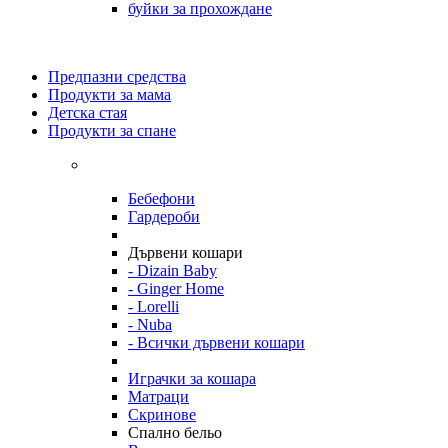
буйки за прохождане
Предпазни средства
Продукти за мама
Детска стая
Продукти за спане
Бебефони
Гардероби
Дървени кошари
- Dizain Baby
- Ginger Home
- Lorelli
- Nuba
- Всички дървени кошари
Играчки за кошара
Матраци
Скринове
Спално бельо