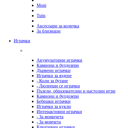
Moni
Tutis
Аксесоари за количка
За близнаци
Играчки
Акумулаторни играчки
Камиони и булдозери
Дървени играчки
Играчки за яздене
- Коли за бутане
- Люлеещи се играчки
Пъзели, образователни и настолни игри
Камиони и булдозери
Бебешки играчки
Играчки за кукли
Интерактивни играчки
- За момичета
- За момчета
Креативни играчки