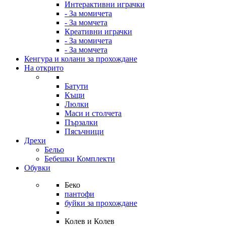
Интерактивни играчки
- За момичета
- За момчета
Креативни играчки
- За момичета
- За момчета
Кенгура и колани за прохождане
На открито
Батути
Къщи
Люлки
Маси и столчета
Пързалки
Пясъчници
Дрехи
Бельо
Бебешки Комплекти
Обувки
Беко
пантофи
буйки за прохождане
Колев и Колев