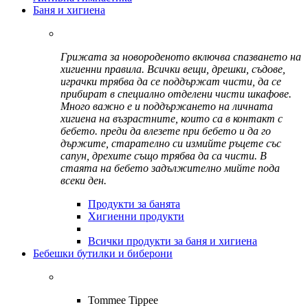
Баня и хигиена
Грижата за новороденото включва спазването на
хигиенни правила. Всички вещи, дрешки, съдове,
играчки трябва да се поддържат чисти, да се
прибират в специално отделени чисти шкафове.
Много важно е и поддържането на личната
хигиена на възрастните, които са в контакт с
бебето. преди да влезете при бебето и да го
държите, старателно си измийте ръцете със
сапун, дрехите също трябва да са чисти. В
стаята на бебето задължително мийте пода
всеки ден.
Продукти за банята
Хигиенни продукти
Всички продукти за баня и хигиена
Бебешки бутилки и биберони
Tommee Tippee