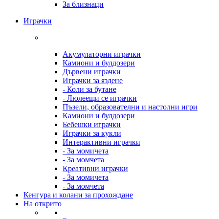
За близнаци
Играчки
Акумулаторни играчки
Камиони и булдозери
Дървени играчки
Играчки за яздене
- Коли за бутане
- Люлеещи се играчки
Пъзели, образователни и настолни игри
Камиони и булдозери
Бебешки играчки
Играчки за кукли
Интерактивни играчки
- За момичета
- За момчета
Креативни играчки
- За момичета
- За момчета
Кенгура и колани за прохождане
На открито