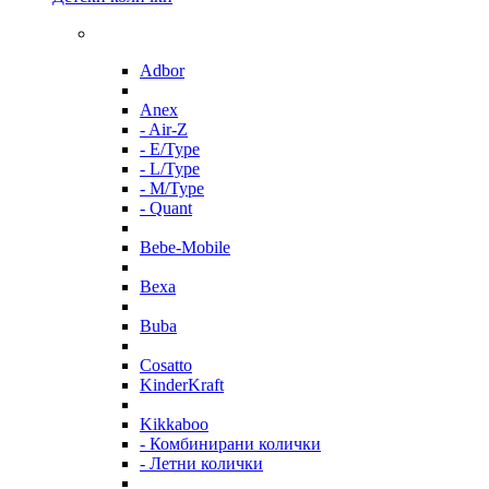
Adbor
Anex
- Air-Z
- E/Type
- L/Type
- M/Type
- Quant
Bebe-Mobile
Bexa
Buba
Cosatto
KinderKraft
Kikkaboo
- Комбинирани колички
- Летни колички