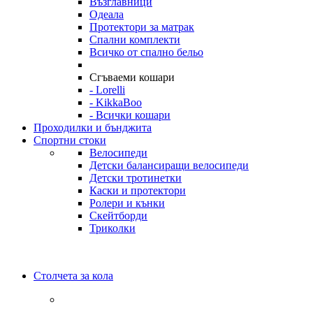
Възглавници
Одеала
Протектори за матрак
Спални комплекти
Всичко от спално бельо
Сгъваеми кошари
- Lorelli
- KikkaBoo
- Всички кошари
Проходилки и бънджита
Спортни стоки
Велосипеди
Детски балансиращи велосипеди
Детски тротинетки
Каски и протектори
Ролери и кънки
Скейтборди
Триколки
Столчета за кола