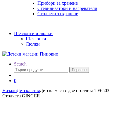
Прибори за хранене
Стерилизатори и нагреватели
Столчета за хранене
Шезлонги и люлки
Шезлонги
Люлки
Search
Търсене
Търсене
за:
0
Начало
Детска стая
Детска маса с две столчета TF6503
Столчета GINGER