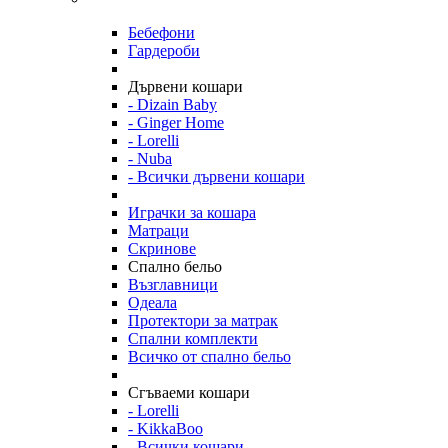
Бебефони
Гардероби
Дървени кошари
- Dizain Baby
- Ginger Home
- Lorelli
- Nuba
- Всички дървени кошари
Играчки за кошара
Матраци
Скринове
Спално бельо
Възглавници
Одеала
Протектори за матрак
Спални комплекти
Всичко от спално бельо
Сгъваеми кошари
- Lorelli
- KikkaBoo
- Всички кошари