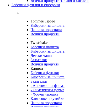
Всички продукти за баня и хигиена
Бебешки бутилки и биберони
Tommee Tippee
Биберони за шишета
Чаши за пораснали
Всички продукти
Twistshake
Бебешки шишета
Биберони за шишета
Детски чаши
Залъгалки
Всички продукти
Канпол
Бебешки бутилки
Биберони за шишета
Залъгалки
- Анатомична форма
- Симетрична форма
- Форма черешка
Клипсове и кутийки
Чаши за пораснали