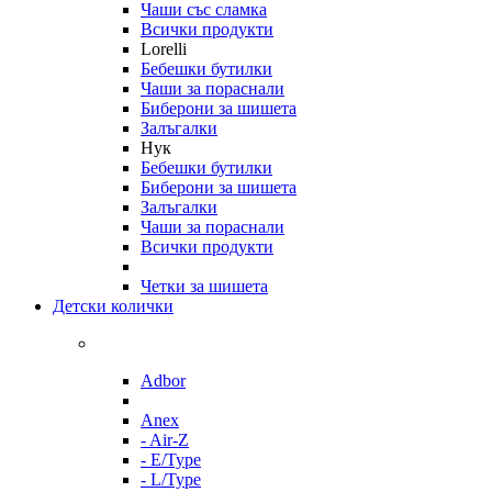
Чаши със сламка
Всички продукти
Lorelli
Бебешки бутилки
Чаши за пораснали
Биберони за шишета
Залъгалки
Нук
Бебешки бутилки
Биберони за шишета
Залъгалки
Чаши за пораснали
Всички продукти
Четки за шишета
Детски колички
Adbor
Anex
- Air-Z
- E/Type
- L/Type