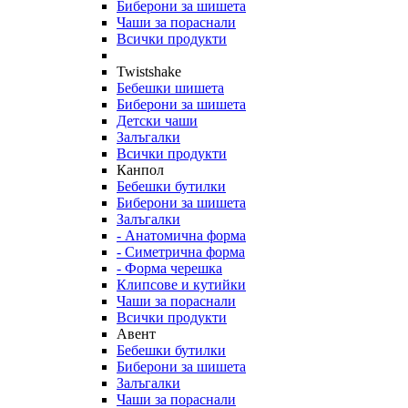
Биберони за шишета
Чаши за пораснали
Всички продукти
Twistshake
Бебешки шишета
Биберони за шишета
Детски чаши
Залъгалки
Всички продукти
Канпол
Бебешки бутилки
Биберони за шишета
Залъгалки
- Анатомична форма
- Симетрична форма
- Форма черешка
Клипсове и кутийки
Чаши за пораснали
Всички продукти
Авент
Бебешки бутилки
Биберони за шишета
Залъгалки
Чаши за пораснали