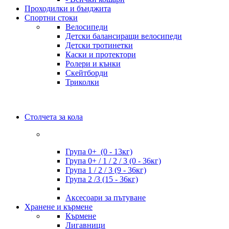
Проходилки и бънджита
Спортни стоки
Велосипеди
Детски балансиращи велосипеди
Детски тротинетки
Каски и протектори
Ролери и кънки
Скейтборди
Триколки
Столчета за кола
Група 0+ (0 - 13кг)
Група 0+ / 1 / 2 / 3 (0 - 36кг)
Група 1 / 2 / 3 (9 - 36кг)
Група 2 /3 (15 - 36кг)
Аксесоари за пътуване
Хранене и кърмене
Кърмене
Лигавници