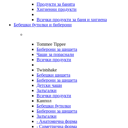
Продукти за банята
Хигиенни продукти
Всички продукти за баня и хигиена
Бебешки бутилки и биберони
Tommee Tippee
Биберони за шишета
Чаши за пораснали
Всички продукти
Twistshake
Бебешки шишета
Биберони за шишета
Детски чаши
Залъгалки
Всички продукти
Канпол
Бебешки бутилки
Биберони за шишета
Залъгалки
- Анатомична форма
- Симетрична форма