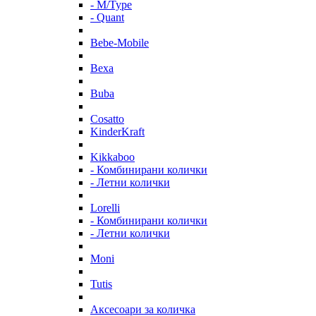
- M/Type
- Quant
Bebe-Mobile
Bexa
Buba
Cosatto
KinderKraft
Kikkaboo
- Комбинирани колички
- Летни колички
Lorelli
- Комбинирани колички
- Летни колички
Moni
Tutis
Аксесоари за количка