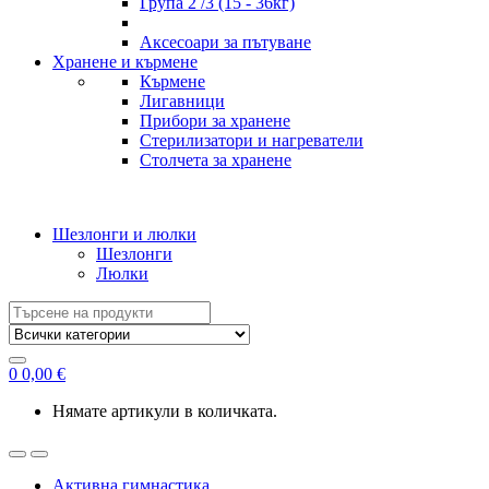
Група 2 /3 (15 - 36кг)
Аксесоари за пътуване
Хранене и кърмене
Кърмене
Лигавници
Прибори за хранене
Стерилизатори и нагреватели
Столчета за хранене
Шезлонги и люлки
Шезлонги
Люлки
Search
for:
0
0,00
€
Нямате артикули в количката.
Активна гимнастика