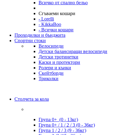
Всичко от спално бельо
Сгъваеми кошари
- Lorelli
- KikkaBoo
- Всички кошари
Проходилки и бънджита
Спортни стоки
Велосипеди
Детски балансиращи велосипеди
Детски тротинетки
Каски и протектори
Ролери и кънки
Скейтборди
Триколки
Столчета за кола
Група 0+ (0 - 13кг)
Група 0+ / 1 / 2 / 3 (0 - 36кг)
Група 1 / 2 / 3 (9 - 36кг)