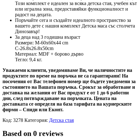
Този комплект е идеален за всяка детска стая, учебен кът
или игрална зона, предоставяйки функционалност и
радост на децата.
Поръчайте сега и създайте идеалното пространство за
вашето дете с нашия комплект Детска маса със столчета
Динозавър!
За деца над 3 годишна възраст
Размери: М-60х60х44 cm
C-26.8х26.8х50cm
Материал: MDF + борово дърво
Тегло: 9,4 кг.
Уважаеми клиенти, уведомяваме Ви, че наличностите на
продуктите по време на поръчка не са гарантирани! На
посочения от Вас телефонен номер ще бъдете уведомени за
състоянието на Вашата поръчка. Срокът за обработване и
доставка на желания от Вас продукт е от 1 до 6 работни
дни, след потвърждаване на поръчката. Цената на
доставката се определя на база тарифата на куриерските
фирми – Спиди или Еконт.
Код:
3278
Категория:
Детска стая
Based on 0 reviews