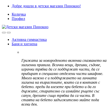
Skip
Skip
Добре дошли в детски магазин Пинокио!
to
to
Количка
navigation
content
Профил
Активна гимнастика
Баня и хигиена
Грижата за новороденото включва спазването на
хигиенни правила. Всички вещи, дрешки, съдове,
играчки трябва да се поддържат чисти, да се
прибират в специално отделени чисти шкафове.
Много важно е и поддържането на личната
хигиена на възрастните, които са в контакт с
бебето. преди да влезете при бебето и да го
държите, старателно си измийте ръцете със
сапун, дрехите също трябва да са чисти. В
стаята на бебето задължително мийте пода
всеки ден.