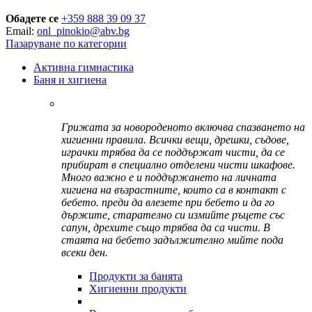
Обадете се
+359 888 39 09 37
Email:
onl_pinokio@abv.bg
Пазаруване по категории
Активна гимнастика
Баня и хигиена
Грижата за новороденото включва спазването на
хигиенни правила. Всички вещи, дрешки, съдове,
играчки трябва да се поддържат чисти, да се
прибират в специално отделени чисти шкафове.
Много важно е и поддържането на личната
хигиена на възрастните, които са в контакт с
бебето. преди да влезете при бебето и да го
държите, старателно си измийте ръцете със
сапун, дрехите също трябва да са чисти. В
стаята на бебето задължително мийте пода
всеки ден.
Продукти за банята
Хигиенни продукти