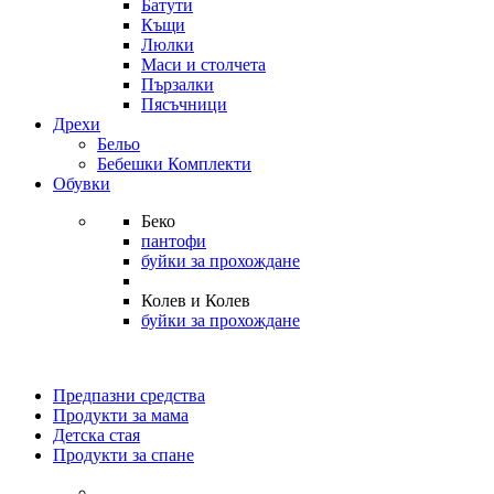
Батути
Къщи
Люлки
Маси и столчета
Пързалки
Пясъчници
Дрехи
Бельо
Бебешки Комплекти
Обувки
Беко
пантофи
буйки за прохождане
Колев и Колев
буйки за прохождане
Предпазни средства
Продукти за мама
Детска стая
Продукти за спане