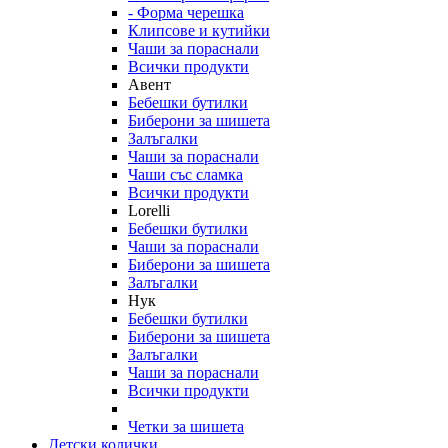
- Форма черешка
Клипсове и кутийки
Чаши за пораснали
Всички продукти
Авент
Бебешки бутилки
Биберони за шишета
Залъгалки
Чаши за пораснали
Чаши със сламка
Всички продукти
Lorelli
Бебешки бутилки
Чаши за пораснали
Биберони за шишета
Залъгалки
Нук
Бебешки бутилки
Биберони за шишета
Залъгалки
Чаши за пораснали
Всички продукти
Четки за шишета
Детски колички