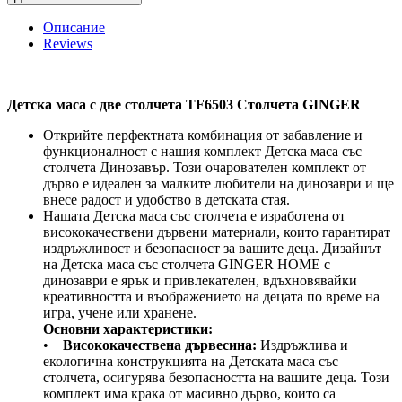
с
две
Описание
столчета
Reviews
TF6503
Столчета
GINGER
quantity
Детска маса с две столчета TF6503 Столчета GINGER
Открийте перфектната комбинация от забавление и
функционалност с нашия комплект Детска маса със
столчета Динозавър. Този очарователен комплект от
дърво е идеален за малките любители на динозаври и ще
внесе радост и удобство в детската стая.
Нашата Детска маса със столчета е изработена от
висококачествени дървени материали, които гарантират
издръжливост и безопасност за вашите деца. Дизайнът
на Детска маса със столчета GINGER HOME с
динозаври е ярък и привлекателен, вдъхновявайки
креативността и въображението на децата по време на
игра, учене или хранене.
Основни характеристики:
•
Висококачествена дървесина:
Издръжлива и
екологична конструкцията на Детската маса със
столчета, осигурява безопасността на вашите деца. Този
комплект има крака от масивно дърво, които са