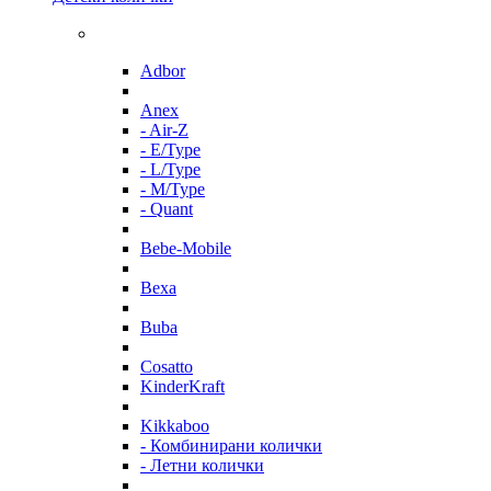
Adbor
Anex
- Air-Z
- E/Type
- L/Type
- M/Type
- Quant
Bebe-Mobile
Bexa
Buba
Cosatto
KinderKraft
Kikkaboo
- Комбинирани колички
- Летни колички