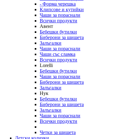
- Форма черешка
Клипсове и кутийки
Чаши за пораснали
Всички продукти
Авент
Бебешки бутилки
Биберони за шишета
Залъгалки
Чаши за пораснали
Чаши със сламка
Всички продукти
Lorelli
Бебешки бутилки
Чаши за пораснали
Биберони за шишета
Залъгалки
Нук
Бебешки бутилки
Биберони за шишета
Залъгалки
Чаши за пораснали
Всички продукти
Четки за шишета
Детски колички