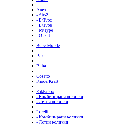
Anex
- Air-Z
- E/Type
- L/Type
- M/Type
- Quant
Bebe-Mobile
Bexa
Buba
Cosatto
KinderKraft
Kikkaboo
- Комбинирани колички
- Летни колички
Lorelli
- Комбинирани колички
- Летни колички