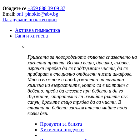
Обадете се
+359 888 39 09 37
Email:
onl_pinokio@abv.bg
Пазаруване по категории
Активна гимнастика
Баня и хигиена
Грижата за новороденото включва спазването на
хигиенни правила. Всички вещи, дрешки, съдове,
играчки трябва да се поддържат чисти, да се
прибират в специално отделени чисти шкафове.
Много важно е и поддържането на личната
хигиена на възрастните, които са в контакт с
бебето. преди да влезете при бебето и да го
държите, старателно си измийте ръцете със
сапун, дрехите също трябва да са чисти. В
стаята на бебето задължително мийте пода
всеки ден.
Продукти за банята
Хигиенни продукти