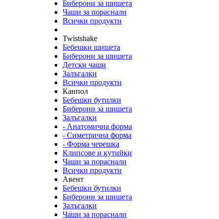
Биберони за шишета
Чаши за пораснали
Всички продукти
Twistshake
Бебешки шишета
Биберони за шишета
Детски чаши
Залъгалки
Всички продукти
Канпол
Бебешки бутилки
Биберони за шишета
Залъгалки
- Анатомична форма
- Симетрична форма
- Форма черешка
Клипсове и кутийки
Чаши за пораснали
Всички продукти
Авент
Бебешки бутилки
Биберони за шишета
Залъгалки
Чаши за пораснали