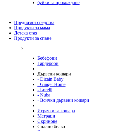
буйки за прохождане
Предпазни средства
Продукти за мама
Детска стая
Продукти за спане
Бебефони
Гардероби
Дървени кошари
- Dizain Baby
- Ginger Home
- Lorelli
- Nuba
- Всички дървени кошари
Играчки за кошара
Матраци
Скринове
Спално бельо