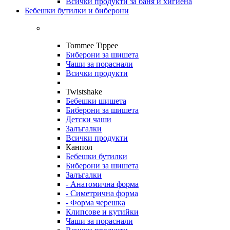
Всички продукти за баня и хигиена
Бебешки бутилки и биберони
Tommee Tippee
Биберони за шишета
Чаши за пораснали
Всички продукти
Twistshake
Бебешки шишета
Биберони за шишета
Детски чаши
Залъгалки
Всички продукти
Канпол
Бебешки бутилки
Биберони за шишета
Залъгалки
- Анатомична форма
- Симетрична форма
- Форма черешка
Клипсове и кутийки
Чаши за пораснали