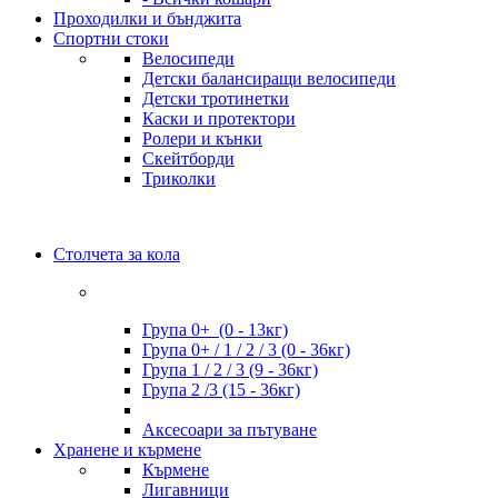
Проходилки и бънджита
Спортни стоки
Велосипеди
Детски балансиращи велосипеди
Детски тротинетки
Каски и протектори
Ролери и кънки
Скейтборди
Триколки
Столчета за кола
Група 0+ (0 - 13кг)
Група 0+ / 1 / 2 / 3 (0 - 36кг)
Група 1 / 2 / 3 (9 - 36кг)
Група 2 /3 (15 - 36кг)
Аксесоари за пътуване
Хранене и кърмене
Кърмене
Лигавници