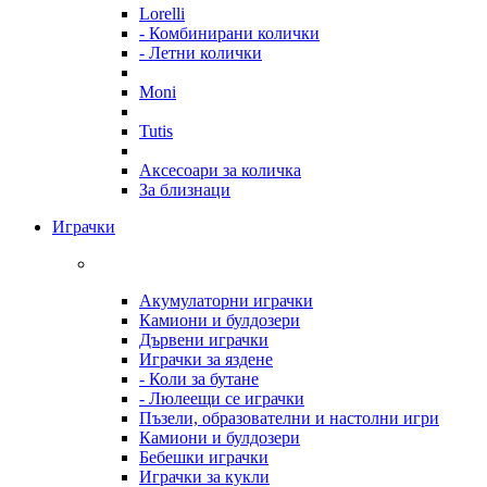
Lorelli
- Комбинирани колички
- Летни колички
Moni
Tutis
Аксесоари за количка
За близнаци
Играчки
Акумулаторни играчки
Камиони и булдозери
Дървени играчки
Играчки за яздене
- Коли за бутане
- Люлеещи се играчки
Пъзели, образователни и настолни игри
Камиони и булдозери
Бебешки играчки
Играчки за кукли