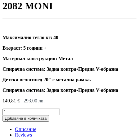
2082 MONI
Максимално тегло кг: 40
Възраст: 5 години +
Материал конструкция: Метал
Спирачна система: Задна контра•Предна V-образна
Детски велосипед 20″ с метална рамка.
Спирачна система: Задна контра•Предна V-образна
149,81
€
293,00
лв.
ДЕТСКИ
ВЕЛОСИПЕД
Добавяне в количката
20
2082
Описание
MONI
Reviews
quantity