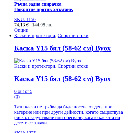
Ръчна задна спирачка.
Покритие против хлъзгане.
SKU: 1150
74,13
€
144,98
лв.
Опции
This
Каски и протектори
,
Спортни стоки
product
has
Каска Y15 бял (58-62 см) Byox
multiple
variants.
The
Каски и протектори
,
Спортни стоки
options
may
Каска Y15 бял (58-62 см) Byox
be
chosen
on
0
out of 5
the
(0)
product
page
Тази каска не трябва да бъде носена от деца при
катерене или при други дейности, когато съществува
риск от задушаване или обесване, когато каската на
детето се закачи.
SKU: 1275