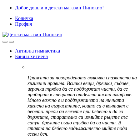
Skip
Skip
Добре дошли в детски магазин Пинокио!
to
to
Количка
navigation
content
Профил
Активна гимнастика
Баня и хигиена
Грижата за новороденото включва спазването на
хигиенни правила. Всички вещи, дрешки, съдове,
играчки трябва да се поддържат чисти, да се
прибират в специално отделени чисти шкафове.
Много важно е и поддържането на личната
хигиена на възрастните, които са в контакт с
бебето. преди да влезете при бебето и да го
държите, старателно си измийте ръцете със
сапун, дрехите също трябва да са чисти. В
стаята на бебето задължително мийте пода
всеки ден.