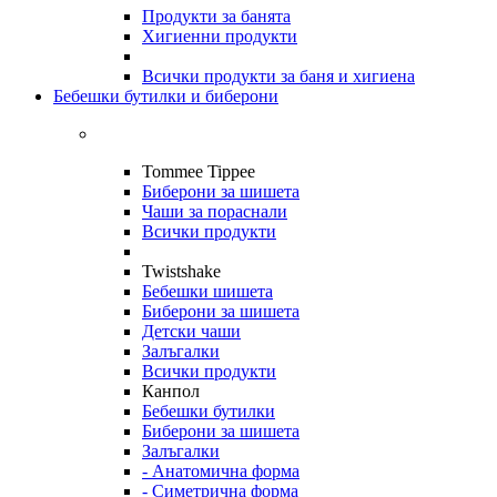
Продукти за банята
Хигиенни продукти
Всички продукти за баня и хигиена
Бебешки бутилки и биберони
Tommee Tippee
Биберони за шишета
Чаши за пораснали
Всички продукти
Twistshake
Бебешки шишета
Биберони за шишета
Детски чаши
Залъгалки
Всички продукти
Канпол
Бебешки бутилки
Биберони за шишета
Залъгалки
- Анатомична форма
- Симетрична форма