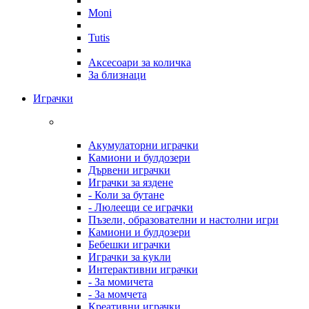
Moni
Tutis
Аксесоари за количка
За близнаци
Играчки
Акумулаторни играчки
Камиони и булдозери
Дървени играчки
Играчки за яздене
- Коли за бутане
- Люлеещи се играчки
Пъзели, образователни и настолни игри
Камиони и булдозери
Бебешки играчки
Играчки за кукли
Интерактивни играчки
- За момичета
- За момчета
Креативни играчки