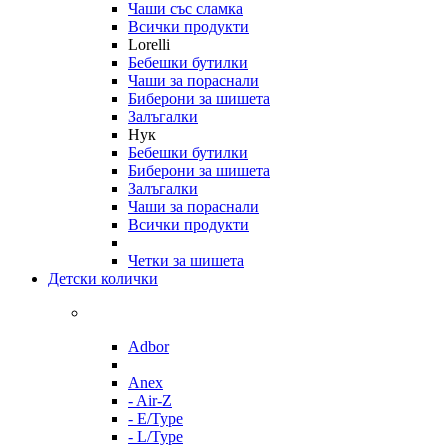
Чаши със сламка
Всички продукти
Lorelli
Бебешки бутилки
Чаши за пораснали
Биберони за шишета
Залъгалки
Нук
Бебешки бутилки
Биберони за шишета
Залъгалки
Чаши за пораснали
Всички продукти
Четки за шишета
Детски колички
Adbor
Anex
- Air-Z
- E/Type
- L/Type