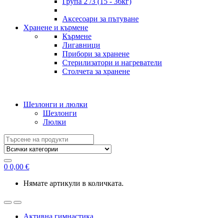
Група 2 /3 (15 - 36кг)
Аксесоари за пътуване
Хранене и кърмене
Кърмене
Лигавници
Прибори за хранене
Стерилизатори и нагреватели
Столчета за хранене
Шезлонги и люлки
Шезлонги
Люлки
Search
for:
0
0,00
€
Нямате артикули в количката.
Активна гимнастика