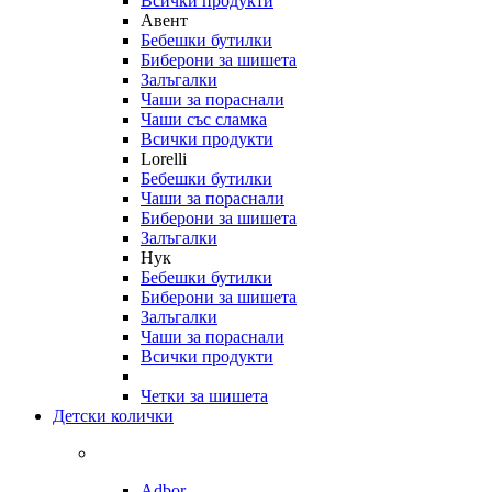
Всички продукти
Авент
Бебешки бутилки
Биберони за шишета
Залъгалки
Чаши за пораснали
Чаши със сламка
Всички продукти
Lorelli
Бебешки бутилки
Чаши за пораснали
Биберони за шишета
Залъгалки
Нук
Бебешки бутилки
Биберони за шишета
Залъгалки
Чаши за пораснали
Всички продукти
Четки за шишета
Детски колички
Adbor