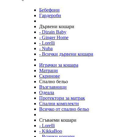
Бебефони
Гардероби
Дървени кошари
- Dizain Baby
- Ginger Home
- Lorelli
- Nuba
- Всички дървени кошари
Играчки за кошара
Матраци
Скринове
Спално бельо
Възглавници
Одеала
Протектори за матрак
Спални комплекти
Всичко от спално бельо
Сгъваеми кошари
- Lorelli
- KikkaBoo
- Всички кошари