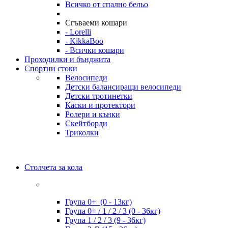
Всичко от спално бельо
Сгъваеми кошари
- Lorelli
- KikkaBoo
- Всички кошари
Проходилки и бънджита
Спортни стоки
Велосипеди
Детски балансиращи велосипеди
Детски тротинетки
Каски и протектори
Ролери и кънки
Скейтборди
Триколки
Столчета за кола
Група 0+ (0 - 13кг)
Група 0+ / 1 / 2 / 3 (0 - 36кг)
Група 1 / 2 / 3 (9 - 36кг)