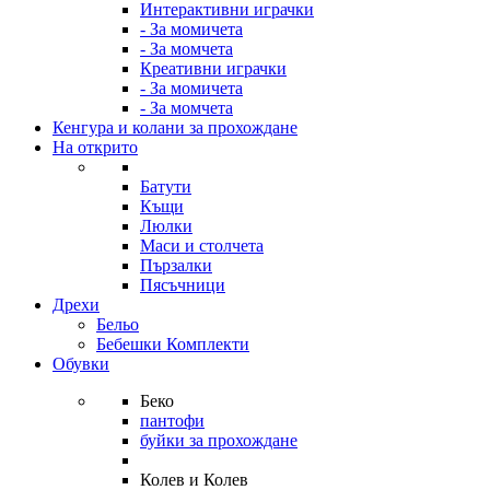
Интерактивни играчки
- За момичета
- За момчета
Креативни играчки
- За момичета
- За момчета
Кенгура и колани за прохождане
На открито
Батути
Къщи
Люлки
Маси и столчета
Пързалки
Пясъчници
Дрехи
Бельо
Бебешки Комплекти
Обувки
Беко
пантофи
буйки за прохождане
Колев и Колев