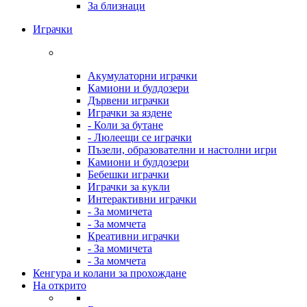
За близнаци
Играчки
Акумулаторни играчки
Камиони и булдозери
Дървени играчки
Играчки за яздене
- Коли за бутане
- Люлеещи се играчки
Пъзели, образователни и настолни игри
Камиони и булдозери
Бебешки играчки
Играчки за кукли
Интерактивни играчки
- За момичета
- За момчета
Креативни играчки
- За момичета
- За момчета
Кенгура и колани за прохождане
На открито