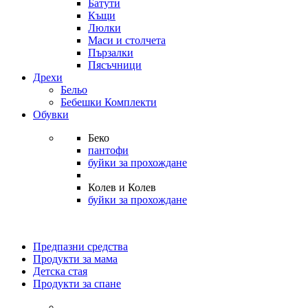
Батути
Къщи
Люлки
Маси и столчета
Пързалки
Пясъчници
Дрехи
Бельо
Бебешки Комплекти
Обувки
Беко
пантофи
буйки за прохождане
Колев и Колев
буйки за прохождане
Предпазни средства
Продукти за мама
Детска стая
Продукти за спане