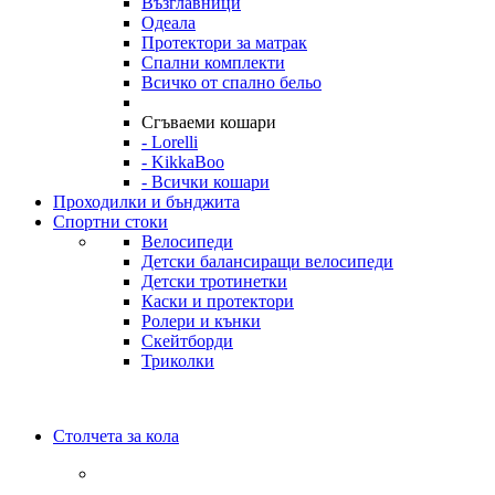
Възглавници
Одеала
Протектори за матрак
Спални комплекти
Всичко от спално бельо
Сгъваеми кошари
- Lorelli
- KikkaBoo
- Всички кошари
Проходилки и бънджита
Спортни стоки
Велосипеди
Детски балансиращи велосипеди
Детски тротинетки
Каски и протектори
Ролери и кънки
Скейтборди
Триколки
Столчета за кола