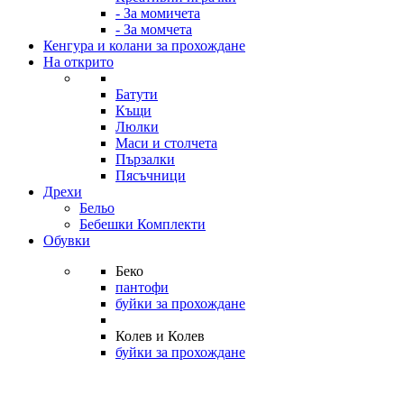
- За момичета
- За момчета
Кенгура и колани за прохождане
На открито
Батути
Къщи
Люлки
Маси и столчета
Пързалки
Пясъчници
Дрехи
Бельо
Бебешки Комплекти
Обувки
Беко
пантофи
буйки за прохождане
Колев и Колев
буйки за прохождане