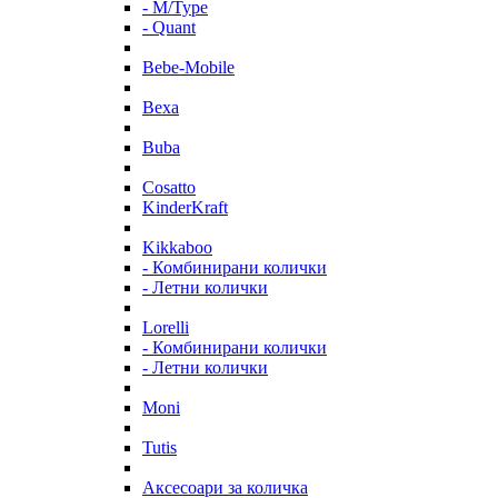
- M/Type
- Quant
Bebe-Mobile
Bexa
Buba
Cosatto
KinderKraft
Kikkaboo
- Комбинирани колички
- Летни колички
Lorelli
- Комбинирани колички
- Летни колички
Moni
Tutis
Аксесоари за количка