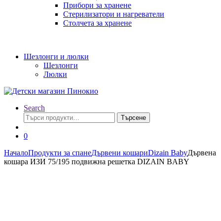
Прибори за хранене
Стерилизатори и нагреватели
Столчета за хранене
Шезлонги и люлки
Шезлонги
Люлки
Search
Търсене
Търсене
за:
0
Начало
Продукти за спане
Дървени кошари
Dizain Baby
Дървена
кошара ИЗИ 75/195 подвижна решетка DIZAIN BABY