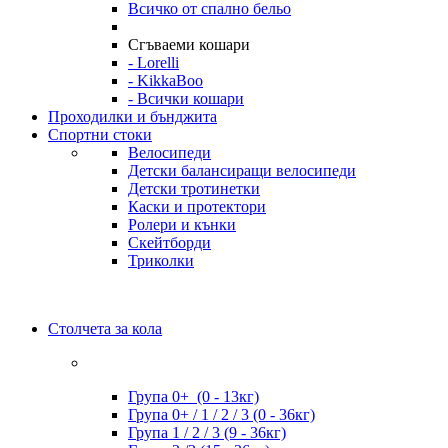
Всичко от спално бельо
Сгъваеми кошари
- Lorelli
- KikkaBoo
- Всички кошари
Проходилки и бънджита
Спортни стоки
Велосипеди
Детски балансиращи велосипеди
Детски тротинетки
Каски и протектори
Ролери и кънки
Скейтборди
Триколки
Столчета за кола
Група 0+ (0 - 13кг)
Група 0+ / 1 / 2 / 3 (0 - 36кг)
Група 1 / 2 / 3 (9 - 36кг)