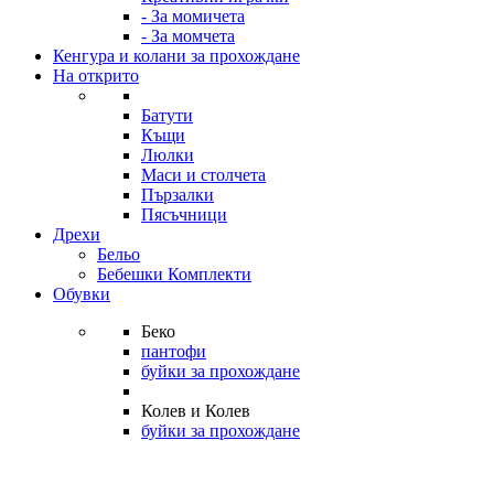
- За момичета
- За момчета
Кенгура и колани за прохождане
На открито
Батути
Къщи
Люлки
Маси и столчета
Пързалки
Пясъчници
Дрехи
Бельо
Бебешки Комплекти
Обувки
Беко
пантофи
буйки за прохождане
Колев и Колев
буйки за прохождане