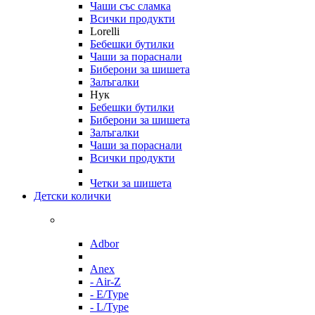
Чаши със сламка
Всички продукти
Lorelli
Бебешки бутилки
Чаши за пораснали
Биберони за шишета
Залъгалки
Нук
Бебешки бутилки
Биберони за шишета
Залъгалки
Чаши за пораснали
Всички продукти
Четки за шишета
Детски колички
Adbor
Anex
- Air-Z
- E/Type
- L/Type