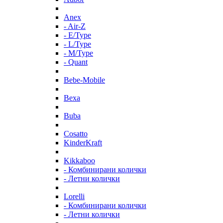
Anex
- Air-Z
- E/Type
- L/Type
- M/Type
- Quant
Bebe-Mobile
Bexa
Buba
Cosatto
KinderKraft
Kikkaboo
- Комбинирани колички
- Летни колички
Lorelli
- Комбинирани колички
- Летни колички