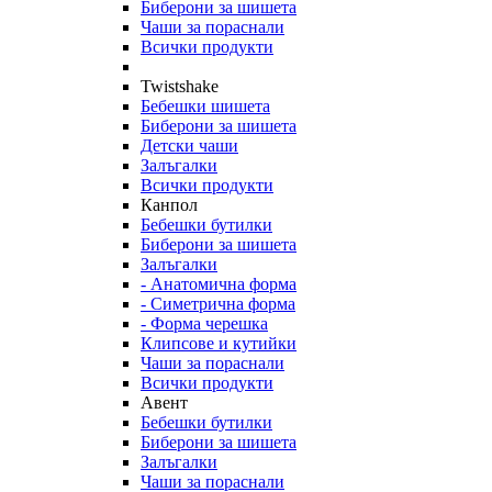
Биберони за шишета
Чаши за пораснали
Всички продукти
Twistshake
Бебешки шишета
Биберони за шишета
Детски чаши
Залъгалки
Всички продукти
Канпол
Бебешки бутилки
Биберони за шишета
Залъгалки
- Анатомична форма
- Симетрична форма
- Форма черешка
Клипсове и кутийки
Чаши за пораснали
Всички продукти
Авент
Бебешки бутилки
Биберони за шишета
Залъгалки
Чаши за пораснали