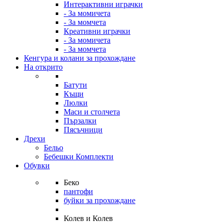
Интерактивни играчки
- За момичета
- За момчета
Креативни играчки
- За момичета
- За момчета
Кенгура и колани за прохождане
На открито
Батути
Къщи
Люлки
Маси и столчета
Пързалки
Пясъчници
Дрехи
Бельо
Бебешки Комплекти
Обувки
Беко
пантофи
буйки за прохождане
Колев и Колев