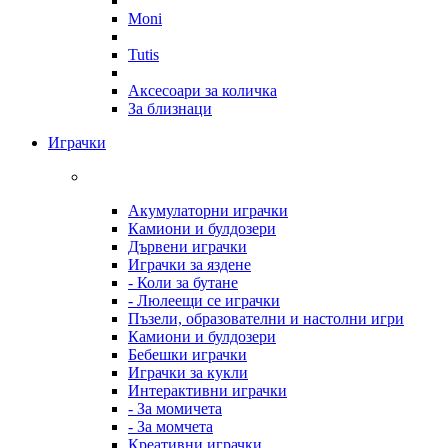
Moni
Tutis
Аксесоари за количка
За близнаци
Играчки
Акумулаторни играчки
Камиони и булдозери
Дървени играчки
Играчки за яздене
- Коли за бутане
- Люлеещи се играчки
Пъзели, образователни и настолни игри
Камиони и булдозери
Бебешки играчки
Играчки за кукли
Интерактивни играчки
- За момичета
- За момчета
Креативни играчки