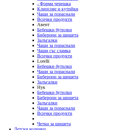
- Форма черешка
Клипсове и кутийки
Чаши за пораснали
Всички продукти
Авент
Бебешки бутилки
Биберони за шишета
Залъгалки
Чаши за пораснали
Чаши със сламка
Всички продукти
Lorelli
Бебешки бутилки
Чаши за пораснали
Биберони за шишета
Залъгалки
Нук
Бебешки бутилки
Биберони за шишета
Залъгалки
Чаши за пораснали
Всички продукти
Четки за шишета
Детски колички