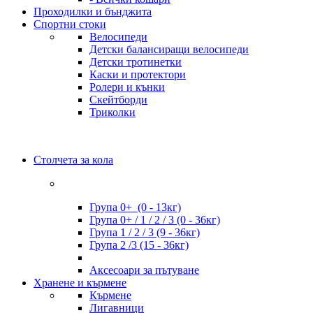
Проходилки и бънджита
Спортни стоки
Велосипеди
Детски балансиращи велосипеди
Детски тротинетки
Каски и протектори
Ролери и кънки
Скейтборди
Триколки
Столчета за кола
Група 0+ (0 - 13кг)
Група 0+ / 1 / 2 / 3 (0 - 36кг)
Група 1 / 2 / 3 (9 - 36кг)
Група 2 /3 (15 - 36кг)
Аксесоари за пътуване
Хранене и кърмене
Кърмене
Лигавници