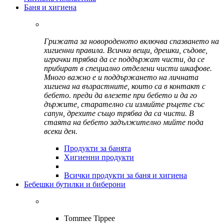
Баня и хигиена
Грижата за новороденото включва спазването на
хигиенни правила. Всички вещи, дрешки, съдове,
играчки трябва да се поддържат чисти, да се
прибират в специално отделени чисти шкафове.
Много важно е и поддържането на личната
хигиена на възрастните, които са в контакт с
бебето. преди да влезете при бебето и да го
държите, старателно си измийте ръцете със
сапун, дрехите също трябва да са чисти. В
стаята на бебето задължително мийте пода
всеки ден.
Продукти за банята
Хигиенни продукти
Всички продукти за баня и хигиена
Бебешки бутилки и биберони
Tommee Tippee