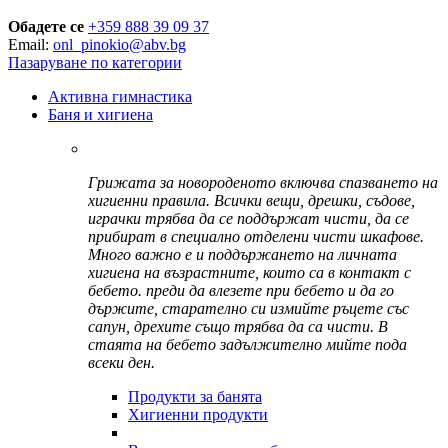
Обадете се
+359 888 39 09 37
Email:
onl_pinokio@abv.bg
Пазаруване по категории
Активна гимнастика
Баня и хигиена
Грижата за новороденото включва спазването на
хигиенни правила. Всички вещи, дрешки, съдове,
играчки трябва да се поддържат чисти, да се
прибират в специално отделени чисти шкафове.
Много важно е и поддържането на личната
хигиена на възрастните, които са в контакт с
бебето. преди да влезете при бебето и да го
държите, старателно си измийте ръцете със
сапун, дрехите също трябва да са чисти. В
стаята на бебето задължително мийте пода
всеки ден.
Продукти за банята
Хигиенни продукти