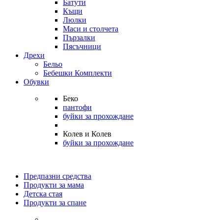
Батути
Къщи
Люлки
Маси и столчета
Пързалки
Пясъчници
Дрехи
Бельо
Бебешки Комплекти
Обувки
Беко
пантофи
буйки за прохождане
Колев и Колев
буйки за прохождане
Предпазни средства
Продукти за мама
Детска стая
Продукти за спане