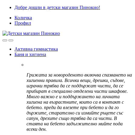
Skip
Skip
Добре дошли в детски магазин Пинокио!
to
to
Количка
navigation
content
Профил
Активна гимнастика
Баня и хигиена
Грижата за новороденото включва спазването на
хигиенни правила. Всички вещи, дрешки, съдове,
играчки трябва да се поддържат чисти, да се
прибират в специално отделени чисти шкафове.
Много важно е и поддържането на личната
хигиена на възрастните, които са в контакт с
бебето. преди да влезете при бебето и да го
държите, старателно си измийте ръцете със
сапун, дрехите също трябва да са чисти. В
стаята на бебето задължително мийте пода
всеки ден.