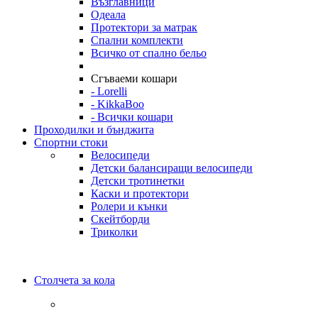
Възглавници
Одеала
Протектори за матрак
Спални комплекти
Всичко от спално бельо
Сгъваеми кошари
- Lorelli
- KikkaBoo
- Всички кошари
Проходилки и бънджита
Спортни стоки
Велосипеди
Детски балансиращи велосипеди
Детски тротинетки
Каски и протектори
Ролери и кънки
Скейтборди
Триколки
Столчета за кола