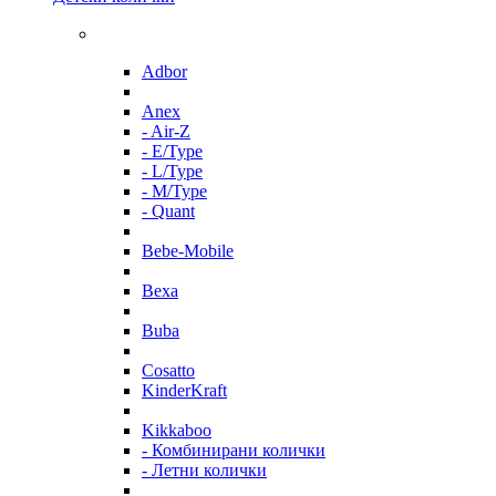
Adbor
Anex
- Air-Z
- E/Type
- L/Type
- M/Type
- Quant
Bebe-Mobile
Bexa
Buba
Cosatto
KinderKraft
Kikkaboo
- Комбинирани колички
- Летни колички