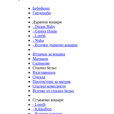
Бебефони
Гардероби
Дървени кошари
- Dizain Baby
- Ginger Home
- Lorelli
- Nuba
- Всички дървени кошари
Играчки за кошара
Матраци
Скринове
Спално бельо
Възглавници
Одеала
Протектори за матрак
Спални комплекти
Всичко от спално бельо
Сгъваеми кошари
- Lorelli
- KikkaBoo
- Всички кошари