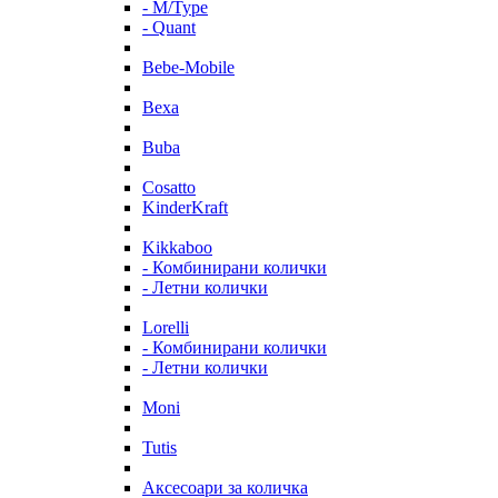
- M/Type
- Quant
Bebe-Mobile
Bexa
Buba
Cosatto
KinderKraft
Kikkaboo
- Комбинирани колички
- Летни колички
Lorelli
- Комбинирани колички
- Летни колички
Moni
Tutis
Аксесоари за количка