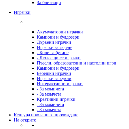
За близнаци
Играчки
Акумулаторни играчки
Камиони и булдозери
Дървени играчки
Играчки за яздене
- Коли за бутане
- Люлеещи се играчки
Пъзели, образователни и настолни игри
Камиони и булдозери
Бебешки играчки
Играчки за кукли
Интерактивни играчки
- За момичета
- За момчета
Креативни играчки
- За момичета
- За момчета
Кенгура и колани за прохождане
На открито