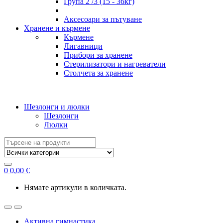
Група 2 /3 (15 - 36кг)
Аксесоари за пътуване
Хранене и кърмене
Кърмене
Лигавници
Прибори за хранене
Стерилизатори и нагреватели
Столчета за хранене
Шезлонги и люлки
Шезлонги
Люлки
Search
for:
0
0,00
€
Нямате артикули в количката.
Активна гимнастика