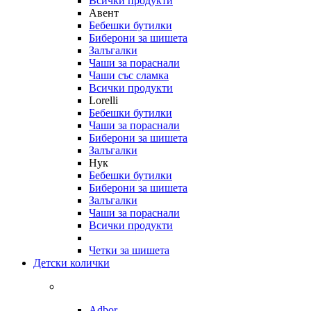
Всички продукти
Авент
Бебешки бутилки
Биберони за шишета
Залъгалки
Чаши за пораснали
Чаши със сламка
Всички продукти
Lorelli
Бебешки бутилки
Чаши за пораснали
Биберони за шишета
Залъгалки
Нук
Бебешки бутилки
Биберони за шишета
Залъгалки
Чаши за пораснали
Всички продукти
Четки за шишета
Детски колички
Adbor