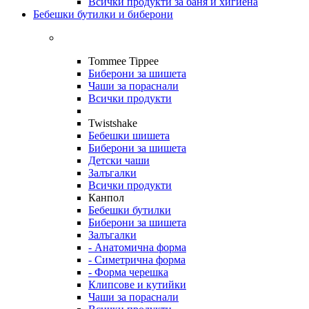
Всички продукти за баня и хигиена
Бебешки бутилки и биберони
Tommee Tippee
Биберони за шишета
Чаши за пораснали
Всички продукти
Twistshake
Бебешки шишета
Биберони за шишета
Детски чаши
Залъгалки
Всички продукти
Канпол
Бебешки бутилки
Биберони за шишета
Залъгалки
- Анатомична форма
- Симетрична форма
- Форма черешка
Клипсове и кутийки
Чаши за пораснали