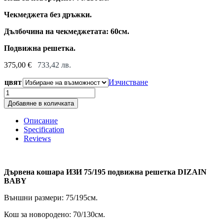
Чекмеджета без дръжки.
Дълбочина на чекмеджетата: 60см.
Подвижна решетка.
375,00
€
733,42
лв.
цвят
Изчистване
Дървена
кошара
Добавяне в количката
ИЗИ
75/195
Описание
подвижна
Specification
решетка
Reviews
DIZAIN
BABY
quantity
Дървена кошара ИЗИ 75/195 подвижна решетка DIZAIN
BABY
Външни размери: 75/195см.
Кош за новородено: 70/130см.