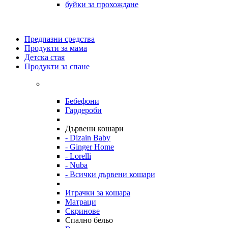
буйки за прохождане
Предпазни средства
Продукти за мама
Детска стая
Продукти за спане
Бебефони
Гардероби
Дървени кошари
- Dizain Baby
- Ginger Home
- Lorelli
- Nuba
- Всички дървени кошари
Играчки за кошара
Матраци
Скринове
Спално бельо