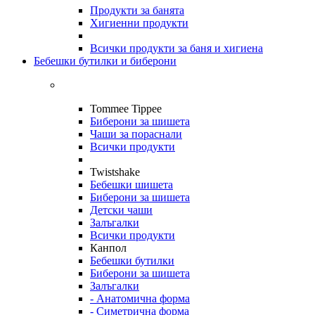
Продукти за банята
Хигиенни продукти
Всички продукти за баня и хигиена
Бебешки бутилки и биберони
Tommee Tippee
Биберони за шишета
Чаши за пораснали
Всички продукти
Twistshake
Бебешки шишета
Биберони за шишета
Детски чаши
Залъгалки
Всички продукти
Канпол
Бебешки бутилки
Биберони за шишета
Залъгалки
- Анатомична форма
- Симетрична форма