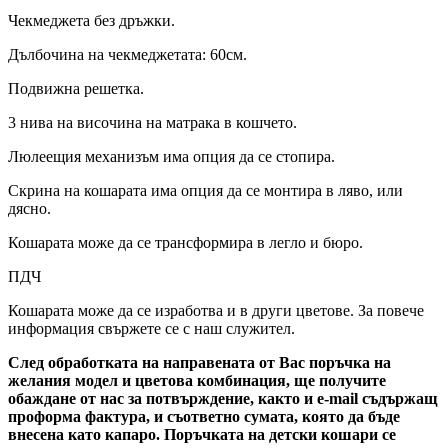
Чекмеджета без дръжки.
Дълбочина на чекмеджетата: 60см.
Подвижна решетка.
3 нива на височина на матрака в кошчето.
Люлеещия механизъм има опция да се стопира.
Скрина на кошарата има опция да се монтира в ляво, или
дясно.
Кошарата може да се трансформира в легло и бюро.
ПДЧ
Кошарата може да се изработва и в други цветове. За повече
информация свържете се с наш служител.
След обработката на направената от Вас поръчка на
желания модел и цветова комбинация, ще получите
обаждане от нас за потвърждение, както и e-mail съдържащ
проформа фактура, и съответно сумата, която да бъде
внесена като капаро. Поръчката на детски кошари се