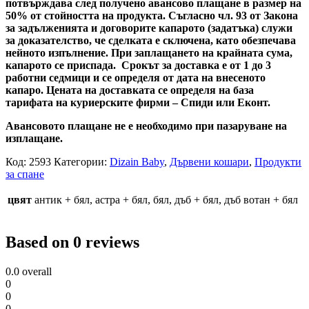
потвърждава след получено авансово плащане в размер на
50% от стойността на продукта. Съгласно чл. 93 от Закона
за задълженията и договорите капарото (задатъка) служи
за доказателство, че сделката е сключена, като обезпечава
нейното изпълнение. При заплащането на крайната сума,
капарото се приспада. Срокът за доставка е от 1 до 3
работни седмици и се определя от дата на внесеното
капаро. Цената на доставката се определя на база
тарифата на куриерските фирми – Спиди или Еконт.
Авансовото плащане не е необходимо при пазаруване на
изплащане.
Код:
2593
Категории:
Dizain Baby
,
Дървени кошари
,
Продукти
за спане
цвят
антик + бял, астра + бял, бял, дъб + бял, дъб вотан + бял
Based on 0 reviews
0.0
overall
0
0
0