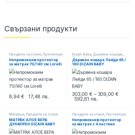
Свързани продукти
Продукти за спане
,
Протектори
Dizain Baby
,
Дървени кошари
,
за матрак
Продукти за спане
Непромокаем протектор
Дървена кошара Лейди 65 /
за матрак 70/140 см Lorelli
160 DIZAIN BABY
Price r
303,00
€
–
309,00
€
8,94
€
17,48
лв.
592,61
лв.
This product has multiple varia
Матраци
,
Продукти за спане
Продукти за спане
,
Протектори
за матрак
МАТРАК АЛОЕ ВЕРА
Непромокаем протектор
ДУНАПРЕН DIZAIN BABY
за матрак с 4 ластика
60/120 см Lorelli