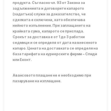
продукта. Съгласно чл. 93 от Закона за
задълженията и договорите капарото
(задатъка) служи за доказателство, че
сделката е сключена, като обезпечава
нейното изпълнение. При заплащането на
крайната сума, капарото се приспада.
Срокът за доставка е от 1 до 3 работни
седмици и се определя от дата на внесеното
капаро. Цената на доставката се определя на
база тарифата на куриерските фирми – Спиди
или Еконт.
Авансовото плащане не е необходимо при
пазаруване на изплащане.