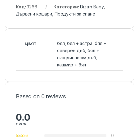
Код:
3266
Категории:
Dizain Baby
,
Дървени кошари
,
Продукти за спане
цвят
бял, бял + астра, бял +
северен дъб, бял +
скандинавски дъб,
кашмир + бял
Based on 0 reviews
0.0
overall
0