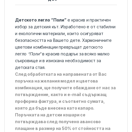
Детското легло “Поли”
е красив и практичен
избор за детския кът. Изработенo е от стабилни
и екологични материали, които осигуряват
безопасността на Вашето дете. Хармоничните
цветови комбинации превръщат детското
легло
“Поли”
в красив подарък за всяко малко
съкровище и в изискана необходимост за
детската стая.
След обработката на направената от Вас
поръчка на желания модел и цветова
комбинация, ще получите обаждане от нас за
потвърждение, както и e-mail съдържащ
проформа фактура, и съответно сумата,
която да бъде внесена като капаро.
Поръчката на детски кошари се
потвърждава след получено авансово
плащане в размер на 50% от стойността на