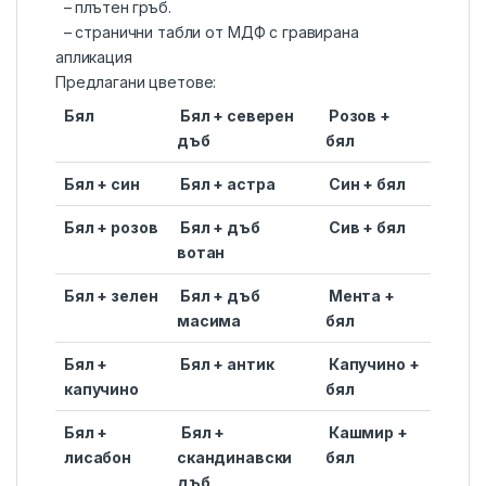
– плътен гръб.
– странични табли от МДФ с гравирана
апликация
Предлагани цветове:
Бял
Бял + северен
Розов +
дъб
бял
Бял + син
Бял
+
астра
Син
+
бял
Бял + розов
Бял + дъб
Сив + бял
вотан
Бял + зелен
Бял + дъб
Мента +
масима
бял
Бял +
Бял
+
антик
Капучино
+
капучино
бял
Бял +
Бял +
Кашмир +
лисабон
скандинавски
бял
дъб