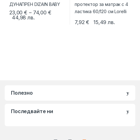
Price range: 23,00 € through 74,00 €
23,00
€
–
74,00
€
44,98
лв.
This product has multiple variants. The options may be chosen 
7,92
€
15,49
лв.
Полезно
Последвайте ни