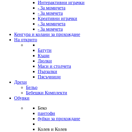
Интерактивни играчки
- За момичета
- За момчета
Креативни играчки
- За момичета
- За момчета
Кенгура и колани за прохождане
На открито
Батути
Къщи
Люлки
Маси и столчета
Пързалки
Пясъчници
Дрехи
Бельо
Бебешки Комплекти
Обувки
Беко
пантофи
буйки за прохождане
Колев и Колев