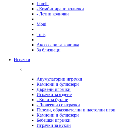
Lorelli
- Комбинирани колички
- Летни колички
Moni
Tutis
Аксесоари за количка
За близнаци
Играчки
Акумулаторни играчки
Камиони и булдозери
Дървени играчки
Играчки за яздене
- Коли за бутане
- Люлеещи се играчки
Пъзели, образователни и настолни игри
Камиони и булдозери
Бебешки играчки
Играчки за кукли