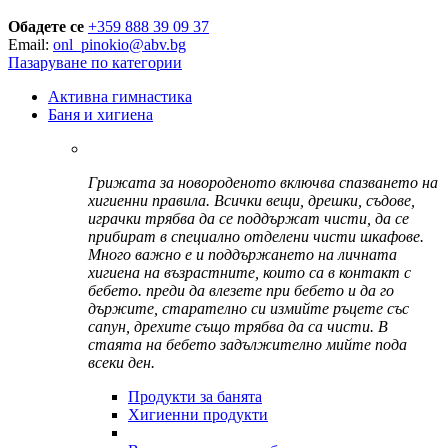
Обадете се
+359 888 39 09 37
Email:
onl_pinokio@abv.bg
Пазаруване по категории
Активна гимнастика
Баня и хигиена
Грижата за новороденото включва спазването на
хигиенни правила. Всички вещи, дрешки, съдове,
играчки трябва да се поддържат чисти, да се
прибират в специално отделени чисти шкафове.
Много важно е и поддържането на личната
хигиена на възрастните, които са в контакт с
бебето. преди да влезете при бебето и да го
държите, старателно си измийте ръцете със
сапун, дрехите също трябва да са чисти. В
стаята на бебето задължително мийте пода
всеки ден.
Продукти за банята
Хигиенни продукти