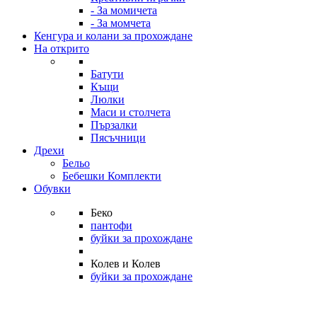
- За момичета
- За момчета
Кенгура и колани за прохождане
На открито
Батути
Къщи
Люлки
Маси и столчета
Пързалки
Пясъчници
Дрехи
Бельо
Бебешки Комплекти
Обувки
Беко
пантофи
буйки за прохождане
Колев и Колев
буйки за прохождане