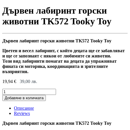
Дървен лабиринт горски
животни TK572 Tooky Toy
Дървен лабиринт горски животни TK572 Tooky Toy
Цветен и весел лабиринт, с който децата ще се забавляват
и ще се запознаят с някои от любимите си животни.
Този вид лабиринти помагат на децата да упражняват
фината си моторика, координацията и зрителните
възприятия.
19,94
€
39,00
лв.
Дървен
лабиринт
Добавяне в количката
горски
животни
Описание
TK572
Reviews
Tooky
Toy
Дървен лабиринт горски животни TK572 Tooky Toy
quantity