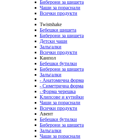
Биберони за шишета
Чаши за пораснали
Всички продукти
Twistshake
Бебешки шишета
Биберони за шишета
Детски чаши
Залъгалки
Всички продукти
Канпол
Бебешки бутилки
Биберони за шишета
Залъгалки
- Анатомична форма
- Симетрична форма
- Форма черешка
Клипсове и кутийки
Чаши за пораснали
Всички продукти
Авент
Бебешки бутилки
Биберони за шишета
Залъгалки
Чаши за пораснали