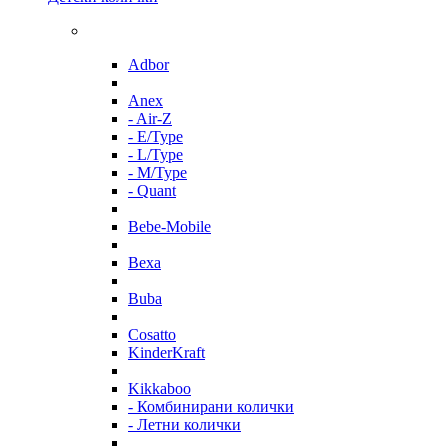
Adbor
Anex
- Air-Z
- E/Type
- L/Type
- M/Type
- Quant
Bebe-Mobile
Bexa
Buba
Cosatto
KinderKraft
Kikkaboo
- Комбинирани колички
- Летни колички