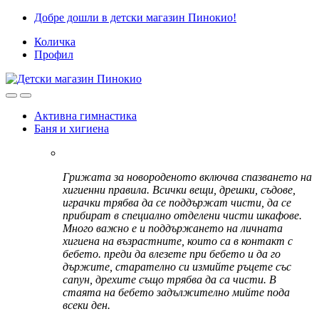
Skip
Skip
Добре дошли в детски магазин Пинокио!
to
to
Количка
navigation
content
Профил
Активна гимнастика
Баня и хигиена
Грижата за новороденото включва спазването на
хигиенни правила. Всички вещи, дрешки, съдове,
играчки трябва да се поддържат чисти, да се
прибират в специално отделени чисти шкафове.
Много важно е и поддържането на личната
хигиена на възрастните, които са в контакт с
бебето. преди да влезете при бебето и да го
държите, старателно си измийте ръцете със
сапун, дрехите също трябва да са чисти. В
стаята на бебето задължително мийте пода
всеки ден.