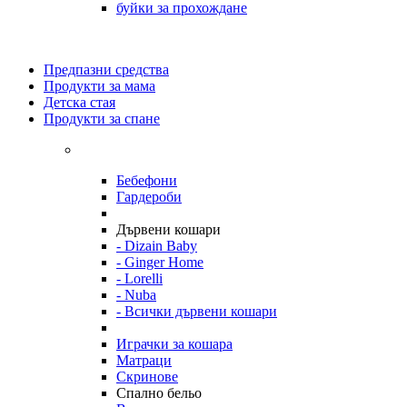
буйки за прохождане
Предпазни средства
Продукти за мама
Детска стая
Продукти за спане
Бебефони
Гардероби
Дървени кошари
- Dizain Baby
- Ginger Home
- Lorelli
- Nuba
- Всички дървени кошари
Играчки за кошара
Матраци
Скринове
Спално бельо