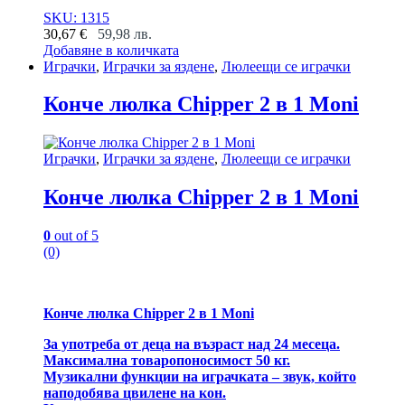
SKU: 1315
30,67
€
59,98
лв.
Добавяне в количката
Играчки
,
Играчки за яздене
,
Люлеещи се играчки
Конче люлка Chipper 2 в 1 Moni
Играчки
,
Играчки за яздене
,
Люлеещи се играчки
Конче люлка Chipper 2 в 1 Moni
0
out of 5
(0)
Конче люлка Chipper 2 в 1 Moni
За употреба от деца на възраст над 24 месеца.
Максимална товаропоносимост 50 кг.
Музикални функции на играчката – звук, който
наподобява цвилене на кон.