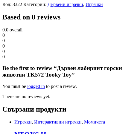
Код:
3322
Категории:
Дървени играчки
,
Играчки
Based on 0 reviews
0.0
overall
0
0
0
0
0
Be the first to review “Дървен лабиринт горски
животни TK572 Tooky Toy”
You must be
logged in
to post a review.
There are no reviews yet.
Свързани продукти
Играчки
,
Интерактивни играчки
,
Момичета