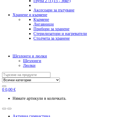
Група 2 /3 (15 - 36кг)
Аксесоари за пътуване
Хранене и кърмене
Кърмене
Лигавници
Прибори за хранене
Стерилизатори и нагреватели
Столчета за хранене
Шезлонги и люлки
Шезлонги
Люлки
Search
for:
0
0,00
€
Нямате артикули в количката.
Активна гимнастика