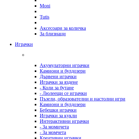
Moni
Tutis
Аксесоари за количка
За близнаци
Играчки
Акумулаторни играчки
Камиони и булдозери
Дървени играчки
Играчки за яздене
- Коли за бутане
- Люлеещи се играчки
Пъзели, образователни и настолни игри
Камиони и булдозери
Бебешки играчки
Играчки за кукли
Интерактивни играчки
- За момичета
- За момчета
Креативни играчки