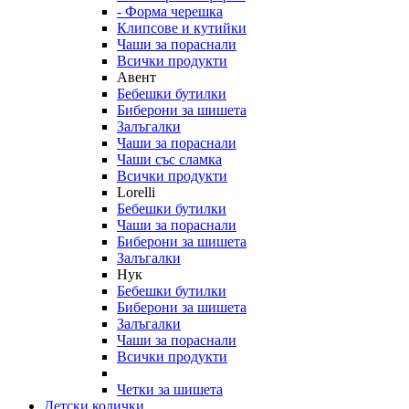
- Форма черешка
Клипсове и кутийки
Чаши за пораснали
Всички продукти
Авент
Бебешки бутилки
Биберони за шишета
Залъгалки
Чаши за пораснали
Чаши със сламка
Всички продукти
Lorelli
Бебешки бутилки
Чаши за пораснали
Биберони за шишета
Залъгалки
Нук
Бебешки бутилки
Биберони за шишета
Залъгалки
Чаши за пораснали
Всички продукти
Четки за шишета
Детски колички