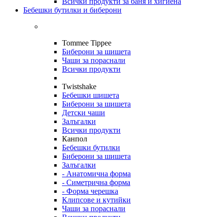
Всички продукти за баня и хигиена
Бебешки бутилки и биберони
Tommee Tippee
Биберони за шишета
Чаши за пораснали
Всички продукти
Twistshake
Бебешки шишета
Биберони за шишета
Детски чаши
Залъгалки
Всички продукти
Канпол
Бебешки бутилки
Биберони за шишета
Залъгалки
- Анатомична форма
- Симетрична форма
- Форма черешка
Клипсове и кутийки
Чаши за пораснали