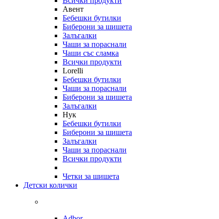
Всички продукти
Авент
Бебешки бутилки
Биберони за шишета
Залъгалки
Чаши за пораснали
Чаши със сламка
Всички продукти
Lorelli
Бебешки бутилки
Чаши за пораснали
Биберони за шишета
Залъгалки
Нук
Бебешки бутилки
Биберони за шишета
Залъгалки
Чаши за пораснали
Всички продукти
Четки за шишета
Детски колички
Adbor