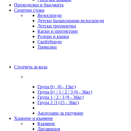
Проходилки и бънджита
Спортни стоки
Велосипеди
Детски балансиращи велосипеди
Детски тротинетки
Каски и протектори
Ролери и кънки
Скейтборди
Триколки
Столчета за кола
Група 0+ (0 - 13кг)
Група 0+ / 1 / 2 / 3 (0 - 36кг)
Група 1 / 2 / 3 (9 - 36кг)
Група 2 /3 (15 - 36кг)
Аксесоари за пътуване
Хранене и кърмене
Кърмене
Лигавници