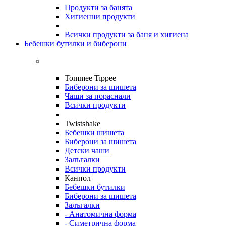
Продукти за банята
Хигиенни продукти
Всички продукти за баня и хигиена
Бебешки бутилки и биберони
Tommee Tippee
Биберони за шишета
Чаши за пораснали
Всички продукти
Twistshake
Бебешки шишета
Биберони за шишета
Детски чаши
Залъгалки
Всички продукти
Канпол
Бебешки бутилки
Биберони за шишета
Залъгалки
- Анатомична форма
- Симетрична форма