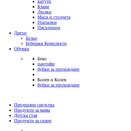
Батути
Къщи
Люлки
Маси и столчета
Пързалки
Пясъчници
Дрехи
Бельо
Бебешки Комплекти
Обувки
Беко
пантофи
буйки за прохождане
Колев и Колев
буйки за прохождане
Предпазни средства
Продукти за мама
Детска стая
Продукти за спане