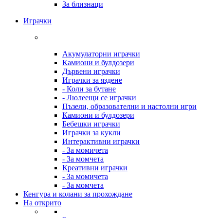
За близнаци
Играчки
Акумулаторни играчки
Камиони и булдозери
Дървени играчки
Играчки за яздене
- Коли за бутане
- Люлеещи се играчки
Пъзели, образователни и настолни игри
Камиони и булдозери
Бебешки играчки
Играчки за кукли
Интерактивни играчки
- За момичета
- За момчета
Креативни играчки
- За момичета
- За момчета
Кенгура и колани за прохождане
На открито