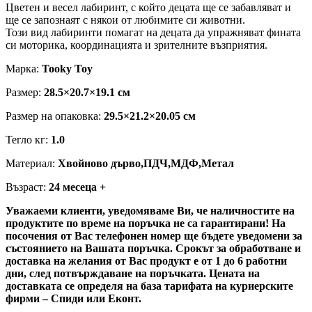
Цветен и весел лабиринт, с който децата ще се забавляват и
ще се запознаят с някои от любимите си животни.
Този вид лабиринти помагат на децата да упражняват фината
си моторика, координацията и зрителните възприятия.
Марка:
Tooky Toy
Размер:
28.5×20.7×19.1 см
Размер на опаковка:
29.5×21.2×20.05 см
Тегло кг:
1.0
Материал:
Хвойново дърво,ПДЧ,МДФ,Метал
Възраст:
24 месеца +
Уважаеми клиенти, уведомяваме Ви, че наличностите на
продуктите по време на поръчка не са гарантирани! На
посочения от Вас телефонен номер ще бъдете уведомени за
състоянието на Вашата поръчка. Срокът за обработване и
доставка на желания от Вас продукт е от 1 до 6 работни
дни, след потвърждаване на поръчката. Цената на
доставката се определя на база тарифата на куриерските
фирми – Спиди или Еконт.