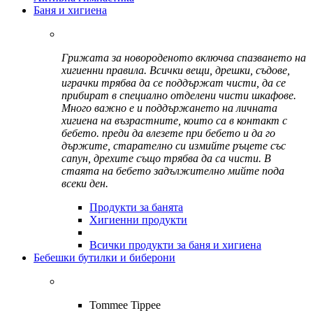
Баня и хигиена
Грижата за новороденото включва спазването на
хигиенни правила. Всички вещи, дрешки, съдове,
играчки трябва да се поддържат чисти, да се
прибират в специално отделени чисти шкафове.
Много важно е и поддържането на личната
хигиена на възрастните, които са в контакт с
бебето. преди да влезете при бебето и да го
държите, старателно си измийте ръцете със
сапун, дрехите също трябва да са чисти. В
стаята на бебето задължително мийте пода
всеки ден.
Продукти за банята
Хигиенни продукти
Всички продукти за баня и хигиена
Бебешки бутилки и биберони
Tommee Tippee