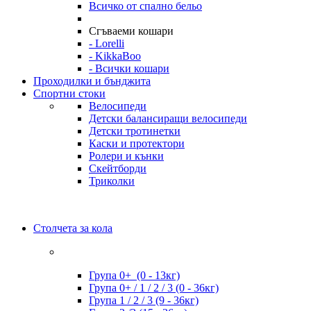
Всичко от спално бельо
Сгъваеми кошари
- Lorelli
- KikkaBoo
- Всички кошари
Проходилки и бънджита
Спортни стоки
Велосипеди
Детски балансиращи велосипеди
Детски тротинетки
Каски и протектори
Ролери и кънки
Скейтборди
Триколки
Столчета за кола
Група 0+ (0 - 13кг)
Група 0+ / 1 / 2 / 3 (0 - 36кг)
Група 1 / 2 / 3 (9 - 36кг)