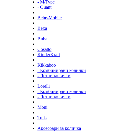
- M/Type
- Quant
Bebe-Mobile
Bexa
Buba
Cosatto
KinderKraft
Kikkaboo
- Комбинирани колички
- Летни колички
Lorelli
- Комбинирани колички
- Летни колички
Moni
Tutis
Аксесоари за количка