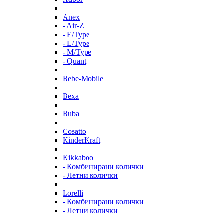
Anex
- Air-Z
- E/Type
- L/Type
- M/Type
- Quant
Bebe-Mobile
Bexa
Buba
Cosatto
KinderKraft
Kikkaboo
- Комбинирани колички
- Летни колички
Lorelli
- Комбинирани колички
- Летни колички