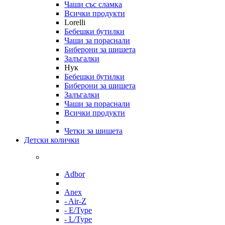
Чаши със сламка
Всички продукти
Lorelli
Бебешки бутилки
Чаши за пораснали
Биберони за шишета
Залъгалки
Нук
Бебешки бутилки
Биберони за шишета
Залъгалки
Чаши за пораснали
Всички продукти
Четки за шишета
Детски колички
Adbor
Anex
- Air-Z
- E/Type
- L/Type