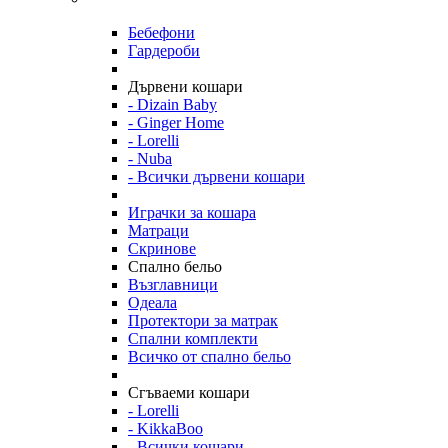
Бебефони
Гардероби
Дървени кошари
- Dizain Baby
- Ginger Home
- Lorelli
- Nuba
- Всички дървени кошари
Играчки за кошара
Матраци
Скринове
Спално бельо
Възглавници
Одеала
Протектори за матрак
Спални комплекти
Всичко от спално бельо
Сгъваеми кошари
- Lorelli
- KikkaBoo
- Всички кошари