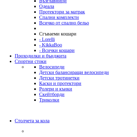
Възглавници
Одеала
Протектори за матрак
Спални комплекти
Всичко от спално бельо
Сгъваеми кошари
- Lorelli
- KikkaBoo
- Всички кошари
Проходилки и бънджита
Спортни стоки
Велосипеди
Детски балансиращи велосипеди
Детски тротинетки
Каски и протектори
Ролери и кънки
Скейтборди
Триколки
Столчета за кола