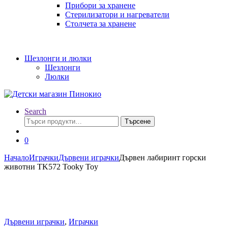
Прибори за хранене
Стерилизатори и нагреватели
Столчета за хранене
Шезлонги и люлки
Шезлонги
Люлки
Search
Търсене
Търсене
за:
0
Начало
Играчки
Дървени играчки
Дървен лабиринт горски
животни TK572 Tooky Toy
Дървени играчки
,
Играчки