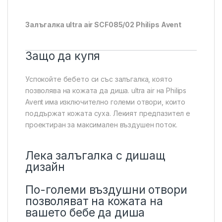
Залъгалка ultra air SCF085/02 Philips Avent
Защо да купя
Успокойте бебето си със залъгалка, която
позволява на кожата да диша. ultra air на Philips
Avent има изключително големи отвори, които
поддържат кожата суха. Лекият предпазител е
проектиран за максимален въздушен поток.
Лека залъгалка с дишащ
дизайн
По-големи въздушни отвори
позволяват на кожата на
вашето бебе да диша