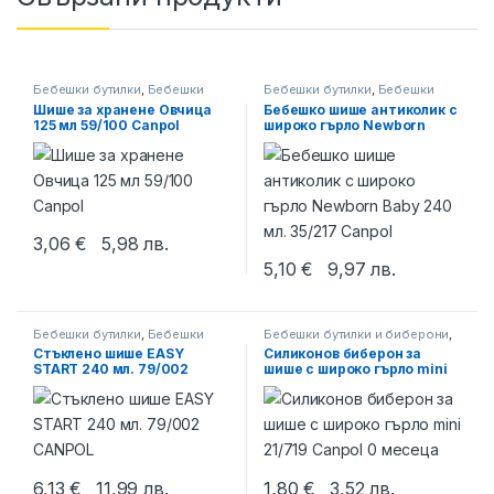
Бебешки бутилки
,
Бебешки
Бебешки бутилки
,
Бебешки
бутилки и биберони
,
Канпол
бутилки и биберони
,
Канпол
Шише за хранене Овчица
Бебешко шише антиколик с
125 мл 59/100 Canpol
широко гърло Newborn
Baby 240 мл. 35/217 Canpol
3,06
€
5,98
лв.
This product has multiple variants. The options may be chosen 
5,10
€
9,97
лв.
This product has multiple varia
Бебешки бутилки
,
Бебешки
Бебешки бутилки и биберони
,
бутилки и биберони
,
Канпол
Биберони за шишета
,
Канпол
Стъклено шише EASY
Силиконов биберон за
START 240 мл. 79/002
шише с широко гърло mini
CANPOL
21/719 Canpol 0 месеца
6,13
€
11,99
лв.
1,80
€
3,52
лв.