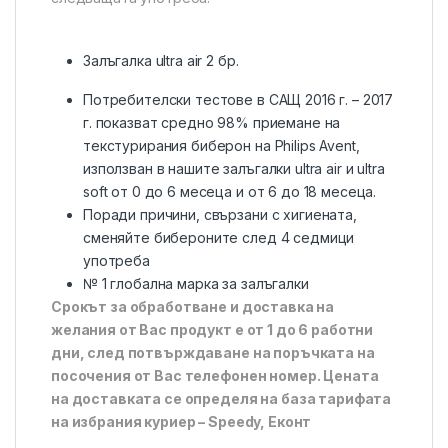
Залъгалка ultra air 2 бр.
Потребителски тестове в САЩ 2016 г. – 2017
г. показват средно 98% приемане на
текстурирания биберон на Philips Avent,
използван в нашите залъгалки ultra air и ultra
soft от 0 до 6 месеца и от 6 до 18 месеца.
Поради причини, свързани с хигиената,
сменяйте бибероните след 4 седмици
употреба
№ 1 глобална марка за залъгалки
Срокът за обработване и доставка на
желания от Вас продукт е от 1 до 6 работни
дни, след потвърждаване на поръчката на
посочения от Вас телефонен номер. Цената
на доставката се определя на база тарифата
на избрания куриер – Speedy, Еконт