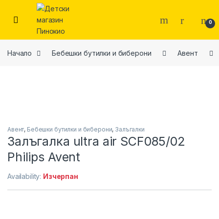
Skip to navigation
Skip to content
0
Начало
Бебешки бутилки и биберони
Авент
Авент
,
Бебешки бутилки и биберони
,
Залъгалки
Залъгалка ultra air SCF085/02
Philips Avent
Availability:
Изчерпан