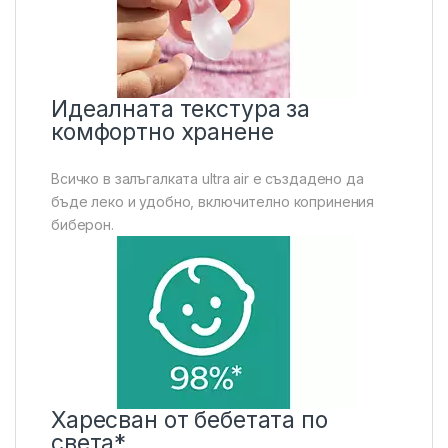
Идеалната текстура за
комфортно хранене
Всичко в залъгалката ultra air е създадено да
бъде леко и удобно, включително копринения
биберон.
Харесван от бебетата по
света*