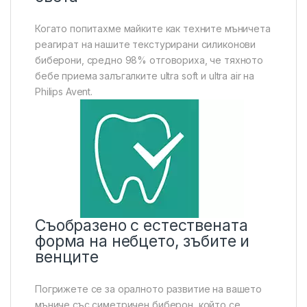
Когато попитахме майките как техните мъничета
реагират на нашите текстурирани силиконови
биберони, средно 98% отговориха, че тяхното
бебе приема залъгалките ultra soft и ultra air на
Philips Avent.
Съобразено с естествената
форма на небцето, зъбите и
венците
Погрижете се за оралното развитие на вашето
мъниче със симетричен биберон, който се