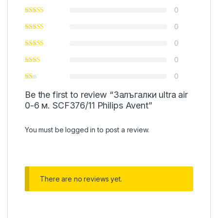
0
0
0
0
0
Be the first to review “Залъгалки ultra air
0-6 м. SCF376/11 Philips Avent”
You must be
logged in
to post a review.
There are no reviews yet.