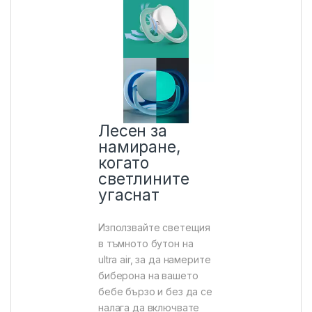
Лесен за
намиране,
когато
светлините
угаснат
Използвайте светещия
в тъмното бутон на
ultra air, за да намерите
биберона на вашето
бебе бързо и без да се
налага да включвате