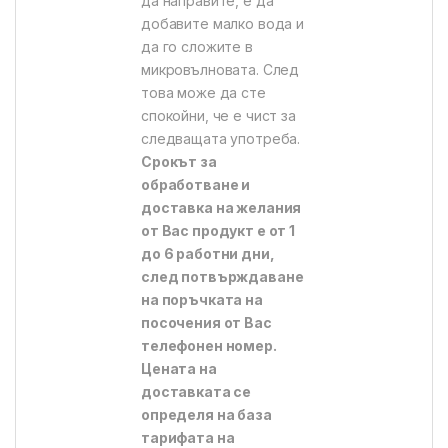
да направите, е да
добавите малко вода и
да го сложите в
микровълновата. След
това може да сте
спокойни, че е чист за
следващата употреба.
Срокът за
обработване и
доставка на желания
от Вас продукт е от 1
до 6 работни дни,
след потвърждаване
на поръчката на
посочения от Вас
телефонен номер.
Цената на
доставката се
определя на база
тарифата на