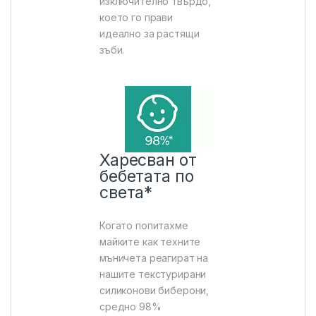
изключително твърдо,
което го прави
идеално за растящи
зъби.
Харесван от
бебетата по
света*
Когато попитахме
майките как техните
мъничета реагират на
нашите текстурирани
силиконови биберони,
средно 98%