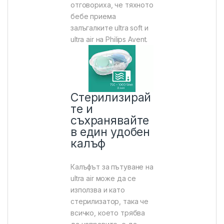
отговориха, че тяхното
бебе приема
залъгалките ultra soft и
ultra air на Philips Avent.
Стерилизирай
те и
съхранявайте
в един удобен
калъф
Калъфът за пътуване на
ultra air може да се
използва и като
стерилизатор, така че
всичко, което трябва