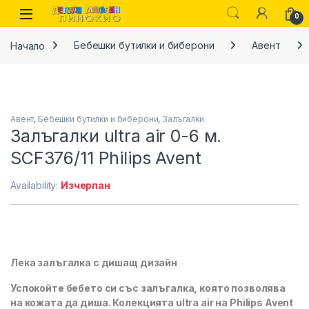
Skip to navigation
Skip to content
0
Начало
Бебешки бутилки и биберони
Авент
Авент
,
Бебешки бутилки и биберони
,
Залъгалки
Залъгалки ultra air 0-6 м.
SCF376/11 Philips Avent
Availability:
Изчерпан
Лека залъгалка с дишащ дизайн
Успокойте бебето си със залъгалка, която позволява
на кожата да диша. Колекцията ultra air на Philips Avent