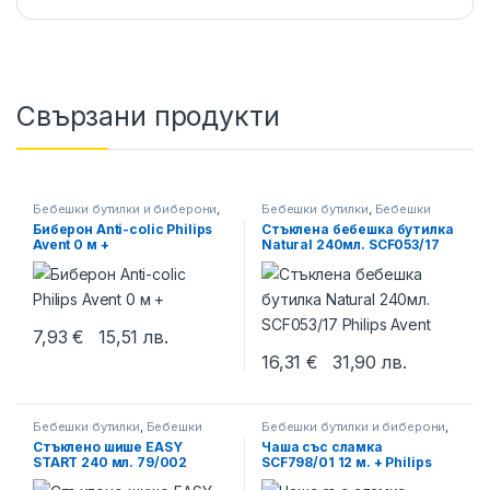
Свързани продукти
Бебешки бутилки и биберони
,
Бебешки бутилки
,
Бебешки
Биберони за шишета
бутилки и биберони
Биберон Anti-colic Philips
Стъклена бебешка бутилка
Avent 0 м +
Natural 240мл. SCF053/17
Philips Avent
7,93
€
15,51
лв.
16,31
€
31,90
лв.
Бебешки бутилки
,
Бебешки
Бебешки бутилки и биберони
,
бутилки и биберони
,
Канпол
Чаши със сламка
Стъклено шише EASY
Чаша със сламка
START 240 мл. 79/002
SCF798/01 12 м. + Philips
CANPOL
Avent