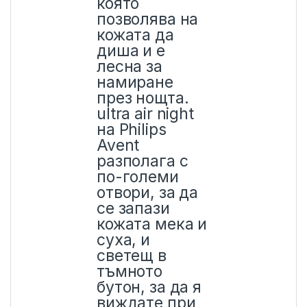
която
позволява на
кожата да
диша и е
лесна за
намиране
през нощта.
ultra air night
на Philips
Avent
разполага с
по-големи
отвори, за да
се запази
кожата мека и
суха, и
светещ в
тъмното
бутон, за да я
виждате при