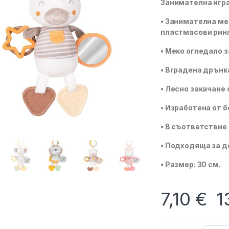
Занимателна игр
• Занимателна мек
пластмасови ринг
• Меко огледало 
• Вградена дрънк
• Лесно закачане 
• Изработена от 
• В съответствие 
• Подходяща за д
• Размер: 30 см.
7,10
€
1