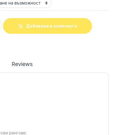
чка KIKKABOO quantity
Добавяне в количката
Reviews
сови рингове;