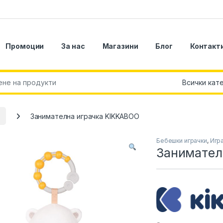
Промоции
За нас
Магазини
Блог
Контакт
r:
Занимателна играчка KIKKABOO
Бебешки играчки
,
Игр
Занимател