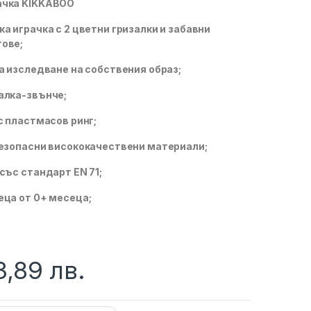
ачка KIKKABOO
а играчка с 2 цветни гризалки и забавни
ове;
за изследване на собствения образ;
алка-звънче;
с пластмасов ринг;
безопасни висококачествени материали;
със стандарт EN 71;
еца от 0+ месеца;
3,89
лв.