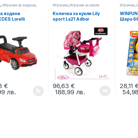
и
,
Играчки за яздене
,
Играчки
,
Играчки за кукли
Играчки
,
 бутане
Момичет
за яздене
Kоличка за кукли Lily
WINFUN
DES Lorelli
sport Ls21 Adbor
Шаро 6
33
€
96,63
€
28,11
,99
лв.
188,99
лв.
54,9
oduct has multiple variants. The options may be chosen on the prod