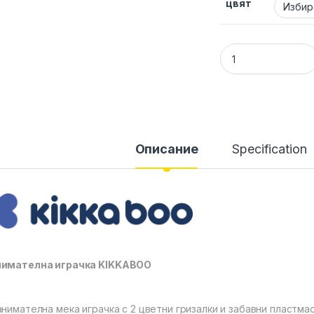
цвят
Занимателна игра
Описание
Specification
нимателна играчка KIKKABOO
анимателна мека играчка с 2 цветни гризалки и забавни пластма