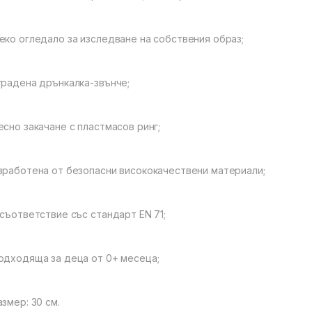
еко огледало за изследване на собствения образ;
градена дрънкалка-звънче;
есно закачане с пластмасов ринг;
зработена от безопасни висококачествени материали;
 съответствие със стандарт EN 71;
одходяща за деца от 0+ месеца;
азмер: 30 см.