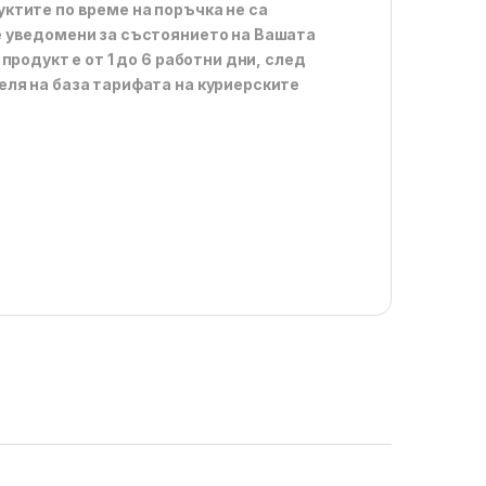
ктите по време на поръчка не са
е уведомени за състоянието на Вашата
продукт е от 1 до 6 работни дни, след
ля на база тарифата на куриерските