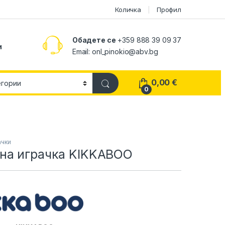
Количка
Профил
Обадете се
+359 888 39 09 37
и
Email:
onl_pinokio@abv.bg
0,00
€
0
ачки
на играчка KIKKABOO