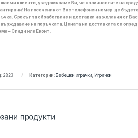
жаеми клиенти, уведомяваме Ви, че наличностите на проду
антирани! На посочения от Вас телефонен номер ще бъдет
ъчка. Срокът за обработване и доставка на желания от Вас 
върждаване на поръчката. Цената на доставката се опреде
ми – Спиди или Еконт.
д:
2823
Категории:
Бебешки играчки
,
Играчки
зани продукти