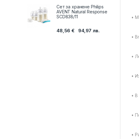
Сет за хранене Philips
AVENT Natural Response
SCD838/11
• М
48,56
€
94,97
лв.
• В
• Л
• И
• В
• П
• Р