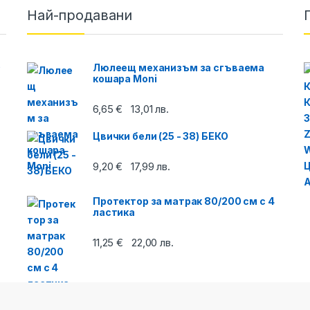
Най-продавани
O
Люлеещ механизъм за сгъваема
кошара Moni
6,65
€
13,01
лв.
Цвички бели (25 - 38) БЕКО
9,20
€
17,99
лв.
Протектор за матрак 80/200 см с 4
ластика
11,25
€
22,00
лв.