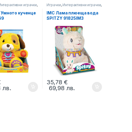
Интерактивни играчки
,
Играчки
,
Интерактивни играчки
,
а
,
Момчета
Момичета
,
Момчета
 Умното кученце
IMC Лама плюеща вода
69
SPITZY 91825IM3
€
35,78
€
8
лв.
69,98
лв.
uct page