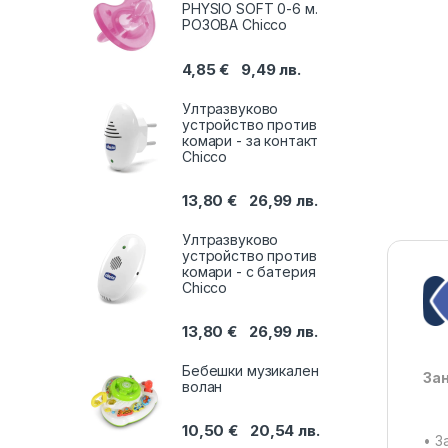
PHYSIO SOFТ 0-6 м.
РОЗОВА Chicco
4,85
€
9,49
лв.
Ултразвуково
устройство против
комари - за контакт
Chicco
13,80
€
26,99
лв.
Ултразвуково
устройство против
комари - с батерия
Chicco
13,80
€
26,99
лв.
Бебешки музикален
За
волан
10,50
€
20,54
лв.
• З