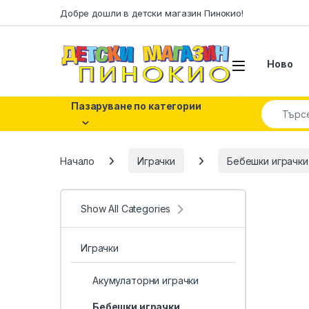
Skip to navigation
Skip to content
Добре дошли в детски магазин Пинокио!
Ново
Search fo
Пазаруване по категории
Начало
Играчки
Бебешки играчки
Show All Categories
Играчки
Акумулаторни играчки
Бебешки играчки