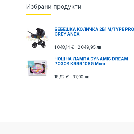
Избрани продукти
БЕБЕШКА КОЛИЧКА 2В1 M/TYPE PR
GREY ANEX
1 048,14
€
2 049,95
лв.
НОЩНА ЛАМПА DYNAMIC DREAM
РОЗОВ K999 108G Moni
18,92
€
37,00
лв.