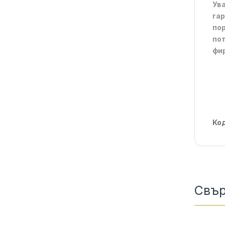
Ува
гар
пор
пот
фир
Ко
Свър