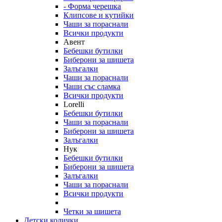
- Форма черешка
Клипсове и кутийки
Чаши за пораснали
Всички продукти
Авент
Бебешки бутилки
Биберони за шишета
Залъгалки
Чаши за пораснали
Чаши със сламка
Всички продукти
Lorelli
Бебешки бутилки
Чаши за пораснали
Биберони за шишета
Залъгалки
Нук
Бебешки бутилки
Биберони за шишета
Залъгалки
Чаши за пораснали
Всички продукти
Четки за шишета
Детски колички