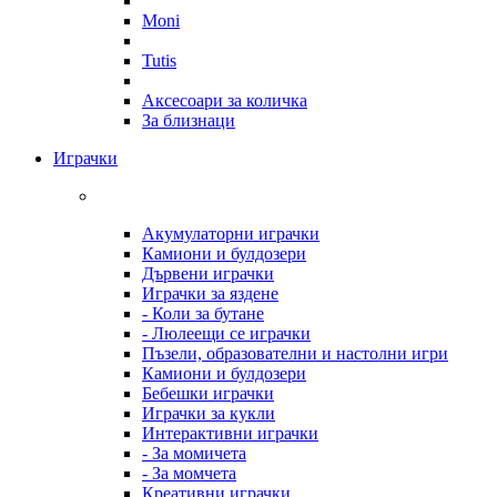
Moni
Tutis
Аксесоари за количка
За близнаци
Играчки
Акумулаторни играчки
Камиони и булдозери
Дървени играчки
Играчки за яздене
- Коли за бутане
- Люлеещи се играчки
Пъзели, образователни и настолни игри
Камиони и булдозери
Бебешки играчки
Играчки за кукли
Интерактивни играчки
- За момичета
- За момчета
Креативни играчки