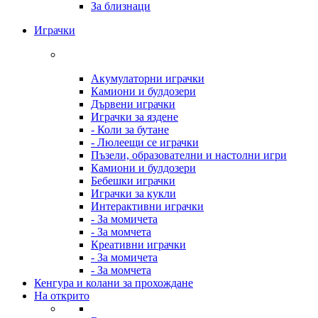
За близнаци
Играчки
Акумулаторни играчки
Камиони и булдозери
Дървени играчки
Играчки за яздене
- Коли за бутане
- Люлеещи се играчки
Пъзели, образователни и настолни игри
Камиони и булдозери
Бебешки играчки
Играчки за кукли
Интерактивни играчки
- За момичета
- За момчета
Креативни играчки
- За момичета
- За момчета
Кенгура и колани за прохождане
На открито