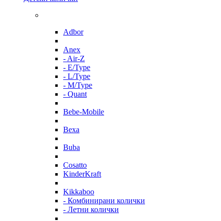
Adbor
Anex
- Air-Z
- E/Type
- L/Type
- M/Type
- Quant
Bebe-Mobile
Bexa
Buba
Cosatto
KinderKraft
Kikkaboo
- Комбинирани колички
- Летни колички