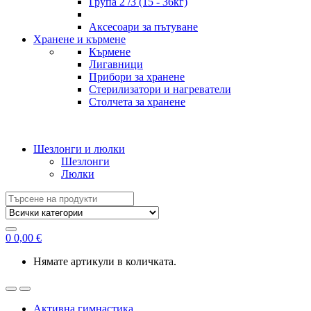
Група 2 /3 (15 - 36кг)
Аксесоари за пътуване
Хранене и кърмене
Кърмене
Лигавници
Прибори за хранене
Стерилизатори и нагреватели
Столчета за хранене
Шезлонги и люлки
Шезлонги
Люлки
Search
for:
0
0,00
€
Нямате артикули в количката.
Активна гимнастика