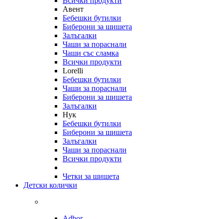
Всички продукти
Авент
Бебешки бутилки
Биберони за шишета
Залъгалки
Чаши за пораснали
Чаши със сламка
Всички продукти
Lorelli
Бебешки бутилки
Чаши за пораснали
Биберони за шишета
Залъгалки
Нук
Бебешки бутилки
Биберони за шишета
Залъгалки
Чаши за пораснали
Всички продукти
Четки за шишета
Детски колички
Adbor