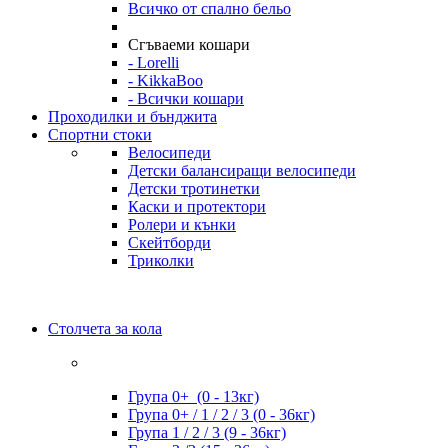
Всичко от спално бельо
Сгъваеми кошари
- Lorelli
- KikkaBoo
- Всички кошари
Проходилки и бънджита
Спортни стоки
Велосипеди
Детски балансиращи велосипеди
Детски тротинетки
Каски и протектори
Ролери и кънки
Скейтборди
Триколки
Столчета за кола
Група 0+ (0 - 13кг)
Група 0+ / 1 / 2 / 3 (0 - 36кг)
Група 1 / 2 / 3 (9 - 36кг)