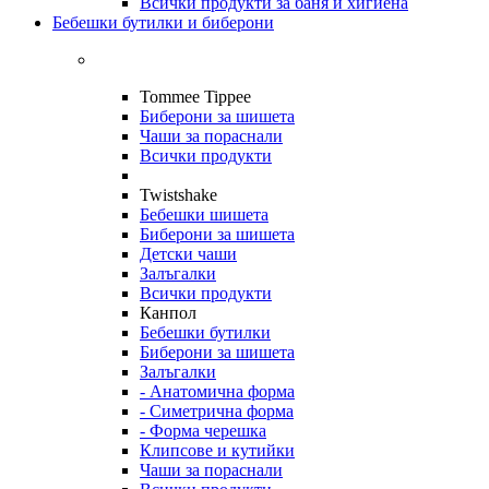
Всички продукти за баня и хигиена
Бебешки бутилки и биберони
Tommee Tippee
Биберони за шишета
Чаши за пораснали
Всички продукти
Twistshake
Бебешки шишета
Биберони за шишета
Детски чаши
Залъгалки
Всички продукти
Канпол
Бебешки бутилки
Биберони за шишета
Залъгалки
- Анатомична форма
- Симетрична форма
- Форма черешка
Клипсове и кутийки
Чаши за пораснали