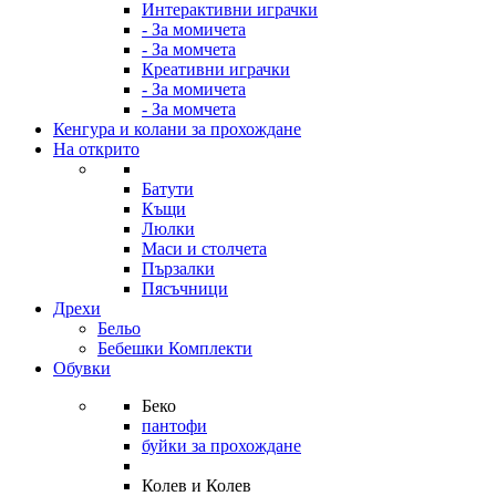
Интерактивни играчки
- За момичета
- За момчета
Креативни играчки
- За момичета
- За момчета
Кенгура и колани за прохождане
На открито
Батути
Къщи
Люлки
Маси и столчета
Пързалки
Пясъчници
Дрехи
Бельо
Бебешки Комплекти
Обувки
Беко
пантофи
буйки за прохождане
Колев и Колев