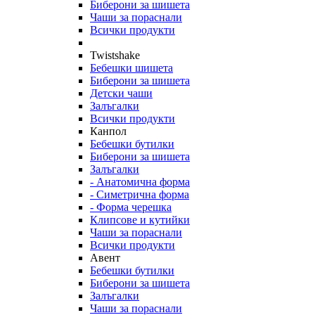
Биберони за шишета
Чаши за пораснали
Всички продукти
Twistshake
Бебешки шишета
Биберони за шишета
Детски чаши
Залъгалки
Всички продукти
Канпол
Бебешки бутилки
Биберони за шишета
Залъгалки
- Анатомична форма
- Симетрична форма
- Форма черешка
Клипсове и кутийки
Чаши за пораснали
Всички продукти
Авент
Бебешки бутилки
Биберони за шишета
Залъгалки
Чаши за пораснали