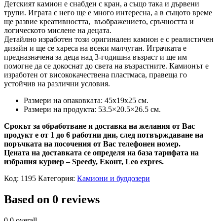
Детският камион е снабден с кран, а също така и дървени
трупи. Играта с него ще е много интересна, а в същото време
ще развие креативността, въображението, сръчността и
логическото мислене на децата.
Детайлно изработен този оригинален камион е с реалистичен
дизайн и ще се хареса на всеки малчуган. Играчката е
предназначена за деца над 3-годишна възраст и ще им
помогне да се докоснат до света на възрастните. Камионът е
изработен от висококачествена пластмаса, правеща го
устойчив на различни условия.
Размери на опаковката: 45x19x25 см.
Размери на продукта: 53.5×20.5×26.5 см.
Срокът за обработване и доставка на желания от Вас
продукт е от 1 до 6 работни дни, след потвърждаване на
поръчката на посочения от Вас телефонен номер.
Цената на доставката се определя на база тарифата на
избрания куриер – Speedy, Еконт, Leo expres.
Код:
1195
Категория:
Камиони и булдозери
Based on 0 reviews
0.0
overall