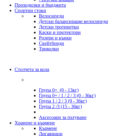
Проходилки и бънджита
Спортни стоки
Велосипеди
Детски балансиращи велосипеди
Детски тротинетки
Каски и протектори
Ролери и кънки
Скейтборди
Триколки
Столчета за кола
Група 0+ (0 - 13кг)
Група 0+ / 1 / 2 / 3 (0 - 36кг)
Група 1 / 2 / 3 (9 - 36кг)
Група 2 /3 (15 - 36кг)
Аксесоари за пътуване
Хранене и кърмене
Кърмене
Лигавници