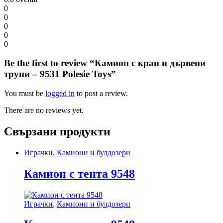
0
0
0
0
0
Be the first to review “Камион с кран и дървени
трупи – 9531 Polesie Toys”
You must be
logged in
to post a review.
There are no reviews yet.
Свързани продукти
Играчки
,
Камиони и булдозери
Камион с тента 9548
Играчки
,
Камиони и булдозери