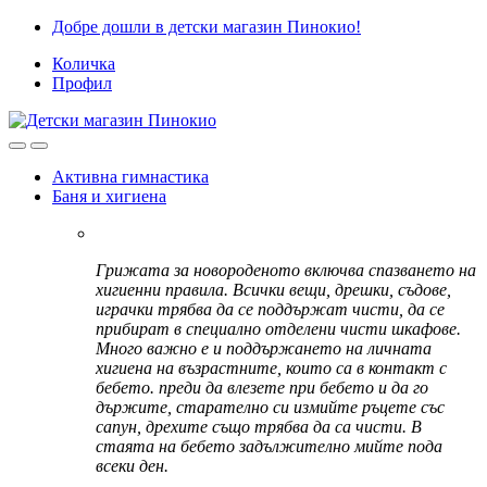
Skip
Skip
Добре дошли в детски магазин Пинокио!
to
to
Количка
navigation
content
Профил
Активна гимнастика
Баня и хигиена
Грижата за новороденото включва спазването на
хигиенни правила. Всички вещи, дрешки, съдове,
играчки трябва да се поддържат чисти, да се
прибират в специално отделени чисти шкафове.
Много важно е и поддържането на личната
хигиена на възрастните, които са в контакт с
бебето. преди да влезете при бебето и да го
държите, старателно си измийте ръцете със
сапун, дрехите също трябва да са чисти. В
стаята на бебето задължително мийте пода
всеки ден.