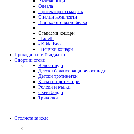
Възглавници
Одеала
Протектори за матрак
Спални комплекти
Всичко от спално бельо
Сгъваеми кошари
- Lorelli
- KikkaBoo
- Всички кошари
Проходилки и бънджита
Спортни стоки
Велосипеди
Детски балансиращи велосипеди
Детски тротинетки
Каски и протектори
Ролери и кънки
Скейтборди
Триколки
Столчета за кола