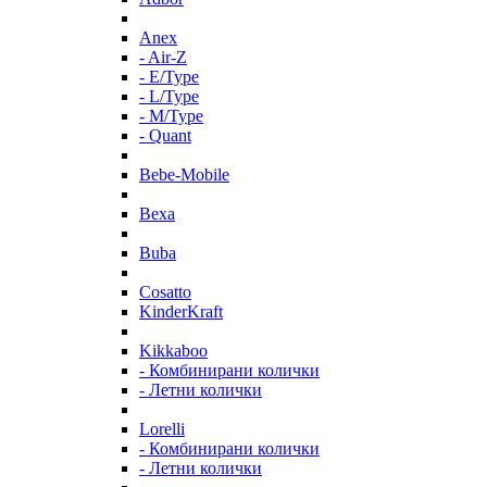
Anex
- Air-Z
- E/Type
- L/Type
- M/Type
- Quant
Bebe-Mobile
Bexa
Buba
Cosatto
KinderKraft
Kikkaboo
- Комбинирани колички
- Летни колички
Lorelli
- Комбинирани колички
- Летни колички