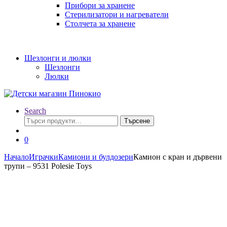
Прибори за хранене
Стерилизатори и нагреватели
Столчета за хранене
Шезлонги и люлки
Шезлонги
Люлки
Search
Търсене
Търсене
за:
0
Начало
Играчки
Камиони и булдозери
Камион с кран и дървени
трупи – 9531 Polesie Toys