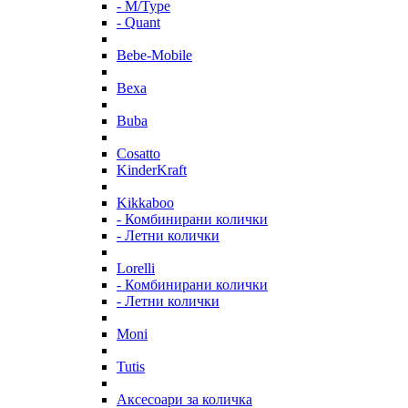
- M/Type
- Quant
Bebe-Mobile
Bexa
Buba
Cosatto
KinderKraft
Kikkaboo
- Комбинирани колички
- Летни колички
Lorelli
- Комбинирани колички
- Летни колички
Moni
Tutis
Аксесоари за количка