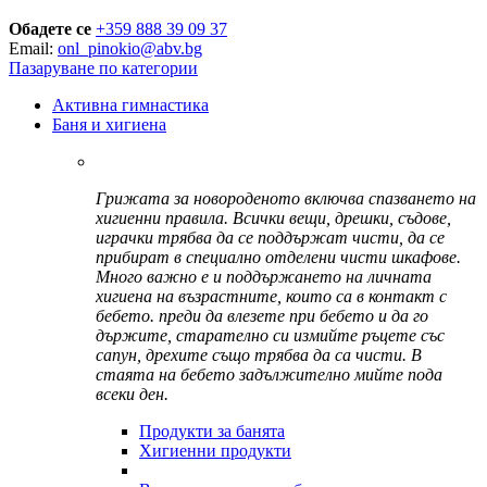
Обадете се
+359 888 39 09 37
Email:
onl_pinokio@abv.bg
Пазаруване по категории
Активна гимнастика
Баня и хигиена
Грижата за новороденото включва спазването на
хигиенни правила. Всички вещи, дрешки, съдове,
играчки трябва да се поддържат чисти, да се
прибират в специално отделени чисти шкафове.
Много важно е и поддържането на личната
хигиена на възрастните, които са в контакт с
бебето. преди да влезете при бебето и да го
държите, старателно си измийте ръцете със
сапун, дрехите също трябва да са чисти. В
стаята на бебето задължително мийте пода
всеки ден.
Продукти за банята
Хигиенни продукти