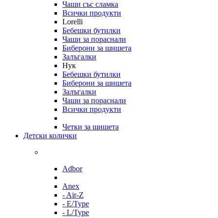
Чаши със сламка
Всички продукти
Lorelli
Бебешки бутилки
Чаши за пораснали
Биберони за шишета
Залъгалки
Нук
Бебешки бутилки
Биберони за шишета
Залъгалки
Чаши за пораснали
Всички продукти
Четки за шишета
Детски колички
Adbor
Anex
- Air-Z
- E/Type
- L/Type