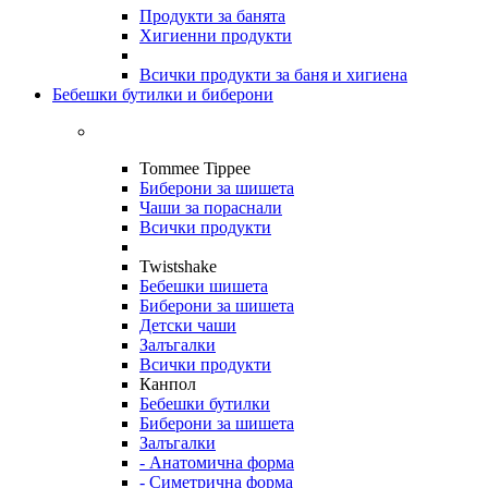
Продукти за банята
Хигиенни продукти
Всички продукти за баня и хигиена
Бебешки бутилки и биберони
Tommee Tippee
Биберони за шишета
Чаши за пораснали
Всички продукти
Twistshake
Бебешки шишета
Биберони за шишета
Детски чаши
Залъгалки
Всички продукти
Канпол
Бебешки бутилки
Биберони за шишета
Залъгалки
- Анатомична форма
- Симетрична форма