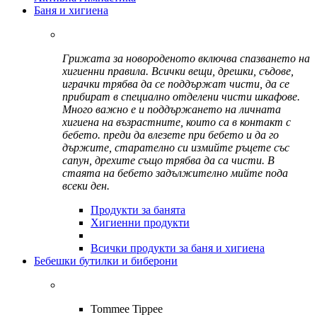
Баня и хигиена
Грижата за новороденото включва спазването на
хигиенни правила. Всички вещи, дрешки, съдове,
играчки трябва да се поддържат чисти, да се
прибират в специално отделени чисти шкафове.
Много важно е и поддържането на личната
хигиена на възрастните, които са в контакт с
бебето. преди да влезете при бебето и да го
държите, старателно си измийте ръцете със
сапун, дрехите също трябва да са чисти. В
стаята на бебето задължително мийте пода
всеки ден.
Продукти за банята
Хигиенни продукти
Всички продукти за баня и хигиена
Бебешки бутилки и биберони
Tommee Tippee