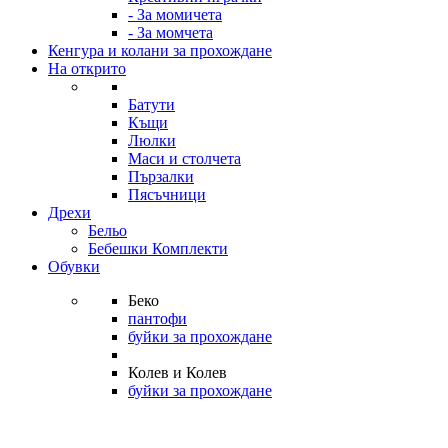
- За момичета
- За момчета
Кенгура и колани за прохождане
На открито
Батути
Къщи
Люлки
Маси и столчета
Пързалки
Пясъчници
Дрехи
Бельо
Бебешки Комплекти
Обувки
Беко
пантофи
буйки за прохождане
Колев и Колев
буйки за прохождане