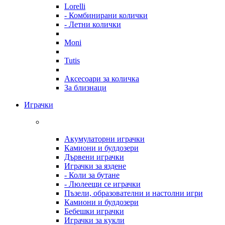
Lorelli
- Комбинирани колички
- Летни колички
Moni
Tutis
Аксесоари за количка
За близнаци
Играчки
Акумулаторни играчки
Камиони и булдозери
Дървени играчки
Играчки за яздене
- Коли за бутане
- Люлеещи се играчки
Пъзели, образователни и настолни игри
Камиони и булдозери
Бебешки играчки
Играчки за кукли