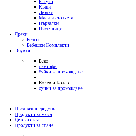
Батути
Къщи
Люлки
Маси и столчета
Пързалки
Пясъчници
Дрехи
Бельо
Бебешки Комплекти
Обувки
Беко
пантофи
буйки за прохождане
Колев и Колев
буйки за прохождане
Предпазни средства
Продукти за мама
Детска стая
Продукти за спане