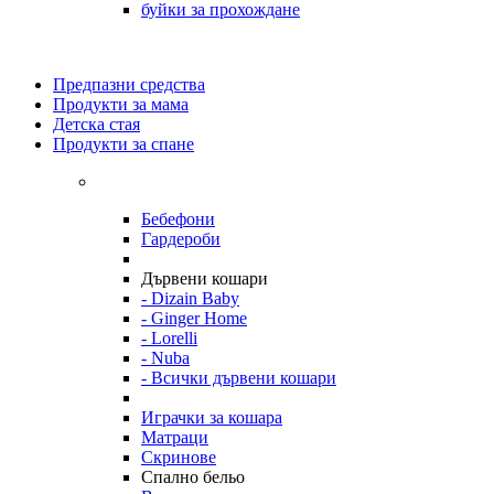
буйки за прохождане
Предпазни средства
Продукти за мама
Детска стая
Продукти за спане
Бебефони
Гардероби
Дървени кошари
- Dizain Baby
- Ginger Home
- Lorelli
- Nuba
- Всички дървени кошари
Играчки за кошара
Матраци
Скринове
Спално бельо