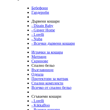
Бебефони
Гардероби
Дървени кошари
- Dizain Baby
- Ginger Home
- Lorelli
- Nuba
- Всички дървени кошари
Играчки за кошара
Матраци
Скринове
Спално бельо
Възглавници
Одеала
Протектори за матрак
Спални комплекти
Всичко от спално бельо
Сгъваеми кошари
- Lorelli
- KikkaBoo
- Всички кошари