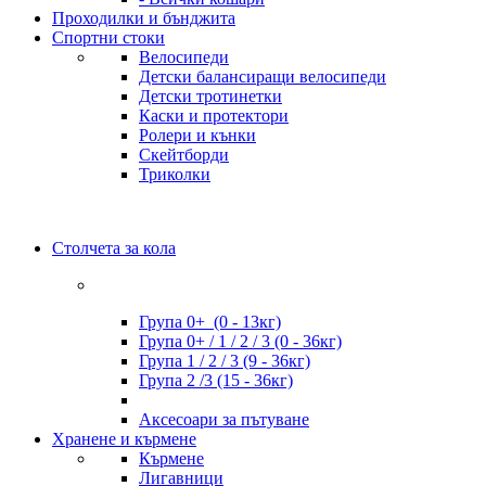
Проходилки и бънджита
Спортни стоки
Велосипеди
Детски балансиращи велосипеди
Детски тротинетки
Каски и протектори
Ролери и кънки
Скейтборди
Триколки
Столчета за кола
Група 0+ (0 - 13кг)
Група 0+ / 1 / 2 / 3 (0 - 36кг)
Група 1 / 2 / 3 (9 - 36кг)
Група 2 /3 (15 - 36кг)
Аксесоари за пътуване
Хранене и кърмене
Кърмене
Лигавници