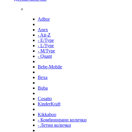
Adbor
Anex
- Air-Z
- E/Type
- L/Type
- M/Type
- Quant
Bebe-Mobile
Bexa
Buba
Cosatto
KinderKraft
Kikkaboo
- Комбинирани колички
- Летни колички