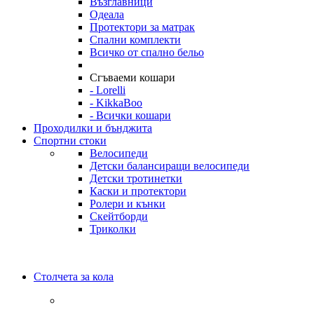
Възглавници
Одеала
Протектори за матрак
Спални комплекти
Всичко от спално бельо
Сгъваеми кошари
- Lorelli
- KikkaBoo
- Всички кошари
Проходилки и бънджита
Спортни стоки
Велосипеди
Детски балансиращи велосипеди
Детски тротинетки
Каски и протектори
Ролери и кънки
Скейтборди
Триколки
Столчета за кола