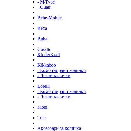
- M/Type
- Quant
Bebe-Mobile
Bexa
Buba
Cosatto
KinderKraft
Kikkaboo
- Комбинирани колички
- Летни колички
Lorelli
- Комбинирани колички
- Летни колички
Moni
Tutis
Аксесоари за количка