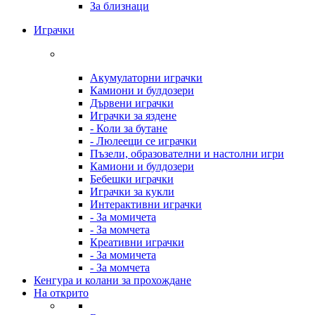
За близнаци
Играчки
Акумулаторни играчки
Камиони и булдозери
Дървени играчки
Играчки за яздене
- Коли за бутане
- Люлеещи се играчки
Пъзели, образователни и настолни игри
Камиони и булдозери
Бебешки играчки
Играчки за кукли
Интерактивни играчки
- За момичета
- За момчета
Креативни играчки
- За момичета
- За момчета
Кенгура и колани за прохождане
На открито