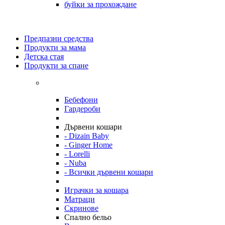
буйки за прохождане
Предпазни средства
Продукти за мама
Детска стая
Продукти за спане
Бебефони
Гардероби
Дървени кошари
- Dizain Baby
- Ginger Home
- Lorelli
- Nuba
- Всички дървени кошари
Играчки за кошара
Матраци
Скринове
Спално бельо