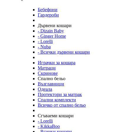
Бебефони
Гардероби
Дървени кошари
- Dizain Baby
- Ginger Home
- Lorelli
- Nuba
- Всички дървени кошари
Играчки за кошара
Матраци
Скринове
Спално бельо
Възглавници
Одеала
Протектори за матрак
Спални комплекти
Всичко от спално бельо
Сгъваеми кошари
- Lorelli
- KikkaBoo
- Всички кошари