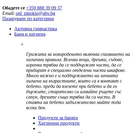
Обадете се
+359 888 39 09 37
Email:
onl_pinokio@abv.bg
Пазаруване по категории
Активна гимнастика
Баня и хигиена
Грижата за новороденото включва спазването на
хигиенни правила. Всички вещи, дрешки, съдове,
играчки трябва да се поддържат чисти, да се
прибират в специално отделени чисти шкафове.
Много важно е и поддържането на личната
хигиена на възрастните, които са в контакт с
бебето. преди да влезете при бебето и да го
държите, старателно си измийте ръцете със
сапун, дрехите също трябва да са чисти. В
стаята на бебето задължително мийте пода
всеки ден.
Продукти за банята
Хигиенни продукти