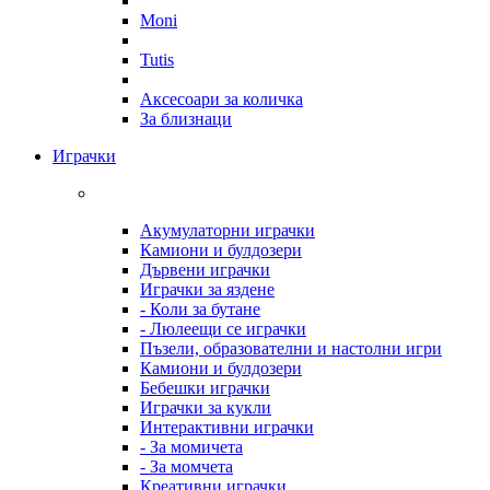
Moni
Tutis
Аксесоари за количка
За близнаци
Играчки
Акумулаторни играчки
Камиони и булдозери
Дървени играчки
Играчки за яздене
- Коли за бутане
- Люлеещи се играчки
Пъзели, образователни и настолни игри
Камиони и булдозери
Бебешки играчки
Играчки за кукли
Интерактивни играчки
- За момичета
- За момчета
Креативни играчки