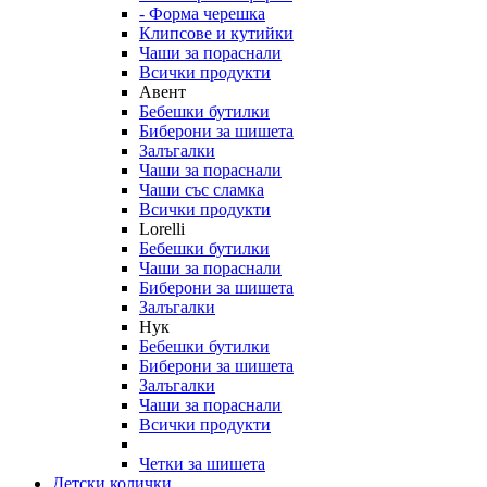
- Форма черешка
Клипсове и кутийки
Чаши за пораснали
Всички продукти
Авент
Бебешки бутилки
Биберони за шишета
Залъгалки
Чаши за пораснали
Чаши със сламка
Всички продукти
Lorelli
Бебешки бутилки
Чаши за пораснали
Биберони за шишета
Залъгалки
Нук
Бебешки бутилки
Биберони за шишета
Залъгалки
Чаши за пораснали
Всички продукти
Четки за шишета
Детски колички