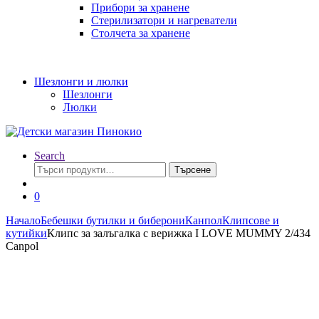
Прибори за хранене
Стерилизатори и нагреватели
Столчета за хранене
Шезлонги и люлки
Шезлонги
Люлки
Search
Търсене
Търсене
за:
0
Начало
Бебешки бутилки и биберони
Канпол
Клипсове и
кутийки
Клипс за залъгалка с верижка I LOVE MUMMY 2/434
Canpol