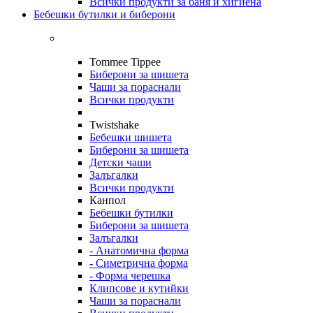
Всички продукти за баня и хигиена
Бебешки бутилки и биберони
Tommee Tippee
Биберони за шишета
Чаши за пораснали
Всички продукти
Twistshake
Бебешки шишета
Биберони за шишета
Детски чаши
Залъгалки
Всички продукти
Канпол
Бебешки бутилки
Биберони за шишета
Залъгалки
- Анатомична форма
- Симетрична форма
- Форма черешка
Клипсове и кутийки
Чаши за пораснали