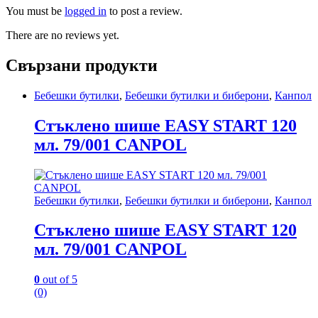
You must be
logged in
to post a review.
There are no reviews yet.
Свързани продукти
Бебешки бутилки
,
Бебешки бутилки и биберони
,
Канпол
Стъклено шише EASY START 120
мл. 79/001 CANPOL
Бебешки бутилки
,
Бебешки бутилки и биберони
,
Канпол
Стъклено шише EASY START 120
мл. 79/001 CANPOL
0
out of 5
(0)