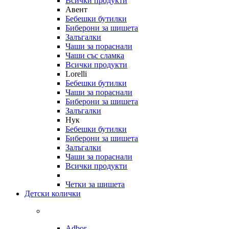
Всички продукти
Авент
Бебешки бутилки
Биберони за шишета
Залъгалки
Чаши за пораснали
Чаши със сламка
Всички продукти
Lorelli
Бебешки бутилки
Чаши за пораснали
Биберони за шишета
Залъгалки
Нук
Бебешки бутилки
Биберони за шишета
Залъгалки
Чаши за пораснали
Всички продукти
Четки за шишета
Детски колички
Adbor