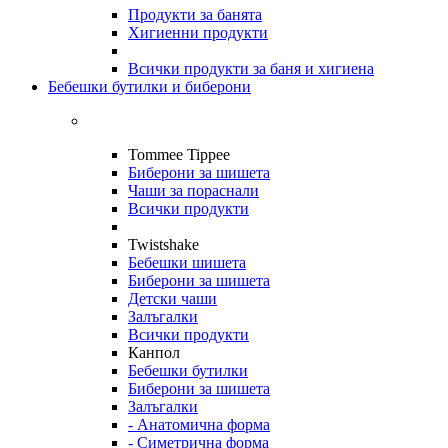
Продукти за банята
Хигиенни продукти
Всички продукти за баня и хигиена
Бебешки бутилки и биберони
Tommee Tippee
Биберони за шишета
Чаши за пораснали
Всички продукти
Twistshake
Бебешки шишета
Биберони за шишета
Детски чаши
Залъгалки
Всички продукти
Канпол
Бебешки бутилки
Биберони за шишета
Залъгалки
- Анатомична форма
- Симетрична форма