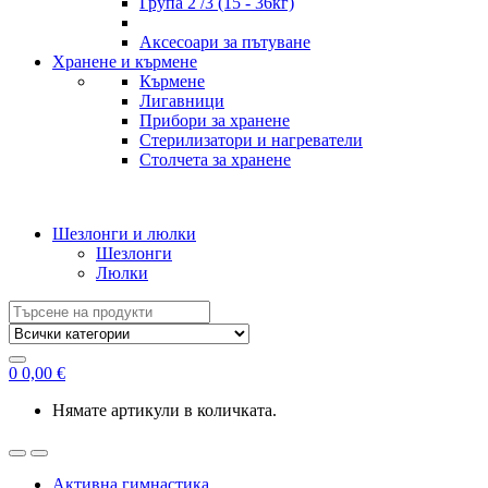
Група 2 /3 (15 - 36кг)
Аксесоари за пътуване
Хранене и кърмене
Кърмене
Лигавници
Прибори за хранене
Стерилизатори и нагреватели
Столчета за хранене
Шезлонги и люлки
Шезлонги
Люлки
Search
for:
0
0,00
€
Нямате артикули в количката.
Активна гимнастика