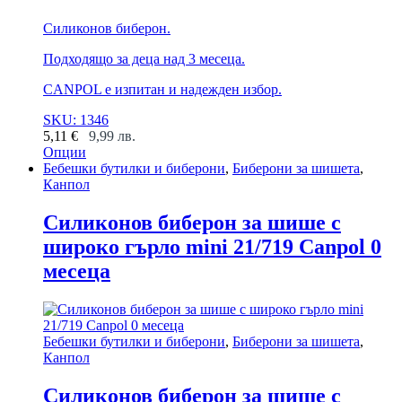
Силиконов биберон.
Подходящо за деца над 3 месеца.
CANPOL е изпитан и надежден избор.
SKU: 1346
5,11
€
9,99
лв.
Опции
This
Бебешки бутилки и биберони
,
Биберони за шишета
,
product
Канпол
has
multiple
Силиконов биберон за шише с
variants.
широко гърло mini 21/719 Canpol 0
The
options
месеца
may
be
chosen
on
Бебешки бутилки и биберони
,
Биберони за шишета
,
the
Канпол
product
page
Силиконов биберон за шише с