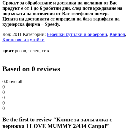
Срокът за обработване и доставка на желания от Вас
продукт е от 1 до 6 работни дни, след потвърждаване на
поръчката на посочения от Вас телефонен номер.
Цената на доставката се определя на база тарифата на
куриерска фирма – Speedy.
Код:
2011
Категории:
Бебешки бутилки и биберони
,
Канпол
,
Клипсове и кутийки
цвят
розов, зелен, сив
Based on 0 reviews
0.0
overall
0
0
0
0
0
Be the first to review “Клипс за залъгалка с
верижка I LOVE MUMMY 2/434 Canpol”