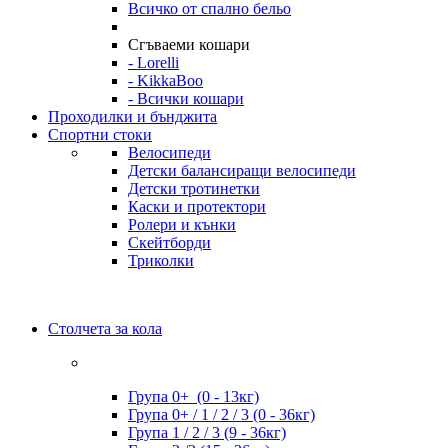
Всичко от спално бельо
Сгъваеми кошари
- Lorelli
- KikkaBoo
- Всички кошари
Проходилки и бънджита
Спортни стоки
Велосипеди
Детски балансиращи велосипеди
Детски тротинетки
Каски и протектори
Ролери и кънки
Скейтборди
Триколки
Столчета за кола
Група 0+ (0 - 13кг)
Група 0+ / 1 / 2 / 3 (0 - 36кг)
Група 1 / 2 / 3 (9 - 36кг)