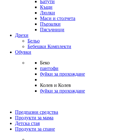
Батути
Къщи
Люлки
Маси и столчета
Пързалки
Пясъчници
Дрехи
Бельо
Бебешки Комплекти
Обувки
Беко
пантофи
буйки за прохождане
Колев и Колев
буйки за прохождане
Предпазни средства
Продукти за мама
Детска стая
Продукти за спане