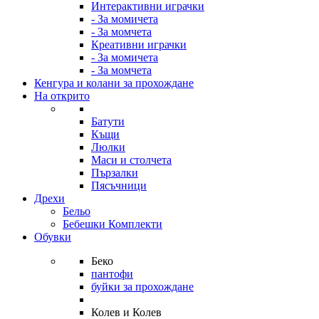
Интерактивни играчки
- За момичета
- За момчета
Креативни играчки
- За момичета
- За момчета
Кенгура и колани за прохождане
На открито
Батути
Къщи
Люлки
Маси и столчета
Пързалки
Пясъчници
Дрехи
Бельо
Бебешки Комплекти
Обувки
Беко
пантофи
буйки за прохождане
Колев и Колев