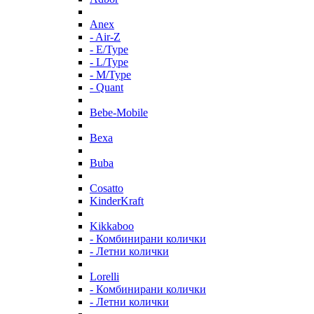
Anex
- Air-Z
- E/Type
- L/Type
- M/Type
- Quant
Bebe-Mobile
Bexa
Buba
Cosatto
KinderKraft
Kikkaboo
- Комбинирани колички
- Летни колички
Lorelli
- Комбинирани колички
- Летни колички