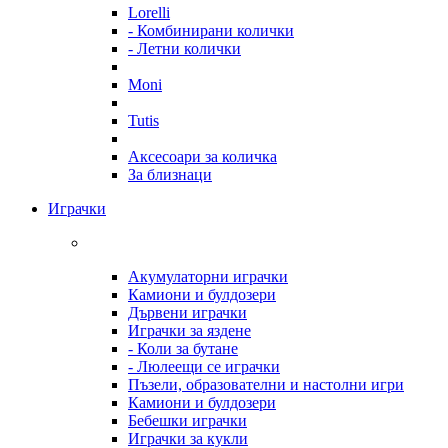
Lorelli
- Комбинирани колички
- Летни колички
Moni
Tutis
Аксесоари за количка
За близнаци
Играчки
Акумулаторни играчки
Камиони и булдозери
Дървени играчки
Играчки за яздене
- Коли за бутане
- Люлеещи се играчки
Пъзели, образователни и настолни игри
Камиони и булдозери
Бебешки играчки
Играчки за кукли