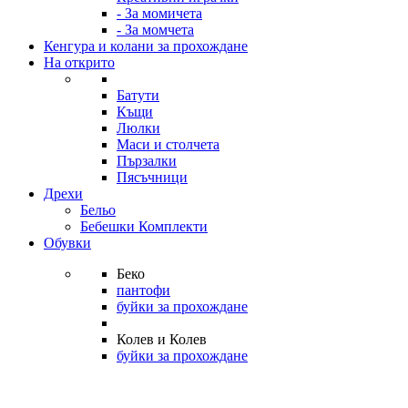
- За момичета
- За момчета
Кенгура и колани за прохождане
На открито
Батути
Къщи
Люлки
Маси и столчета
Пързалки
Пясъчници
Дрехи
Бельо
Бебешки Комплекти
Обувки
Беко
пантофи
буйки за прохождане
Колев и Колев
буйки за прохождане