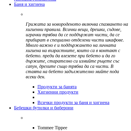
Баня и хигиена
Грижата за новороденото включва спазването на
хигиенни правила. Всички вещи, дрешки, съдове,
играчки трябва да се поддържат чисти, да се
прибират в специално отделени чисти шкафове.
Много важно е и поддържането на личната
хигиена на възрастните, които са в контакт с
бебето. преди да влезете при бебето и да го
държите, старателно си измийте ръцете със
сапун, дрехите също трябва да са чисти. В
стаята на бебето задължително мийте пода
всеки ден.
Продукти за банята
Хигиенни продукти
Всички продукти за баня и хигиена
Бебешки бутилки и биберони
Tommee Tippee