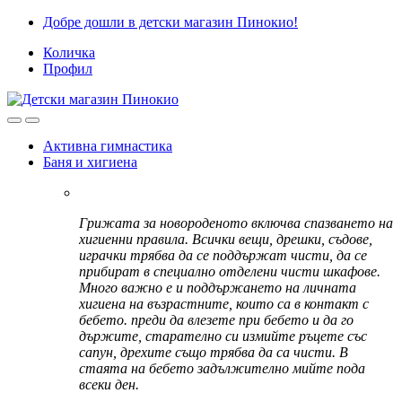
Skip
Skip
Добре дошли в детски магазин Пинокио!
to
to
Количка
navigation
content
Профил
Активна гимнастика
Баня и хигиена
Грижата за новороденото включва спазването на
хигиенни правила. Всички вещи, дрешки, съдове,
играчки трябва да се поддържат чисти, да се
прибират в специално отделени чисти шкафове.
Много важно е и поддържането на личната
хигиена на възрастните, които са в контакт с
бебето. преди да влезете при бебето и да го
държите, старателно си измийте ръцете със
сапун, дрехите също трябва да са чисти. В
стаята на бебето задължително мийте пода
всеки ден.