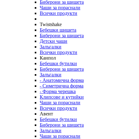
Биберони за шишета
Чаши за пораснали
Всички продукти
Twistshake
Бебешки шишета
Биберони за шишета
Детски чаши
Залъгалки
Всички продукти
Канпол
Бебешки бутилки
Биберони за шишета
Залъгалки
- Анатомична форма
- Симетрична форма
- Форма черешка
Клипсове и кутийки
Чаши за пораснали
Всички продукти
Авент
Бебешки бутилки
Биберони за шишета
Залъгалки
Чаши за пораснали