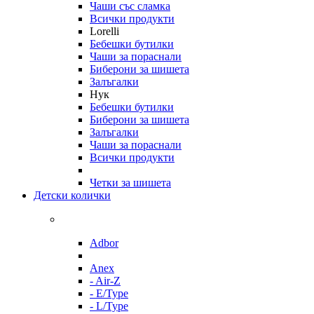
Чаши със сламка
Всички продукти
Lorelli
Бебешки бутилки
Чаши за пораснали
Биберони за шишета
Залъгалки
Нук
Бебешки бутилки
Биберони за шишета
Залъгалки
Чаши за пораснали
Всички продукти
Четки за шишета
Детски колички
Adbor
Anex
- Air-Z
- E/Type
- L/Type