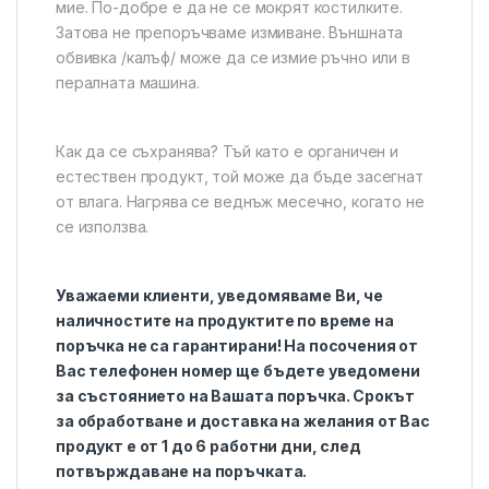
мие. По-добре е да не се мокрят костилките.
Затова не препоръчваме измиване. Външната
обвивка /калъф/ може да се измие ръчно или в
пералната машина.
Как да се съхранява? Тъй като е органичен и
естествен продукт, той може да бъде засегнат
от влага. Нагрява се веднъж месечно, когато не
се използва.
Уважаеми клиенти, уведомяваме Ви, че
наличностите на продуктите по време на
поръчка не са гарантирани! На посочения от
Вас телефонен номер ще бъдете уведомени
за състоянието на Вашата поръчка. Срокът
за обработване и доставка на желания от Вас
продукт е от 1 до 6 работни дни, след
потвърждаване на поръчката.