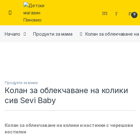
Skip to navigation
Skip to content
0
Начало
Продукти за мама
Колан за облекчаване на 
Продукти за мама
Колан за облекчаване на колики
сив Sevi Baby
Колан за облекчаване на колики и настинки с черешови
костилки