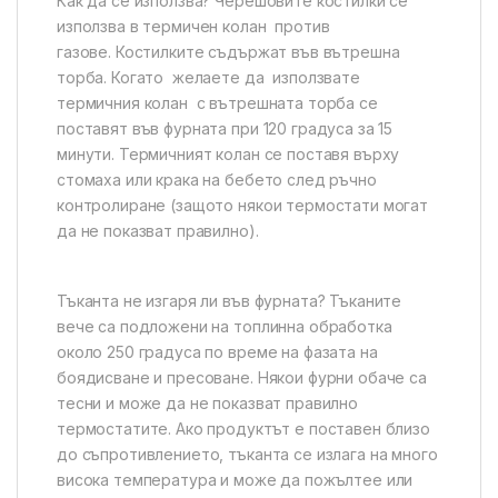
Как да се използва? Черешовите костилки се
използва в термичен колан против
газове. Костилките съдържат във вътрешна
торба. Когато желаете да използвате
термичния колан с вътрешната торба се
поставят във фурната при 120 градуса за 15
минути. Термичният колан се поставя върху
стомаха или крака на бебето след ръчно
контролиране (защото някои термостати могат
да не показват правилно).
Тъканта не изгаря ли във фурната? Тъканите
вече са подложени на топлинна обработка
около 250 градуса по време на фазата на
боядисване и пресоване. Някои фурни обаче са
тесни и може да не показват правилно
термостатите. Ако продуктът е поставен близо
до съпротивлението, тъканта се излага на много
висока температура и може да пожълтее или