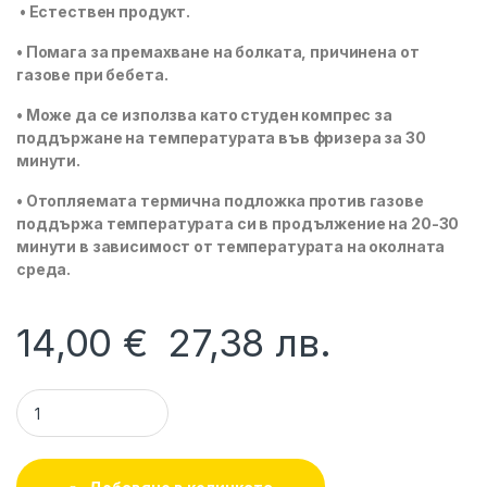
• Естествен продукт.
• Помага за премахване на болката, причинена от
газове при бебета.
• Може да се използва като студен компрес за
поддържане на температурата във фризера за 30
минути.
• Отопляемата термична подложка против газове
поддържа температурата си в продължение на 20-30
минути в зависимост от температурата на околната
среда.
14,00
€
27,38
лв.
Колан за облекчаване на колики сив Sevi Baby quantity