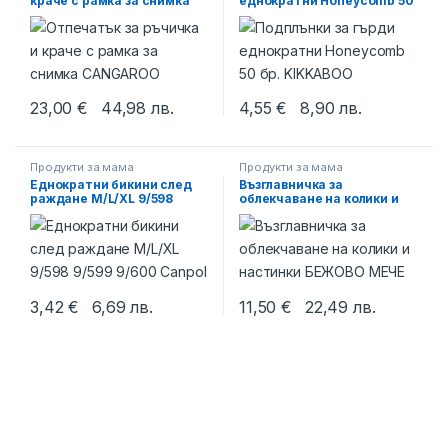
краче с рамка за снимка
еднократни Honeycomb 50
CANGAROO
бр. KIKKABOO
23,00
€
44,98
лв.
4,55
€
8,90
лв.
Продукти за мама
Продукти за мама
Еднократни бикини след
Възглавничка за
раждане M/L/XL 9/598
облекчаване на колики и
9/599 9/600 Canpol
настинки БЕЖОВО МЕЧЕ
3,42
€
6,69
лв.
11,50
€
22,49
лв.
This product has multiple variants. The options may be chosen 