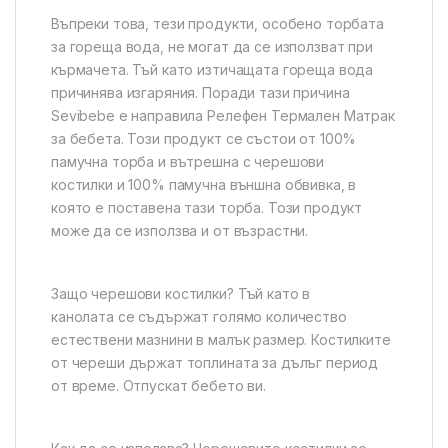
Въпреки това, тези продукти, особено торбата
за гореща вода, не могат да се използват при
кърмачета. Тъй като изтичащата гореща вода
причинява изгаряния. Поради тази причина
Sevibebe е направила Релефен Термален Матрак
за бебета. Този продукт се състои от 100%
памучна торба и вътрешна с черешови
костилки и 100% памучна външна обвивка, в
която е поставена тази торба. Този продукт
може да се използва и от възрастни.
Защо черешови костилки? Тъй като в
канолата се съдържат голямо количество
естествени мазнини в малък размер. Костилките
от череши държат топлината за дълъг период
от време. Отпускат бебето ви.