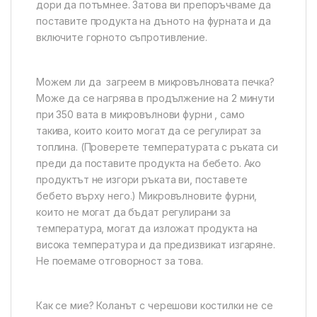
дори да потъмнее. Затова ви препоръчваме да
поставите продукта на дъното на фурната и да
включите горното съпротивление.
Можем ли да загреем в микровълновата печка?
Може да се нагрява в продължение на 2 минути
при 350 вата в микровълнови фурни , само
такива, които които могат да се регулират за
топлина. (Проверете температурата с ръката си
преди да поставите продукта на бебето. Ако
продуктът не изгори ръката ви, поставете
бебето върху него.) Микровълновите фурни,
които не могат да бъдат регулирани за
температура, могат да изложат продукта на
висока температура и да предизвикат изгаряне.
Не поемаме отговорност за това.
Как се мие? Коланът с черешови костилки не се