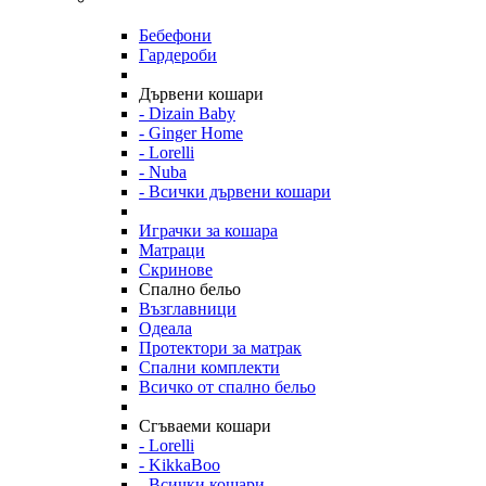
Бебефони
Гардероби
Дървени кошари
- Dizain Baby
- Ginger Home
- Lorelli
- Nuba
- Всички дървени кошари
Играчки за кошара
Матраци
Скринове
Спално бельо
Възглавници
Одеала
Протектори за матрак
Спални комплекти
Всичко от спално бельо
Сгъваеми кошари
- Lorelli
- KikkaBoo
- Всички кошари