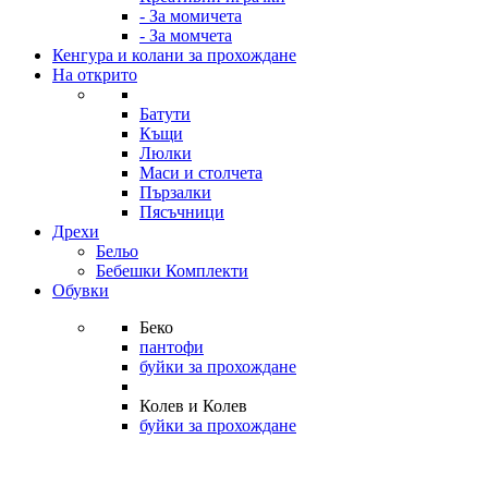
- За момичета
- За момчета
Кенгура и колани за прохождане
На открито
Батути
Къщи
Люлки
Маси и столчета
Пързалки
Пясъчници
Дрехи
Бельо
Бебешки Комплекти
Обувки
Беко
пантофи
буйки за прохождане
Колев и Колев
буйки за прохождане