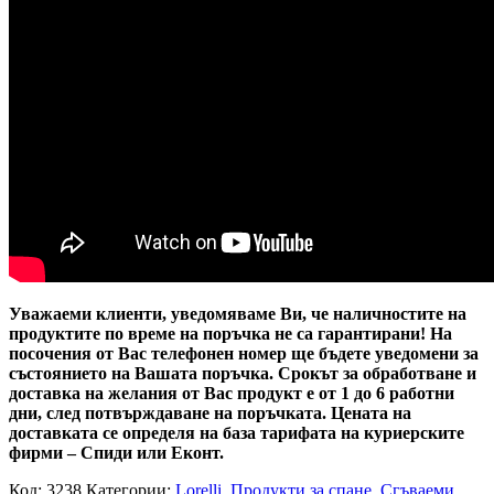
Уважаеми клиенти, уведомяваме Ви, че наличностите на
продуктите по време на поръчка не са гарантирани! На
посочения от Вас телефонен номер ще бъдете уведомени за
състоянието на Вашата поръчка. Срокът за обработване и
доставка на желания от Вас продукт е от 1 до 6 работни
дни, след потвърждаване на поръчката. Цената на
доставката се определя на база тарифата на куриерските
фирми – Спиди или Еконт.
Код:
3238
Категории:
Lorelli
,
Продукти за спане
,
Сгъваеми