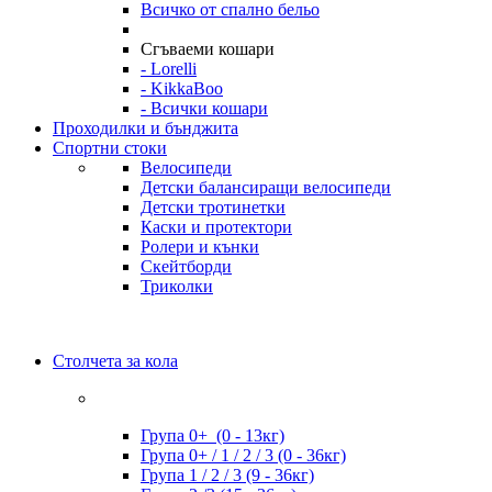
Всичко от спално бельо
Сгъваеми кошари
- Lorelli
- KikkaBoo
- Всички кошари
Проходилки и бънджита
Спортни стоки
Велосипеди
Детски балансиращи велосипеди
Детски тротинетки
Каски и протектори
Ролери и кънки
Скейтборди
Триколки
Столчета за кола
Група 0+ (0 - 13кг)
Група 0+ / 1 / 2 / 3 (0 - 36кг)
Група 1 / 2 / 3 (9 - 36кг)