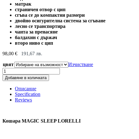
матрак
страничен отвор с цип
сгъва се до компактни размери
двойно осигурителна система за сгъване
лесно се транспортира
чанта за пренасяне
балдахин с държач
второ ниво с цип
98,00
€
191,67
лв.
цвят
Изчистване
Кошара
MAGIC
Добавяне в количката
SLEEP
LORELLI
Описание
quantity
Specification
Reviews
Кошара MAGIC SLEEP LORELLI