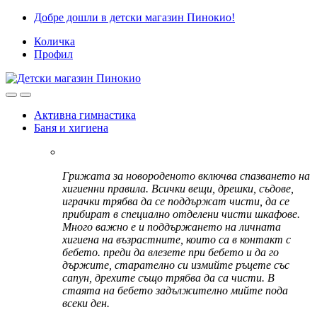
Skip
Skip
Добре дошли в детски магазин Пинокио!
to
to
Количка
navigation
content
Профил
Активна гимнастика
Баня и хигиена
Грижата за новороденото включва спазването на
хигиенни правила. Всички вещи, дрешки, съдове,
играчки трябва да се поддържат чисти, да се
прибират в специално отделени чисти шкафове.
Много важно е и поддържането на личната
хигиена на възрастните, които са в контакт с
бебето. преди да влезете при бебето и да го
държите, старателно си измийте ръцете със
сапун, дрехите също трябва да са чисти. В
стаята на бебето задължително мийте пода
всеки ден.