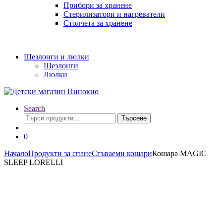
Прибори за хранене
Стерилизатори и нагреватели
Столчета за хранене
Шезлонги и люлки
Шезлонги
Люлки
Search
Търсене
Търсене
за:
0
Начало
Продукти за спане
Сгъваеми кошари
Кошара MAGIC
SLEEP LORELLI