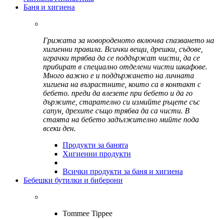
Баня и хигиена
Грижата за новороденото включва спазването на
хигиенни правила. Всички вещи, дрешки, съдове,
играчки трябва да се поддържат чисти, да се
прибират в специално отделени чисти шкафове.
Много важно е и поддържането на личната
хигиена на възрастните, които са в контакт с
бебето. преди да влезете при бебето и да го
държите, старателно си измийте ръцете със
сапун, дрехите също трябва да са чисти. В
стаята на бебето задължително мийте пода
всеки ден.
Продукти за банята
Хигиенни продукти
Всички продукти за баня и хигиена
Бебешки бутилки и биберони
Tommee Tippee