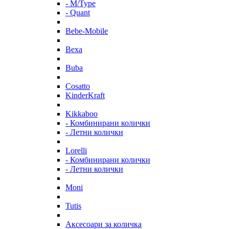
- M/Type
- Quant
Bebe-Mobile
Bexa
Buba
Cosatto
KinderKraft
Kikkaboo
- Комбинирани колички
- Летни колички
Lorelli
- Комбинирани колички
- Летни колички
Moni
Tutis
Аксесоари за количка