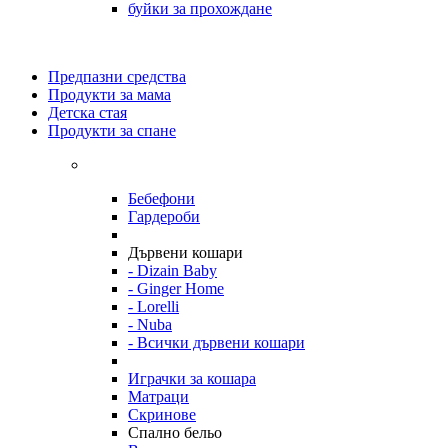
буйки за прохождане
Предпазни средства
Продукти за мама
Детска стая
Продукти за спане
Бебефони
Гардероби
Дървени кошари
- Dizain Baby
- Ginger Home
- Lorelli
- Nuba
- Всички дървени кошари
Играчки за кошара
Матраци
Скринове
Спално бельо