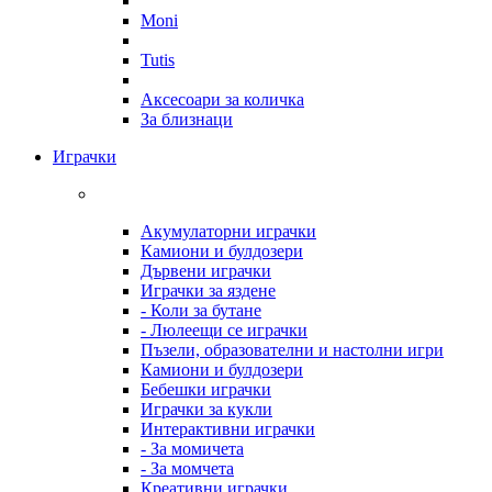
Moni
Tutis
Аксесоари за количка
За близнаци
Играчки
Акумулаторни играчки
Камиони и булдозери
Дървени играчки
Играчки за яздене
- Коли за бутане
- Люлеещи се играчки
Пъзели, образователни и настолни игри
Камиони и булдозери
Бебешки играчки
Играчки за кукли
Интерактивни играчки
- За момичета
- За момчета
Креативни играчки