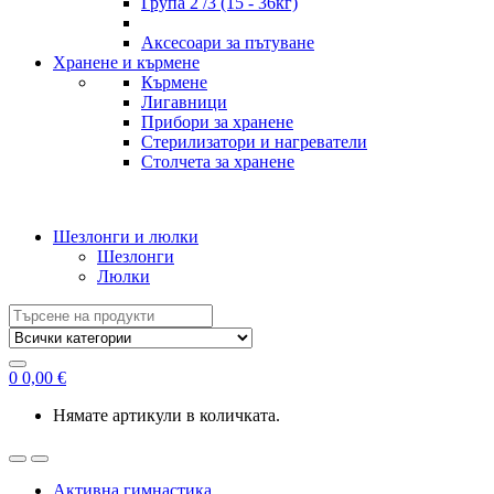
Група 2 /3 (15 - 36кг)
Аксесоари за пътуване
Хранене и кърмене
Кърмене
Лигавници
Прибори за хранене
Стерилизатори и нагреватели
Столчета за хранене
Шезлонги и люлки
Шезлонги
Люлки
Search
for:
0
0,00
€
Нямате артикули в количката.
Активна гимнастика