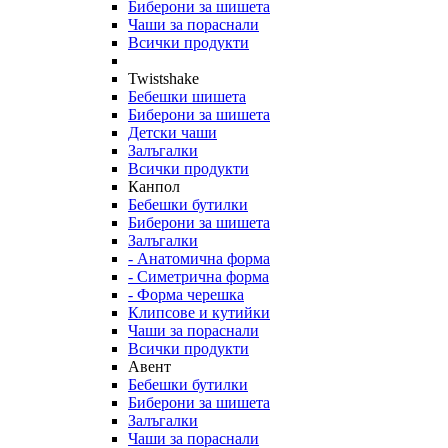
Биберони за шишета
Чаши за пораснали
Всички продукти
Twistshake
Бебешки шишета
Биберони за шишета
Детски чаши
Залъгалки
Всички продукти
Канпол
Бебешки бутилки
Биберони за шишета
Залъгалки
- Анатомична форма
- Симетрична форма
- Форма черешка
Клипсове и кутийки
Чаши за пораснали
Всички продукти
Авент
Бебешки бутилки
Биберони за шишета
Залъгалки
Чаши за пораснали