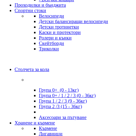
Проходилки и бънджита
Спортни стоки
Велосипеди
Детски балансиращи велосипеди
Детски тротинетки
Каски и протектори
Ролери и кънки
Скейтборди
Триколки
Столчета за кола
Група 0+ (0 - 13кг)
Група 0+ / 1 / 2 / 3 (0 - 36кг)
Група 1 / 2 / 3 (9 - 36кг)
Група 2 /3 (15 - 36кг)
Аксесоари за пътуване
Хранене и кърмене
Кърмене
Лигавници