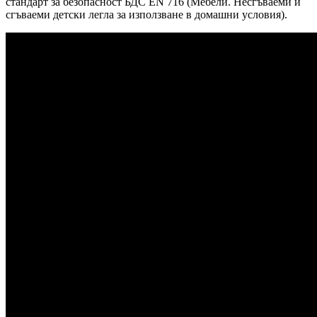
стандарт за безопасност БДС EN 716 (Мебели. Несгъваеми и
сгъваеми детски легла за използване в домашни условия).