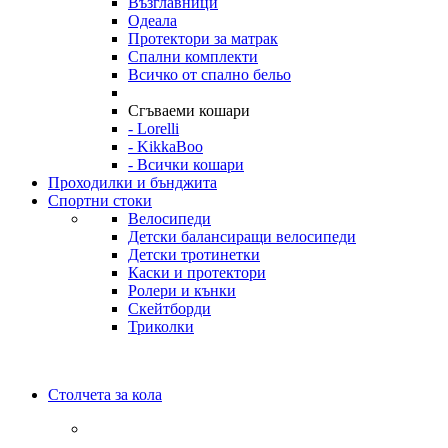
Възглавници
Одеала
Протектори за матрак
Спални комплекти
Всичко от спално бельо
Сгъваеми кошари
- Lorelli
- KikkaBoo
- Всички кошари
Проходилки и бънджита
Спортни стоки
Велосипеди
Детски балансиращи велосипеди
Детски тротинетки
Каски и протектори
Ролери и кънки
Скейтборди
Триколки
Столчета за кола