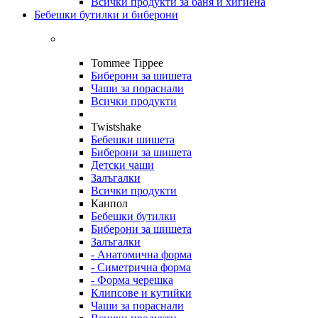
Всички продукти за баня и хигиена
Бебешки бутилки и биберони
Tommee Tippee
Биберони за шишета
Чаши за пораснали
Всички продукти
Twistshake
Бебешки шишета
Биберони за шишета
Детски чаши
Залъгалки
Всички продукти
Канпол
Бебешки бутилки
Биберони за шишета
Залъгалки
- Анатомична форма
- Симетрична форма
- Форма черешка
Клипсове и кутийки
Чаши за пораснали