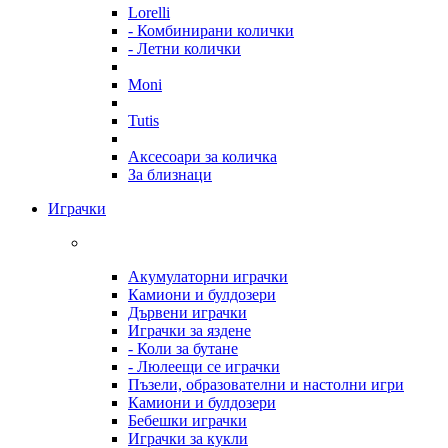
Lorelli
- Комбинирани колички
- Летни колички
Moni
Tutis
Аксесоари за количка
За близнаци
Играчки
Акумулаторни играчки
Камиони и булдозери
Дървени играчки
Играчки за яздене
- Коли за бутане
- Люлеещи се играчки
Пъзели, образователни и настолни игри
Камиони и булдозери
Бебешки играчки
Играчки за кукли