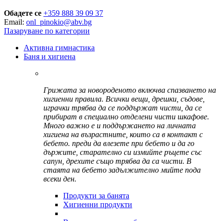
Обадете се
+359 888 39 09 37
Email:
onl_pinokio@abv.bg
Пазаруване по категории
Активна гимнастика
Баня и хигиена
Грижата за новороденото включва спазването на
хигиенни правила. Всички вещи, дрешки, съдове,
играчки трябва да се поддържат чисти, да се
прибират в специално отделени чисти шкафове.
Много важно е и поддържането на личната
хигиена на възрастните, които са в контакт с
бебето. преди да влезете при бебето и да го
държите, старателно си измийте ръцете със
сапун, дрехите също трябва да са чисти. В
стаята на бебето задължително мийте пода
всеки ден.
Продукти за банята
Хигиенни продукти