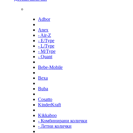
Adbor
Anex
- Air-Z
- E/Type
- L/Type
- M/Type
- Quant
Bebe-Mobile
Bexa
Buba
Cosatto
KinderKraft
Kikkaboo
- Комбинирани колички
- Летни колички