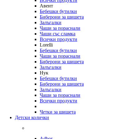
Всички продукти
Авент
Бебешки бутилки
Биберони за шишета
Залъгалки
Чаши за пораснали
Чаши със сламка
Всички продукти
Lorelli
Бебешки бутилки
Чаши за пораснали
Биберони за шишета
Залъгалки
Нук
Бебешки бутилки
Биберони за шишета
Залъгалки
Чаши за пораснали
Всички продукти
Четки за шишета
Детски колички
Adbor