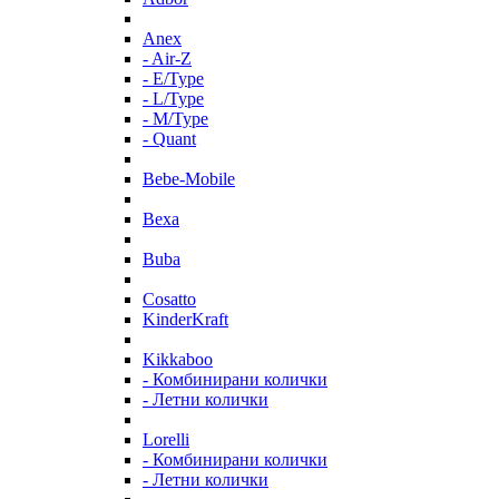
Anex
- Air-Z
- E/Type
- L/Type
- M/Type
- Quant
Bebe-Mobile
Bexa
Buba
Cosatto
KinderKraft
Kikkaboo
- Комбинирани колички
- Летни колички
Lorelli
- Комбинирани колички
- Летни колички