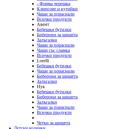
- Форма черешка
Клипсове и кутийки
Чаши за пораснали
Всички продукти
Авент
Бебешки бутилки
Биберони за шишета
Залъгалки
Чаши за пораснали
Чаши със сламка
Всички продукти
Lorelli
Бебешки бутилки
Чаши за пораснали
Биберони за шишета
Залъгалки
Нук
Бебешки бутилки
Биберони за шишета
Залъгалки
Чаши за пораснали
Всички продукти
Четки за шишета
Детски колички