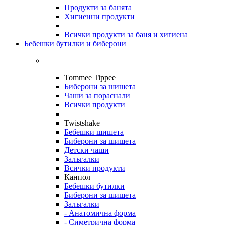
Продукти за банята
Хигиенни продукти
Всички продукти за баня и хигиена
Бебешки бутилки и биберони
Tommee Tippee
Биберони за шишета
Чаши за пораснали
Всички продукти
Twistshake
Бебешки шишета
Биберони за шишета
Детски чаши
Залъгалки
Всички продукти
Канпол
Бебешки бутилки
Биберони за шишета
Залъгалки
- Анатомична форма
- Симетрична форма