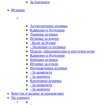
За близнаци
Играчки
Акумулаторни играчки
Камиони и булдозери
Дървени играчки
Играчки за яздене
- Коли за бутане
- Люлеещи се играчки
Пъзели, образователни и настолни игри
Камиони и булдозери
Бебешки играчки
Играчки за кукли
Интерактивни играчки
- За момичета
- За момчета
Креативни играчки
- За момичета
- За момчета
Кенгура и колани за прохождане
На открито