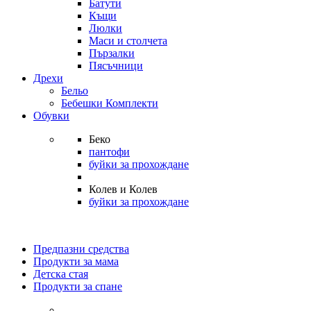
Батути
Къщи
Люлки
Маси и столчета
Пързалки
Пясъчници
Дрехи
Бельо
Бебешки Комплекти
Обувки
Беко
пантофи
буйки за прохождане
Колев и Колев
буйки за прохождане
Предпазни средства
Продукти за мама
Детска стая
Продукти за спане