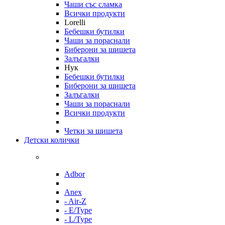
Чаши със сламка
Всички продукти
Lorelli
Бебешки бутилки
Чаши за пораснали
Биберони за шишета
Залъгалки
Нук
Бебешки бутилки
Биберони за шишета
Залъгалки
Чаши за пораснали
Всички продукти
Четки за шишета
Детски колички
Adbor
Anex
- Air-Z
- E/Type
- L/Type