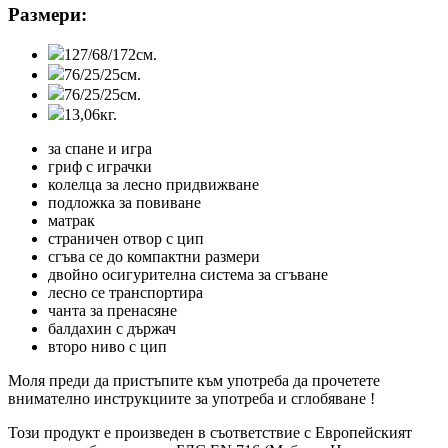
Размери:
127/68/172см.
76/25/25см.
76/25/25см.
13,06кг.
за спане и игра
гриф с играчки
колелца за лесно придвижване
подложка за повиване
матрак
страничен отвор с цип
сгъва се до компактни размери
двойно осигурителна система за сгъване
лесно се транспортира
чанта за пренасяне
балдахин с държач
второ ниво с цип
Моля преди да пристъпите към употреба да прочетете
внимателно инструкциите за употреба и сглобяване !
Този продукт е произведен в съответствие с Европейският