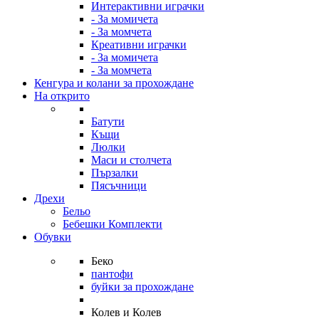
Интерактивни играчки
- За момичета
- За момчета
Креативни играчки
- За момичета
- За момчета
Кенгура и колани за прохождане
На открито
Батути
Къщи
Люлки
Маси и столчета
Пързалки
Пясъчници
Дрехи
Бельо
Бебешки Комплекти
Обувки
Беко
пантофи
буйки за прохождане
Колев и Колев