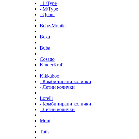
- L/Type
- M/Type
- Quant
Bebe-Mobile
Bexa
Buba
Cosatto
KinderKraft
Kikkaboo
- Комбинирани колички
- Летни колички
Lorelli
- Комбинирани колички
- Летни колички
Moni
Tutis