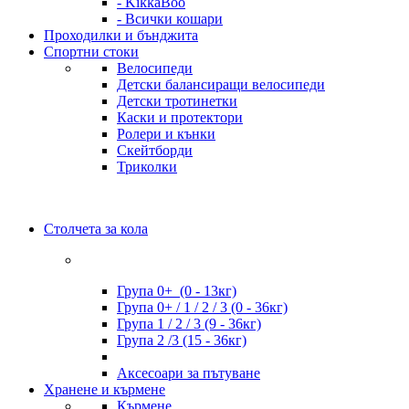
- KikkaBoo
- Всички кошари
Проходилки и бънджита
Спортни стоки
Велосипеди
Детски балансиращи велосипеди
Детски тротинетки
Каски и протектори
Ролери и кънки
Скейтборди
Триколки
Столчета за кола
Група 0+ (0 - 13кг)
Група 0+ / 1 / 2 / 3 (0 - 36кг)
Група 1 / 2 / 3 (9 - 36кг)
Група 2 /3 (15 - 36кг)
Аксесоари за пътуване
Хранене и кърмене
Кърмене