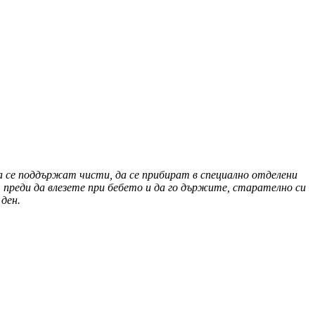
да се поддържат чисти, да се прибират в специално отделени
 преди да влезете при бебето и да го държите, старателно си
ден.