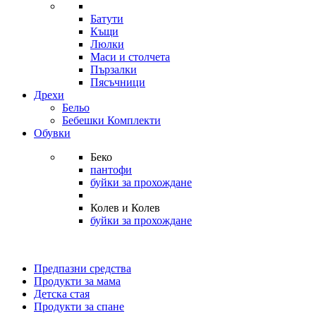
Батути
Къщи
Люлки
Маси и столчета
Пързалки
Пясъчници
Дрехи
Бельо
Бебешки Комплекти
Обувки
Беко
пантофи
буйки за прохождане
Колев и Колев
буйки за прохождане
Предпазни средства
Продукти за мама
Детска стая
Продукти за спане