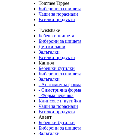
Tommee Tippee
Биберони за шишета
Чаши за пораснали
Всички продукти
Twistshake
Бебешки шишета
Биберони за шишета
Детски чаши
Залъгалки
Всички продукти
Канпол
Бебешки бутилки
Биберони за шишета
Залъгалки
- Анатомична форма
- Симетрична форма
- Форма черешка
Клипсове и кутийки
Чаши за пораснали
Всички продукти
Авент
Бебешки бутилки
Биберони за шишета
Залъгалки