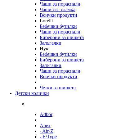
Чаши за пораснали
Чаши със сламка
Всички продукти
Lorelli
Бебешки бутилки
Чаши за пораснали
Биберони за шишета
Залъгалки
Нук
Бебешки бутилки
Биберони за шишета
Залъгалки
Чаши за пораснали
Всички продукти
Четки за шишета
Детски колички
Adbor
Anex
- Air-Z
- E/Type