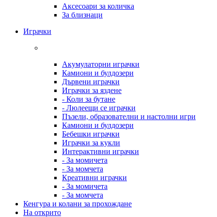
Аксесоари за количка
За близнаци
Играчки
Акумулаторни играчки
Камиони и булдозери
Дървени играчки
Играчки за яздене
- Коли за бутане
- Люлеещи се играчки
Пъзели, образователни и настолни игри
Камиони и булдозери
Бебешки играчки
Играчки за кукли
Интерактивни играчки
- За момичета
- За момчета
Креативни играчки
- За момичета
- За момчета
Кенгура и колани за прохождане
На открито