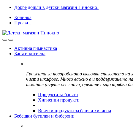
Skip
Skip
Добре дошли в детски магазин Пинокио!
to
to
Количка
navigation
content
Профил
Активна гимнастика
Баня и хигиена
Грижата за новороденото включва спазването на хи
чисти шкафове. Много важно е и поддържането на л
измийте ръцете със сапун, дрехите също трябва да
Продукти за банята
Хигиенни продукти
Всички продукти за баня и хигиена
Бебешки бутилки и биберони