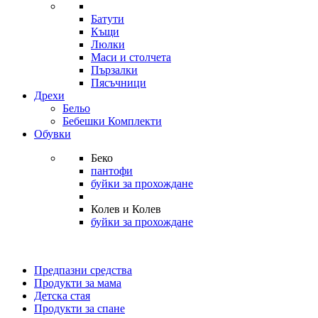
Батути
Къщи
Люлки
Маси и столчета
Пързалки
Пясъчници
Дрехи
Бельо
Бебешки Комплекти
Обувки
Беко
пантофи
буйки за прохождане
Колев и Колев
буйки за прохождане
Предпазни средства
Продукти за мама
Детска стая
Продукти за спане