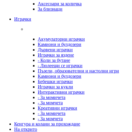
Аксесоари за количка
За близнаци
Играчки
Акумулаторни играчки
Камиони и булдозери
Дървени играчки
Играчки за яздене
- Коли за бутане
- Люлеещи се играчки
Пъзели, образователни и настолни игри
Камиони и булдозери
Бебешки играчки
Играчки за кукли
Интерактивни играчки
- За момичета
- За момчета
Креативни играчки
- За момичета
- За момчета
Кенгура и колани за прохождане
На открито