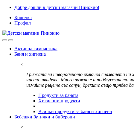
Skip
Skip
Добре дошли в детски магазин Пинокио!
to
to
Количка
navigation
content
Профил
Активна гимнастика
Баня и хигиена
Грижата за новороденото включва спазването на хи
чисти шкафове. Много важно е и поддържането на л
измийте ръцете със сапун, дрехите също трябва да
Продукти за банята
Хигиенни продукти
Всички продукти за баня и хигиена
Бебешки бутилки и биберони