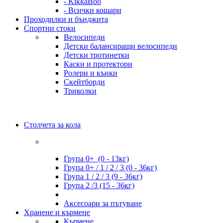
- KikkaBoo
- Всички кошари
Проходилки и бънджита
Спортни стоки
Велосипеди
Детски балансиращи велосипеди
Детски тротинетки
Каски и протектори
Ролери и кънки
Скейтборди
Триколки
Столчета за кола
Група 0+ (0 - 13кг)
Група 0+ / 1 / 2 / 3 (0 - 36кг)
Група 1 / 2 / 3 (9 - 36кг)
Група 2 /3 (15 - 36кг)
Аксесоари за пътуване
Хранене и кърмене
Кърмене