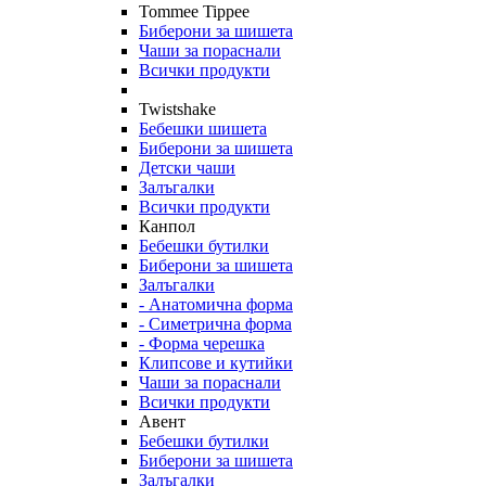
Tommee Tippee
Биберони за шишета
Чаши за пораснали
Всички продукти
Twistshake
Бебешки шишета
Биберони за шишета
Детски чаши
Залъгалки
Всички продукти
Канпол
Бебешки бутилки
Биберони за шишета
Залъгалки
- Анатомична форма
- Симетрична форма
- Форма черешка
Клипсове и кутийки
Чаши за пораснали
Всички продукти
Авент
Бебешки бутилки
Биберони за шишета
Залъгалки