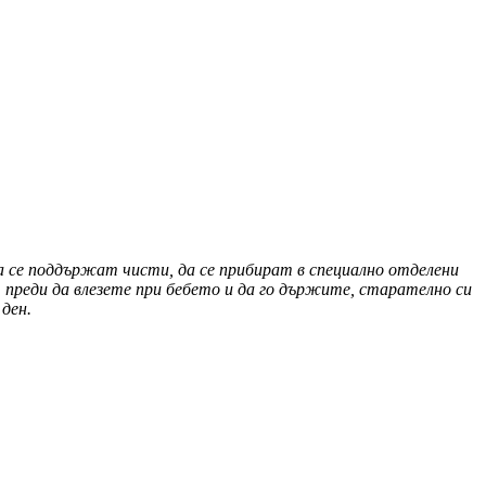
да се поддържат чисти, да се прибират в специално отделени
 преди да влезете при бебето и да го държите, старателно си
ден.