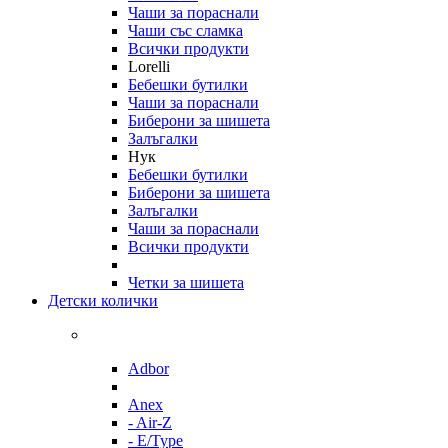
Чаши за пораснали
Чаши със сламка
Всички продукти
Lorelli
Бебешки бутилки
Чаши за пораснали
Биберони за шишета
Залъгалки
Нук
Бебешки бутилки
Биберони за шишета
Залъгалки
Чаши за пораснали
Всички продукти
Четки за шишета
Детски колички
Adbor
Anex
- Air-Z
- E/Type