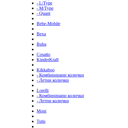
- L/Type
- M/Type
- Quant
Bebe-Mobile
Bexa
Buba
Cosatto
KinderKraft
Kikkaboo
- Комбинирани колички
- Летни колички
Lorelli
- Комбинирани колички
- Летни колички
Moni
Tutis