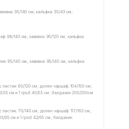
вивка: 95/140 см.; калъфка: 30/43 см.;
ф: 98/140 см.; завивка: 95/120 см.; калъфка:
к: 95/140 см.; завивка: 95/140 см.; калъфка:
ластик: 60/120 см.; долен чаршаф: 104/150 см.;
 33/55 см и 1 гръб 40/53 см ; балдахин 200/250см
ластик: 70/140 см.; долен чаршаф: 117/163 см.;
33/65 см и 1 гръб 42/65 см ; балдахин