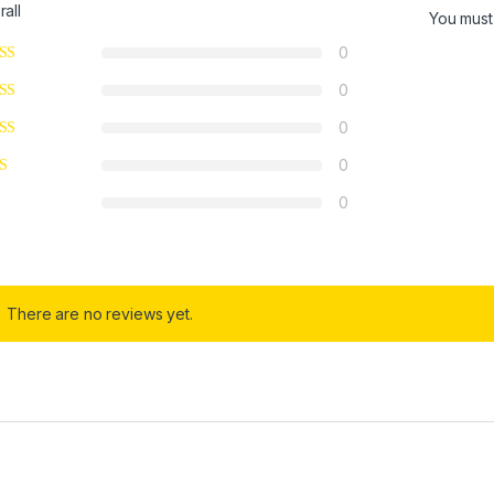
rall
You mus
0
0
0
0
0
There are no reviews yet.