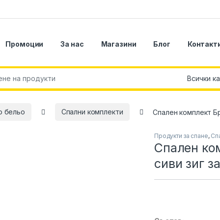
Промоции
За нас
Магазини
Блог
Контакт
r:
о бельо
Спални комплекти
Спален комплект Бр
Продукти за спане
,
Сп
Спален ко
сиви зиг з