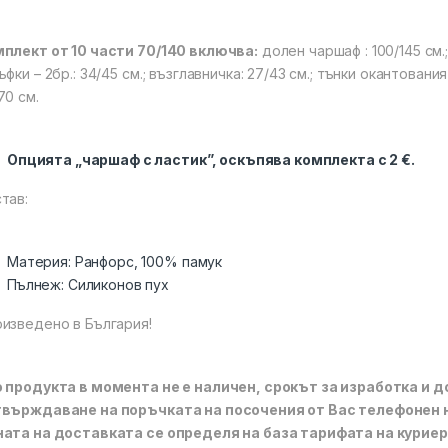
плект от 10 части 70/140 включва:
долен чаршаф : 100/145 см.; 
ъфки – 2бр.: 34/45 см.; възглавничка: 27/43 см.; тънки окантования
70 см.
Опцията „чаршаф с ластик”, оскъпява комплекта с 2
€
.
тав:
Материя: Ранфорс, 100% памук
Пълнеж: Силиконов пух
изведено в България!
 продукта в момента не е наличен, срокът за изработка и д
върждаване на поръчката на посочения от Вас телефонен 
ата на доставката се определя на база тарифата на куриер