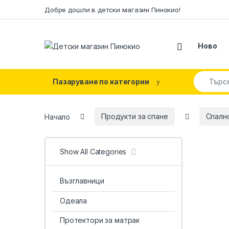
Skip to navigation
Skip to content
Добре дошли в детски магазин Пинокио!
Ново
Search fo
Пазаруване по категории
Начало
Продукти за спане
Спалн
Show All Categories
Възглавници
Одеала
Протектори за матрак