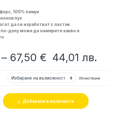
форс, 100% памук
конов пух
гат да се изработват с ластик
 по-долу може да намерите какво е
то
Price range: 22,5
–
67,50
€
44,01
лв.
т
Изчистване
родерия Зайчета сиви зиг заг DIZAIN BABY quantity
Добавяне в количката