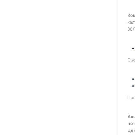
Ком
кал
36/
Със
Про
Ако
пот
Цен