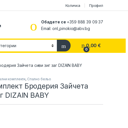
Количка
Профил
Обадете се
+359 888 39 09 37
и
Email:
onl_pinokio@abv.bg
0,00
€
0
одерия Зайчета сиви зиг заг DIZAIN BABY
ални комплекти
,
Спално бельо
мплект Бродерия Зайчета
аг DIZAIN BABY