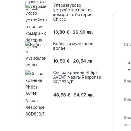
Ултразвуково
устройство против
комари - с батерия
Chicco
13,80
€
26,99
лв.
Бебешки музикален
Спа
волан
10,50
€
20,54
лв.
Сет за хранене Philips
AVENT Natural Response
Ком
SCD838/11
48,56
€
94,97
лв.
Ком
Ком
въз