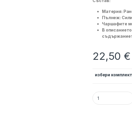
Състав:
Материя: Ран
Пълнеж: Сили
Чаршафите мо
В описанието
съдържание
22,50
€
избери комплек
Спален комплект Б