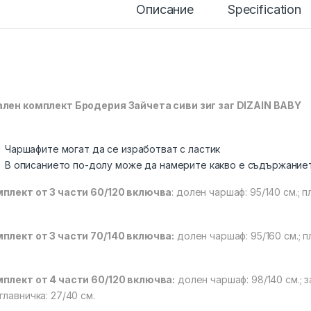
Описание
Specification
лен комплект Бродерия Зайчета сиви зиг заг DIZAIN BABY
Чаршафите могат да се изработват с ластик
В описанието по-долу може да намерите какво е съдържание
плект от 3 части 60/120 включва
: долен чаршаф: 95/140 см.; пл
плект от 3 части 70/140 включва:
долен чаршаф: 95/160 см.; пл
плект от 4 части 60/120 включва:
долен чаршаф: 98/140 см.; за
главничка: 27/40 см.