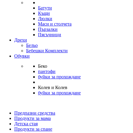
Батути
Къщи
Люлки
Маси и столчета
Пързалки
Пясъчници
Дрехи
Бельо
Бебешки Комплекти
Обувки
Беко
пантофи
буйки за прохождане
Колев и Колев
буйки за прохождане
Предпазни средства
Продукти за мама
Детска стая
Продукти за спане