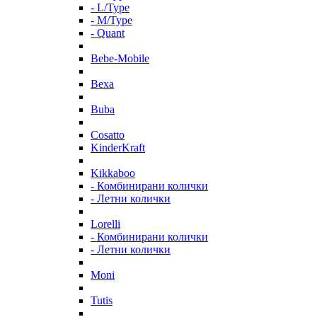
- L/Type
- M/Type
- Quant
Bebe-Mobile
Bexa
Buba
Cosatto
KinderKraft
Kikkaboo
- Комбинирани колички
- Летни колички
Lorelli
- Комбинирани колички
- Летни колички
Moni
Tutis