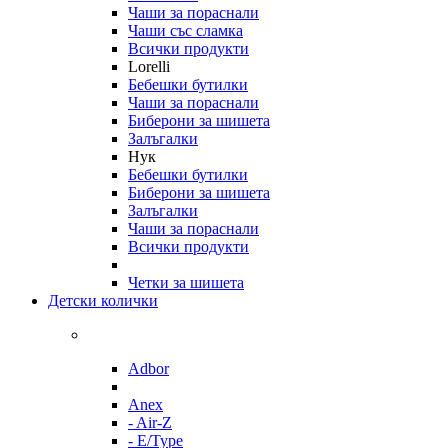
Чаши за пораснали
Чаши със сламка
Всички продукти
Lorelli
Бебешки бутилки
Чаши за пораснали
Биберони за шишета
Залъгалки
Нук
Бебешки бутилки
Биберони за шишета
Залъгалки
Чаши за пораснали
Всички продукти
Четки за шишета
Детски колички
Adbor
Anex
- Air-Z
- E/Type