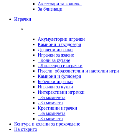
Аксесоари за количка
За близнаци
Играчки
Акумулаторни играчки
Камиони и булдозери
Дървени играчки
Играчки за яздене
- Коли за бутане
- Люлеещи се играчки
Пъзели, образователни и настолни игри
Камиони и булдозери
Бебешки играчки
Играчки за кукли
Интерактивни играчки
- За момичета
- За момчета
Креативни играчки
- За момичета
- За момчета
Кенгура и колани за прохождане
На открито