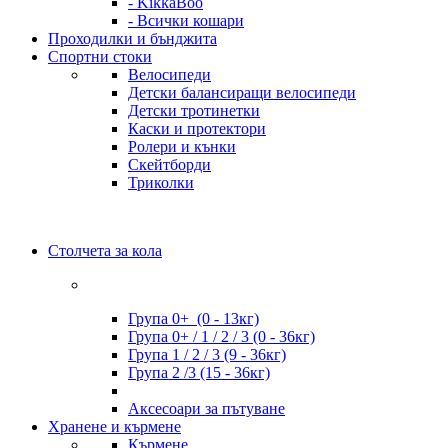
- KikkaBoo
- Всички кошари
Проходилки и бънджита
Спортни стоки
Велосипеди
Детски балансиращи велосипеди
Детски тротинетки
Каски и протектори
Ролери и кънки
Скейтборди
Триколки
Столчета за кола
Група 0+ (0 - 13кг)
Група 0+ / 1 / 2 / 3 (0 - 36кг)
Група 1 / 2 / 3 (9 - 36кг)
Група 2 /3 (15 - 36кг)
Аксесоари за пътуване
Хранене и кърмене
Кърмене