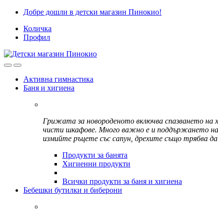
Skip
Skip
Добре дошли в детски магазин Пинокио!
to
to
Количка
navigation
content
Профил
Активна гимнастика
Баня и хигиена
Грижата за новороденото включва спазването на хи
чисти шкафове. Много важно е и поддържането на л
измийте ръцете със сапун, дрехите също трябва да
Продукти за банята
Хигиенни продукти
Всички продукти за баня и хигиена
Бебешки бутилки и биберони