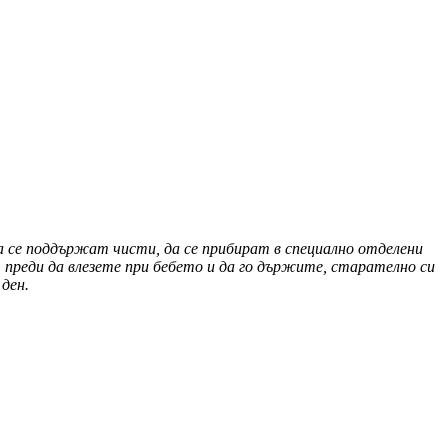
да се поддържат чисти, да се прибират в специално отделени
 преди да влезете при бебето и да го държите, старателно си
ден.