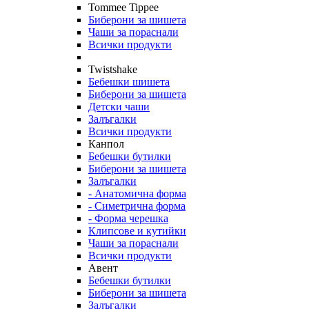
Tommee Tippee
Биберони за шишета
Чаши за пораснали
Всички продукти
Twistshake
Бебешки шишета
Биберони за шишета
Детски чаши
Залъгалки
Всички продукти
Канпол
Бебешки бутилки
Биберони за шишета
Залъгалки
- Анатомична форма
- Симетрична форма
- Форма черешка
Клипсове и кутийки
Чаши за пораснали
Всички продукти
Авент
Бебешки бутилки
Биберони за шишета
Залъгалки