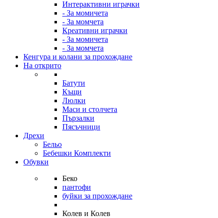
Интерактивни играчки
- За момичета
- За момчета
Креативни играчки
- За момичета
- За момчета
Кенгура и колани за прохождане
На открито
Батути
Къщи
Люлки
Маси и столчета
Пързалки
Пясъчници
Дрехи
Бельо
Бебешки Комплекти
Обувки
Беко
пантофи
буйки за прохождане
Колев и Колев