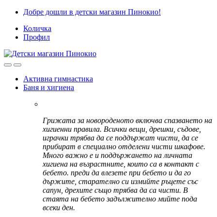
Skip
Skip
Добре дошли в детски магазин Пинокио!
to
to
Количка
navigation
content
Профил
Активна гимнастика
Баня и хигиена
Грижата за новороденото включва спазването на
хигиенни правила. Всички вещи, дрешки, съдове,
играчки трябва да се поддържат чисти, да се
прибират в специално отделени чисти шкафове.
Много важно е и поддържането на личната
хигиена на възрастните, които са в контакт с
бебето. преди да влезете при бебето и да го
държите, старателно си измийте ръцете със
сапун, дрехите също трябва да са чисти. В
стаята на бебето задължително мийте пода
всеки ден.