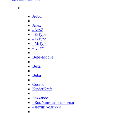
Adbor
Anex
- Air-Z
- E/Type
- L/Type
- M/Type
- Quant
Bebe-Mobile
Bexa
Buba
Cosatto
KinderKraft
Kikkaboo
- Комбинирани колички
- Летни колички