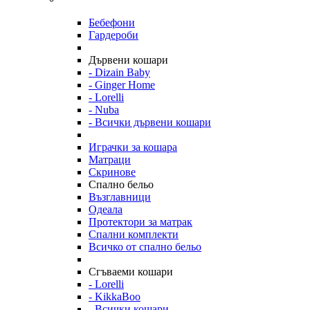
Бебефони
Гардероби
Дървени кошари
- Dizain Baby
- Ginger Home
- Lorelli
- Nuba
- Всички дървени кошари
Играчки за кошара
Матраци
Скринове
Спално бельо
Възглавници
Одеала
Протектори за матрак
Спални комплекти
Всичко от спално бельо
Сгъваеми кошари
- Lorelli
- KikkaBoo
- Всички кошари