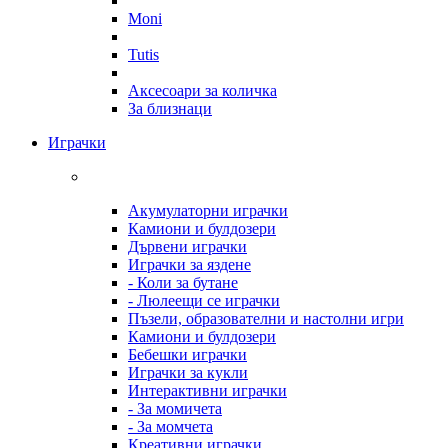
Moni
Tutis
Аксесоари за количка
За близнаци
Играчки
Акумулаторни играчки
Камиони и булдозери
Дървени играчки
Играчки за яздене
- Коли за бутане
- Люлеещи се играчки
Пъзели, образователни и настолни игри
Камиони и булдозери
Бебешки играчки
Играчки за кукли
Интерактивни играчки
- За момичета
- За момчета
Креативни играчки