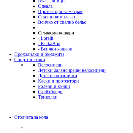
Възглавници
Одеала
Протектори за матрак
Спални комплекти
Всичко от спално бельо
Сгъваеми кошари
- Lorelli
- KikkaBoo
- Всички кошари
Проходилки и бънджита
Спортни стоки
Велосипеди
Детски балансиращи велосипеди
Детски тротинетки
Каски и протектори
Ролери и кънки
Скейтборди
Триколки
Столчета за кола