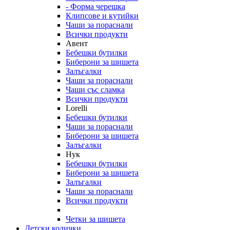
- Форма черешка
Клипсове и кутийки
Чаши за пораснали
Всички продукти
Авент
Бебешки бутилки
Биберони за шишета
Залъгалки
Чаши за пораснали
Чаши със сламка
Всички продукти
Lorelli
Бебешки бутилки
Чаши за пораснали
Биберони за шишета
Залъгалки
Нук
Бебешки бутилки
Биберони за шишета
Залъгалки
Чаши за пораснали
Всички продукти
Четки за шишета
Детски колички