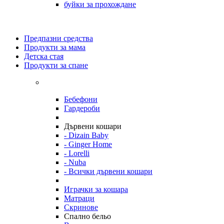
буйки за прохождане
Предпазни средства
Продукти за мама
Детска стая
Продукти за спане
Бебефони
Гардероби
Дървени кошари
- Dizain Baby
- Ginger Home
- Lorelli
- Nuba
- Всички дървени кошари
Играчки за кошара
Матраци
Скринове
Спално бельо