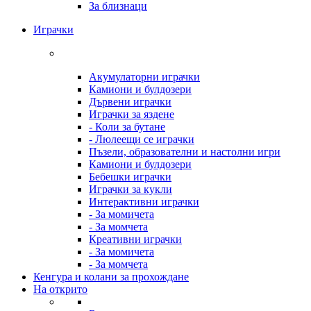
За близнаци
Играчки
Акумулаторни играчки
Камиони и булдозери
Дървени играчки
Играчки за яздене
- Коли за бутане
- Люлеещи се играчки
Пъзели, образователни и настолни игри
Камиони и булдозери
Бебешки играчки
Играчки за кукли
Интерактивни играчки
- За момичета
- За момчета
Креативни играчки
- За момичета
- За момчета
Кенгура и колани за прохождане
На открито