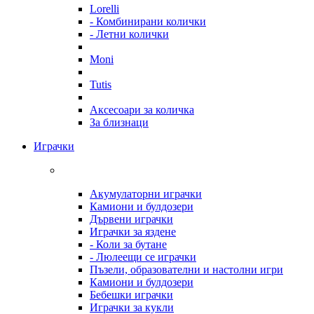
Lorelli
- Комбинирани колички
- Летни колички
Moni
Tutis
Аксесоари за количка
За близнаци
Играчки
Акумулаторни играчки
Камиони и булдозери
Дървени играчки
Играчки за яздене
- Коли за бутане
- Люлеещи се играчки
Пъзели, образователни и настолни игри
Камиони и булдозери
Бебешки играчки
Играчки за кукли