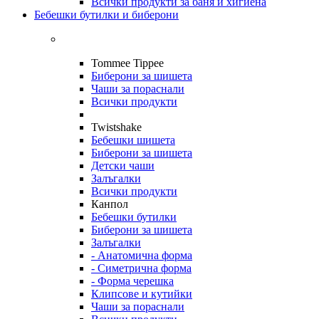
Всички продукти за баня и хигиена
Бебешки бутилки и биберони
Tommee Tippee
Биберони за шишета
Чаши за пораснали
Всички продукти
Twistshake
Бебешки шишета
Биберони за шишета
Детски чаши
Залъгалки
Всички продукти
Канпол
Бебешки бутилки
Биберони за шишета
Залъгалки
- Анатомична форма
- Симетрична форма
- Форма черешка
Клипсове и кутийки
Чаши за пораснали