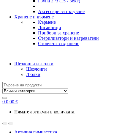
Група 2 /3 (15 - 36кг)
Аксесоари за пътуване
Хранене и кърмене
Кърмене
Лигавници
Прибори за хранене
Стерилизатори и нагреватели
Столчета за хранене
Шезлонги и люлки
Шезлонги
Люлки
Search
for:
0
0,00
€
Нямате артикули в количката.
Активна гимнастика