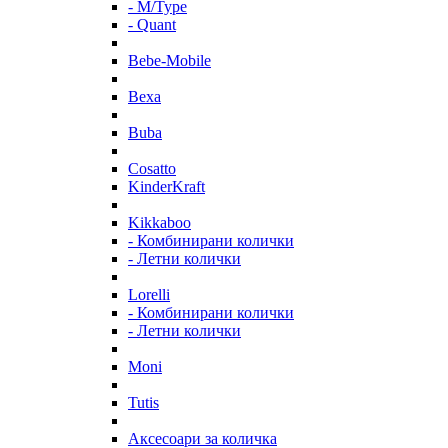
- M/Type
- Quant
Bebe-Mobile
Bexa
Buba
Cosatto
KinderKraft
Kikkaboo
- Комбинирани колички
- Летни колички
Lorelli
- Комбинирани колички
- Летни колички
Moni
Tutis
Аксесоари за количка