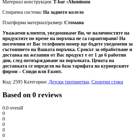
Материал конструкция:
T-bar :Aluminum
Спирачна система:
На задното колело
Платформа материал/размер:
Стомана
Уважаеми клиенти, уведомяваме Ви, че наличностите на
продуктите по време на поръчка не са гарантирани! На
посочения от Вас телефонен номер ще бъдете уведомени за
състоянието на Вашата поръчка. Срокът за обработване и
доставка на желания от Вас продукт е от 1 до 6 работни
дни, след потвърждаване на поръчката. Цената на
доставката се определя на база тарифата на куриерските
фирми – Спиди или Еконт.
Код:
2595
Категории:
Детски тротинетки
,
Спортни стоки
Based on 0 reviews
0.0
overall
0
0
0
0
0