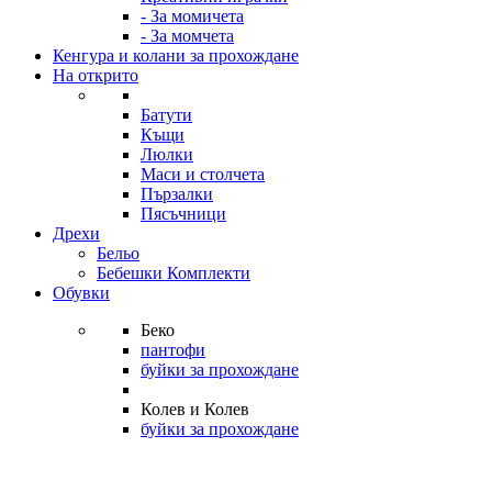
- За момичета
- За момчета
Кенгура и колани за прохождане
На открито
Батути
Къщи
Люлки
Маси и столчета
Пързалки
Пясъчници
Дрехи
Бельо
Бебешки Комплекти
Обувки
Беко
пантофи
буйки за прохождане
Колев и Колев
буйки за прохождане