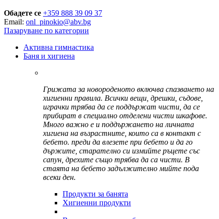
Обадете се
+359 888 39 09 37
Email:
onl_pinokio@abv.bg
Пазаруване по категории
Активна гимнастика
Баня и хигиена
Грижата за новороденото включва спазването на
хигиенни правила. Всички вещи, дрешки, съдове,
играчки трябва да се поддържат чисти, да се
прибират в специално отделени чисти шкафове.
Много важно е и поддържането на личната
хигиена на възрастните, които са в контакт с
бебето. преди да влезете при бебето и да го
държите, старателно си измийте ръцете със
сапун, дрехите също трябва да са чисти. В
стаята на бебето задължително мийте пода
всеки ден.
Продукти за банята
Хигиенни продукти