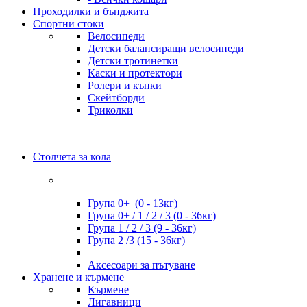
Проходилки и бънджита
Спортни стоки
Велосипеди
Детски балансиращи велосипеди
Детски тротинетки
Каски и протектори
Ролери и кънки
Скейтборди
Триколки
Столчета за кола
Група 0+ (0 - 13кг)
Група 0+ / 1 / 2 / 3 (0 - 36кг)
Група 1 / 2 / 3 (9 - 36кг)
Група 2 /3 (15 - 36кг)
Аксесоари за пътуване
Хранене и кърмене
Кърмене
Лигавници