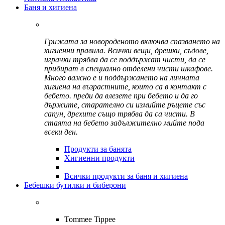
Баня и хигиена
Грижата за новороденото включва спазването на
хигиенни правила. Всички вещи, дрешки, съдове,
играчки трябва да се поддържат чисти, да се
прибират в специално отделени чисти шкафове.
Много важно е и поддържането на личната
хигиена на възрастните, които са в контакт с
бебето. преди да влезете при бебето и да го
държите, старателно си измийте ръцете със
сапун, дрехите също трябва да са чисти. В
стаята на бебето задължително мийте пода
всеки ден.
Продукти за банята
Хигиенни продукти
Всички продукти за баня и хигиена
Бебешки бутилки и биберони
Tommee Tippee