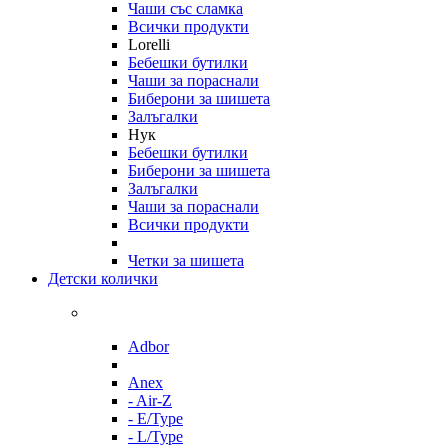
Чаши със сламка
Всички продукти
Lorelli
Бебешки бутилки
Чаши за пораснали
Биберони за шишета
Залъгалки
Нук
Бебешки бутилки
Биберони за шишета
Залъгалки
Чаши за пораснали
Всички продукти
Четки за шишета
Детски колички
Adbor
Anex
- Air-Z
- E/Type
- L/Type