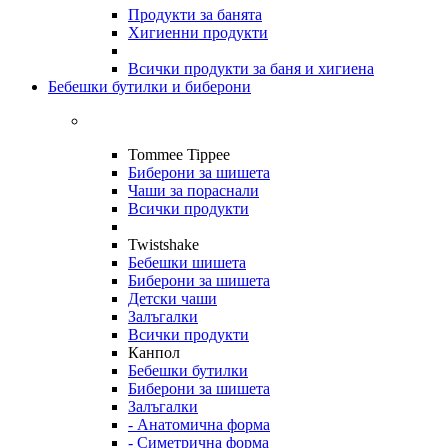
Продукти за банята
Хигиенни продукти
Всички продукти за баня и хигиена
Бебешки бутилки и биберони
Tommee Tippee
Биберони за шишета
Чаши за пораснали
Всички продукти
Twistshake
Бебешки шишета
Биберони за шишета
Детски чаши
Залъгалки
Всички продукти
Канпол
Бебешки бутилки
Биберони за шишета
Залъгалки
- Анатомична форма
- Симетрична форма