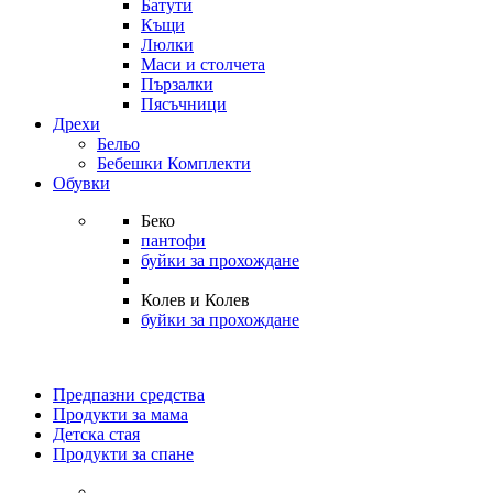
Батути
Къщи
Люлки
Маси и столчета
Пързалки
Пясъчници
Дрехи
Бельо
Бебешки Комплекти
Обувки
Беко
пантофи
буйки за прохождане
Колев и Колев
буйки за прохождане
Предпазни средства
Продукти за мама
Детска стая
Продукти за спане