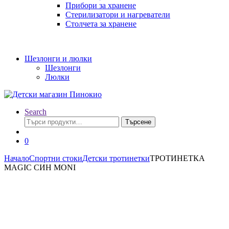
Прибори за хранене
Стерилизатори и нагреватели
Столчета за хранене
Шезлонги и люлки
Шезлонги
Люлки
Search
Търсене
Търсене
за:
0
Начало
Спортни стоки
Детски тротинетки
ТРОТИНЕТКА
MAGIC СИН MONI