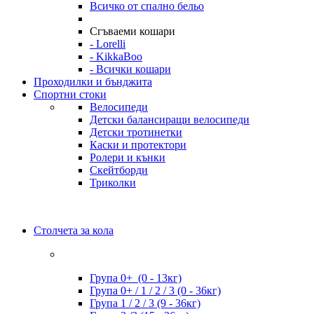
Всичко от спално бельо
Сгъваеми кошари
- Lorelli
- KikkaBoo
- Всички кошари
Проходилки и бънджита
Спортни стоки
Велосипеди
Детски балансиращи велосипеди
Детски тротинетки
Каски и протектори
Ролери и кънки
Скейтборди
Триколки
Столчета за кола
Група 0+ (0 - 13кг)
Група 0+ / 1 / 2 / 3 (0 - 36кг)
Група 1 / 2 / 3 (9 - 36кг)