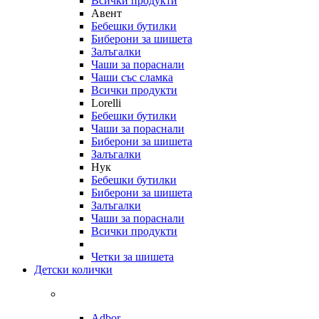
Всички продукти
Авент
Бебешки бутилки
Биберони за шишета
Залъгалки
Чаши за пораснали
Чаши със сламка
Всички продукти
Lorelli
Бебешки бутилки
Чаши за пораснали
Биберони за шишета
Залъгалки
Нук
Бебешки бутилки
Биберони за шишета
Залъгалки
Чаши за пораснали
Всички продукти
Четки за шишета
Детски колички
Adbor