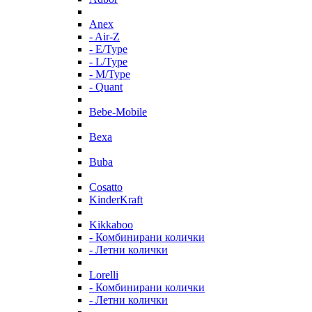
Anex
- Air-Z
- E/Type
- L/Type
- M/Type
- Quant
Bebe-Mobile
Bexa
Buba
Cosatto
KinderKraft
Kikkaboo
- Комбинирани колички
- Летни колички
Lorelli
- Комбинирани колички
- Летни колички