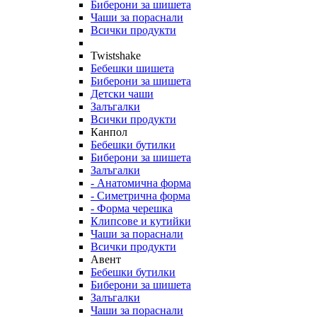
Биберони за шишета
Чаши за пораснали
Всички продукти
Twistshake
Бебешки шишета
Биберони за шишета
Детски чаши
Залъгалки
Всички продукти
Канпол
Бебешки бутилки
Биберони за шишета
Залъгалки
- Анатомична форма
- Симетрична форма
- Форма черешка
Клипсове и кутийки
Чаши за пораснали
Всички продукти
Авент
Бебешки бутилки
Биберони за шишета
Залъгалки
Чаши за пораснали