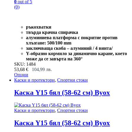
0
out of 5
(0)
ръкохватки
твърда крачна спирачка
алуминиева платформа с покритие против
хлъзгане: 500/100 mm
заключваща скоба – алуминий / 4 винта/
Y-образно кормило за динамично каране, което
може да се завърта на 360°
SKU: 1484
53,68
€
104,99
лв.
Опции
This
Каски и протектори
,
Спортни стоки
product
has
Каска Y15 бял (58-62 см) Byox
multiple
variants.
The
Каски и протектори
,
Спортни стоки
options
may
Каска Y15 бял (58-62 см) Byox
be
chosen