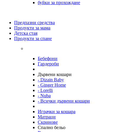
буйки за прохождане
Предпазни средства
Продукти за мама
Детска стая
Продукти за спане
Бебефони
Гардероби
Дървени кошари
- Dizain Baby
- Ginger Home
- Lorelli
- Nuba
- Всички дървени кошари
Играчки за кошара
Матраци
Скринове
Спално бельо