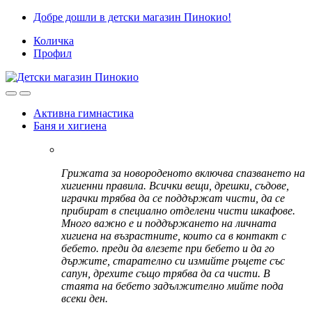
Skip
Skip
Добре дошли в детски магазин Пинокио!
to
to
Количка
navigation
content
Профил
Активна гимнастика
Баня и хигиена
Грижата за новороденото включва спазването на
хигиенни правила. Всички вещи, дрешки, съдове,
играчки трябва да се поддържат чисти, да се
прибират в специално отделени чисти шкафове.
Много важно е и поддържането на личната
хигиена на възрастните, които са в контакт с
бебето. преди да влезете при бебето и да го
държите, старателно си измийте ръцете със
сапун, дрехите също трябва да са чисти. В
стаята на бебето задължително мийте пода
всеки ден.