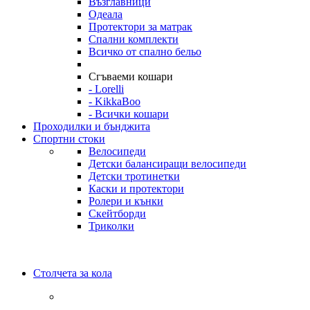
Възглавници
Одеала
Протектори за матрак
Спални комплекти
Всичко от спално бельо
Сгъваеми кошари
- Lorelli
- KikkaBoo
- Всички кошари
Проходилки и бънджита
Спортни стоки
Велосипеди
Детски балансиращи велосипеди
Детски тротинетки
Каски и протектори
Ролери и кънки
Скейтборди
Триколки
Столчета за кола