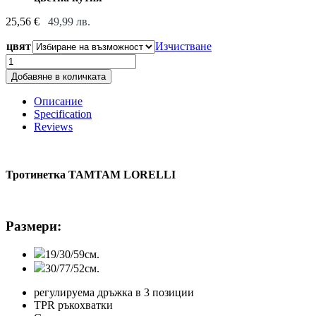
25,56
€
49,99
лв.
цвят
Изчистване
Тротинетка
TAMTAM
Добавяне в количката
LORELLI
quantity
Описание
Specification
Reviews
Тротинетка TAMTAM LORELLI
Размери:
19/30/59см.
30/77/52см.
регулируема дръжка в 3 позиции
TPR ръкохватки