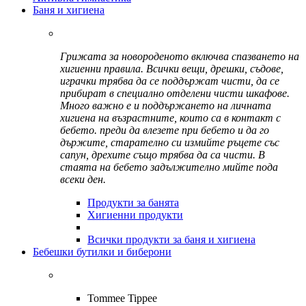
Баня и хигиена
Грижата за новороденото включва спазването на
хигиенни правила. Всички вещи, дрешки, съдове,
играчки трябва да се поддържат чисти, да се
прибират в специално отделени чисти шкафове.
Много важно е и поддържането на личната
хигиена на възрастните, които са в контакт с
бебето. преди да влезете при бебето и да го
държите, старателно си измийте ръцете със
сапун, дрехите също трябва да са чисти. В
стаята на бебето задължително мийте пода
всеки ден.
Продукти за банята
Хигиенни продукти
Всички продукти за баня и хигиена
Бебешки бутилки и биберони
Tommee Tippee