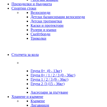
Проходилки и бънджита
Спортни стоки
Велосипеди
Детски балансиращи велосипеди
Детски тротинетки
Каски и протектори
Ролери и кънки
Скейтборди
Триколки
Столчета за кола
Група 0+ (0 - 13кг)
Група 0+ / 1 / 2 / 3 (0 - 36кг)
Група 1 / 2 / 3 (9 - 36кг)
Група 2 /3 (15 - 36кг)
Аксесоари за пътуване
Хранене и кърмене
Кърмене
Лигавници