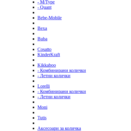
- M/Type
- Quant
Bebe-Mobile
Bexa
Buba
Cosatto
KinderKraft
Kikkaboo
- Комбинирани колички
- Летни колички
Lorelli
- Комбинирани колички
- Летни колички
Moni
Tutis
Аксесоари за количка