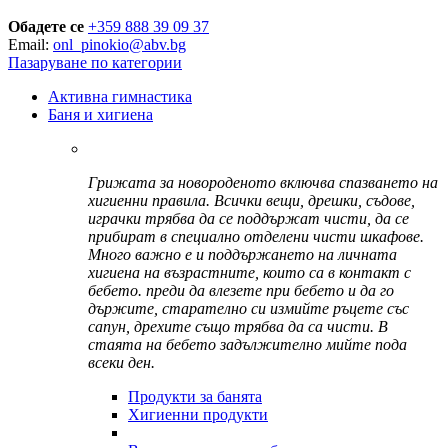
Обадете се
+359 888 39 09 37
Email:
onl_pinokio@abv.bg
Пазаруване по категории
Активна гимнастика
Баня и хигиена
Грижата за новороденото включва спазването на
хигиенни правила. Всички вещи, дрешки, съдове,
играчки трябва да се поддържат чисти, да се
прибират в специално отделени чисти шкафове.
Много важно е и поддържането на личната
хигиена на възрастните, които са в контакт с
бебето. преди да влезете при бебето и да го
държите, старателно си измийте ръцете със
сапун, дрехите също трябва да са чисти. В
стаята на бебето задължително мийте пода
всеки ден.
Продукти за банята
Хигиенни продукти