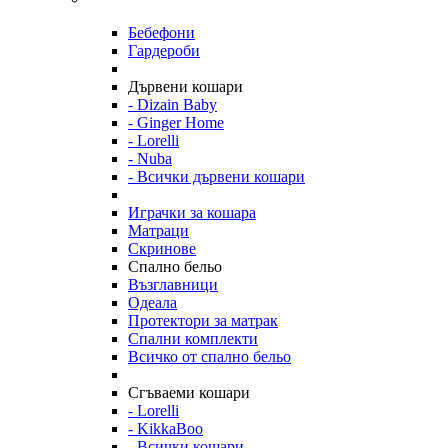
Бебефони
Гардероби
Дървени кошари
- Dizain Baby
- Ginger Home
- Lorelli
- Nuba
- Всички дървени кошари
Играчки за кошара
Матраци
Скринове
Спално бельо
Възглавници
Одеала
Протектори за матрак
Спални комплекти
Всичко от спално бельо
Сгъваеми кошари
- Lorelli
- KikkaBoo
- Всички кошари