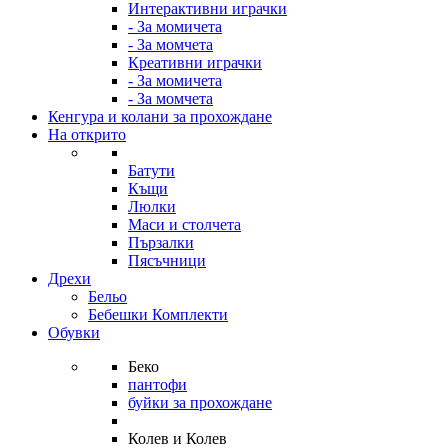
Интерактивни играчки
- За момичета
- За момчета
Креативни играчки
- За момичета
- За момчета
Кенгура и колани за прохождане
На открито
Батути
Къщи
Люлки
Маси и столчета
Пързалки
Пясъчници
Дрехи
Бельо
Бебешки Комплекти
Обувки
Беко
пантофи
буйки за прохождане
Колев и Колев