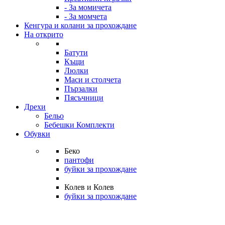
- За момичета
- За момчета
Кенгура и колани за прохождане
На открито
Батути
Къщи
Люлки
Маси и столчета
Пързалки
Пясъчници
Дрехи
Бельо
Бебешки Комплекти
Обувки
Беко
пантофи
буйки за прохождане
Колев и Колев
буйки за прохождане