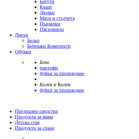
Батути
Къщи
Люлки
Маси и столчета
Пързалки
Пясъчници
Дрехи
Бельо
Бебешки Комплекти
Обувки
Беко
пантофи
буйки за прохождане
Колев и Колев
буйки за прохождане
Предпазни средства
Продукти за мама
Детска стая
Продукти за спане