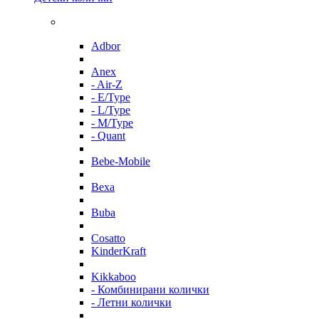
Adbor
Anex
- Air-Z
- E/Type
- L/Type
- M/Type
- Quant
Bebe-Mobile
Bexa
Buba
Cosatto
KinderKraft
Kikkaboo
- Комбинирани колички
- Летни колички