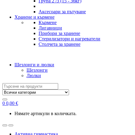
Група 2 /3 (15 - 36кг)
Аксесоари за пътуване
Хранене и кърмене
Кърмене
Лигавници
Прибори за хранене
Стерилизатори и нагреватели
Столчета за хранене
Шезлонги и люлки
Шезлонги
Люлки
Search
for:
0
0,00
€
Нямате артикули в количката.
Активна гимнастика