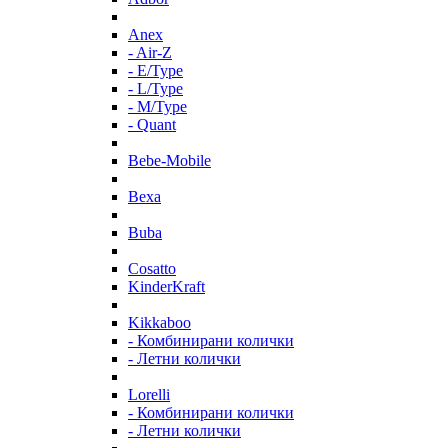
Anex
- Air-Z
- E/Type
- L/Type
- M/Type
- Quant
Bebe-Mobile
Bexa
Buba
Cosatto
KinderKraft
Kikkaboo
- Комбинирани колички
- Летни колички
Lorelli
- Комбинирани колички
- Летни колички