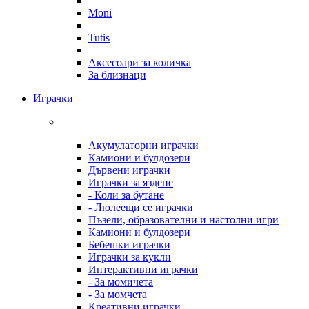
Moni
Tutis
Аксесоари за количка
За близнаци
Играчки
Акумулаторни играчки
Камиони и булдозери
Дървени играчки
Играчки за яздене
- Коли за бутане
- Люлеещи се играчки
Пъзели, образователни и настолни игри
Камиони и булдозери
Бебешки играчки
Играчки за кукли
Интерактивни играчки
- За момичета
- За момчета
Креативни играчки