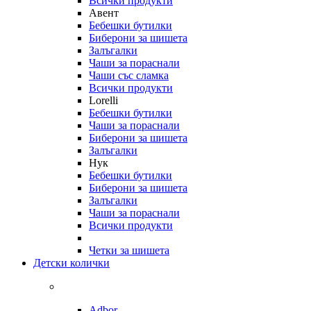
Всички продукти
Авент
Бебешки бутилки
Биберони за шишета
Залъгалки
Чаши за пораснали
Чаши със сламка
Всички продукти
Lorelli
Бебешки бутилки
Чаши за пораснали
Биберони за шишета
Залъгалки
Нук
Бебешки бутилки
Биберони за шишета
Залъгалки
Чаши за пораснали
Всички продукти
Четки за шишета
Детски колички
Adbor