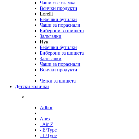
Чаши със сламка
Всички продукти
Lorelli
Бебешки бутилки
Чаши за пораснали
Биберони за шишета
Залъгалки
Нук
Бебешки бутилки
Биберони за шишета
Залъгалки
Чаши за пораснали
Всички продукти
Четки за шишета
Детски колички
Adbor
Anex
- Air-Z
- E/Type
- L/Type