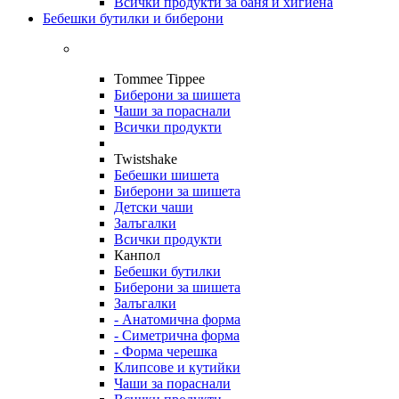
Всички продукти за баня и хигиена
Бебешки бутилки и биберони
Tommee Tippee
Биберони за шишета
Чаши за пораснали
Всички продукти
Twistshake
Бебешки шишета
Биберони за шишета
Детски чаши
Залъгалки
Всички продукти
Канпол
Бебешки бутилки
Биберони за шишета
Залъгалки
- Анатомична форма
- Симетрична форма
- Форма черешка
Клипсове и кутийки
Чаши за пораснали