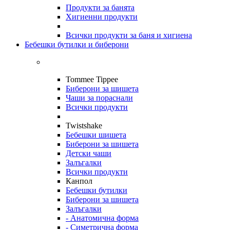
Продукти за банята
Хигиенни продукти
Всички продукти за баня и хигиена
Бебешки бутилки и биберони
Tommee Tippee
Биберони за шишета
Чаши за пораснали
Всички продукти
Twistshake
Бебешки шишета
Биберони за шишета
Детски чаши
Залъгалки
Всички продукти
Канпол
Бебешки бутилки
Биберони за шишета
Залъгалки
- Анатомична форма
- Симетрична форма