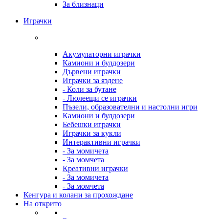
За близнаци
Играчки
Акумулаторни играчки
Камиони и булдозери
Дървени играчки
Играчки за яздене
- Коли за бутане
- Люлеещи се играчки
Пъзели, образователни и настолни игри
Камиони и булдозери
Бебешки играчки
Играчки за кукли
Интерактивни играчки
- За момичета
- За момчета
Креативни играчки
- За момичета
- За момчета
Кенгура и колани за прохождане
На открито