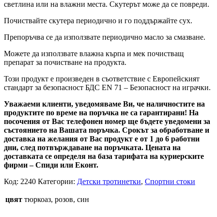
светлина или на влажни места. Скутерът може да се повреди.
Почиствайте скутера периодично и го поддържайте сух.
Препоръчва се да използвате периодично масло за смазване.
Можете да използвате влажна кърпа и мек почистващ
препарат за почистване на продукта.
Този продукт е произведен в съответствие с Европейският
стандарт за безопасност БДС EN 71 – Безопасност на играчки.
Уважаеми клиенти, уведомяваме Ви, че наличностите на
продуктите по време на поръчка не са гарантирани! На
посочения от Вас телефонен номер ще бъдете уведомени за
състоянието на Вашата поръчка. Срокът за обработване и
доставка на желания от Вас продукт е от 1 до 6 работни
дни, след потвърждаване на поръчката. Цената на
доставката се определя на база тарифата на куриерските
фирми – Спиди или Еконт.
Код:
2240
Категории:
Детски тротинетки
,
Спортни стоки
цвят
тюркоаз, розов, син