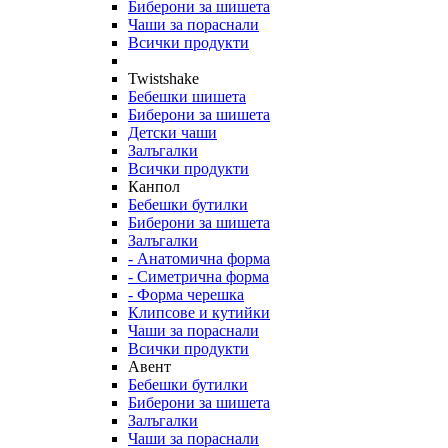
Биберони за шишета
Чаши за пораснали
Всички продукти
Twistshake
Бебешки шишета
Биберони за шишета
Детски чаши
Залъгалки
Всички продукти
Канпол
Бебешки бутилки
Биберони за шишета
Залъгалки
- Анатомична форма
- Симетрична форма
- Форма черешка
Клипсове и кутийки
Чаши за пораснали
Всички продукти
Авент
Бебешки бутилки
Биберони за шишета
Залъгалки
Чаши за пораснали