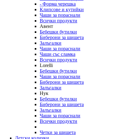
- Форма черешка
Клипсове и кутийки
Чаши за пораснали
Всички продукти
Авент
Бебешки бутилки
Биберони за шишета
Залъгалки
Чаши за пораснали
Чаши със сламка
Всички продукти
Lorelli
Бебешки бутилки
Чаши за пораснали
Биберони за шишета
Залъгалки
Нук
Бебешки бутилки
Биберони за шишета
Залъгалки
Чаши за пораснали
Всички продукти
Четки за шишета
Детски колички