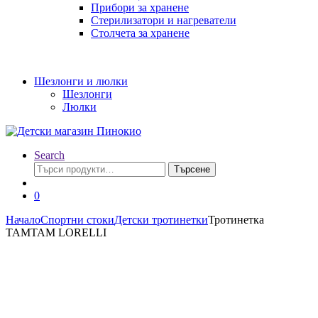
Прибори за хранене
Стерилизатори и нагреватели
Столчета за хранене
Шезлонги и люлки
Шезлонги
Люлки
Search
Търсене
Търсене
за:
0
Начало
Спортни стоки
Детски тротинетки
Тротинетка
TAMTAM LORELLI