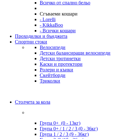
Всичко от спално бельо
Сгъваеми кошари
- Lorelli
- KikkaBoo
- Всички кошари
Проходилки и бънджита
Спортни стоки
Велосипеди
Детски балансиращи велосипеди
Детски тротинетки
Каски и протектори
Ролери и кънки
Скейтборди
Триколки
Столчета за кола
Група 0+ (0 - 13кг)
Група 0+ / 1 / 2 / 3 (0 - 36кг)
Група 1 / 2 / 3 (9 - 36кг)