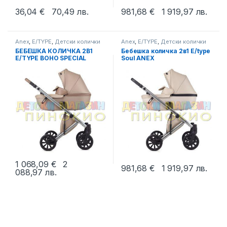
36,04
€
70,49
лв.
981,68
€
1 919,97
лв.
This product has multiple variants. The options may be chosen 
Anex
,
E/TYPE
,
Детски колички
Anex
,
E/TYPE
,
Детски колички
БЕБЕШКА КОЛИЧКА 2В1
Бебешка количка 2в1 E/type
E/TYPE BOHO SPECIAL
Soul ANEX
EDITION ANEX
1 068,09
€
2
981,68
€
1 919,97
лв.
088,97
лв.