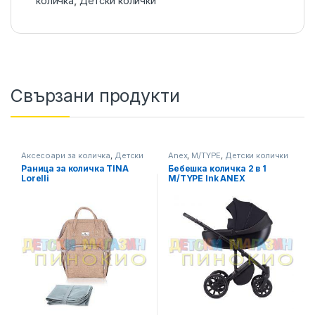
количка
,
Детски колички
Свързани продукти
Аксесоари за количка
,
Детски
Anex
,
M/TYPE
,
Детски колички
колички
Раница за количка TINA
Бебешка количка 2 в 1
Lorelli
M/TYPE Ink ANEX