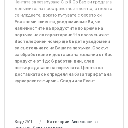
Чантата за пазаруване Clip & Go Bag ви предлага
допълнително пространство за всичко, от което
се нуждаете, докато пътувате с бебето си.
Уважаеми клиенти, уведомяваме Ви, че
наличностите на продуктите по време на
поръчка не са гарантирани! На посочения от
Вас телефонен номер ще бъдете уведомени
за състоянието на Вашата поръчка. Срокът
за обработване и доставка на желания от Вас
продукт е от 1 до 6 работни дни, след
потвърждаване на поръчката. Цената на
доставката се определя на база тарифата на
куриерските фирми – Спиди или Еконт.
Код:
2511
Категории:
Аксесоари за