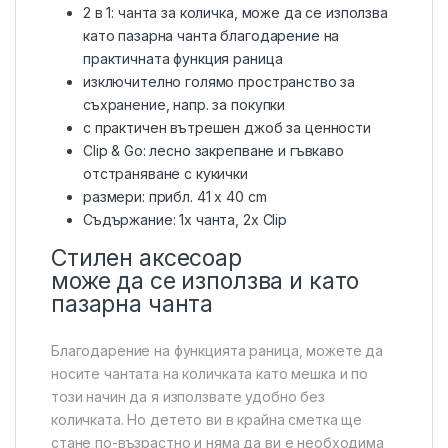
2 в 1: чанта за количка, може да се използва
като пазарна чанта благодарение на
практичната функция раница
изключително голямо пространство за
съхранение, напр. за покупки
с практичен вътрешен джоб за ценности
Clip & Go: лесно закрепване и гъвкаво
отстраняване с кукички
размери: прибл. 41 х 40 cm
Съдържание: 1x чанта, 2x Clip
Стилен аксесоар
може да се използва и като
пазарна чанта
Благодарение на функцията раница, можете да
носите чантата на количката като мешка и по
този начин да я използвате удобно без
количката. Но детето ви в крайна сметка ще
стане по-възрастно и няма да ви е необходима