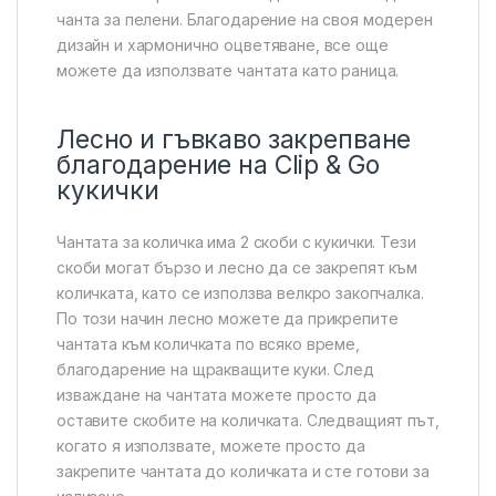
чанта за пелени. Благодарение на своя модерен
дизайн и хармонично оцветяване, все още
можете да използвате чантата като раница.
Лесно и гъвкаво закрепване
благодарение на Clip & Go
кукички
Чантата за количка има 2 скоби с кукички. Тези
скоби могат бързо и лесно да се закрепят към
количката, като се използва велкро закопчалка.
По този начин лесно можете да прикрепите
чантата към количката по всяко време,
благодарение на щракващите куки. След
изваждане на чантата можете просто да
оставите скобите на количката. Следващият път,
когато я използвате, можете просто да
закрепите чантата до количката и сте готови за