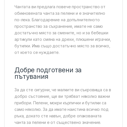
Чантата ви предлага повече пространство от
обикновената чанта за пелени и е значително
по-лека. Благодарение на допълнителното
пространство за съхранение, имате не само
достатъчно място за смените, но и за бебешки
артикули като смяна на дрехи, плюшени играчки,
бутилки. Има също достатъчно място за всичко,
от което се нуждаете.
Добре подготвени за
пътувания
За да сте сигурни, че малките ви съкровища са в
добро състояние, ще ви трябват няколко важни
прибори. Пелени, мокри кърпички и бутилки са
само няколко. За да имате наистина всичко под
ръка, докато сте навън, добре опакованата
чанта за пелени е от съществено значение.