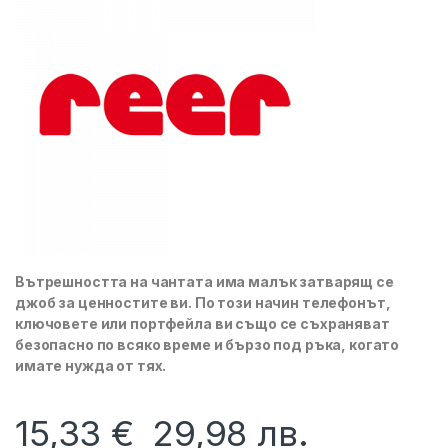
Вътрешността на чантата има малък затварящ се
джоб за ценностите ви. По този начин телефонът,
ключовете или портфейла ви също се съхраняват
безопасно по всяко време и бързо под ръка, когато
имате нужда от тях.
15,33
€
29,98
лв.