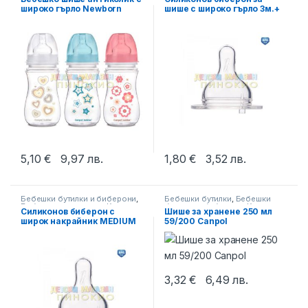
широко гърло Newborn
шише с широко гърло 3м.+
Baby 240 мл. 35/217 Canpol
21/720Canpol
5,10
€
9,97
лв.
1,80
€
3,52
лв.
This product has multiple variants. The options may be chosen 
Бебешки бутилки и биберони
,
Бебешки бутилки
,
Бебешки
Биберони за шишета
,
Канпол
бутилки и биберони
,
Канпол
Силиконов биберон с
Шише за хранене 250 мл
широк накрайник MEDIUM
59/200 Canpol
21/721 CANPOL 6 м
3,32
€
6,49
лв.
This product has multiple varia