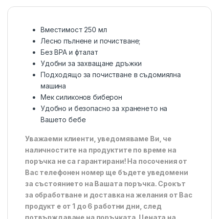
Вместимост 250 мл
Лесно пълнене и почистване;
Без BPA и фталат
Удобни за захващане дръжки
Подходящо за почистване в съдомиялна
машина
Мек силиконов биберон
Удобно и безопасно за храненето на
Вашето бебе
Уважаеми клиенти, уведомяваме Ви, че
наличностите на продуктите по време на
поръчка не са гарантирани! На посочения от
Вас телефонен номер ще бъдете уведомени
за състоянието на Вашата поръчка. Срокът
за обработване и доставка на желания от Вас
продукт е от 1 до 6 работни дни, след
потвърждаване на поръчката. Цената на