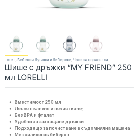
Lorelli
,
Бебешки бутилки и биберони
,
Чаши за пораснали
Шише с дръжки “MY FRIEND” 250
мл LORELLI
Вместимост 250 мл
Лесно пълнене и почистване;
Без BPA и фталат
Удобни за захващане дръжки
Подходящо за почистване в съдомиялна машина
Мек силиконов биберон