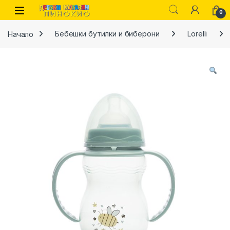
Skip to navigation
Skip to content
0
Начало
Бебешки бутилки и биберони
Lorelli