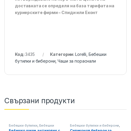
доставката се определя на база тарифата на
куриерските фирми – Спиди или Еконт
Код:
3435
Категории:
Lorelli
,
Бебешки
бутилки и биберони
,
Чаши за пораснали
Свързани продукти
Бебешки бутилки
,
Бебешки
Бебешки бутилки и биберони
,
бутилки и биберони
,
Канпол
Биберони за шишета
,
Канпол
Бебешко шише антиколик с
Силиконов биберон за