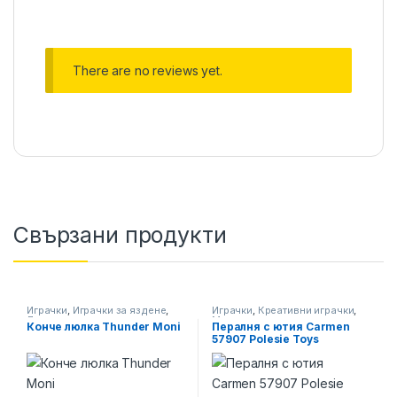
There are no reviews yet.
Свързани продукти
Играчки
,
Играчки за яздене
,
Играчки
,
Креативни играчки
,
Люлеещи се играчки
Момичета
Конче люлка Thunder Moni
Пералня с ютия Carmen
57907 Polesie Toys