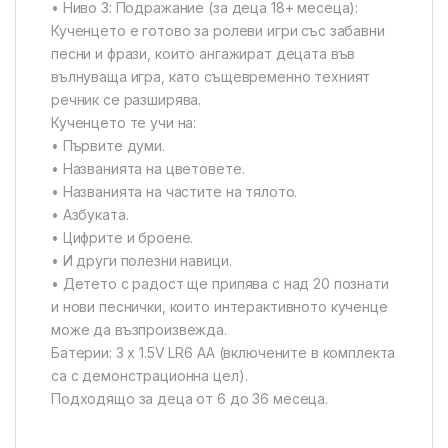
• Ниво 3: Подражание (за деца 18+ месеца):
Кученцето е готово за ролеви игри със забавни
песни и фрази, които ангажират децата във
вълнуваща игра, като същевременно техният
речник се разширява.
Кученцето те учи на:
• Първите думи.
• Названията на цветовете.
• Названията на частите на тялото.
• Азбуката.
• Цифрите и броене.
• И други полезни навици.
• Детето с радост ще припява с над 20 познати
и нови песнички, които интерактивното кученце
може да възпроизвежда.
Батерии: 3 х 1.5V LR6 AA (включените в комплекта
са с демонстрационна цел).
Подходящо за деца от 6 до 36 месеца.