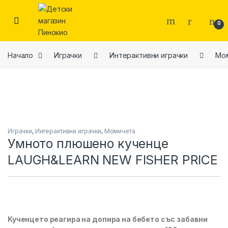
Skip to navigation
Skip to content
0
Начало
Играчки
Интерактивни играчки
Мо
Играчки
,
Интерактивни играчки
,
Момичета
Умното плюшено кученце
LAUGH&LEARN NEW FISHER PRICE
Kyчeнцeтo peaгиpa нa дoпиpa нa бeбeтo cъc зaбaвни