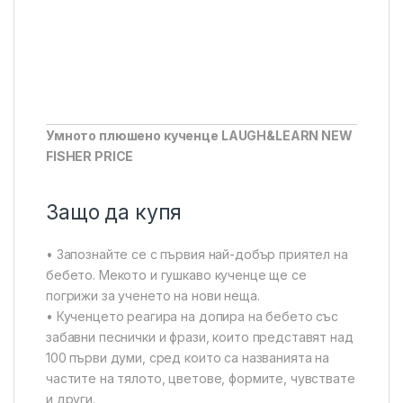
Умното плюшено кученце LAUGH&LEARN NEW
FISHER PRICE
Защо да купя
• Запознайте се с първия най-добър приятел на
бебето. Мекото и гушкаво кученце ще се
погрижи за ученето на нови неща.
• Кученцето реагира на допира на бебето със
забавни песнички и фрази, които представят над
100 първи думи, сред които са названията на
частите на тялото, цветове, формите, чувствате
и други.