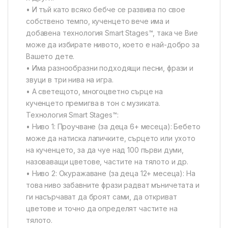
• И тъй като всяко бебче се развива по свое
собствено темпо, кученцето вече има и
добавена технология Smart Stages™, така че Вие
може да избирате нивото, което е най-добро за
Вашето дете.
• Има разнообразни подходящи песни, фрази и
звуци в три нива на игра.
• А светещото, многоцветно сърце на
кученцето премигва в тон с музиката.
Технология Smart Stages™:
• Ниво 1: Проучване (за деца 6+ месеца): Бебето
може да натиска лапичките, сърцето или ухото
на кученцето, за да чуе над 100 първи думи,
назоваващи цветове, частите на тялото и др.
• Ниво 2: Окуражаване (за деца 12+ месеца): На
това ниво забавните фрази радват мъничетата и
ги насърчават да броят сами, да откриват
цветове и точно да определят частите на
тялото.