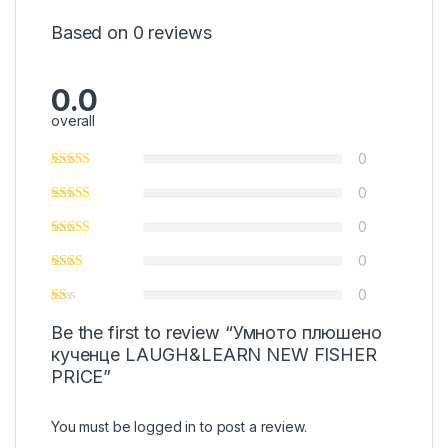
Based on 0 reviews
0.0
overall
0
0
0
0
0
Be the first to review “Умното плюшено
кученце LAUGH&LEARN NEW FISHER
PRICE”
You must be
logged in
to post a review.