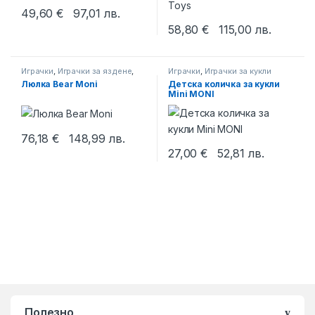
49,60
€
97,01
лв.
58,80
€
115,00
лв.
Играчки
,
Играчки за яздене
,
Играчки
,
Играчки за кукли
Люлеещи се играчки
Люлка Bear Moni
Детска количка за кукли
Mini MONI
76,18
€
148,99
лв.
27,00
€
52,81
лв.
Полезно