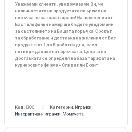
Уважаеми клиенти, уведомяваме Ви, че
наличностите на продуктите по време на
поръчка не са гарантирани! На посочения от
Вас телефонен номер ще бъдете уведомени
за състоянието на Вашата поръчка. Срокът
за обработване и доставка на желания от Вас
продукт е от 1 до 6 работни дни, след
потвърждаване на поръчката. Цената на
доставката се определя на база тарифата на
куриерските фирми – Спиди или Еконт.
Код:
1306
Категории:
Играчки
,
Интерактивни играчки
,
Момичета