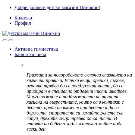
Skip
Skip
Добре дошли в детски магазин Пинокио!
to
to
Количка
navigation
content
Профил
Активна гимнастика
Баня и хигиена
Грижата за новороденото включва спазването на
хигиенни правила. Всички вещи, дрешки, съдове,
играчки трябва да се поддържат чисти, да се
прибират в специално отделени чисти шкафове.
Много важно е и поддържането на личната
хигиена на възрастните, които са в контакт с
бебето. преди да влезете при бебето и да го
държите, старателно си измийте ръцете със
сапун, дрехите също трябва да са чисти. В
стаята на бебето задължително мийте пода
всеки ден.