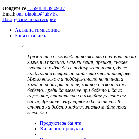
Обадете се
+359 888 39 09 37
Email:
onl_pinokio@abv.bg
Пазаруване по категории
Активна гимнастика
Баня и хигиена
Грижата за новороденото включва спазването на
хигиенни правила. Всички вещи, дрешки, съдове,
играчки трябва да се поддържат чисти, да се
прибират в специално отделени чисти шкафове.
Много важно е и поддържането на личната
хигиена на възрастните, които са в контакт с
бебето. преди да влезете при бебето и да го
държите, старателно си измийте ръцете със
сапун, дрехите също трябва да са чисти. В
стаята на бебето задължително мийте пода
всеки ден.
Продукти за банята
Хигиенни продукти