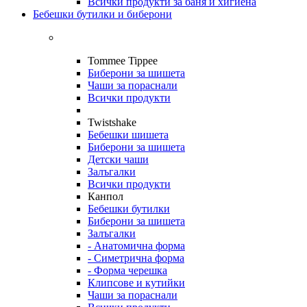
Всички продукти за баня и хигиена
Бебешки бутилки и биберони
Tommee Tippee
Биберони за шишета
Чаши за пораснали
Всички продукти
Twistshake
Бебешки шишета
Биберони за шишета
Детски чаши
Залъгалки
Всички продукти
Канпол
Бебешки бутилки
Биберони за шишета
Залъгалки
- Анатомична форма
- Симетрична форма
- Форма черешка
Клипсове и кутийки
Чаши за пораснали