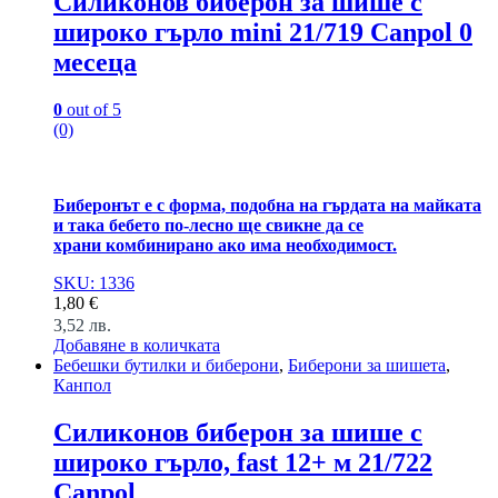
Силиконов биберон за шише с
широко гърло mini 21/719 Canpol 0
месеца
0
out of 5
(0)
Биберонът е с форма, подобна на гърдата на майката
и така бебето по-лесно ще свикне да се
храни комбинирано ако има необходимост.
SKU: 1336
1,80
€
3,52
лв.
Добавяне в количката
Бебешки бутилки и биберони
,
Биберони за шишета
,
Канпол
Силиконов биберон за шише с
широко гърло, fast 12+ м 21/722
Canpol