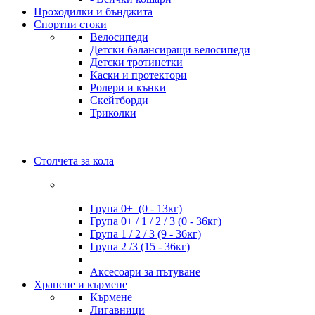
Проходилки и бънджита
Спортни стоки
Велосипеди
Детски балансиращи велосипеди
Детски тротинетки
Каски и протектори
Ролери и кънки
Скейтборди
Триколки
Столчета за кола
Група 0+ (0 - 13кг)
Група 0+ / 1 / 2 / 3 (0 - 36кг)
Група 1 / 2 / 3 (9 - 36кг)
Група 2 /3 (15 - 36кг)
Аксесоари за пътуване
Хранене и кърмене
Кърмене
Лигавници