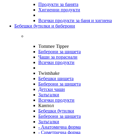
Продукти за банята
Хигиенни продукти
Всички продукти за баня и хигиена
Бебешки бутилки и биберони
Tommee Tippee
Биберони за шишета
Чаши за пораснали
Всички продукти
Twistshake
Бебешки шишета
Биберони за шишета
Детски чаши
Залъгалки
Всички продукти
Канпол
Бебешки бутилки
Биберони за шишета
Залъгалки
- Анатомична форма
- Симетрична форма