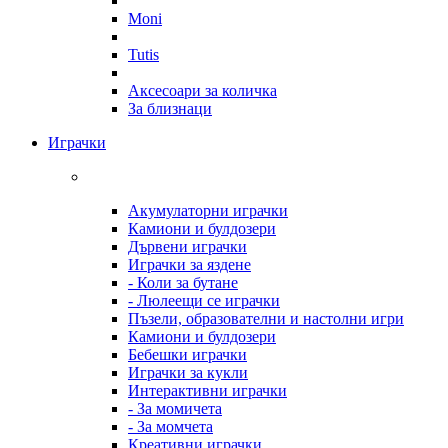
Moni
Tutis
Аксесоари за количка
За близнаци
Играчки
Акумулаторни играчки
Камиони и булдозери
Дървени играчки
Играчки за яздене
- Коли за бутане
- Люлеещи се играчки
Пъзели, образователни и настолни игри
Камиони и булдозери
Бебешки играчки
Играчки за кукли
Интерактивни играчки
- За момичета
- За момчета
Креативни играчки