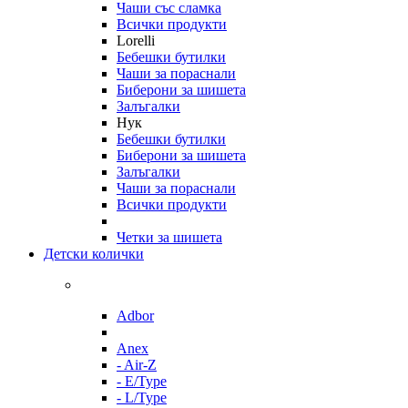
Чаши със сламка
Всички продукти
Lorelli
Бебешки бутилки
Чаши за пораснали
Биберони за шишета
Залъгалки
Нук
Бебешки бутилки
Биберони за шишета
Залъгалки
Чаши за пораснали
Всички продукти
Четки за шишета
Детски колички
Adbor
Anex
- Air-Z
- E/Type
- L/Type