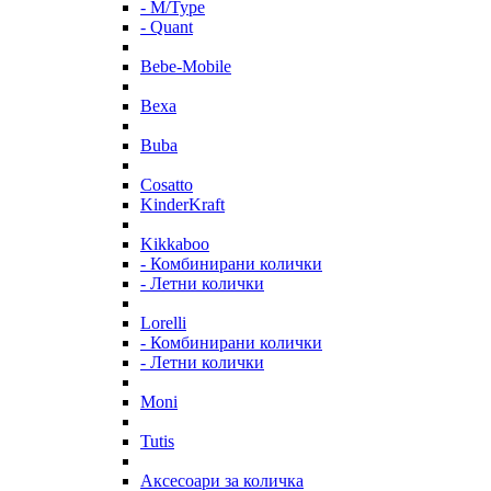
- M/Type
- Quant
Bebe-Mobile
Bexa
Buba
Cosatto
KinderKraft
Kikkaboo
- Комбинирани колички
- Летни колички
Lorelli
- Комбинирани колички
- Летни колички
Moni
Tutis
Аксесоари за количка