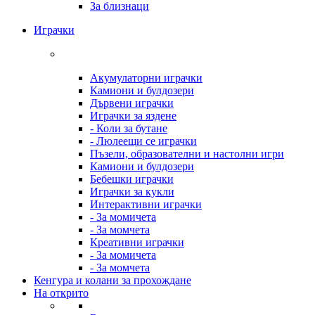
За близнаци
Играчки
Акумулаторни играчки
Камиони и булдозери
Дървени играчки
Играчки за яздене
- Коли за бутане
- Люлеещи се играчки
Пъзели, образователни и настолни игри
Камиони и булдозери
Бебешки играчки
Играчки за кукли
Интерактивни играчки
- За момичета
- За момчета
Креативни играчки
- За момичета
- За момчета
Кенгура и колани за прохождане
На открито