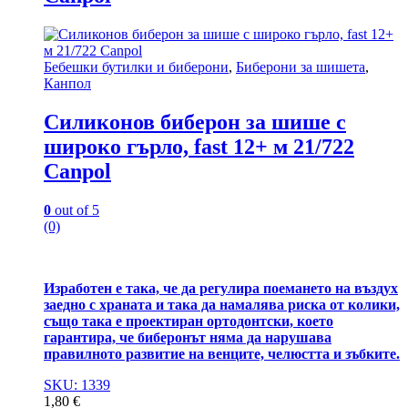
Бебешки бутилки и биберони
,
Биберони за шишета
,
Канпол
Силиконов биберон за шише с
широко гърло, fast 12+ м 21/722
Canpol
0
out of 5
(0)
Изработен е така, че да регулира поемането на въздух
заедно с храната и така да намалява риска от колики,
също така е проектиран ортодонтски, което
гарантира, че биберонът няма да нарушава
правилното развитие на венците, челюстта и зъбките.
SKU: 1339
1,80
€