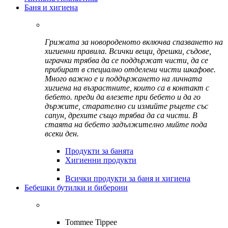
Баня и хигиена
Грижата за новороденото включва спазването на
хигиенни правила. Всички вещи, дрешки, съдове,
играчки трябва да се поддържат чисти, да се
прибират в специално отделени чисти шкафове.
Много важно е и поддържането на личната
хигиена на възрастните, които са в контакт с
бебето. преди да влезете при бебето и да го
държите, старателно си измийте ръцете със
сапун, дрехите също трябва да са чисти. В
стаята на бебето задължително мийте пода
всеки ден.
Продукти за банята
Хигиенни продукти
Всички продукти за баня и хигиена
Бебешки бутилки и биберони
Tommee Tippee