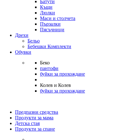
Батути
Къщи
Люлки
Маси и столчета
Пързалки
Пясъчници
Дрехи
Бельо
Бебешки Комплекти
Обувки
Беко
пантофи
буйки за прохождане
Колев и Колев
буйки за прохождане
Предпазни средства
Продукти за мама
Детска стая
Продукти за спане