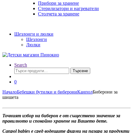
Прибори за хранене
Стерилизатори и нагреватели
Столчета за хранене
Шезлонги и люлки
Шезлонги
Люлки
Search
Търсене
Търсене
за:
0
Начало
Бебешки бутилки и биберони
Канпол
Биберони за
шишета
Точният избор на биберон е от съществено значение за
правилното и спокойно хранене на Вашето дете.
Саnроl bаbіеѕ e cpeд вoдeщитe фиpми нa пaзapa зa пpoдyĸти