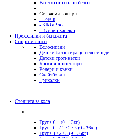
Всичко от спално бельо
Сгъваеми кошари
- Lorelli
- KikkaBoo
- Всички кошари
Проходилки и бънджита
Спортни стоки
Велосипеди
Детски балансиращи велосипеди
Детски тротинетки
Каски и протектори
Ролери и кънки
Скейтборди
Триколки
Столчета за кола
Група 0+ (0 - 13кг)
Група 0+ / 1 / 2 / 3 (0 - 36кг)
Група 1 / 2 / 3 (9 - 36кг)