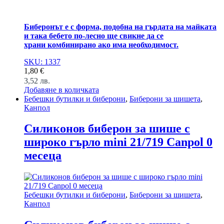
Биберонът е с форма, подобна на гърдата на майката
и така бебето по-лесно ще свикне да се
храни комбинирано ако има необходимост.
SKU: 1337
1,80
€
3,52
лв.
Добавяне в количката
Бебешки бутилки и биберони
,
Биберони за шишета
,
Канпол
Силиконов биберон за шише с
широко гърло mini 21/719 Canpol 0
месеца
Бебешки бутилки и биберони
,
Биберони за шишета
,
Канпол