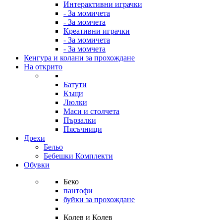
Интерактивни играчки
- За момичета
- За момчета
Креативни играчки
- За момичета
- За момчета
Кенгура и колани за прохождане
На открито
Батути
Къщи
Люлки
Маси и столчета
Пързалки
Пясъчници
Дрехи
Бельо
Бебешки Комплекти
Обувки
Беко
пантофи
буйки за прохождане
Колев и Колев