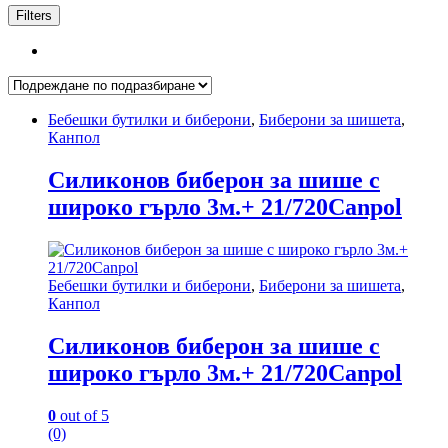
Filters
Бебешки бутилки и биберони
,
Биберони за шишета
,
Канпол
Силиконов биберон за шише с
широко гърло 3м.+ 21/720Canpol
Бебешки бутилки и биберони
,
Биберони за шишета
,
Канпол
Силиконов биберон за шише с
широко гърло 3м.+ 21/720Canpol
0
out of 5
(0)