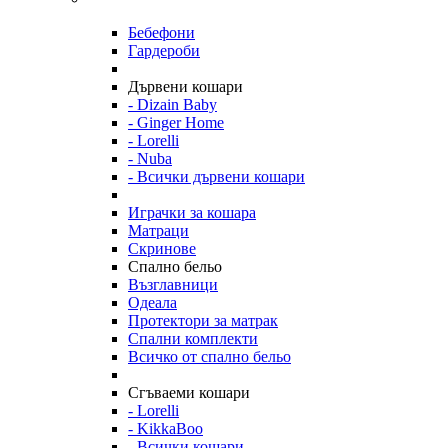
Бебефони
Гардероби
Дървени кошари
- Dizain Baby
- Ginger Home
- Lorelli
- Nuba
- Всички дървени кошари
Играчки за кошара
Матраци
Скринове
Спално бельо
Възглавници
Одеала
Протектори за матрак
Спални комплекти
Всичко от спално бельо
Сгъваеми кошари
- Lorelli
- KikkaBoo
- Всички кошари