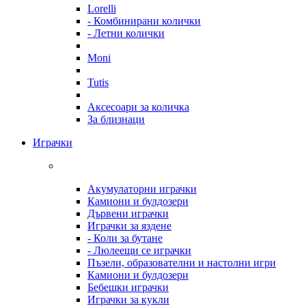
Lorelli
- Комбинирани колички
- Летни колички
Moni
Tutis
Аксесоари за количка
За близнаци
Играчки
Акумулаторни играчки
Камиони и булдозери
Дървени играчки
Играчки за яздене
- Коли за бутане
- Люлеещи се играчки
Пъзели, образователни и настолни игри
Камиони и булдозери
Бебешки играчки
Играчки за кукли