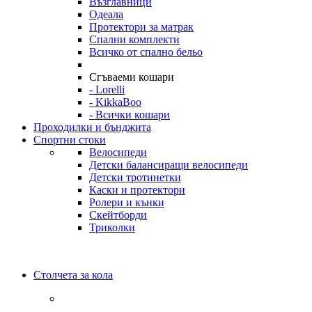
Възглавници
Одеала
Протектори за матрак
Спални комплекти
Всичко от спално бельо
Сгъваеми кошари
- Lorelli
- KikkaBoo
- Всички кошари
Проходилки и бънджита
Спортни стоки
Велосипеди
Детски балансиращи велосипеди
Детски тротинетки
Каски и протектори
Ролери и кънки
Скейтборди
Триколки
Столчета за кола