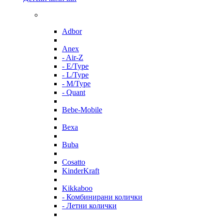
Adbor
Anex
- Air-Z
- E/Type
- L/Type
- M/Type
- Quant
Bebe-Mobile
Bexa
Buba
Cosatto
KinderKraft
Kikkaboo
- Комбинирани колички
- Летни колички