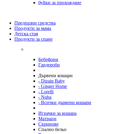
буйки за прохождане
Предпазни средства
Продукти за мама
Детска стая
Продукти за спане
Бебефони
Гардероби
Дървени кошари
- Dizain Baby
- Ginger Home
- Lorelli
- Nuba
- Всички дървени кошари
Играчки за кошара
Матраци
Скринове
Спално бельо