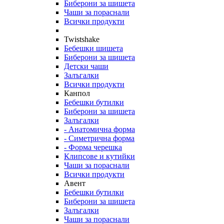
Биберони за шишета
Чаши за пораснали
Всички продукти
Twistshake
Бебешки шишета
Биберони за шишета
Детски чаши
Залъгалки
Всички продукти
Канпол
Бебешки бутилки
Биберони за шишета
Залъгалки
- Анатомична форма
- Симетрична форма
- Форма черешка
Клипсове и кутийки
Чаши за пораснали
Всички продукти
Авент
Бебешки бутилки
Биберони за шишета
Залъгалки
Чаши за пораснали