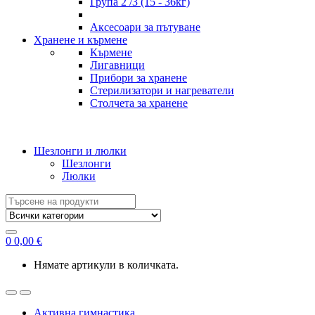
Група 2 /3 (15 - 36кг)
Аксесоари за пътуване
Хранене и кърмене
Кърмене
Лигавници
Прибори за хранене
Стерилизатори и нагреватели
Столчета за хранене
Шезлонги и люлки
Шезлонги
Люлки
Search
for:
0
0,00
€
Нямате артикули в количката.
Активна гимнастика