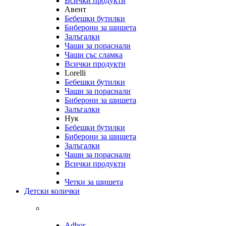
Всички продукти
Авент
Бебешки бутилки
Биберони за шишета
Залъгалки
Чаши за пораснали
Чаши със сламка
Всички продукти
Lorelli
Бебешки бутилки
Чаши за пораснали
Биберони за шишета
Залъгалки
Нук
Бебешки бутилки
Биберони за шишета
Залъгалки
Чаши за пораснали
Всички продукти
Четки за шишета
Детски колички
Adbor