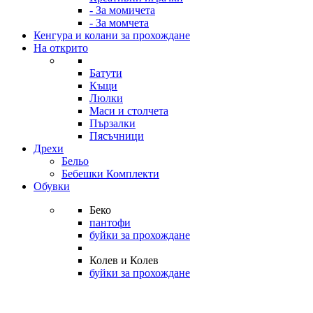
- За момичета
- За момчета
Кенгура и колани за прохождане
На открито
Батути
Къщи
Люлки
Маси и столчета
Пързалки
Пясъчници
Дрехи
Бельо
Бебешки Комплекти
Обувки
Беко
пантофи
буйки за прохождане
Колев и Колев
буйки за прохождане