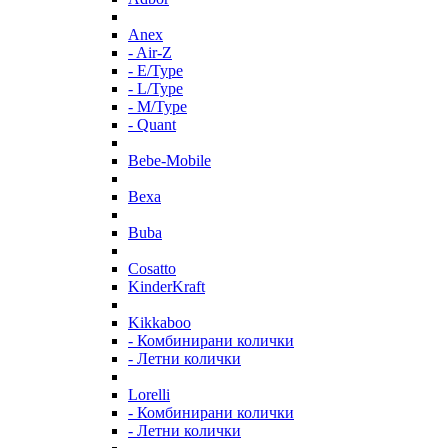
Anex
- Air-Z
- E/Type
- L/Type
- M/Type
- Quant
Bebe-Mobile
Bexa
Buba
Cosatto
KinderKraft
Kikkaboo
- Комбинирани колички
- Летни колички
Lorelli
- Комбинирани колички
- Летни колички