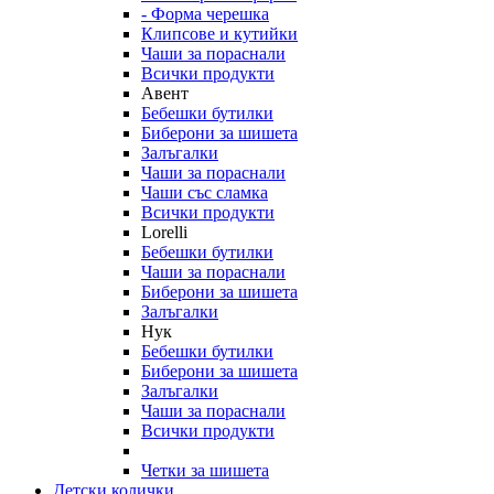
- Форма черешка
Клипсове и кутийки
Чаши за пораснали
Всички продукти
Авент
Бебешки бутилки
Биберони за шишета
Залъгалки
Чаши за пораснали
Чаши със сламка
Всички продукти
Lorelli
Бебешки бутилки
Чаши за пораснали
Биберони за шишета
Залъгалки
Нук
Бебешки бутилки
Биберони за шишета
Залъгалки
Чаши за пораснали
Всички продукти
Четки за шишета
Детски колички