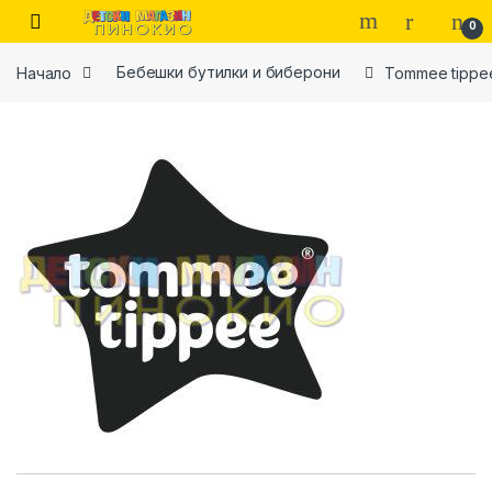
Skip to navigation
Skip to content
0
Начало
Бебешки бутилки и биберони
Tommee tippe