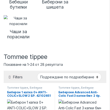
Бебешки
Биберони за
бутилки
шишета
Чаши за
пораснали
Tommee tippee
Показване на 1–24 от 28 резултата
Filters
Tommee tippee
,
Бебешки
Tommee tippee
,
Бебешки
бутилки и биберони
,
Биберони
бутилки и биберони
,
Биберони
Биберон 1 капка 0+ ANTI-
Биберони Advanced Anti-
за шишета
за шишета
COLIC+SLOW 2 БР. 42102651
Colic Fast 3 капки 6м+ 2 бр.
TOMMEE TIPPEE
42122451 TOMMEE TIPPEE