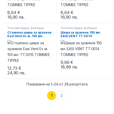
8,64
€
8,64
€
16,90
лв.
16,90
лв.
Tommee tippee
,
Бебешки
Tommee tippee
,
Бебешки
бутилки
,
Бебешки бутилки и
бутилки
,
Бебешки бутилки и
Стъклено шише за хранене
Шише за хранене 150 мл.
биберони
биберони
Easi Vent 0+ м. 150 мл.
EASI VENT TT.0014
TT.0015 TOMMEE TIPPEE
TOMMEE TIPPEE
9,66
€
18,89
лв.
12,73
€
24,90
лв.
Показване на 1–24 от 28 резултата
1
2