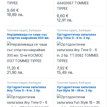
9,66
€
18,89
лв.
6,60
€
12,91
лв.
This product has multiple varia
Tommee tippee
,
Бебешки
Tommee tippee
,
Бебешки
бутилки и биберони
,
Чаши за
бутилки и биберони
,
Залъгалки
Неразливаща се чаша със
Ортодонтична залъгалка
пораснали
спортен накрайник 300 мл.
Any Time 0 – 6 m. 2 бр.
12+м КОСМОС 0137
TT.0082 TOMMEE TIPPEE
TOMMEE TIPPEE
11,20
€
7,92
€
21,90
лв.
15,49
лв.
Tommee tippee
,
Бебешки
Tommee tippee
,
Бебешки
бутилки и биберони
,
Залъгалки
бутилки и биберони
,
Залъгалки
Ортодонтична залъгалка
Ортодонтична залъгалка
Any Time 0 – 6 m. 2 бр.
Fun Style 18 – 36 m. 2 бр.
TT.0082 TOMMEE TIPPEE
TT.0092 TOMMEE TIPPEE