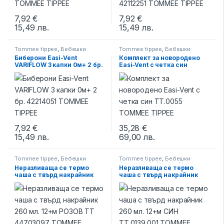
7,92
€
7,92
€
15,49
лв.
15,49
лв.
Tommee tippee
,
Бебешки
Tommee tippee
,
Бебешки
бутилки и биберони
,
Биберони
бутилки
,
Бебешки бутилки и
Биберони Easi-Vent
Комплект за новородено
за шишета
биберони
VARIFLOW 3 капки 0м+ 2 бр.
Easi-Vent с четка син
42214051 TOMMEE TIPPEE
ТТ.0055 TOMMEE TIPPEE
7,92
€
35,28
€
15,49
лв.
69,00
лв.
Tommee tippee
,
Бебешки
Tommee tippee
,
Бебешки
бутилки и биберони
,
Чаши за
бутилки и биберони
,
Чаши за
Неразливаща се термо
Неразливаща се термо
пораснали
пораснали
чаша с твърд накрайник
чаша с твърд накрайник
260 мл. 12+м РОЗОВ TT
260 мл. 12+м СИН
44703097 TOMMEE TIPPEE
TT.0139.001 TOMMEE
TIPPEE