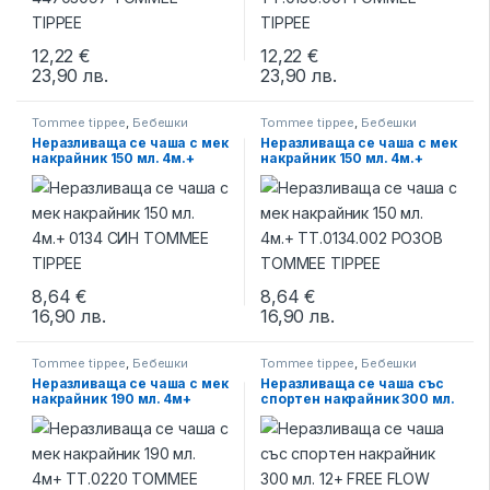
12,22
€
12,22
€
23,90
лв.
23,90
лв.
Tommee tippee
,
Бебешки
Tommee tippee
,
Бебешки
бутилки и биберони
,
Чаши за
бутилки и биберони
,
Чаши за
Неразливаща се чаша с мек
Неразливаща се чаша с мек
пораснали
пораснали
накрайник 150 мл. 4м.+
накрайник 150 мл. 4м.+
0134 СИН TOMMEE TIPPEE
TT.0134.002 РОЗОВ
TOMMEE TIPPEE
8,64
€
8,64
€
16,90
лв.
16,90
лв.
Tommee tippee
,
Бебешки
Tommee tippee
,
Бебешки
бутилки и биберони
,
Чаши за
бутилки и биберони
,
Чаши за
Неразливаща се чаша с мек
Неразливаща се чаша със
пораснали
пораснали
накрайник 190 мл. 4м+
спортен накрайник 300 мл.
ТТ.0220 TOMMEE TIPPEE
12+ FREE FLOW 44402687
TOMMEE TIPPEE