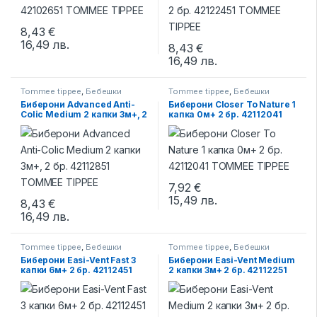
8,43
€
16,49
лв.
8,43
€
16,49
лв.
Tommee tippee
,
Бебешки
Tommee tippee
,
Бебешки
бутилки и биберони
,
Биберони
бутилки и биберони
,
Биберони
Биберони Advanced Anti-
Биберони Closer To Nature 1
за шишета
за шишета
Colic Medium 2 капки 3м+, 2
капка 0м+ 2 бр. 42112041
бр. 42112851 TOMMEE
TOMMEE TIPPEE
TIPPEE
7,92
€
15,49
лв.
8,43
€
16,49
лв.
Tommee tippee
,
Бебешки
Tommee tippee
,
Бебешки
бутилки и биберони
,
Биберони
бутилки и биберони
,
Биберони
Биберони Easi-Vent Fast 3
Биберони Easi-Vent Medium
за шишета
за шишета
капки 6м+ 2 бр. 42112451
2 капки 3м+ 2 бр. 42112251
TOMMEE TIPPEE
TOMMEE TIPPEE