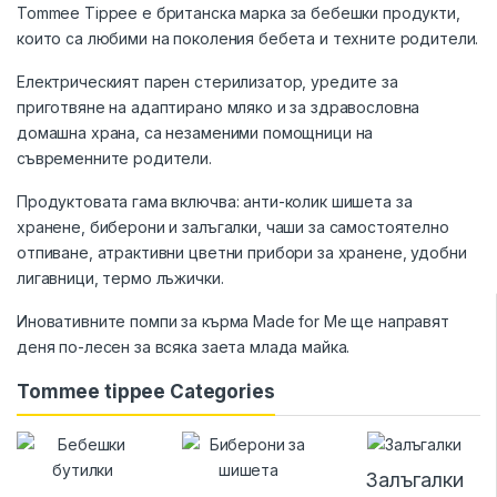
Tommee Tippee е британска марка за бебешки продукти,
които са любими на поколения бебета и техните родители.
Електрическият парен стерилизатор, уредите за
приготвяне на адаптирано мляко и за здравословна
домашна храна, са незаменими помощници на
съвременните родители.
Продуктовата гама включва: анти-колик шишета за
хранене, биберони и залъгалки, чаши за самостоятелно
отпиване, атрактивни цветни прибори за хранене, удобни
лигавници, термо лъжички.
Иновативните помпи за кърма Made for Me ще направят
деня по-лесен за всяка заета млада майка.
Tommee tippee Categories
Залъгалки