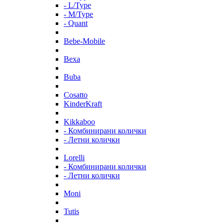
- L/Type
- M/Type
- Quant
Bebe-Mobile
Bexa
Buba
Cosatto
KinderKraft
Kikkaboo
- Комбинирани колички
- Летни колички
Lorelli
- Комбинирани колички
- Летни колички
Moni
Tutis