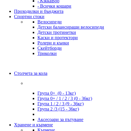
- KikkaBoo
- Всички кошари
Проходилки и бънджита
Спортни стоки
Велосипеди
Детски балансиращи велосипеди
Детски тротинетки
Каски и протектори
Ролери и кънки
Скейтборди
Триколки
Столчета за кола
Група 0+ (0 - 13кг)
Група 0+ / 1 / 2 / 3 (0 - 36кг)
Група 1 / 2 / 3 (9 - 36кг)
Група 2 /3 (15 - 36кг)
Аксесоари за пътуване
Хранене и кърмене
Кърмене