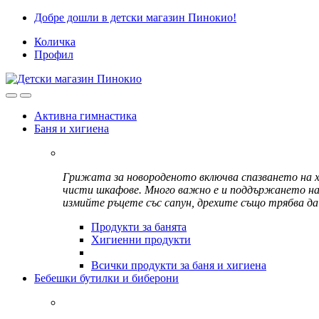
Skip
Skip
Добре дошли в детски магазин Пинокио!
to
to
Количка
navigation
content
Профил
Активна гимнастика
Баня и хигиена
Грижата за новороденото включва спазването на хи
чисти шкафове. Много важно е и поддържането на л
измийте ръцете със сапун, дрехите също трябва да
Продукти за банята
Хигиенни продукти
Всички продукти за баня и хигиена
Бебешки бутилки и биберони