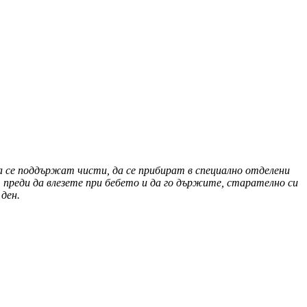
да се поддържат чисти, да се прибират в специално отделени
 преди да влезете при бебето и да го държите, старателно си
ден.