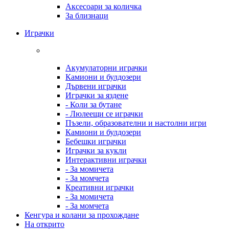
Аксесоари за количка
За близнаци
Играчки
Акумулаторни играчки
Камиони и булдозери
Дървени играчки
Играчки за яздене
- Коли за бутане
- Люлеещи се играчки
Пъзели, образователни и настолни игри
Камиони и булдозери
Бебешки играчки
Играчки за кукли
Интерактивни играчки
- За момичета
- За момчета
Креативни играчки
- За момичета
- За момчета
Кенгура и колани за прохождане
На открито