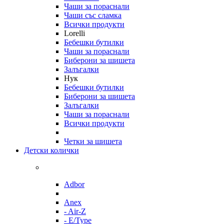
Чаши за пораснали
Чаши със сламка
Всички продукти
Lorelli
Бебешки бутилки
Чаши за пораснали
Биберони за шишета
Залъгалки
Нук
Бебешки бутилки
Биберони за шишета
Залъгалки
Чаши за пораснали
Всички продукти
Четки за шишета
Детски колички
Adbor
Anex
- Air-Z
- E/Type