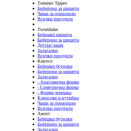
Tommee Tippee
Биберони за шишета
Чаши за пораснали
Всички продукти
Twistshake
Бебешки шишета
Биберони за шишета
Детски чаши
Залъгалки
Всички продукти
Канпол
Бебешки бутилки
Биберони за шишета
Залъгалки
- Анатомична форма
- Симетрична форма
- Форма черешка
Клипсове и кутийки
Чаши за пораснали
Всички продукти
Авент
Бебешки бутилки
Биберони за шишета
Залъгалки