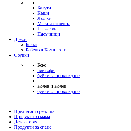
Батути
Къщи
Люлки
Маси и столчета
Пързалки
Пясъчници
Дрехи
Бельо
Бебешки Комплекти
Обувки
Беко
пантофи
буйки за прохождане
Колев и Колев
буйки за прохождане
Предпазни средства
Продукти за мама
Детска стая
Продукти за спане