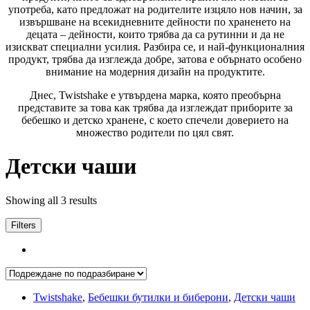
употреба, като предложат на родителите изцяло нов начин, за
извършване на всекидневните дейности по храненето на
децата – дейности, които трябва да са рутинни и да не
изискват специални усилия. Разбира се, и най-функционалния
продукт, трябва да изглежда добре, затова е обърнато особено
внимание на модерния дизайн на продуктите.
Днес, Twistshake е утвърдена марка, която преобърна
представите за това как трябва да изглеждат приборите за
бебешко и детско хранене, с което спечели доверието на
множество родители по цял свят.
Детски чаши
Showing all 3 results
Filters
Twistshake
,
Бебешки бутилки и биберони
,
Детски чаши