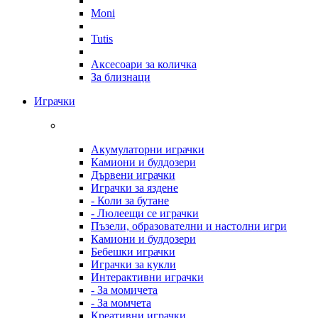
Moni
Tutis
Аксесоари за количка
За близнаци
Играчки
Акумулаторни играчки
Камиони и булдозери
Дървени играчки
Играчки за яздене
- Коли за бутане
- Люлеещи се играчки
Пъзели, образователни и настолни игри
Камиони и булдозери
Бебешки играчки
Играчки за кукли
Интерактивни играчки
- За момичета
- За момчета
Креативни играчки