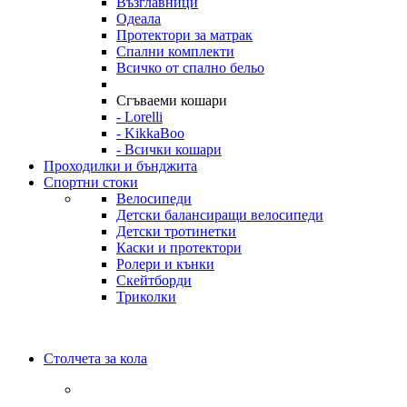
Възглавници
Одеала
Протектори за матрак
Спални комплекти
Всичко от спално бельо
Сгъваеми кошари
- Lorelli
- KikkaBoo
- Всички кошари
Проходилки и бънджита
Спортни стоки
Велосипеди
Детски балансиращи велосипеди
Детски тротинетки
Каски и протектори
Ролери и кънки
Скейтборди
Триколки
Столчета за кола