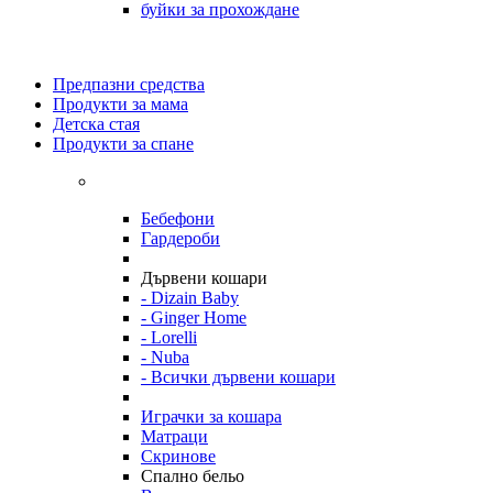
буйки за прохождане
Предпазни средства
Продукти за мама
Детска стая
Продукти за спане
Бебефони
Гардероби
Дървени кошари
- Dizain Baby
- Ginger Home
- Lorelli
- Nuba
- Всички дървени кошари
Играчки за кошара
Матраци
Скринове
Спално бельо