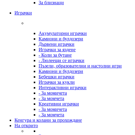
За близнаци
Играчки
Акумулаторни играчки
Камиони и булдозери
Дървени играчки
Играчки за яздене
- Коли за бутане
- Люлеещи се играчки
Пъзели, образователни и настолни игри
Камиони и булдозери
Бебешки играчки
Играчки за кукли
Интерактивни играчки
- За момичета
- За момчета
Креативни играчки
- За момичета
- За момчета
Кенгура и колани за прохождане
На открито