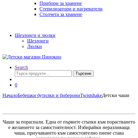
Прибори за хранене
Стерилизатори и нагреватели
Столчета за хранене
Шезлонги и люлки
Шезлонги
Люлки
Search
Търсене
Търсене
за:
0
Начало
Бебешки бутилки и биберони
Twistshake
Детски чаши
Чаши за пораснали. Една от първите стъпки към порастването
е желанието за самостоятелност. Избирайки неразливаща
чаша, приучаването към самостоятелно пиене става