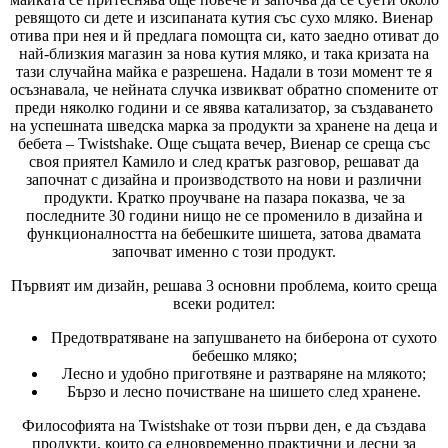
ревящото си дете и изсипаната кутия със сухо мляко. Виенар
отива при нея и й предлага помощта си, като заедно отиват до
най-близкия магазин за нова кутия мляко, и така кризата на
тази случайна майка е разрешена. Надали в този момент те я
осъзнавала, че нейната случка извикват обратно спомените от
преди няколко години и се явява катализатор, за създаването
на успешната шведска марка за продукти за хранене на деца и
бебета – Twistshake. Още същата вечер, Виенар се среща със
своя приятел Камило и след кратък разговор, решават да
започнат с дизайна и производството на нови и различни
продукти. Кратко проучване на пазара показва, че за
последните 30 години нищо не се променило в дизайна и
функционалността на бебешките шишета, затова двамата
започват именно с този продукт.
Първият им дизайн, решава 3 основни проблема, които среща
всеки родител:
Предотвратяване на запушването на биберона от сухото
бебешко мляко;
Лесно и удобно приготвяне и разтваряне на млякото;
Бързо и лесно почистване на шишето след хранене.
Философията на Twistshake от този първи ден, е да създава
продукти, които са едновременно практични и лесни за