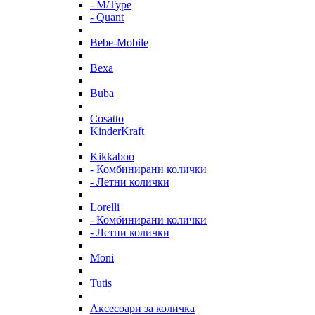
- M/Type
- Quant
Bebe-Mobile
Bexa
Buba
Cosatto
KinderKraft
Kikkaboo
- Комбинирани колички
- Летни колички
Lorelli
- Комбинирани колички
- Летни колички
Moni
Tutis
Аксесоари за количка