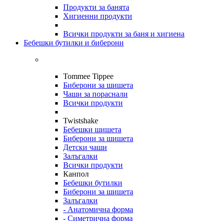
Продукти за банята
Хигиенни продукти
Всички продукти за баня и хигиена
Бебешки бутилки и биберони
Tommee Tippee
Биберони за шишета
Чаши за пораснали
Всички продукти
Twistshake
Бебешки шишета
Биберони за шишета
Детски чаши
Залъгалки
Всички продукти
Канпол
Бебешки бутилки
Биберони за шишета
Залъгалки
- Анатомична форма
- Симетрична форма