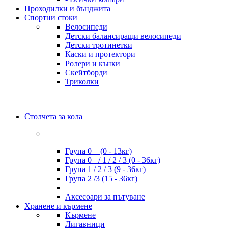
Проходилки и бънджита
Спортни стоки
Велосипеди
Детски балансиращи велосипеди
Детски тротинетки
Каски и протектори
Ролери и кънки
Скейтборди
Триколки
Столчета за кола
Група 0+ (0 - 13кг)
Група 0+ / 1 / 2 / 3 (0 - 36кг)
Група 1 / 2 / 3 (9 - 36кг)
Група 2 /3 (15 - 36кг)
Аксесоари за пътуване
Хранене и кърмене
Кърмене
Лигавници