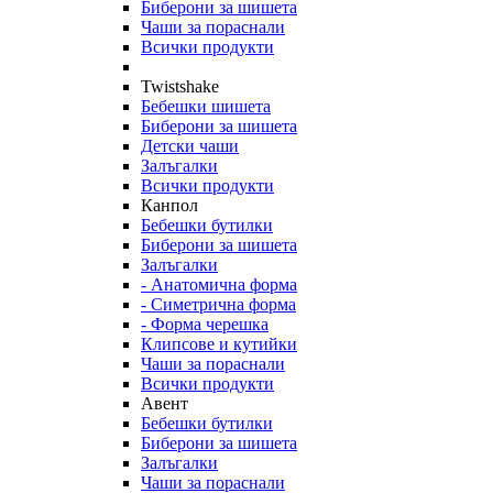
Биберони за шишета
Чаши за пораснали
Всички продукти
Twistshake
Бебешки шишета
Биберони за шишета
Детски чаши
Залъгалки
Всички продукти
Канпол
Бебешки бутилки
Биберони за шишета
Залъгалки
- Анатомична форма
- Симетрична форма
- Форма черешка
Клипсове и кутийки
Чаши за пораснали
Всички продукти
Авент
Бебешки бутилки
Биберони за шишета
Залъгалки
Чаши за пораснали