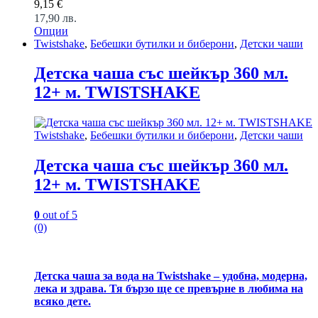
9,15
€
17,90
лв.
Опции
This
Twistshake
,
Бебешки бутилки и биберони
,
Детски чаши
product
has
Детска чаша със шейкър 360 мл.
multiple
12+ м. TWISTSHAKE
variants.
The
options
may
Twistshake
,
Бебешки бутилки и биберони
,
Детски чаши
be
chosen
Детска чаша със шейкър 360 мл.
on
12+ м. TWISTSHAKE
the
product
page
0
out of 5
(0)
Детска чаша за вода на Twistshake – удобна, модерна,
лека и здрава. Тя бързо ще се превърне в любима на
всяко дете.