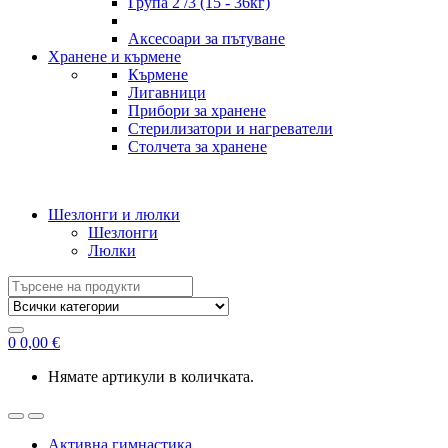
Група 2 /3 (15 - 36кг)
Аксесоари за пътуване
Хранене и кърмене
Кърмене
Лигавници
Прибори за хранене
Стерилизатори и нагреватели
Столчета за хранене
Шезлонги и люлки
Шезлонги
Люлки
Search
for:
0
0,00
€
Нямате артикули в количката.
Активна гимнастика