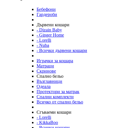
Бебефони
Гардероби
Дървени кошари
- Dizain Baby
- Ginger Home
- Lorelli
- Nuba
- Всички дървени кошари
Играчки за кошара
Матраци
Скринове
Спално бельо
Възглавници
Одеала
Протектори за матрак
Спални комплекти
Всичко от спално бельо
Сгъваеми кошари
- Lorelli
- KikkaBoo
- Всички кошари