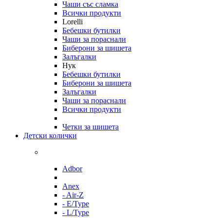
Чаши със сламка
Всички продукти
Lorelli
Бебешки бутилки
Чаши за пораснали
Биберони за шишета
Залъгалки
Нук
Бебешки бутилки
Биберони за шишета
Залъгалки
Чаши за пораснали
Всички продукти
Четки за шишета
Детски колички
Adbor
Anex
- Air-Z
- E/Type
- L/Type