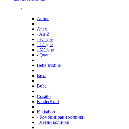
Adbor
Anex
- Air-Z
- E/Type
- L/Type
- M/Type
- Quant
Bebe-Mobile
Bexa
Buba
Cosatto
KinderKraft
Kikkaboo
- Комбинирани колички
- Летни колички