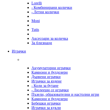
Lorelli
- Комбинирани колички
- Летни колички
Moni
Tutis
Аксесоари за количка
За близнаци
Играчки
Акумулаторни играчки
Камиони и булдозери
Дървени играчки
Играчки за яздене
- Коли за бутане
- Люлеещи се играчки
Пъзели, образователни и настолни игри
Камиони и булдозери
Бебешки играчки
Играчки за кукли