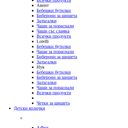
Всички продукти
Авент
Бебешки бутилки
Биберони за шишета
Залъгалки
Чаши за пораснали
Чаши със сламка
Всички продукти
Lorelli
Бебешки бутилки
Чаши за пораснали
Биберони за шишета
Залъгалки
Нук
Бебешки бутилки
Биберони за шишета
Залъгалки
Чаши за пораснали
Всички продукти
Четки за шишета
Детски колички
Adbor