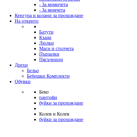
- За момичета
- За момчета
Кенгура и колани за прохождане
На открито
Батути
Къщи
Люлки
Маси и столчета
Пързалки
Пясъчници
Дрехи
Бельо
Бебешки Комплекти
Обувки
Беко
пантофи
буйки за прохождане
Колев и Колев
буйки за прохождане