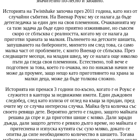
значително по-лесно и забавно.
Историята на Twistshake започва през 2011 година, като низ от
случайни събития. На Виенар Роукс му се налага да бъде
детегледачка за един ден на своя племенник. Очакванията му
са тази задача да бъде едно приятно изживяване, но съвсем
скоро се сблъсква с реалността, когато му се налага да
приготви храната за малкия. Пълненето на детските шишета,
запушването на бибероните, миенето им след това, са само
малка част от проблемите, с които Виенар се сблъсква. През
следващите месеци, на младия швед, му се налага още няколко
пъти да гледа своя племенник. Естествено, той вече е
подготвен за това, което го очаква, но по никакъв начин не
може да проумее, защо нещо като приготвянето на храна за
малки деца, може да бъде толкова сложно.
Историята ни пренася 3 години по-късно, когато г-н Роукс е
служител в кантора за недвижими имоти. Един дъждовен
следобед, след като излиза от оглед на къща за продан, пред
очите му се случва интересна случка. Майка бута количка със
своето ревящо дете. Вероятно детето е гладно, защото майката
решава да спре и да приготви шише с мляко. Дали заради
дъжда, дали защото детето е ревяло дълго време, но майката е
притеснена и изпуска кутията със сухо мляко, докато се
опитва да сипе необходимото количество в шишето. Тогава
майката се притеснява още повече и започва да се суети около