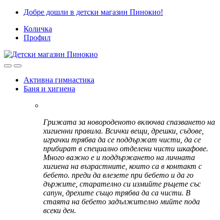
Skip
Skip
Добре дошли в детски магазин Пинокио!
to
to
Количка
navigation
content
Профил
Активна гимнастика
Баня и хигиена
Грижата за новороденото включва спазването на
хигиенни правила. Всички вещи, дрешки, съдове,
играчки трябва да се поддържат чисти, да се
прибират в специално отделени чисти шкафове.
Много важно е и поддържането на личната
хигиена на възрастните, които са в контакт с
бебето. преди да влезете при бебето и да го
държите, старателно си измийте ръцете със
сапун, дрехите също трябва да са чисти. В
стаята на бебето задължително мийте пода
всеки ден.