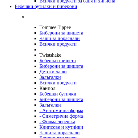
Всички продукти за баня и хигиена
Бебешки бутилки и биберони
Tommee Tippee
Биберони за шишета
Чаши за пораснали
Всички продукти
Twistshake
Бебешки шишета
Биберони за шишета
Детски чаши
Залъгалки
Всички продукти
Канпол
Бебешки бутилки
Биберони за шишета
Залъгалки
- Анатомична форма
- Симетрична форма
- Форма черешка
Клипсове и кутийки
Чаши за пораснали