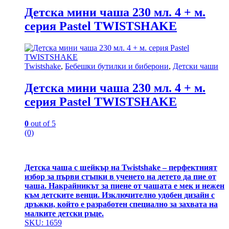
Детска мини чаша 230 мл. 4 + м.
серия Pastel TWISTSHAKE
Twistshake
,
Бебешки бутилки и биберони
,
Детски чаши
Детска мини чаша 230 мл. 4 + м.
серия Pastel TWISTSHAKE
0
out of 5
(0)
Детска чаша с шейкър на Twistshake – перфектният
избор за първи стъпки в ученето на детето да пие от
чаша. Накрайникът за пиене от чашата е мек и нежен
към детските венци. Изключително удобен дизайн с
дръжки, който е разработен специално за захвата на
малките детски ръце.
SKU: 1659