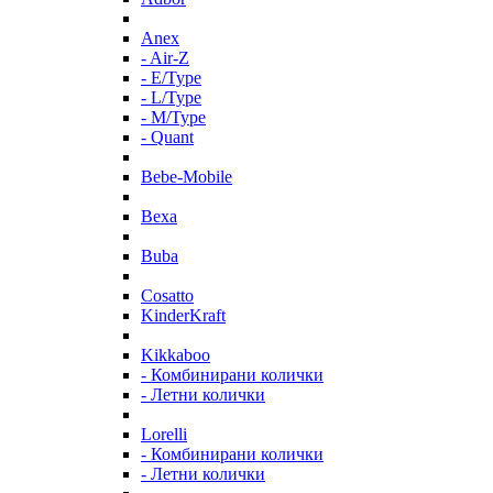
Anex
- Air-Z
- E/Type
- L/Type
- M/Type
- Quant
Bebe-Mobile
Bexa
Buba
Cosatto
KinderKraft
Kikkaboo
- Комбинирани колички
- Летни колички
Lorelli
- Комбинирани колички
- Летни колички