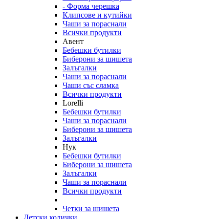
- Форма черешка
Клипсове и кутийки
Чаши за пораснали
Всички продукти
Авент
Бебешки бутилки
Биберони за шишета
Залъгалки
Чаши за пораснали
Чаши със сламка
Всички продукти
Lorelli
Бебешки бутилки
Чаши за пораснали
Биберони за шишета
Залъгалки
Нук
Бебешки бутилки
Биберони за шишета
Залъгалки
Чаши за пораснали
Всички продукти
Четки за шишета
Детски колички