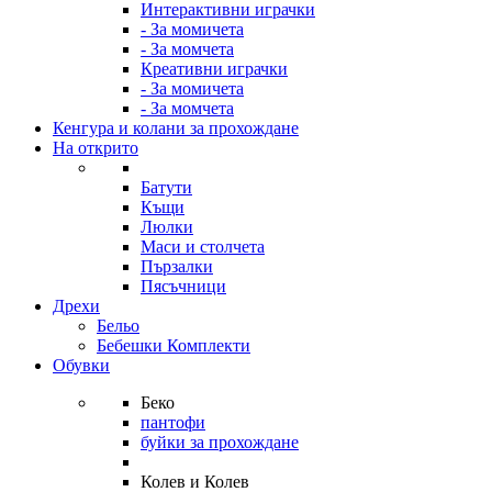
Интерактивни играчки
- За момичета
- За момчета
Креативни играчки
- За момичета
- За момчета
Кенгура и колани за прохождане
На открито
Батути
Къщи
Люлки
Маси и столчета
Пързалки
Пясъчници
Дрехи
Бельо
Бебешки Комплекти
Обувки
Беко
пантофи
буйки за прохождане
Колев и Колев