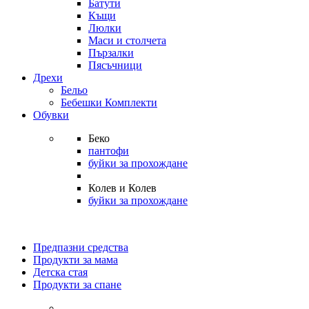
Батути
Къщи
Люлки
Маси и столчета
Пързалки
Пясъчници
Дрехи
Бельо
Бебешки Комплекти
Обувки
Беко
пантофи
буйки за прохождане
Колев и Колев
буйки за прохождане
Предпазни средства
Продукти за мама
Детска стая
Продукти за спане