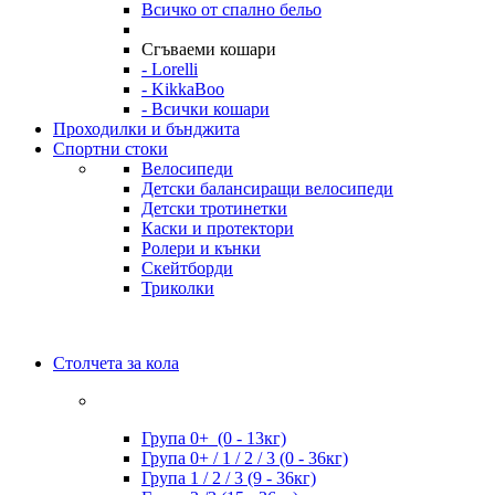
Всичко от спално бельо
Сгъваеми кошари
- Lorelli
- KikkaBoo
- Всички кошари
Проходилки и бънджита
Спортни стоки
Велосипеди
Детски балансиращи велосипеди
Детски тротинетки
Каски и протектори
Ролери и кънки
Скейтборди
Триколки
Столчета за кола
Група 0+ (0 - 13кг)
Група 0+ / 1 / 2 / 3 (0 - 36кг)
Група 1 / 2 / 3 (9 - 36кг)