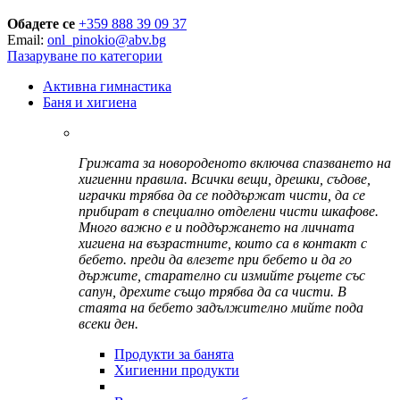
Обадете се
+359 888 39 09 37
Email:
onl_pinokio@abv.bg
Пазаруване по категории
Активна гимнастика
Баня и хигиена
Грижата за новороденото включва спазването на
хигиенни правила. Всички вещи, дрешки, съдове,
играчки трябва да се поддържат чисти, да се
прибират в специално отделени чисти шкафове.
Много важно е и поддържането на личната
хигиена на възрастните, които са в контакт с
бебето. преди да влезете при бебето и да го
държите, старателно си измийте ръцете със
сапун, дрехите също трябва да са чисти. В
стаята на бебето задължително мийте пода
всеки ден.
Продукти за банята
Хигиенни продукти