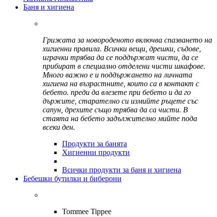
Баня и хигиена
Грижата за новороденото включва спазването на
хигиенни правила. Всички вещи, дрешки, съдове,
играчки трябва да се поддържат чисти, да се
прибират в специално отделени чисти шкафове.
Много важно е и поддържането на личната
хигиена на възрастните, които са в контакт с
бебето. преди да влезете при бебето и да го
държите, старателно си измийте ръцете със
сапун, дрехите също трябва да са чисти. В
стаята на бебето задължително мийте пода
всеки ден.
Продукти за банята
Хигиенни продукти
Всички продукти за баня и хигиена
Бебешки бутилки и биберони
Tommee Tippee