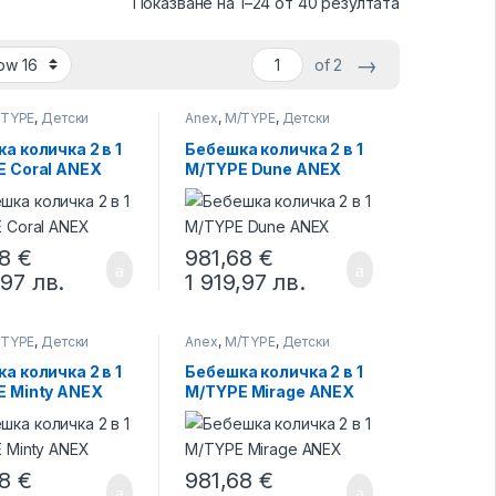
Показване на 1–24 от 40 резултата
→
of 2
/TYPE
,
Детски
Anex
,
M/TYPE
,
Детски
колички
а количка 2 в 1
Бебешка количка 2 в 1
 Coral ANEX
M/TYPE Dune ANEX
68
€
981,68
€
,97
лв.
1 919,97
лв.
/TYPE
,
Детски
Anex
,
M/TYPE
,
Детски
колички
а количка 2 в 1
Бебешка количка 2 в 1
E Minty ANEX
M/TYPE Mirage ANEX
68
€
981,68
€