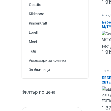
1 9
Cosatto
Kikkaboo
Anex
,
колич
Бебе
KinderKraft
M/TY
Lorelli
Moni
981
Tutis
1 9
Аксесоари за количка
За близнаци
E/TYP
БЕБ
2В1 
SPEC
Филтър по цена
1 3
Минимална цена
Максимална цена