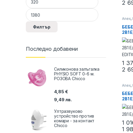
2 6
Anex
,
колич
БЕБ
Филтър
2В1 
SPEC
Последно добавени
1 3
2 6
Силиконова залъгалка
PHYSIO SOFТ 0-6 м.
РОЗОВА Chicco
Anex
,
колич
4,85
€
БЕБ
2В1 
9,49
лв.
ANE
Ултразвуково
устройство против
комари - за контакт
1 0
Chicco
1 9