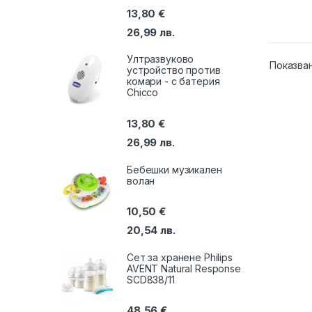
13,80
€
26,99
лв.
Ултразвуково
Показван
устройство против
комари - с батерия
Chicco
13,80
€
26,99
лв.
Бебешки музикален
волан
10,50
€
20,54
лв.
Сет за хранене Philips
AVENT Natural Response
SCD838/11
48,56
€