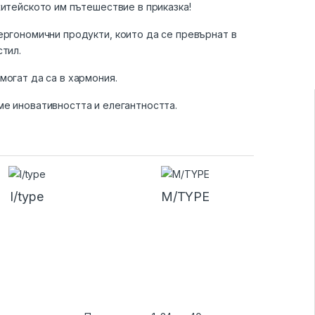
житейското им пътешествие в приказка!
ергономични продукти, които да се превърнат в
стил.
могат да са в хармония.
е иновативността и елегантността.
l/type
M/TYPE