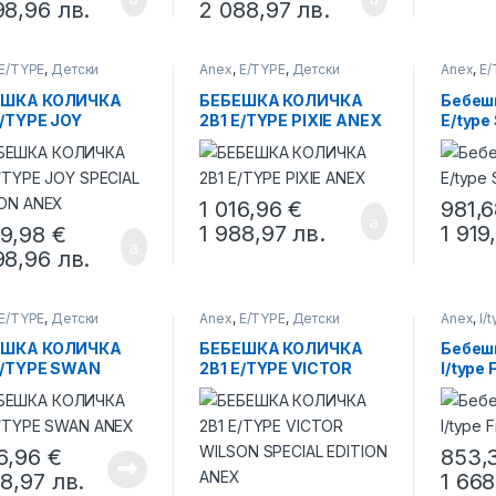
98,96
лв.
2 088,97
лв.
E/TYPE
,
Детски
Anex
,
E/TYPE
,
Детски
Anex
,
E/
ки
колички
колички
ЕШКА КОЛИЧКА
БЕБЕШКА КОЛИЧКА
Бебешк
E/TYPE JOY
2В1 E/TYPE PIXIE ANEX
E/type
IAL EDITION ANEX
1 016,96
€
981,
1 988,97
лв.
1 919
79,98
€
98,96
лв.
E/TYPE
,
Детски
Anex
,
E/TYPE
,
Детски
Anex
,
l/
ки
колички
ЕШКА КОЛИЧКА
БЕБЕШКА КОЛИЧКА
Бебешк
E/TYPE SWAN
2В1 E/TYPE VICTOR
l/type
X
WILSON SPECIAL
EDITION ANEX
16,96
€
853,
88,97
лв.
1 66