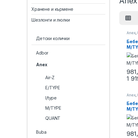
Anex
Хранене и кърмене
Шезлонги и люлки
Anex
,
колич
Детски колички
Бебе
M/TY
Adbor
Anex
981
Air-Z
1 9
E/TYPE
Anex
,
l/type
колич
Бебе
M/TYPE
M/TY
QUANT
Buba
981