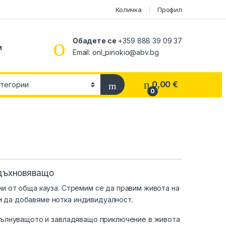
Количка
Профил
Обадете се
+359 888 39 09 37
и
Email:
onl_pinokio@abv.bg
0,00
€
0
дъхновяващо
и от обща кауза. Стремим се да правим живота на
ги да добавяме нотка индивидуалност.
вълнуващото и завладяващо приключение в живота