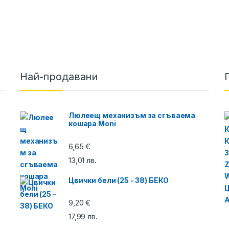
Най-продавани
O
Люлеещ механизъм за сгъваема
кошара Moni
6,65
€
13,01
лв.
Цвички бели (25 - 38) БЕКО
9,20
€
17,99
лв.