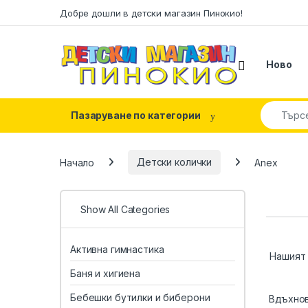
Skip to navigation
Skip to content
Добре дошли в детски магазин Пинокио!
Ново
Search fo
Пазаруване по категории
Начало
Детски колички
Anex
Show All Categories
Активна гимнастика
Нашият 
Баня и хигиена
Бебешки бутилки и биберони
Вдъхнов