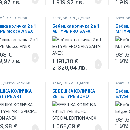
19,97
лв.
1 919,97
лв.
1 919
M/TYPE
,
Детски
Anex
,
M/TYPE
,
Детски
Anex
,
M
ки
колички
колички
шка количка 2 в 1
Бебешка количка 2 в 1
Бебешк
PE Mocco ANEX
M/TYPE PRO SAFA
M/TYP
SAHIN ANEX
,68
€
981,
19,97
лв.
1 919
1 191,30
€
2 329,94
лв.
E
,
Детски колички
Anex
,
E/TYPE
,
Детски
Anex
,
E/
колички
колички
ЕШКА КОЛИЧКА
БЕБЕШКА КОЛИЧКА
Бебешк
E/TYPE ART
2В1 E/TYPE BOHO
E/type
IAL EDITION ANEX
SPECIAL EDITION ANEX
981,
1 919
79,98
€
1 068,09
€