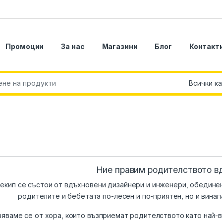
Промоции
За нас
Магазини
Блог
Контакт
r:
Ние правим родителството в
екип се състои от вдъхновени дизайнери и инженери, обединен
родителите и бебетата по-лесен и по-приятен, но и вина
яваме се от хора, които възприемат родителството като най-