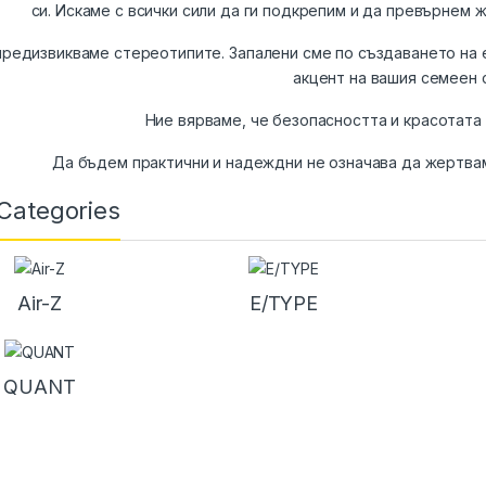
си. Искаме с всички сили да ги подкрепим и да превърнем 
предизвикваме стереотипите. Запалени сме по създаването на 
акцент на вашия семеен 
Ние вярваме, че безопасността и красотата 
Да бъдем практични и надеждни не означава да жертвам
Categories
Air-Z
E/TYPE
QUANT