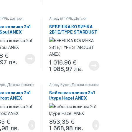
TYPE
,
Детски
Anex
,
E/TYPE
,
Детски
колички
а количка 2в1
БЕБЕШКА КОЛИЧКА
 Soul ANEX
2В1 E/TYPE STARDUST
ANEX
68
€
,97
лв.
1 016,96
€
1 988,97
лв.
type
,
Детски колички
Anex
,
l/type
,
Детски колички
а количка 2в1
Бебешка количка 2в1
 Frost ANEX
l/type Hazel ANEX
35
€
853,35
€
8,98
лв.
1 668,98
лв.