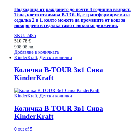
Подходяща от раждането до почти 4 годишна възраст.
Това, което отличава B-TOUR, е трансформируемата
седалка 2 в 1, която можете да промените от кош за
новородено в седалка само с няколко движения.
SKU: 2485
510,78
€
998,98
лв.
Добавяне в количката
KinderKraft
,
Детски колички
Количка B-TOUR 3в1 Сива
KinderKraft
KinderKraft
,
Детски колички
Количка B-TOUR 3в1 Сива
KinderKraft
0
out of 5