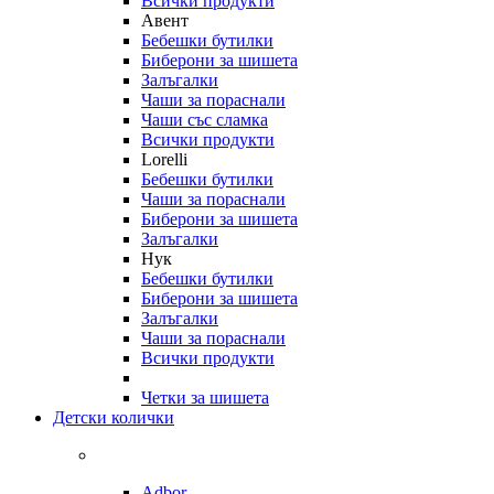
Всички продукти
Авент
Бебешки бутилки
Биберони за шишета
Залъгалки
Чаши за пораснали
Чаши със сламка
Всички продукти
Lorelli
Бебешки бутилки
Чаши за пораснали
Биберони за шишета
Залъгалки
Нук
Бебешки бутилки
Биберони за шишета
Залъгалки
Чаши за пораснали
Всички продукти
Четки за шишета
Детски колички
Adbor