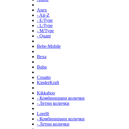
Anex
- Air-Z
- E/Type
- L/Type
- M/Type
- Quant
Bebe-Mobile
Bexa
Buba
Cosatto
KinderKraft
Kikkaboo
- Комбинирани колички
- Летни колички
Lorelli
- Комбинирани колички
- Летни колички