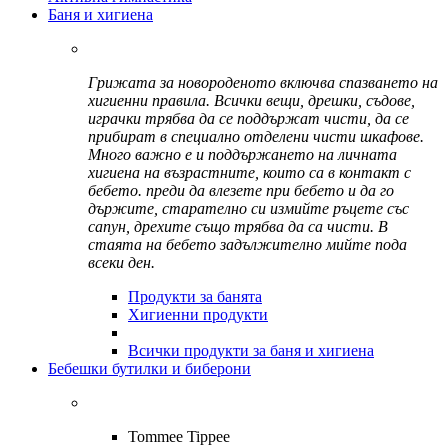
Баня и хигиена
Грижата за новороденото включва спазването на
хигиенни правила. Всички вещи, дрешки, съдове,
играчки трябва да се поддържат чисти, да се
прибират в специално отделени чисти шкафове.
Много важно е и поддържането на личната
хигиена на възрастните, които са в контакт с
бебето. преди да влезете при бебето и да го
държите, старателно си измийте ръцете със
сапун, дрехите също трябва да са чисти. В
стаята на бебето задължително мийте пода
всеки ден.
Продукти за банята
Хигиенни продукти
Всички продукти за баня и хигиена
Бебешки бутилки и биберони
Tommee Tippee