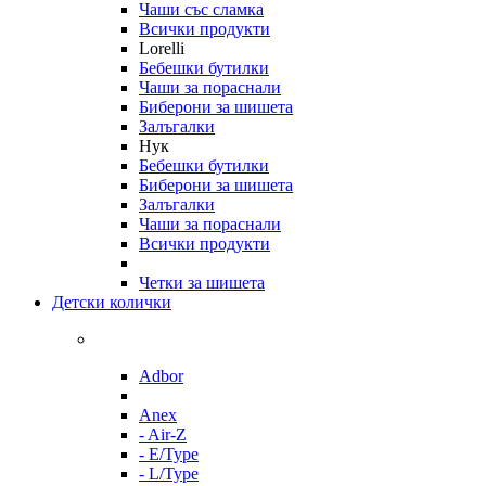
Чаши със сламка
Всички продукти
Lorelli
Бебешки бутилки
Чаши за пораснали
Биберони за шишета
Залъгалки
Нук
Бебешки бутилки
Биберони за шишета
Залъгалки
Чаши за пораснали
Всички продукти
Четки за шишета
Детски колички
Adbor
Anex
- Air-Z
- E/Type
- L/Type