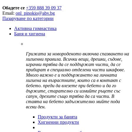
Обадете се
+359 888 39 09 37
Email:
onl_pinokio@abv.bg
Пазаруване по категории
Активна гимнастика
Баня и хигиена
Грижата за новороденото включва спазването на
хигиенни правила. Всички вещи, дрешки, съдове,
играчки трябва да се поддържат чисти, да се
прибират в специално отделени чисти шкафове.
Много важно е и поддържането на личната
хигиена на възрастните, които са в контакт с
бебето. преди да влезете при бебето и да го
държите, старателно си измийте ръцете със
сапун, дрехите също трябва да са чисти. В
стаята на бебето задължително мийте пода
всеки ден.
Продукти за банята
Хигиенни продукти