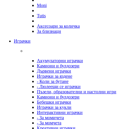
Moni
Tutis
Аксесоари за количка
За близнаци
Играчки
Акумулаторни играчки
Камиони и булдозери
Дървени играчки
Играчки за яздене
- Коли за бутане
- Люлеещи се играчки
Пъзели, образователни и настолни игри
Камиони и булдозери
Бебешки играчки
Играчки за кукли
Интерактивни играчки
- За момичета
- За момчета
Креативни играчки