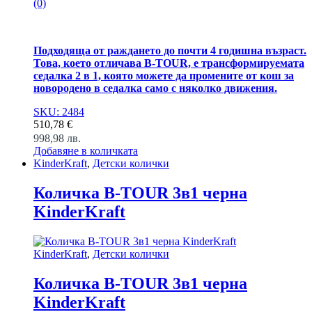
(0)
Подходяща от раждането до почти 4 годишна възраст.
Това, което отличава B-TOUR, е трансформируемата
седалка 2 в 1, която можете да промените от кош за
новородено в седалка само с няколко движения.
SKU: 2484
510,78
€
998,98
лв.
Добавяне в количката
KinderKraft
,
Детски колички
Количка B-TOUR 3в1 черна
KinderKraft
KinderKraft
,
Детски колички
Количка B-TOUR 3в1 черна
KinderKraft