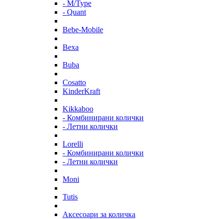
- M/Type
- Quant
Bebe-Mobile
Bexa
Buba
Cosatto
KinderKraft
Kikkaboo
- Комбинирани колички
- Летни колички
Lorelli
- Комбинирани колички
- Летни колички
Moni
Tutis
Аксесоари за количка