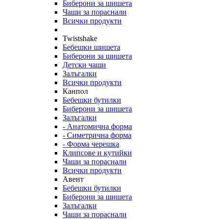
Биберони за шишета
Чаши за пораснали
Всички продукти
Twistshake
Бебешки шишета
Биберони за шишета
Детски чаши
Залъгалки
Всички продукти
Канпол
Бебешки бутилки
Биберони за шишета
Залъгалки
- Анатомична форма
- Симетрична форма
- Форма черешка
Клипсове и кутийки
Чаши за пораснали
Всички продукти
Авент
Бебешки бутилки
Биберони за шишета
Залъгалки
Чаши за пораснали