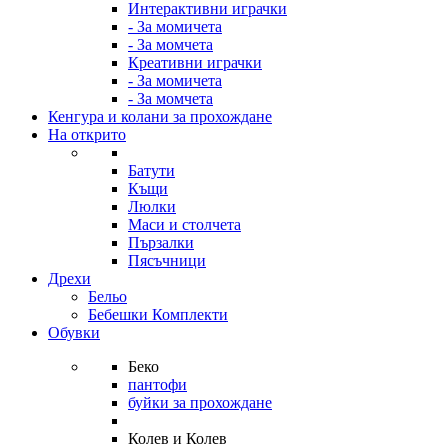
Интерактивни играчки
- За момичета
- За момчета
Креативни играчки
- За момичета
- За момчета
Кенгура и колани за прохождане
На открито
Батути
Къщи
Люлки
Маси и столчета
Пързалки
Пясъчници
Дрехи
Бельо
Бебешки Комплекти
Обувки
Беко
пантофи
буйки за прохождане
Колев и Колев