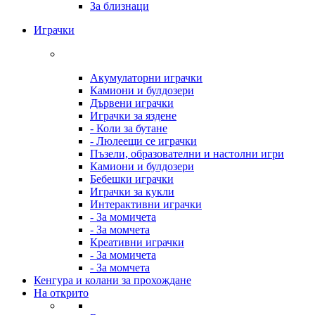
За близнаци
Играчки
Акумулаторни играчки
Камиони и булдозери
Дървени играчки
Играчки за яздене
- Коли за бутане
- Люлеещи се играчки
Пъзели, образователни и настолни игри
Камиони и булдозери
Бебешки играчки
Играчки за кукли
Интерактивни играчки
- За момичета
- За момчета
Креативни играчки
- За момичета
- За момчета
Кенгура и колани за прохождане
На открито