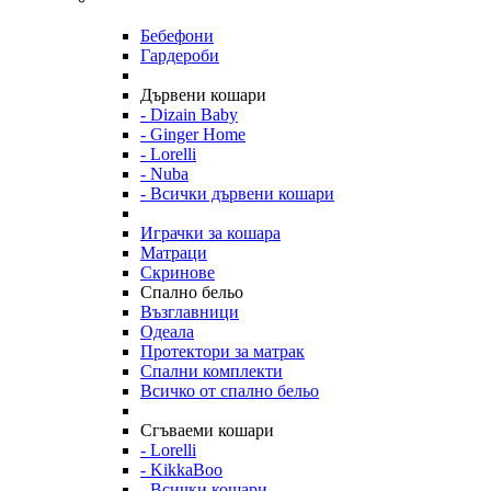
Бебефони
Гардероби
Дървени кошари
- Dizain Baby
- Ginger Home
- Lorelli
- Nuba
- Всички дървени кошари
Играчки за кошара
Матраци
Скринове
Спално бельо
Възглавници
Одеала
Протектори за матрак
Спални комплекти
Всичко от спално бельо
Сгъваеми кошари
- Lorelli
- KikkaBoo
- Всички кошари