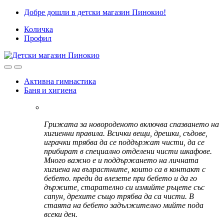
Skip
Skip
Добре дошли в детски магазин Пинокио!
to
to
Количка
navigation
content
Профил
Активна гимнастика
Баня и хигиена
Грижата за новороденото включва спазването на
хигиенни правила. Всички вещи, дрешки, съдове,
играчки трябва да се поддържат чисти, да се
прибират в специално отделени чисти шкафове.
Много важно е и поддържането на личната
хигиена на възрастните, които са в контакт с
бебето. преди да влезете при бебето и да го
държите, старателно си измийте ръцете със
сапун, дрехите също трябва да са чисти. В
стаята на бебето задължително мийте пода
всеки ден.