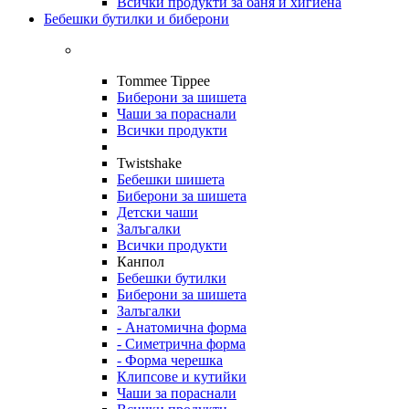
Всички продукти за баня и хигиена
Бебешки бутилки и биберони
Tommee Tippee
Биберони за шишета
Чаши за пораснали
Всички продукти
Twistshake
Бебешки шишета
Биберони за шишета
Детски чаши
Залъгалки
Всички продукти
Канпол
Бебешки бутилки
Биберони за шишета
Залъгалки
- Анатомична форма
- Симетрична форма
- Форма черешка
Клипсове и кутийки
Чаши за пораснали