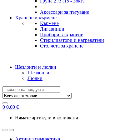
Група 2 /3 (15 - 36кг)
Аксесоари за пътуване
Хранене и кърмене
Кърмене
Лигавници
Прибори за хранене
Стерилизатори и нагреватели
Столчета за хранене
Шезлонги и люлки
Шезлонги
Люлки
Search
for:
0
0,00
€
Нямате артикули в количката.
Активна гимнастика