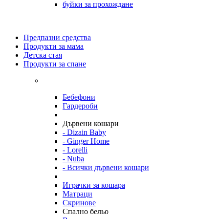
буйки за прохождане
Предпазни средства
Продукти за мама
Детска стая
Продукти за спане
Бебефони
Гардероби
Дървени кошари
- Dizain Baby
- Ginger Home
- Lorelli
- Nuba
- Всички дървени кошари
Играчки за кошара
Матраци
Скринове
Спално бельо