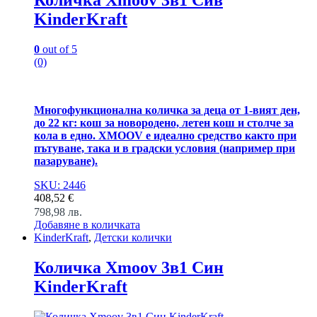
Количка Xmoov 3в1 Сив
KinderKraft
0
out of 5
(0)
Многофункционална количка за деца от 1-вият ден,
до 22 кг: кош за новородено, летен кош и столче за
кола в едно. XMOOV е идеално средство както при
пътуване, така и в градски условия (например при
пазаруване).
SKU: 2446
408,52
€
798,98
лв.
Добавяне в количката
KinderKraft
,
Детски колички
Количка Xmoov 3в1 Син
KinderKraft