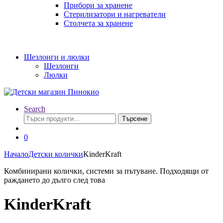
Прибори за хранене
Стерилизатори и нагреватели
Столчета за хранене
Шезлонги и люлки
Шезлонги
Люлки
Search
Търсене
Търсене
за:
0
Начало
Детски колички
KinderKraft
Комбинирани колички, системи за пътуване. Подходящи от
раждането до дълго след това
KinderKraft