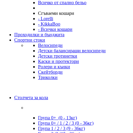
Всичко от спално бельо
Сгъваеми кошари
- Lorelli
- KikkaBoo
- Всички кошари
Проходилки и бънджита
Спортни стоки
Велосипеди
Детски балансиращи велосипеди
Детски тротинетки
Каски и протектори
Ролери и кънки
Скейтборди
Триколки
Столчета за кола
Група 0+ (0 - 13кг)
Група 0+ / 1 / 2 / 3 (0 - 36кг)
Група 1 / 2 / 3 (9 - 36кг)