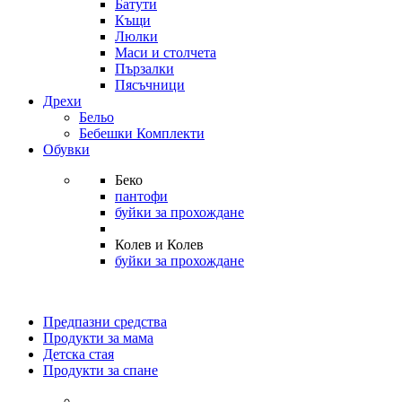
Батути
Къщи
Люлки
Маси и столчета
Пързалки
Пясъчници
Дрехи
Бельо
Бебешки Комплекти
Обувки
Беко
пантофи
буйки за прохождане
Колев и Колев
буйки за прохождане
Предпазни средства
Продукти за мама
Детска стая
Продукти за спане