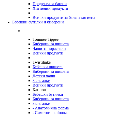
Продукти за банята
Хигиенни продукти
Всички продукти за баня и хигиена
Бебешки бутилки и биберони
Tommee Tippee
Биберони за шишета
Чаши за пораснали
Всички продукти
Twistshake
Бебешки шишета
Биберони за шишета
Детски чаши
Залъгалки
Всички продукти
Канпол
Бебешки бутилки
Биберони за шишета
Залъгалки
- Анатомична форма
- Симетрична форма