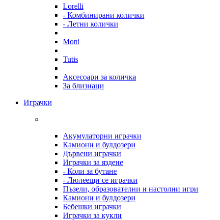
Lorelli
- Комбинирани колички
- Летни колички
Moni
Tutis
Аксесоари за количка
За близнаци
Играчки
Акумулаторни играчки
Камиони и булдозери
Дървени играчки
Играчки за яздене
- Коли за бутане
- Люлеещи се играчки
Пъзели, образователни и настолни игри
Камиони и булдозери
Бебешки играчки
Играчки за кукли