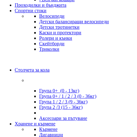
Проходилки и бънджита
Спортни стоки
Велосипеди
Детски балансиращи велосипеди
Детски тротинетки
Каски и протектори
Ролери и кънки
Скейтборди
Триколки
Столчета за кола
Група 0+ (0 - 13кг)
Група 0+ / 1 / 2 / 3 (0 - 36кг)
Група 1 / 2 / 3 (9 - 36кг)
Група 2 /3 (15 - 36кг)
Аксесоари за пътуване
Хранене и кърмене
Кърмене
Лигавници