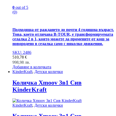
0
out of 5
(0)
Подходяща от раждането до почти 4 годишна възраст.
Това, което отличава B-TOUR, е трансформируемата
седалка 2 в 1, която можете да промените от кош за
новородено в седалка само с няколко движения.
SKU: 2486
510,78
€
998,98
лв.
Добавяне в количката
KinderKraft
,
Детски колички
Количка Xmoov 3в1 Сив
KinderKraft
KinderKraft
,
Детски колички