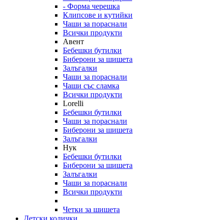
- Форма черешка
Клипсове и кутийки
Чаши за пораснали
Всички продукти
Авент
Бебешки бутилки
Биберони за шишета
Залъгалки
Чаши за пораснали
Чаши със сламка
Всички продукти
Lorelli
Бебешки бутилки
Чаши за пораснали
Биберони за шишета
Залъгалки
Нук
Бебешки бутилки
Биберони за шишета
Залъгалки
Чаши за пораснали
Всички продукти
Четки за шишета
Детски колички