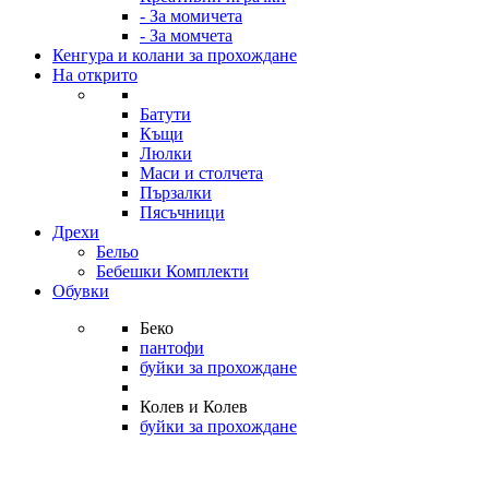
- За момичета
- За момчета
Кенгура и колани за прохождане
На открито
Батути
Къщи
Люлки
Маси и столчета
Пързалки
Пясъчници
Дрехи
Бельо
Бебешки Комплекти
Обувки
Беко
пантофи
буйки за прохождане
Колев и Колев
буйки за прохождане