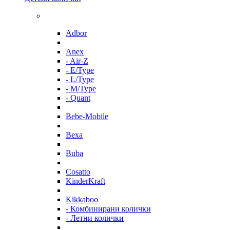
Adbor
Anex
- Air-Z
- E/Type
- L/Type
- M/Type
- Quant
Bebe-Mobile
Bexa
Buba
Cosatto
KinderKraft
Kikkaboo
- Комбинирани колички
- Летни колички