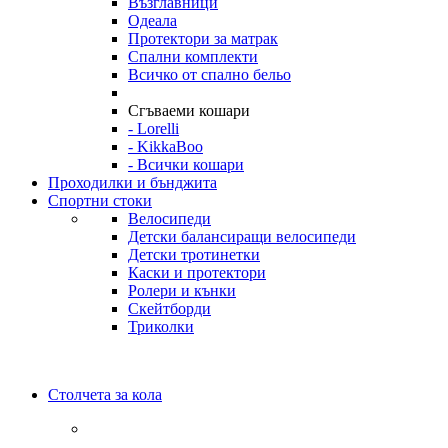
Възглавници
Одеала
Протектори за матрак
Спални комплекти
Всичко от спално бельо
Сгъваеми кошари
- Lorelli
- KikkaBoo
- Всички кошари
Проходилки и бънджита
Спортни стоки
Велосипеди
Детски балансиращи велосипеди
Детски тротинетки
Каски и протектори
Ролери и кънки
Скейтборди
Триколки
Столчета за кола