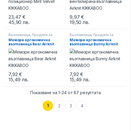
23,47
€
9,97
€
45,90
лв.
19,50
лв.
This product has multiple varia
Възглавници
,
Продукти за
Възглавници
,
Продукти за
спане
,
Спално бельо
спане
,
Спално бельо
Мемори ергономична
Мемори ергономична
възглавница Bear Airknit
възглавница Bunny Airknit
KIKKABOO
KIKKABOO
7,92
€
7,92
€
15,49
лв.
15,49
лв.
This product has multiple variants. The options may be chosen 
This product has multiple varia
Показване на 1–24 от 87 резултата
1
2
3
4