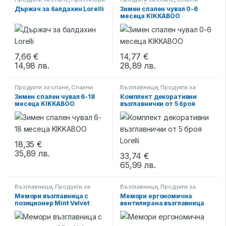
за матрак
чували
,
Спално бельо
Държач за балдахин Lorelli
Зимен спален чувал 0-6
месеца KIKKABOO
7,66
€
14,77
€
14,98
лв.
28,89
лв.
This product has multiple varia
Продукти за спане
,
Спални
Възглавници
,
Продукти за
чували
,
Спално бельо
спане
Зимен спален чувал 6-18
Комплект декоративни
месеца KIKKABOO
възглавнички от 5 броя
Lorelli
18,35
€
35,89
лв.
This product has multiple variants. The options may be chosen 
33,74
€
65,99
лв.
Възглавници
,
Продукти за
Възглавници
,
Продукти за
спане
,
Спално бельо
спане
,
Спално бельо
Мемори възглавница с
Мемори ергономична
позиционер Mint Velvet
вентилирана възглавница
KIKKABOO
Airknit KIKKABOO