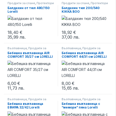
Продукти за спане
,
Протектори
Продукти за спане
,
Протектори
за матрак
,
Спално бельо
за матрак
Балдахин от тюл 480/150
Балдахин тюл 200/540
Lorelli
KIKKA BOO
18,40
€
18,92
€
35,99
лв.
37,00
лв.
This product has multiple variants. The options may be chosen 
This product has multiple varia
Възглавници
,
Продукти за
Възглавници
,
Продукти за
спане
спане
Бебешка възглавница AIR
Бебешка възглавница AIR
COMFORT 35/27 см LORELLI
COMFORT 44/31 см LORELLI
6,00
€
8,00
€
11,73
лв.
15,65
лв.
Възглавници
,
Продукти за
Възглавници
,
Продукти за
спане
спане
Бебешка възглавница
Бебешка възглавница с
ЕФИРА 32/42 Lorelli
“мемори” пяна Lorelli