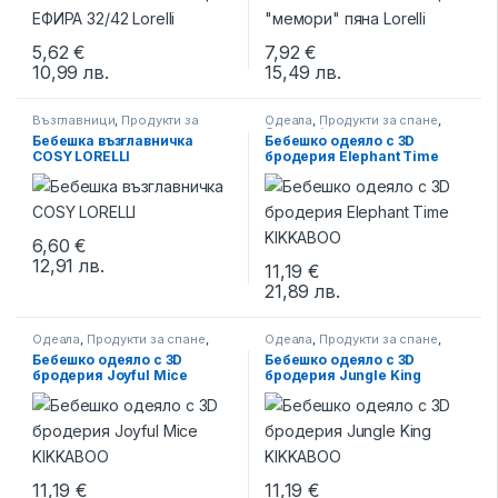
5,62
€
7,92
€
10,99
лв.
15,49
лв.
This product has multiple variants. The options may be chosen 
Възглавници
,
Продукти за
Одеала
,
Продукти за спане
,
спане
Спално бельо
Бебешка възглавничка
Бебешко одеяло с 3D
COSY LORELLI
бродерия Elephant Time
KIKKABOO
6,60
€
12,91
лв.
This product has multiple variants. The options may be chosen 
11,19
€
21,89
лв.
Одеала
,
Продукти за спане
,
Одеала
,
Продукти за спане
,
Спално бельо
Спално бельо
Бебешко одеяло с 3D
Бебешко одеяло с 3D
бродерия Joyful Mice
бродерия Jungle King
KIKKABOO
KIKKABOO
11,19
€
11,19
€