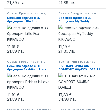
21,89
лв.
21,89
лв.
Одеала
,
Продукти за спане
,
Одеала
,
Продукти за спане
,
Спално бельо
Спално бельо
Бебешко одеяло с 3D
Бебешко одеяло с 3D
бродерия Little Fox
бродерия My Teddy
KIKKABOO
KIKKABOO
11,19
€
11,19
€
21,89
лв.
21,89
лв.
Одеала
,
Продукти за спане
,
Възглавници
,
Продукти за
Спално бельо
спане
,
Спално бельо
Бебешко одеяло с 3D
ВЪЗГЛАВНИЧКА AIR
бродерия Rabbits in Love
COMFORT 60/45/9 LORELLI
KIKKABOO
11,19
€
17,89
€
21,89
лв.
34,99
лв.
Продукти за спане
,
Протектори
Продукти за спане
,
Спални