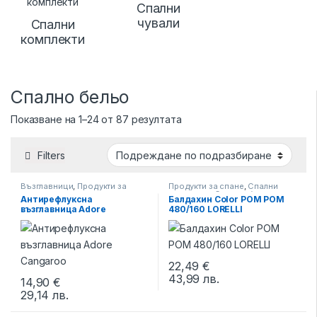
Спални
чували
Спални
комплекти
Спално бельо
Показване на 1–24 от 87 резултата
Filters
Възглавници
,
Продукти за
Продукти за спане
,
Спални
спане
комплекти
,
Спално бельо
Антирефлуксна
Балдахин Color POM POM
възглавница Adore
480/160 LORELLI
Cangaroo
22,49
€
43,99
лв.
This product has multiple varia
14,90
€
29,14
лв.