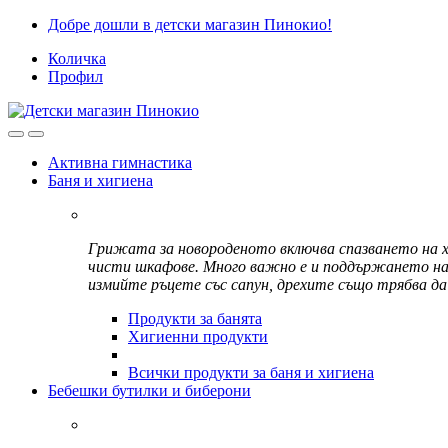
Skip
Skip
Добре дошли в детски магазин Пинокио!
to
to
Количка
navigation
content
Профил
Активна гимнастика
Баня и хигиена
Грижата за новороденото включва спазването на хи
чисти шкафове. Много важно е и поддържането на л
измийте ръцете със сапун, дрехите също трябва да
Продукти за банята
Хигиенни продукти
Всички продукти за баня и хигиена
Бебешки бутилки и биберони