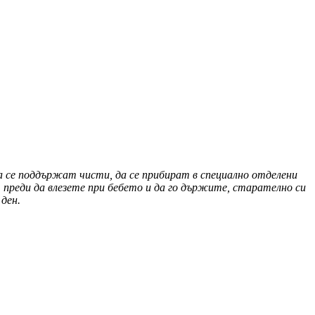
да се поддържат чисти, да се прибират в специално отделени
 преди да влезете при бебето и да го държите, старателно си
ден.