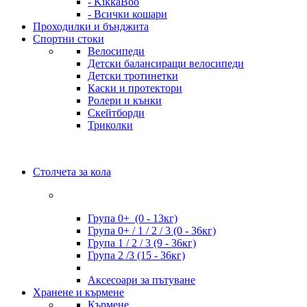
- KikkaBoo
- Всички кошари
Проходилки и бънджита
Спортни стоки
Велосипеди
Детски балансиращи велосипеди
Детски тротинетки
Каски и протектори
Ролери и кънки
Скейтборди
Триколки
Столчета за кола
Група 0+ (0 - 13кг)
Група 0+ / 1 / 2 / 3 (0 - 36кг)
Група 1 / 2 / 3 (9 - 36кг)
Група 2 /3 (15 - 36кг)
Аксесоари за пътуване
Хранене и кърмене
Кърмене