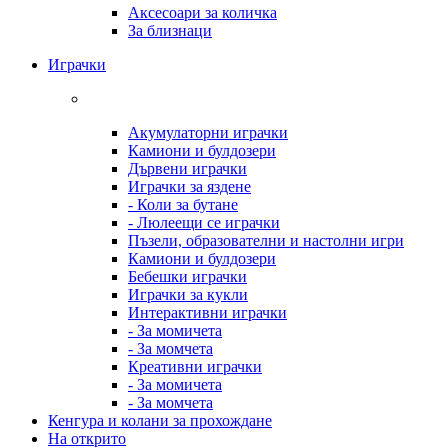
Аксесоари за количка
За близнаци
Играчки
Акумулаторни играчки
Камиони и булдозери
Дървени играчки
Играчки за яздене
- Коли за бутане
- Люлеещи се играчки
Пъзели, образователни и настолни игри
Камиони и булдозери
Бебешки играчки
Играчки за кукли
Интерактивни играчки
- За момичета
- За момчета
Креативни играчки
- За момичета
- За момчета
Кенгура и колани за прохождане
На открито