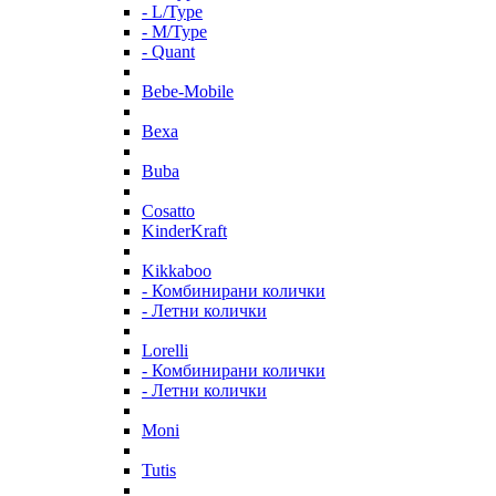
- L/Type
- M/Type
- Quant
Bebe-Mobile
Bexa
Buba
Cosatto
KinderKraft
Kikkaboo
- Комбинирани колички
- Летни колички
Lorelli
- Комбинирани колички
- Летни колички
Moni
Tutis