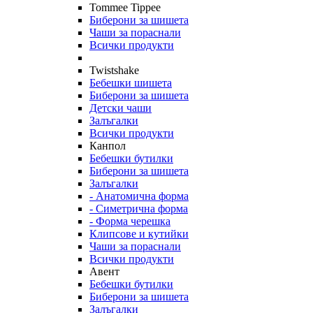
Tommee Tippee
Биберони за шишета
Чаши за пораснали
Всички продукти
Twistshake
Бебешки шишета
Биберони за шишета
Детски чаши
Залъгалки
Всички продукти
Канпол
Бебешки бутилки
Биберони за шишета
Залъгалки
- Анатомична форма
- Симетрична форма
- Форма черешка
Клипсове и кутийки
Чаши за пораснали
Всички продукти
Авент
Бебешки бутилки
Биберони за шишета
Залъгалки