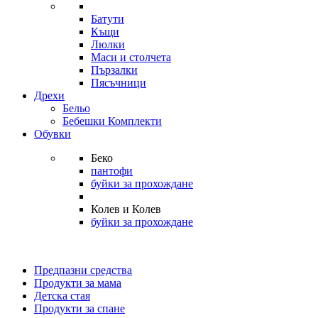
Батути
Къщи
Люлки
Маси и столчета
Пързалки
Пясъчници
Дрехи
Бельо
Бебешки Комплекти
Обувки
Беко
пантофи
буйки за прохождане
Колев и Колев
буйки за прохождане
Предпазни средства
Продукти за мама
Детска стая
Продукти за спане