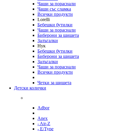
Чаши за пораснали
Чаши със сламка
Всички продукти
Lorelli
Бебешки бутилки
Чаши за пораснали
Биберони за шишета
Залъгалки
Нук
Бебешки бутилки
Биберони за шишета
Залъгалки
Чаши за пораснали
Всички продукти
Четки за шишета
Детски колички
Adbor
Anex
- Air-Z
- E/Type