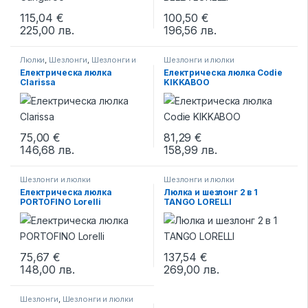
115,04
€
100,50
€
225,00
лв.
196,56
лв.
This product has multiple varia
Люлки
,
Шезлонги
,
Шезлонги и
Шезлонги и люлки
люлки
Електрическа люлка
Електрическа люлка Codie
Clarissa
KIKKABOO
75,00
€
81,29
€
146,68
лв.
158,99
лв.
This product has multiple variants. The options may be chosen 
This product has multiple varia
Шезлонги и люлки
Шезлонги и люлки
Електрическа люлка
Люлка и шезлонг 2 в 1
PORTOFINO Lorelli
TANGO LORELLI
75,67
€
137,54
€
148,00
лв.
269,00
лв.
This product has multiple variants. The options may be chosen 
Шезлонги
,
Шезлонги и люлки