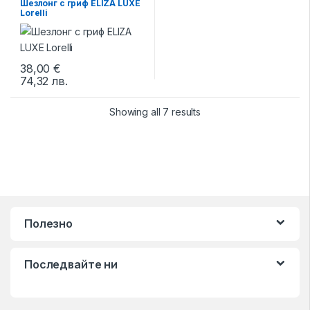
Шезлонг с гриф ELIZA LUXE
Lorelli
38,00
€
74,32
лв.
This product has multiple variants. The options may be chosen 
Showing all 7 results
Полезно
Последвайте ни