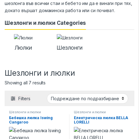
шезлонга във всички стаи и бебето им да е винаги при тях,
докато вършат домакинска работа или си почиват.
Шезлонги и люлки Categories
Люлки
Шезлонги
Шезлонги и люлки
Showing all 7 results
Filters
Шезлонги и люлки
Шезлонги и люлки
Бебешка люлка Iswing
Електрическа люлка BELLA
Cangaroo
LORELLI