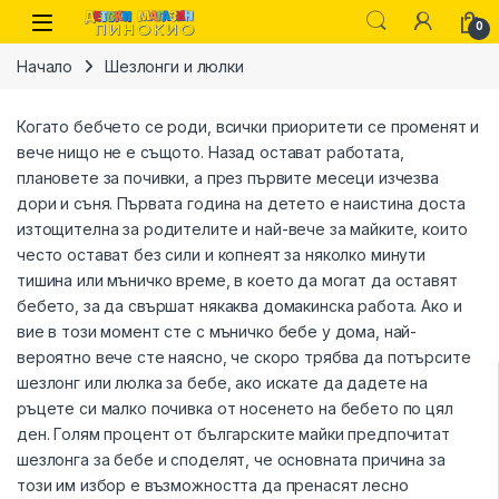
Skip to navigation
Skip to content
0
Начало
Шезлонги и люлки
Когато бебчето се роди, всички приоритети се променят и
вече нищо не е същото. Назад остават работата,
плановете за почивки, а през първите месеци изчезва
дори и съня. Първата година на детето е наистина доста
изтощителна за родителите и най-вече за майките, които
често остават без сили и копнеят за няколко минути
тишина или мъничко време, в което да могат да оставят
бебето, за да свършат някаква домакинска работа.
Ако и
вие в този момент сте с мъничко бебе у дома, най-
вероятно вече сте наясно, че скоро трябва да потърсите
шезлонг
или люлка за бебе, ако искате да дадете на
ръцете си малко почивка от носенето на бебето по цял
ден. Голям процент от българските майки предпочитат
шезлонга за бебе и споделят, че основната причина за
този им избор е възможността да пренасят лесно