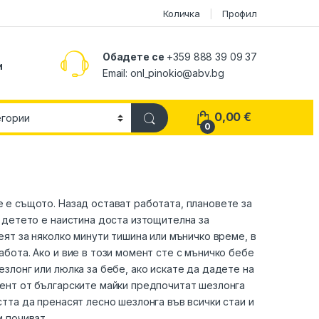
Количка
Профил
Обадете се
+359 888 39 09 37
и
Email:
onl_pinokio@abv.bg
0,00
€
0
е е същото. Назад остават работата, плановете за
а детето е наистина доста изтощителна за
еят за няколко минути тишина или мъничко време, в
абота. Ако и вие в този момент сте с мъничко бебе
езлонг или люлка за бебе, ако искате да дадете на
цент от българските майки предпочитат шезлонга
стта да пренасят лесно шезлонга във всички стаи и
и почиват.