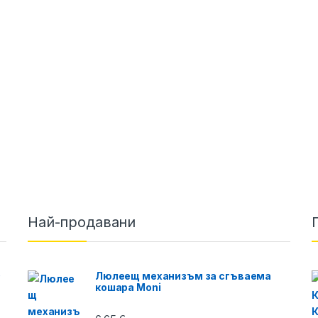
Най-продавани
O
Люлеещ механизъм за сгъваема
кошара Moni