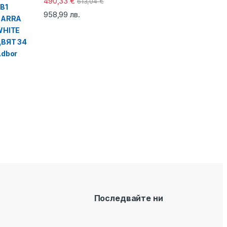
490,33
€
613,04
€
958,99
лв.
Последвайте ни