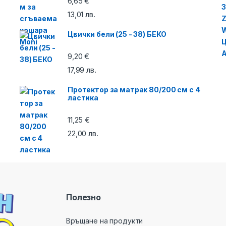
6,65
€
13,01
лв.
Цвички бели (25 - 38) БЕКО
9,20
€
17,99
лв.
Протектор за матрак 80/200 см с 4
ластика
11,25
€
22,00
лв.
Полезно
Връщане на продукти