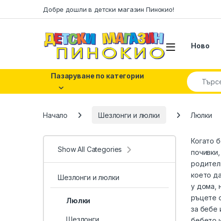
Skip to navigation
Skip to content
Добре дошли в детски магазин Пинокио!
Ново
Search fo
Пазаруване по категории
Начало
Шезлонги и люлки
Люлки
Когато б
Show All Categories
почивки,
родители
което да
Шезлонги и люлки
у дома, 
ръцете с
Люлки
за бебе 
Шезлонги
бебето и