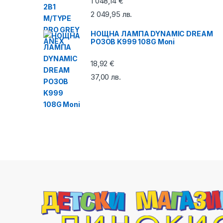
1 048,14
€
2 049,95
лв.
НОЩНА ЛАМПА DYNAMIC DREAM
РОЗОВ K999 108G Moni
18,92
€
37,00
лв.