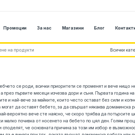
Промоции
За нас
Магазини
Блог
Контакт
r:
ебчето се роди, всички приоритети се променят и вече нищо н
 а през първите месеци изчезва дори и съня. Първата година н
те и най-вече за майките, които често остават без сили и копн
 могат да оставят бебето, за да свършат някаква домакинска р
най-вероятно вече сте наясно, че скоро трябва да потърсите ш
и малко почивка от носенето на бебето по цял ден. Голям про
и споделят, че основната причина за този им избор е възможно
м да е винаги при тях, докато вършат домакинска работа или с