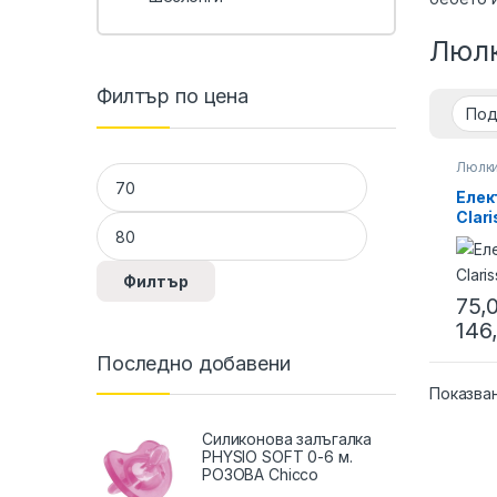
Люл
Филтър по цена
Люлк
Минимална цена
Максимална цена
и люл
Елек
Clar
Филтър
75,
146
This 
Последно добавени
Показва
Силиконова залъгалка
PHYSIO SOFТ 0-6 м.
РОЗОВА Chicco