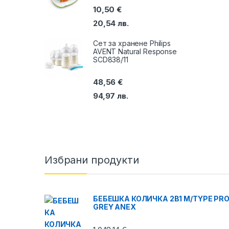
10,50
€
20,54
лв.
Сет за хранене Philips
AVENT Natural Response
SCD838/11
48,56
€
94,97
лв.
Избрани продукти
БЕБЕШКА КОЛИЧКА 2В1 M/TYPE PR
GREY ANEX