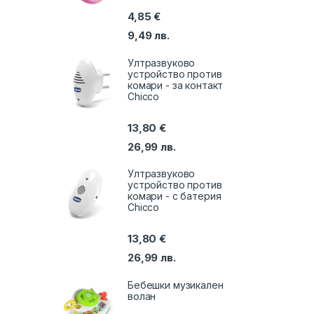
4,85
€
9,49
лв.
Ултразвуково
устройство против
комари - за контакт
Chicco
13,80
€
26,99
лв.
Ултразвуково
устройство против
комари - с батерия
Chicco
13,80
€
26,99
лв.
Бебешки музикален
волан