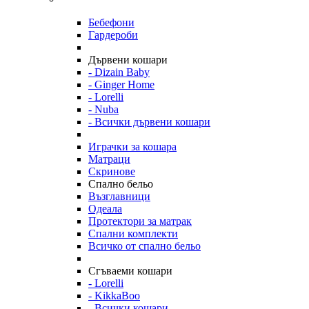
Бебефони
Гардероби
Дървени кошари
- Dizain Baby
- Ginger Home
- Lorelli
- Nuba
- Всички дървени кошари
Играчки за кошара
Матраци
Скринове
Спално бельо
Възглавници
Одеала
Протектори за матрак
Спални комплекти
Всичко от спално бельо
Сгъваеми кошари
- Lorelli
- KikkaBoo
- Всички кошари