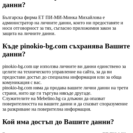
данни?
Българска фирма ЕТ ПИ-МИ-Минка Михайлова е
администратор на личните данни, които ни предоставяте и
носи отговорност за тях, съгласно приложимия закон за
защита на личните данни.
Къде pinokio-bg.com съхранява Вашите
данни?
pinokio-bg.com ще използва личните ви данни единствено за
целите на техническото управление на сайта, за да ви
предостави достъп до специална информация или за обща
комуникация с вас.
pinokio-bg.com няма да продава вашите лични данни на трети
страни, нито ще ги търгува някъде другаде.
Служителите на Mebelino.bg са длъжни да опазват
поверителността на вашите данни и да спазват споразумение
за разкриване на поверителна информация.
Кой има достъп до Вашите данни?