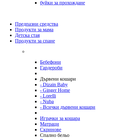
буйки за прохождане
Предпазни средства
Продукти за мама
Детска стая
Продукти за спане
Бебефони
Гардероби
Дървени кошари
- Dizain Baby
- Ginger Home
- Lorelli
- Nuba
- Всички дървени кошари
Играчки за кошара
Матраци
Скринове
Спално бельо