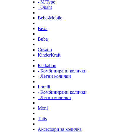
- M/Type
- Quant
Bebe-Mobile
Bexa
Buba
Cosatto
KinderKraft
Kikkaboo
- Комбинирани колички
- Летни колички
Lorelli
- Комбинирани колички
- Летни колички
Moni
Tutis
Аксесоари за количка