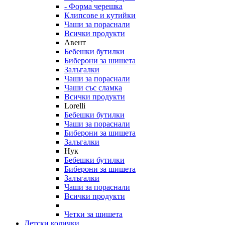
- Форма черешка
Клипсове и кутийки
Чаши за пораснали
Всички продукти
Авент
Бебешки бутилки
Биберони за шишета
Залъгалки
Чаши за пораснали
Чаши със сламка
Всички продукти
Lorelli
Бебешки бутилки
Чаши за пораснали
Биберони за шишета
Залъгалки
Нук
Бебешки бутилки
Биберони за шишета
Залъгалки
Чаши за пораснали
Всички продукти
Четки за шишета
Детски колички