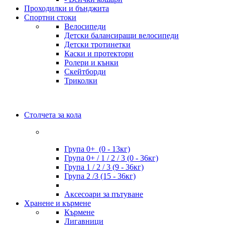
Проходилки и бънджита
Спортни стоки
Велосипеди
Детски балансиращи велосипеди
Детски тротинетки
Каски и протектори
Ролери и кънки
Скейтборди
Триколки
Столчета за кола
Група 0+ (0 - 13кг)
Група 0+ / 1 / 2 / 3 (0 - 36кг)
Група 1 / 2 / 3 (9 - 36кг)
Група 2 /3 (15 - 36кг)
Аксесоари за пътуване
Хранене и кърмене
Кърмене
Лигавници