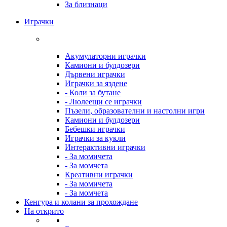
За близнаци
Играчки
Акумулаторни играчки
Камиони и булдозери
Дървени играчки
Играчки за яздене
- Коли за бутане
- Люлеещи се играчки
Пъзели, образователни и настолни игри
Камиони и булдозери
Бебешки играчки
Играчки за кукли
Интерактивни играчки
- За момичета
- За момчета
Креативни играчки
- За момичета
- За момчета
Кенгура и колани за прохождане
На открито