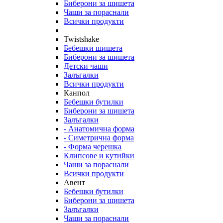
Биберони за шишета
Чаши за пораснали
Всички продукти
Twistshake
Бебешки шишета
Биберони за шишета
Детски чаши
Залъгалки
Всички продукти
Канпол
Бебешки бутилки
Биберони за шишета
Залъгалки
- Анатомична форма
- Симетрична форма
- Форма черешка
Клипсове и кутийки
Чаши за пораснали
Всички продукти
Авент
Бебешки бутилки
Биберони за шишета
Залъгалки
Чаши за пораснали