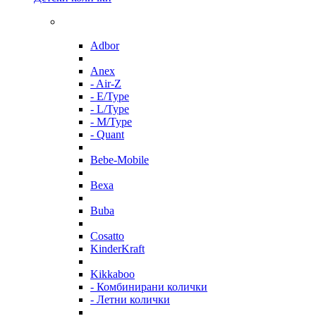
Adbor
Anex
- Air-Z
- E/Type
- L/Type
- M/Type
- Quant
Bebe-Mobile
Bexa
Buba
Cosatto
KinderKraft
Kikkaboo
- Комбинирани колички
- Летни колички