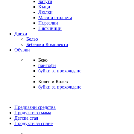
Батути
Къщи
Люлки
Маси и столчета
Пързалки
Пясъчници
Дрехи
Бельо
Бебешки Комплекти
Обувки
Беко
пантофи
буйки за прохождане
Колев и Колев
буйки за прохождане
Предпазни средства
Продукти за мама
Детска стая
Продукти за спане