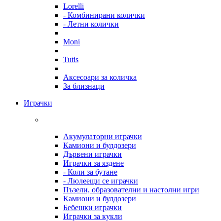
Lorelli
- Комбинирани колички
- Летни колички
Moni
Tutis
Аксесоари за количка
За близнаци
Играчки
Акумулаторни играчки
Камиони и булдозери
Дървени играчки
Играчки за яздене
- Коли за бутане
- Люлеещи се играчки
Пъзели, образователни и настолни игри
Камиони и булдозери
Бебешки играчки
Играчки за кукли