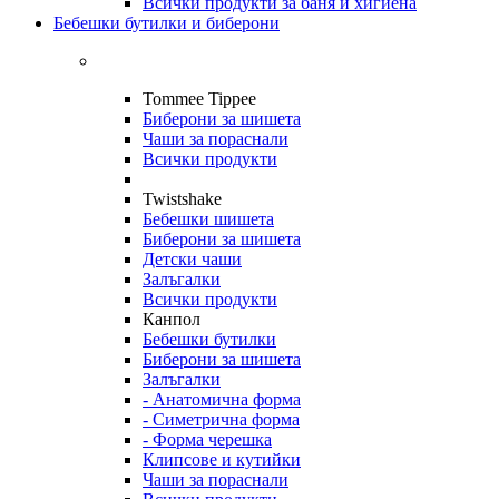
Всички продукти за баня и хигиена
Бебешки бутилки и биберони
Tommee Tippee
Биберони за шишета
Чаши за пораснали
Всички продукти
Twistshake
Бебешки шишета
Биберони за шишета
Детски чаши
Залъгалки
Всички продукти
Канпол
Бебешки бутилки
Биберони за шишета
Залъгалки
- Анатомична форма
- Симетрична форма
- Форма черешка
Клипсове и кутийки
Чаши за пораснали