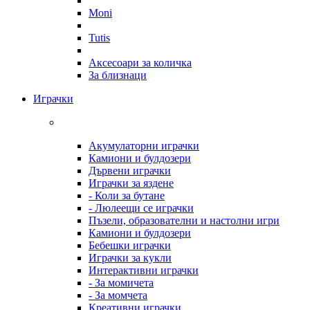
Moni
Tutis
Аксесоари за количка
За близнаци
Играчки
Акумулаторни играчки
Камиони и булдозери
Дървени играчки
Играчки за яздене
- Коли за бутане
- Люлеещи се играчки
Пъзели, образователни и настолни игри
Камиони и булдозери
Бебешки играчки
Играчки за кукли
Интерактивни играчки
- За момичета
- За момчета
Креативни играчки