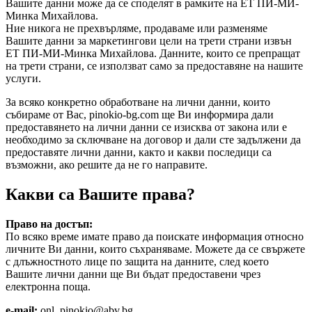
Вашите данни може да се споделят в рамките на ЕТ ПИ-МИ-
Минка Михайлова.
Ние никога не прехвърляме, продаваме или разменяме
Вашите данни за маркетингови цели на трети страни извън
ЕТ ПИ-МИ-Минка Михайлова. Данните, които се препращат
на трети страни, се използват само за предоставяне на нашите
услуги.
За всяко конкретно обработване на лични данни, които
събираме от Вас, pinokio-bg.com ще Ви информира дали
предоставянето на лични данни се изисква от закона или е
необходимо за сключване на договор и дали сте задължени да
предоставяте лични данни, както и какви последици са
възможни, ако решите да не го направите.
Какви са Вашите права?
Право на достъп:
По всяко време имате право да поискате информация относно
личните Ви данни, които съхраняваме. Можете да се свържете
с длъжностното лице по защита на данните, след което
Вашите лични данни ще Ви бъдат предоставени чрез
електронна поща.
e-mail:
onl_pinokio@abv.bg