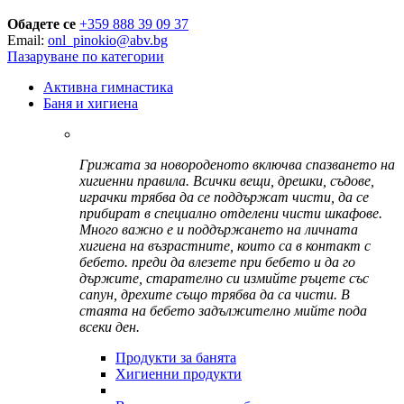
Обадете се
+359 888 39 09 37
Email:
onl_pinokio@abv.bg
Пазаруване по категории
Активна гимнастика
Баня и хигиена
Грижата за новороденото включва спазването на
хигиенни правила. Всички вещи, дрешки, съдове,
играчки трябва да се поддържат чисти, да се
прибират в специално отделени чисти шкафове.
Много важно е и поддържането на личната
хигиена на възрастните, които са в контакт с
бебето. преди да влезете при бебето и да го
държите, старателно си измийте ръцете със
сапун, дрехите също трябва да са чисти. В
стаята на бебето задължително мийте пода
всеки ден.
Продукти за банята
Хигиенни продукти