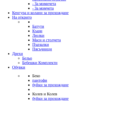
- За момичета
- За момчета
Кенгура и колани за прохождане
На открито
Батути
Къщи
Люлки
Маси и столчета
Пързалки
Пясъчници
Дрехи
Бельо
Бебешки Комплекти
Обувки
Беко
пантофи
буйки за прохождане
Колев и Колев
буйки за прохождане