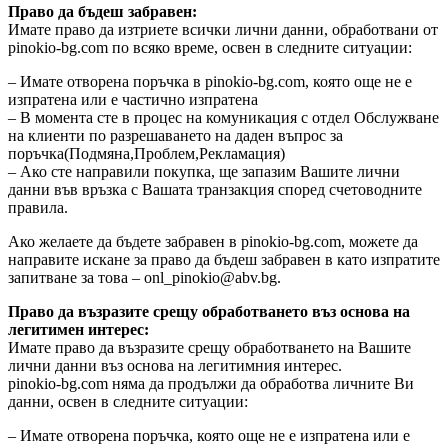
Право да бъдеш забравен:
Имате право да изтриете всички лични данни, обработвани от
pinokio-bg.com по всяко време, освен в следните ситуации:
– Имате отворена поръчка в pinokio-bg.com, която още не е
изпратена или е частично изпратена
– В момента сте в процес на комуникация с отдел Обслужване
на клиенти по разрешаването на даден въпрос за
поръчка(Подмяна,Проблем,Рекламация)
– Ако сте направили покупка, ще запазим Вашите лични
данни във връзка с Вашата транзакция според счетоводните
правила.
Ако желаете да бъдете забравен в pinokio-bg.com, можете да
направите искане за право да бъдеш забравен в като изпратите
запитване за това – onl_pinokio@abv.bg.
Право да възразите срещу обработването въз основа на
легитимен интерес:
Имате право да възразите срещу обработването на Вашите
лични данни въз основа на легитимния интерес.
pinokio-bg.com няма да продължи да обработва личните Ви
данни, освен в следните ситуации:
– Имате отворена поръчка, която още не е изпратена или е