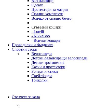
Възглавници
Одеала
Протектори за матрак
Спални комплекти
Всичко от спално бельо
Сгъваеми кошари
- Lorelli
- KikkaBoo
- Всички кошари
Проходилки и бънджита
Спортни стоки
Велосипеди
Детски балансиращи велосипеди
Детски тротинетки
Каски и протектори
Ролери и кънки
Скейтборди
Триколки
Столчета за кола