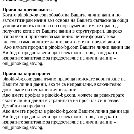
Право на преносимост:
Когато pinokio-bg.com обработва Вашите лични данни по
автоматизиран начин въз основа на Вашето съгласие за общи
условия или въз основа на споразумение, имате право да
получите копие от Вашите данни в структуриран, широко
използван и пригоден за машинно четене формат, това
включва само личните данни, които сте ни предоставили.
Ако нямате профил в pinokio-bg.com Вашите лични данни ще
Ви бъдат предоставени чрез електронна поща след като
изпратите запитване за предоставяне на лични данни –
onl_pinokio@abv.bg.
Право на коригиране:
pinokio-bg.com дава пълно право да поискате коригиране на
Вашите лични данни, ако те са неправилни, включително
допълване на непълни лични данни.
Ако имате профил в pinokio-bg.com, можете да редактирате
своите лични данни в страницата на профила си в раздел
Детайни на профила .
Ако нямате профил в pinokio-bg.com Вашите лични данни ще
Ви бъдат предоставени чрез електронна поща след като
изпратите запитване за предоставяне на лични данни –
onl_pinokio@abv.bg.