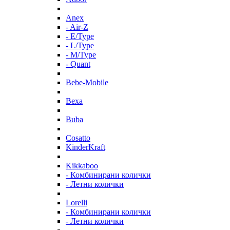
Anex
- Air-Z
- E/Type
- L/Type
- M/Type
- Quant
Bebe-Mobile
Bexa
Buba
Cosatto
KinderKraft
Kikkaboo
- Комбинирани колички
- Летни колички
Lorelli
- Комбинирани колички
- Летни колички