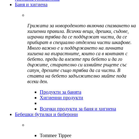
Баня и хигиена
Грижата за новороденото включва спазването на
хигиенни правила. Всички вещи, дрешки, съдове,
играчки трябва да се поддържат чисти, да се
прибират в специално отделени чисти шкафове.
Много важно е и поддържането на личната
хигиена на възрастните, които са в контакт с
бебето. преди да влезете при бебето и да го
държите, старателно си измийте ръцете със
сапун, дрехите също трябва да са чисти. В
стаята на бебето задължително мийте пода
всеки ден.
Продукти за банята
Хигиенни продукти
Всички продукти за баня и хигиена
Бебешки бутилки и биберони
Tommee Tippee