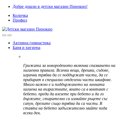
Skip
Skip
Добре дошли в детски магазин Пинокио!
to
to
Количка
navigation
content
Профил
Активна гимнастика
Баня и хигиена
Грижата за новороденото включва спазването на
хигиенни правила. Всички вещи, дрешки, съдове,
играчки трябва да се поддържат чисти, да се
прибират в специално отделени чисти шкафове.
Много важно е и поддържането на личната
хигиена на възрастните, които са в контакт с
бебето. преди да влезете при бебето и да го
държите, старателно си измийте ръцете със
сапун, дрехите също трябва да са чисти. В
стаята на бебето задължително мийте пода
всеки ден.