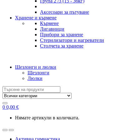
Група 2 /3 (15 - 36кг)
Аксесоари за пътуване
Хранене и кърмене
Кърмене
Лигавници
Прибори за хранене
Стерилизатори и нагреватели
Столчета за хранене
Шезлонги и люлки
Шезлонги
Люлки
Search
for:
0
0,00
€
Нямате артикули в количката.
Активна гимнастика