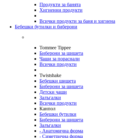
Продукти за банята
Хигиенни продукти
Всички продукти за баня и хигиена
Бебешки бутилки и биберони
Tommee Tippee
Биберони за шишета
Чаши за пораснали
Всички продукти
Twistshake
Бебешки шишета
Биберони за шишета
Детски чаши
Залъгалки
Всички продукти
Канпол
Бебешки бутилки
Биберони за шишета
Залъгалки
- Анатомична форма
- Симетрична форма