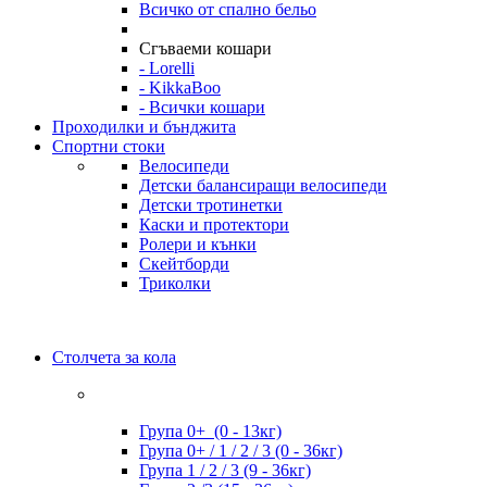
Всичко от спално бельо
Сгъваеми кошари
- Lorelli
- KikkaBoo
- Всички кошари
Проходилки и бънджита
Спортни стоки
Велосипеди
Детски балансиращи велосипеди
Детски тротинетки
Каски и протектори
Ролери и кънки
Скейтборди
Триколки
Столчета за кола
Група 0+ (0 - 13кг)
Група 0+ / 1 / 2 / 3 (0 - 36кг)
Група 1 / 2 / 3 (9 - 36кг)