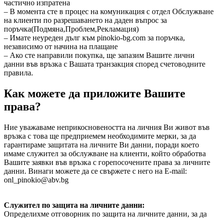
частично изпратена
– В момента сте в процес на комуникация с отдел Обслужване
на клиенти по разрешаването на даден въпрос за
поръчка(Подмяна,Проблем,Рекламация)
– Имате неуреден дълг към pinokio-bg.com за поръчка,
независимо от начина на плащане
– Ако сте направили покупка, ще запазим Вашите лични
данни във връзка с Вашата транзакция според счетоводните
правила.
Как можете да приложите Вашите
права?
Ние уважаваме неприкосновеността на личния Ви живот във
връзка с това ще предприемем необходимите мерки, за да
гарантираме защитата на личните Ви данни, поради което
имаме служител за обслужване на клиенти, който обработва
Вашите заявки във връзка с горепосочените права за личните
данни. Винаги можете да се свържете с него на E-mail:
onl_pinokio@abv.bg
Служител по защита на личните данни:
Определихме отговорник по защита на личните данни, за да