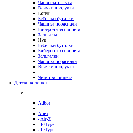
Чаши със сламка
Всички продукти
Lorelli
Бебешки бутилки
Чаши за пораснали
Биберони за шишета
Залъгалки
Нук
Бебешки бутилки
Биберони за шишета
Залъгалки
Чаши за пораснали
Всички продукти
Четки за шишета
Детски колички
Adbor
Anex
- Air-Z
- E/Type
- L/Type