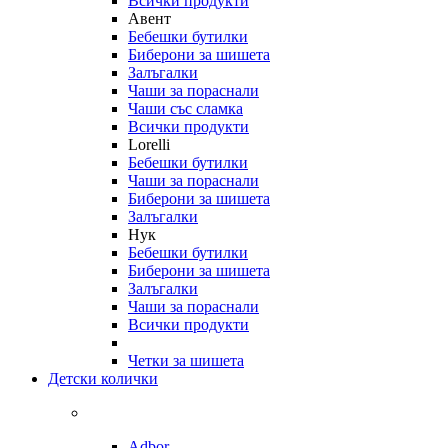
Всички продукти
Авент
Бебешки бутилки
Биберони за шишета
Залъгалки
Чаши за пораснали
Чаши със сламка
Всички продукти
Lorelli
Бебешки бутилки
Чаши за пораснали
Биберони за шишета
Залъгалки
Нук
Бебешки бутилки
Биберони за шишета
Залъгалки
Чаши за пораснали
Всички продукти
Четки за шишета
Детски колички
Adbor