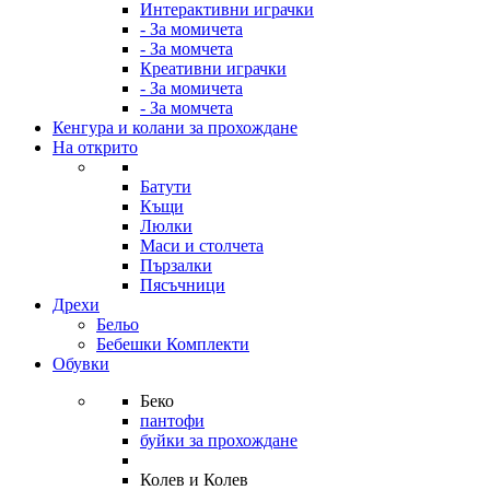
Интерактивни играчки
- За момичета
- За момчета
Креативни играчки
- За момичета
- За момчета
Кенгура и колани за прохождане
На открито
Батути
Къщи
Люлки
Маси и столчета
Пързалки
Пясъчници
Дрехи
Бельо
Бебешки Комплекти
Обувки
Беко
пантофи
буйки за прохождане
Колев и Колев