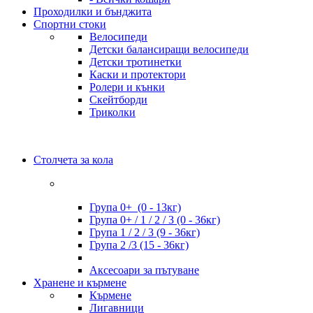
Проходилки и бънджита
Спортни стоки
Велосипеди
Детски балансиращи велосипеди
Детски тротинетки
Каски и протектори
Ролери и кънки
Скейтборди
Триколки
Столчета за кола
Група 0+ (0 - 13кг)
Група 0+ / 1 / 2 / 3 (0 - 36кг)
Група 1 / 2 / 3 (9 - 36кг)
Група 2 /3 (15 - 36кг)
Аксесоари за пътуване
Хранене и кърмене
Кърмене
Лигавници