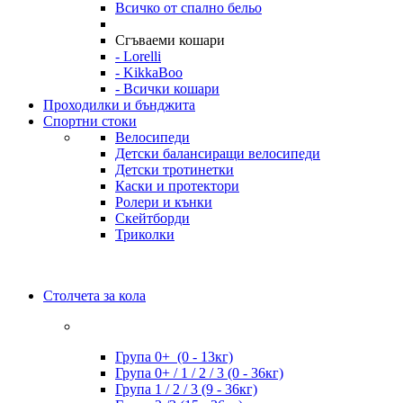
Всичко от спално бельо
Сгъваеми кошари
- Lorelli
- KikkaBoo
- Всички кошари
Проходилки и бънджита
Спортни стоки
Велосипеди
Детски балансиращи велосипеди
Детски тротинетки
Каски и протектори
Ролери и кънки
Скейтборди
Триколки
Столчета за кола
Група 0+ (0 - 13кг)
Група 0+ / 1 / 2 / 3 (0 - 36кг)
Група 1 / 2 / 3 (9 - 36кг)