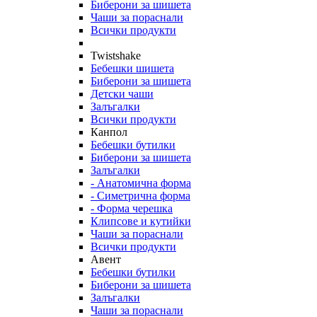
Биберони за шишета
Чаши за пораснали
Всички продукти
Twistshake
Бебешки шишета
Биберони за шишета
Детски чаши
Залъгалки
Всички продукти
Канпол
Бебешки бутилки
Биберони за шишета
Залъгалки
- Анатомична форма
- Симетрична форма
- Форма черешка
Клипсове и кутийки
Чаши за пораснали
Всички продукти
Авент
Бебешки бутилки
Биберони за шишета
Залъгалки
Чаши за пораснали