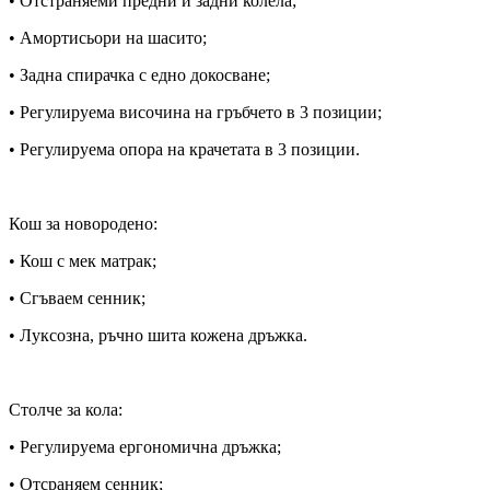
• Отстраняеми предни и задни колела;
• Амортисьори на шасито;
• Задна спирачка с едно докосване;
• Регулируема височина на гръбчето в 3 позиции;
• Регулируема опора на крачетата в 3 позиции.
Кош за новородено:
• Кош с мек матрак;
• Сгъваем сенник;
• Луксозна, ръчно шита кожена дръжка.
Столче за кола:
• Регулируема ергономична дръжка;
• Отсраняем сенник;