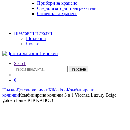
Прибори за хранене
Стерилизатори и нагреватели
Столчета за хранене
Шезлонги и люлки
Шезлонги
Люлки
Search
Търсене
Търсене
за:
0
Начало
Детски колички
Kikkaboo
Комбинирани
колички
Комбинирана количка 3 в 1 Vicenza Luxury Beige
golden frame KIKKABOO