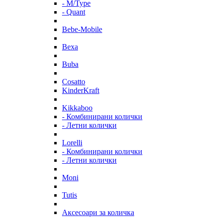
- M/Type
- Quant
Bebe-Mobile
Bexa
Buba
Cosatto
KinderKraft
Kikkaboo
- Комбинирани колички
- Летни колички
Lorelli
- Комбинирани колички
- Летни колички
Moni
Tutis
Аксесоари за количка