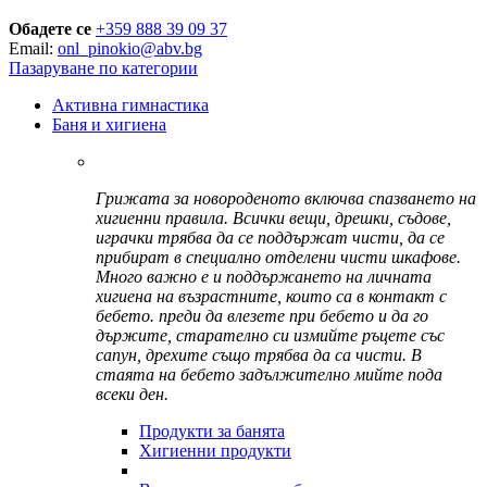
Обадете се
+359 888 39 09 37
Email:
onl_pinokio@abv.bg
Пазаруване по категории
Активна гимнастика
Баня и хигиена
Грижата за новороденото включва спазването на
хигиенни правила. Всички вещи, дрешки, съдове,
играчки трябва да се поддържат чисти, да се
прибират в специално отделени чисти шкафове.
Много важно е и поддържането на личната
хигиена на възрастните, които са в контакт с
бебето. преди да влезете при бебето и да го
държите, старателно си измийте ръцете със
сапун, дрехите също трябва да са чисти. В
стаята на бебето задължително мийте пода
всеки ден.
Продукти за банята
Хигиенни продукти