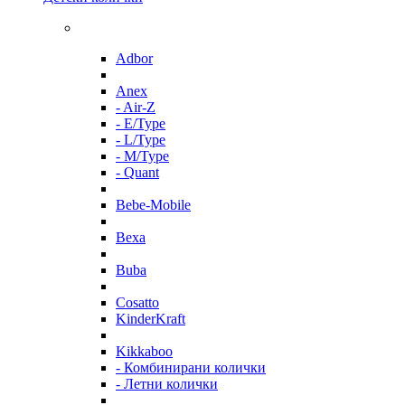
Adbor
Anex
- Air-Z
- E/Type
- L/Type
- M/Type
- Quant
Bebe-Mobile
Bexa
Buba
Cosatto
KinderKraft
Kikkaboo
- Комбинирани колички
- Летни колички