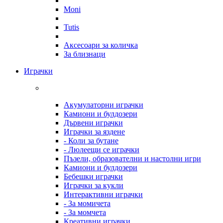
Moni
Tutis
Аксесоари за количка
За близнаци
Играчки
Акумулаторни играчки
Камиони и булдозери
Дървени играчки
Играчки за яздене
- Коли за бутане
- Люлеещи се играчки
Пъзели, образователни и настолни игри
Камиони и булдозери
Бебешки играчки
Играчки за кукли
Интерактивни играчки
- За момичета
- За момчета
Креативни играчки