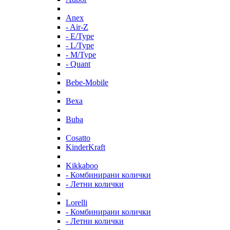
Anex
- Air-Z
- E/Type
- L/Type
- M/Type
- Quant
Bebe-Mobile
Bexa
Buba
Cosatto
KinderKraft
Kikkaboo
- Комбинирани колички
- Летни колички
Lorelli
- Комбинирани колички
- Летни колички