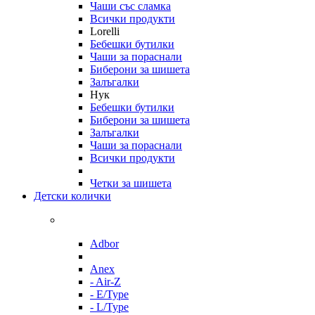
Чаши със сламка
Всички продукти
Lorelli
Бебешки бутилки
Чаши за пораснали
Биберони за шишета
Залъгалки
Нук
Бебешки бутилки
Биберони за шишета
Залъгалки
Чаши за пораснали
Всички продукти
Четки за шишета
Детски колички
Adbor
Anex
- Air-Z
- E/Type
- L/Type