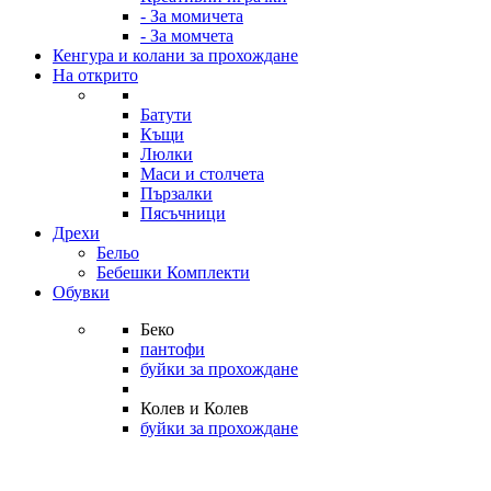
- За момичета
- За момчета
Кенгура и колани за прохождане
На открито
Батути
Къщи
Люлки
Маси и столчета
Пързалки
Пясъчници
Дрехи
Бельо
Бебешки Комплекти
Обувки
Беко
пантофи
буйки за прохождане
Колев и Колев
буйки за прохождане