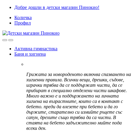
Skip
Skip
Добре дошли в детски магазин Пинокио!
to
to
Количка
navigation
content
Профил
Активна гимнастика
Баня и хигиена
Грижата за новороденото включва спазването на
хигиенни правила. Всички вещи, дрешки, съдове,
играчки трябва да се поддържат чисти, да се
прибират в специално отделени чисти шкафове.
Много важно е и поддържането на личната
хигиена на възрастните, които са в контакт с
бебето. преди да влезете при бебето и да го
държите, старателно си измийте ръцете със
сапун, дрехите също трябва да са чисти. В
стаята на бебето задължително мийте пода
всеки ден.