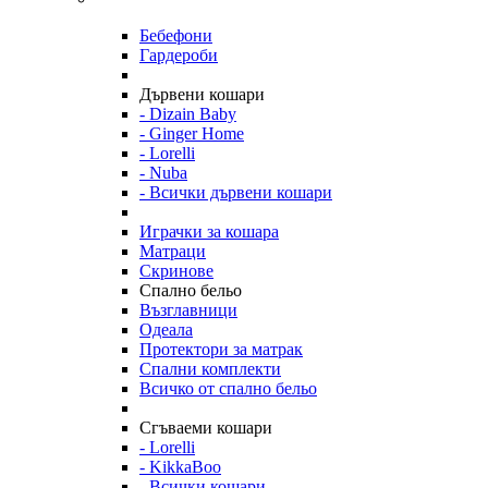
Бебефони
Гардероби
Дървени кошари
- Dizain Baby
- Ginger Home
- Lorelli
- Nuba
- Всички дървени кошари
Играчки за кошара
Матраци
Скринове
Спално бельо
Възглавници
Одеала
Протектори за матрак
Спални комплекти
Всичко от спално бельо
Сгъваеми кошари
- Lorelli
- KikkaBoo
- Всички кошари