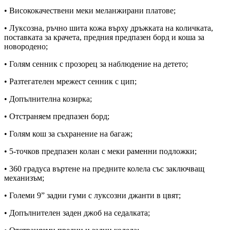
• Висококачествени меки меланжирани платове;
• Луксозна, ръчно шита кожа върху дръжката на количката,
поставката за крачета, предния предпазен борд и коша за
новородено;
• Голям сенник с прозорец за наблюдение на детето;
• Разтегателен мрежест сенник с цип;
• Допълнителна козирка;
• Отстраняем предпазен борд;
• Голям кош за съхранение на багаж;
• 5-точков предпазен колан с меки раменни подложки;
• 360 градуса въртене на предните колела със заключващ
механизъм;
• Големи 9” задни гуми с луксозни джанти в цвят;
• Допълнителен заден джоб на седалката;