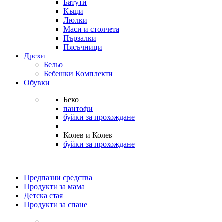
Батути
Къщи
Люлки
Маси и столчета
Пързалки
Пясъчници
Дрехи
Бельо
Бебешки Комплекти
Обувки
Беко
пантофи
буйки за прохождане
Колев и Колев
буйки за прохождане
Предпазни средства
Продукти за мама
Детска стая
Продукти за спане