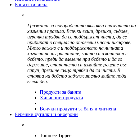
Баня и хигиена
Грижата за новороденото включва спазването на
хигиенни правила. Всички вещи, дрешки, съдове,
играчки трябва да се поддържат чисти, да се
прибират в специално отделени чисти шкафове.
Много важно е и поддържането на личната
хигиена на възрастните, които са в контакт с
бебето. преди да влезете при бебето и да го
държите, старателно си измийте ръцете със
сапун, дрехите също трябва да са чисти. В
стаята на бебето задължително мийте пода
всеки ден.
Продукти за банята
Хигиенни продукти
Всички продукти за баня и хигиена
Бебешки бутилки и биберони
Tommee Tippee