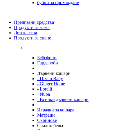
буйки за прохождане
Предпазни средства
Продукти за мама
Детска стая
Продукти за спане
Бебефони
Гардероби
Дървени кошари
- Dizain Baby
- Ginger Home
- Lorelli
- Nuba
- Всички дървени кошари
Играчки за кошара
Матраци
Скринове
Спално бельо