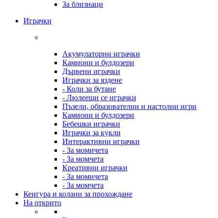
За близнаци
Играчки
Акумулаторни играчки
Камиони и булдозери
Дървени играчки
Играчки за яздене
- Коли за бутане
- Люлеещи се играчки
Пъзели, образователни и настолни игри
Камиони и булдозери
Бебешки играчки
Играчки за кукли
Интерактивни играчки
- За момичета
- За момчета
Креативни играчки
- За момичета
- За момчета
Кенгура и колани за прохождане
На открито