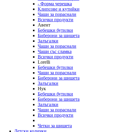
- Форма черешка
Клипсове и кутийки
Чаши за пораснали
Всички продукти
Авент
Бебешки бутилки
Биберони за шишета
Залъгалки
Чаши за пораснали
Чаши със сламка
Всички продукти
Lorelli
Бебешки бутилки
Чаши за пораснали
Биберони за шишета
Залъгалки
Нук
Бебешки бутилки
Биберони за шишета
Залъгалки
Чаши за пораснали
Всички продукти
Четки за шишета
Детски колички