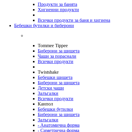
Продукти за банята
Хигиенни продукти
Всички продукти за баня и хигиена
Бебешки бутилки и биберони
Tommee Tippee
Биберони за шишета
Чаши за пораснали
Всички продукти
Twistshake
Бебешки шишета
Биберони за шишета
Детски чаши
Залъгалки
Всички продукти
Канпол
Бебешки бутилки
Биберони за шишета
Залъгалки
- Анатомична форма
- Симетрична форма