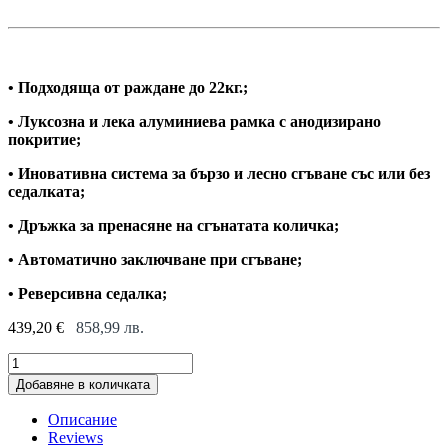
• Подходяща от раждане до 22кг.;
• Луксозна и лека алуминиева рамка с анодизирано
покритие;
• Иновативна система за бързо и лесно сгъване със или без
седалката;
• Дръжка за пренасяне на сгънатата количка;
• Автоматично заключване при сгъване;
• Реверсивна седалка;
439,20
€
858,99
лв.
Комбинирана
количка
Добавяне в количката
3
в
Описание
1
Reviews