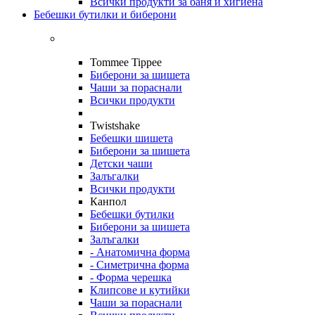
Всички продукти за баня и хигиена
Бебешки бутилки и биберони
Tommee Tippee
Биберони за шишета
Чаши за пораснали
Всички продукти
Twistshake
Бебешки шишета
Биберони за шишета
Детски чаши
Залъгалки
Всички продукти
Канпол
Бебешки бутилки
Биберони за шишета
Залъгалки
- Анатомична форма
- Симетрична форма
- Форма черешка
Клипсове и кутийки
Чаши за пораснали