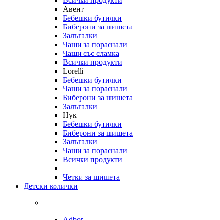
Всички продукти
Авент
Бебешки бутилки
Биберони за шишета
Залъгалки
Чаши за пораснали
Чаши със сламка
Всички продукти
Lorelli
Бебешки бутилки
Чаши за пораснали
Биберони за шишета
Залъгалки
Нук
Бебешки бутилки
Биберони за шишета
Залъгалки
Чаши за пораснали
Всички продукти
Четки за шишета
Детски колички
Adbor