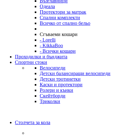
Възглавници
Одеала
Протектори за матрак
Спални комплекти
Всичко от спално бельо
Сгъваеми кошари
- Lorelli
- KikkaBoo
- Всички кошари
Проходилки и бънджита
Спортни стоки
Велосипеди
Детски балансиращи велосипеди
Детски тротинетки
Каски и протектори
Ролери и кънки
Скейтборди
Триколки
Столчета за кола