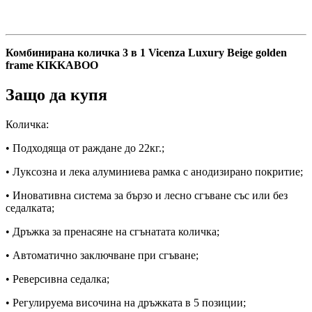
Vicenza
Luxury
Beige
golden
frame
Комбинирана количка 3 в 1 Vicenza Luxury Beige golden
KIKKABOO
frame KIKKABOO
quantity
Защо да купя
Количка:
• Подходяща от раждане до 22кг.;
• Луксозна и лека алуминиева рамка с анодизирано покритие;
• Иновативна система за бързо и лесно сгъване със или без
седалката;
• Дръжка за пренасяне на сгънатата количка;
• Автоматично заключване при сгъване;
• Реверсивна седалка;
• Регулируема височина на дръжката в 5 позиции;