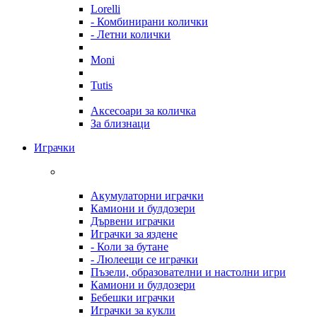
Lorelli
- Комбинирани колички
- Летни колички
Moni
Tutis
Аксесоари за количка
За близнаци
Играчки
Акумулаторни играчки
Камиони и булдозери
Дървени играчки
Играчки за яздене
- Коли за бутане
- Люлеещи се играчки
Пъзели, образователни и настолни игри
Камиони и булдозери
Бебешки играчки
Играчки за кукли