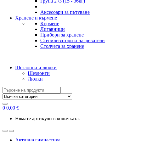
Група 2 /3 (15 - 36кг)
Аксесоари за пътуване
Хранене и кърмене
Кърмене
Лигавници
Прибори за хранене
Стерилизатори и нагреватели
Столчета за хранене
Шезлонги и люлки
Шезлонги
Люлки
Search
for:
0
0,00
€
Нямате артикули в количката.
Активна гимнастика